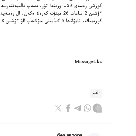
كورەيىك، تايۆاندا 5 گبايتتى جۇكتەپ الۋ ءۇشىن 8 مينۋت قانا كەرەك.
Massaget.kz
الەم