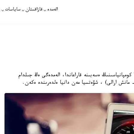
الەمدە
قازاقستان
ساياسات
ت
نۇر-سۇلتان. قازاقپارات - WebsiteToolTester كومپانياسىنىڭ ەسەبىنە قاراعاندا، الەمدەگى ەڭ جىلدام
 مانش ارالى) ، شۆەتسيا مەن دانيا ەلدەرىندە ەكەن.