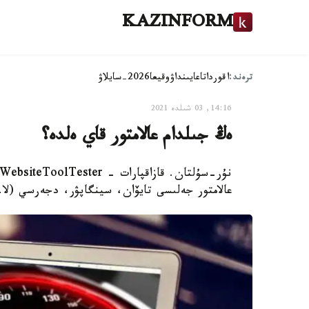
KAZINFORM
ترەند:
اقوردا
تاعايىنداۋ
وقيعا
2026-سايلاۋ
14:16, 03 شىلدە 2021
ەڭ جىلدام عالامتور قاي ەلدە؟
عالامتور جەلىسى تايۆان، سينگاپۋر، دجەرسي (لا-