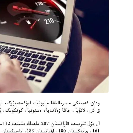
ودان كەيىنگى جيىرمالىققا جاپونيا، ليۋكسەمبۋرگ، نيد
ق ش، لاتۆيا، جاڭا زەلانديا، ەستونيا، گونكونگ، ۆە