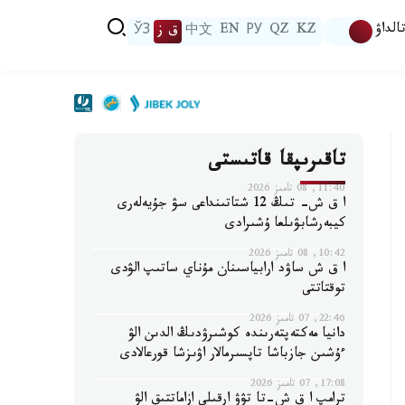
الداۋ
KZ
QZ
РУ
EN
中文
ق ز
ЎЗ
تاقىرىپقا قاتىستى
11:40, 08 تامىز 2026
ا ق ش- تىڭ 12 شتاتىنداعى سۋ جۇيەلەرى
كيبەرشابۋىلعا ۇشىرادى
10:42, 08 تامىز 2026
ا ق ش ساۋد ارابياسىنان مۇناي ساتىپ الۋدى
توقتاتتى
22:46, 07 تامىز 2026
دانيا مەكتەپتەرىندە كوشىرۋدىڭ الدىن الۋ
ءۇشىن جازباشا تاپسىرمالار اۋىزشا قورعالادى
17:08, 07 تامىز 2026
ترامپ ا ق ش-تا تۋۋ ارقىلى ازاماتتىق الۋ