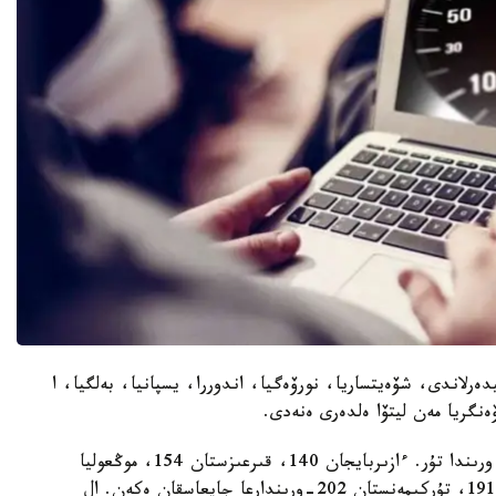
ەرلاندى، شۆەيتساريا، نورۆەگيا، اندوررا، يسپانيا، بەلگيا، ا
نگريا مەن ليتۆا ەلدەرى ەنەدى.
ال بۇل تىزىمدە قازاقستان 207 ەلدىڭ ىشىندە 112-ورىندا تۇر. ءازىربايجان 140، قىرعىزستان 154، موڭعوليا
161، وزبەكستان 180، اۋعانستان 183، تاجىكستان 191، تۇركىمەنستان 202-ورىندارعا جايعاسقان ەكەن. ال