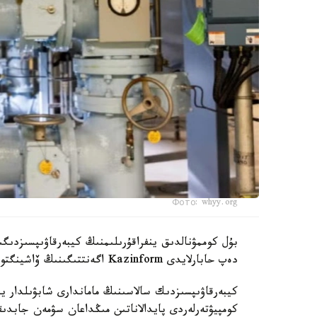
Фото: whyy.org
بۇل كوممۋنالدىق ينفراقۇرىلىمنىڭ كيبەرقاۋىپسىزدىگ
دەپ حابارلايدى Kazinform اگەنتتىگىنىڭ ۆاشينگتونداعى مەنشىكتى ءتىلشىسى CBS News-كە سىلتەمە جاساپ.
كيبەرقاۋىپسىزدىك سالاسىنىڭ ماماندارى شابۋىلدار 
كومپيۋتەرلەردى پايدالاناتىن مىڭداعان سۋمەن جابد