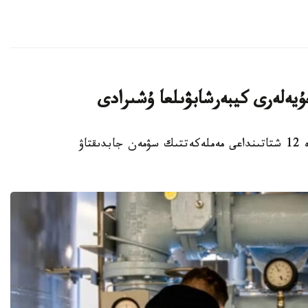
استانا. KAZINFORM – ا ق ش- تىڭ كەمىندە 12 شتاتىنداعى مەملەكەتتىك سۋمەن جابدىقتاۋ