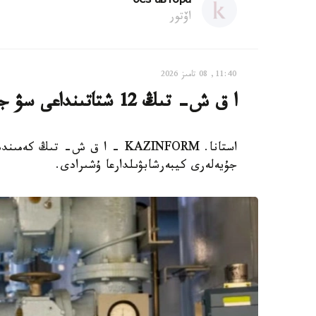
без автора
اۆتور
11:40, 08 تامىز 2026
ا ق ش- تىڭ 12 شتاتىنداعى سۋ جۇيەلەرى كيبەرشابۋىلعا ۇشىرادى
جۇيەلەرى كيبەرشابۋىلدارعا ۇشىرادى.