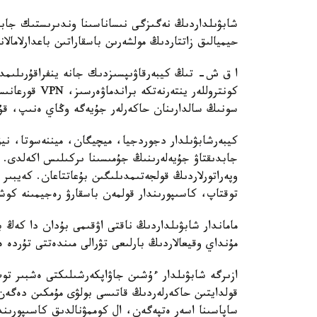
شابۋىلداردىڭ نەگىزگى نىساناسىنا وندىرىستىك جابدى
حيميالىق زاتتاردىڭ مولشەرىن باسقاراتىن باعدارلامالاناتىن لوگ
كونتروللەر ينت
سونىڭ سالدارىنان حاكەرلەر جۇيەگە وڭاي ەنىپ، قۇر
كيبەرشابۋىلدار دجوردجيا، ميچيگان، ميننەسوتا، ن
وپەراتورلاردىڭ قولجەتىمدىلىگىن بۇعاتتاعان. كەيبىر
توقتاپ، كاسىپورىندار قولمەن باسقارۋ رەجيمىنە كو
ماماندار شابۋىلداردىڭ ناقتى اۋقىمى بۇدان دا كەڭ ب
مۇنداي وقيعالاردىڭ بارلىعى تۋرالى مىندەتتى تۇردە 
ازىرگە شابۋىلدار ءۇشىن جاۋاپكەرشىلىكتى ەشبىر توپ
قولدايتىن حاكەرلەردىڭ قاتىسى بولۋى مۇمكىن دەگەن 
ساپاسىنا اسەر ەتپەگەن، ال كوممۋنالدىق كاسىپورىندار