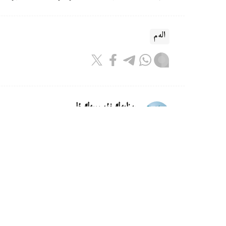
الەم
ريزابەك نۇسىپبەك ۇلى
اۆتور
10:42, 08 تامىز 2026
ا ق ش ساۋد ارابياسىنان مۇناي ساتى