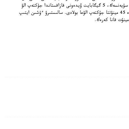
كورشى رەسەي 53- ورىندا تۇر. ەسەپ مالىمەتتەرىنە سۇيەنسەك، 5 گيگابايت ۆيدەونى قازاقستاندا جۇكتەپ الۋ
ءۇشىن 2 ساعات 26 مينۋت كەرەك ەكەن. ال رەسەيدە 45 مينۋتتا جۇكتەپ الۋعا بولادى. سالىستىرۋ ءۇشىن ايتىپ