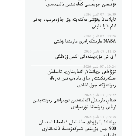
قۇقىعىن جويعىسى كەلەتىنىن مالىمدەدى
16:30, 07 تامىز 2026
تايلاندتا وقۋشى مەكتەپتە وق جاۋدىرىپ، جەتى
ادام قازا تاپتى
13:24, 07 تامىز 2026
NASA عارىشكەرلەرى عارىشقا ۇشتى
11:25, 07 تامىز 2026
ا ق ش مۋزەيىندەگى التىن ۇزەڭگى
10:24, 07 تامىز 2026
تۋۆاداعى «پاتشالار اڭعارىنان» تابىلعان
ەسكەرتكىشتەر ساق مادەنيەتىن تەرەڭ
زەرتتەۋگە جول اشادى
09:52, 07 تامىز 2026
قىتاي مارستان اكەلىنەتىن توپىراقتى زەرتتەيتىن
ارنايى زەرتحانا تۇرعىزادى
09:25, 07 تامىز 2026
پولشادا بالمۇزداق ساتىلعان ءدامحانا استىنان
900 جىل بۇرىنعى شىركەۋدىڭ قالدىقتارى