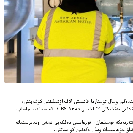
ىندەگى وسال تۇستارعا قاتىستى الاڭداۋشىلىقتى كۇشەيتتى،
ينتەرنەتكە قوسىلعان، قورعانىس دەڭگەيى تومەن وندىرىستىك
ىقتاۋ جۇيەسىنىڭ وسال ەكەنىن كورسەتتى.