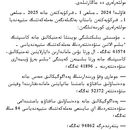
مولشەرلەرى دە جاڭارتىلدى.
قاۋلىدا 2024 -جىلعى 1 -قىركۇيەكتەن جانە 2025 -جىلعى
1- قىركۇيەكتەن باستاپ بەلگىلەنگەن مەملەكەتتىك ستيپەنديا
مولشەرلەرى كورسەتىلگەن:
- جۇمىسشى بىلىكتىلىگى بويىنشا تەحنيكالىق جانە كاسىپتىك
ءبىلىم الاتىن ستۋدەنتتەردىڭ مەملەكەتتىك ستيپەندياسى -
43574 تەڭگە، ال ورتا بۋىن ماماندارىن دايارلايتىن تەحنيكالىق،
كاسىپتىك جانە ورتا بىلىمنەن كەيىنگى ءبىلىم بەرۋ ۇيىمدارى
ستۋدەنتتەرىنە - 41896 تەڭگە؛
— جوعارى وقۋ ورىندارىنىڭ پەداگوگيكالىق ەمەس جانە
«دەنساۋلىق ساقتاۋ» باعىتىنا جاتپايتىن ماماندىقتارىندا وقيتىن
ستۋدەنتتەر 52372 تەڭگە؛
— پەداگوگيكالىق جانە «دەنساۋلىق ساقتاۋ» باعىتىنداعى
ستۋدەنتتەردىڭ اي سايىنعى مەملەكەتتىك ستيپەندياسى 84 مىڭ
تەڭگە؛
— ينتەرندەرگە 94862 تەڭگە؛