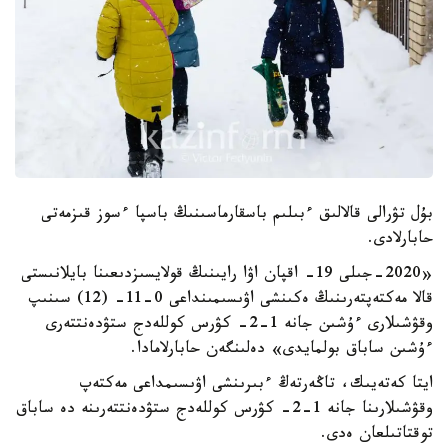
بۇل تۋرالى قالالىق ءبىلىم باسقارماسىنىڭ باسپا ءسوز قىزمەتى
حابارلادى.
«2020-جىلى 19- اقپان اۋا رايىنىڭ قولايسىزدىعىنا بايلانىستى
قالا مەكتەپتەرىنىڭ ەكىنشى اۋىسىمىنداعى 0-11- (12) سىنىپ
وقۋشىلارى ءۇشىن جانە 1-2- كۋرس كوللەدج ستۋدەنتتەرى
ءۇشىن ساباق بولمايدى» دەلىنگەن حابارلامادا.
ايتا كەتەيىك، تاڭەرتەڭ ءبىرىنشى اۋىسىمداعى مەكتەپ
وقۋشىلارىنا جانە 1-2- كۋرس كوللەدج ستۋدەنتتەرىنە دە ساباق
توقتاتىلعان ەدى.