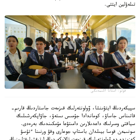
تىلەۋلين ايتتى.
فوتو: استانا اكىمدىگى
سپيكەردىڭ ايتۋىنشا، ۆولونتەرلىك قىزمەت جاستاردىڭ قارىم-
قاتىناس جاساۋ، كوماندادا جۇمىس ىستەۋ، جاۋاپكەرشىلىك
سياقتى ومىرلىك داعدىلارىن دامىتۋعا مۇمكىندىك بەرەدى.
سونىمەن قوسا بيىلدان باستاپ جوعارى وقۋ ورنىنا ءتۇسۋ