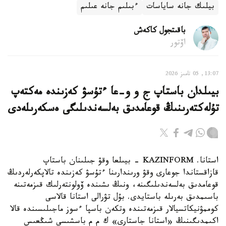
بيلىك جانە ساياسات
ءبىلىم جانە عىلىم
باقىتجول كاكەش
اۆتور
13:07, 05 تامىز 2026
بيىلدان باستاپ ج و و-عا ءتۇسۋ كەزىندە مەكتەپ
تۇلەكتەرىنىڭ قوعامدىق بەلسەندىلىگى ەسكەرىلەدى
استانا. KAZINFORM - بيىلعا وقۋ جىلىنان باستاپ
قازاقستاندا جوعارى وقۋ ورىندارىنا ءتۇسۋ كەزىندە تالاپكەرلەردىڭ
قوعامدىق بەلسەندىلىگىنە، ونىڭ ىشىندە ۆولونتەرلىك قىزمەتىنە
باسىمدىق بەرىلە باستايدى. بۇل تۋرالى استانا قالاسى
كوممۋنيكاتسيالار قىزمەتىندە وتكەن باسپا ءسوز ماجىلىسىندە قالا
اكىمدىگىنىڭ «استانا جاستارى» ك م م باسشىسى شىڭعىس