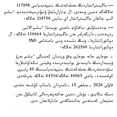
— ماگيسترانتتاردىڭ مەملەكەتتىك ستيپەندياسى 117098
تەڭگەگە دەيىن وسەدى. ال «نازاربايەۆ ۋنيۆەرسيتەتىندە» ءبىلىم
الىپ جاتقان ماگيسترانتتار اي سايىن 218750 تەڭگە؛
— «دەنساۋلىق ساقتاۋ» باعىتى بويىنشا ءبىلىم الاتىن
رەزيدەنت-دارىگەرلەر مەن ماگيسترانتتارعا 134664 تەڭگە، ال
دوكتورانتتارعا، ونىڭ ىشىندە وسى باعىتتاعى PhD
دوكتورانتتارىنا 262500 تەڭگە؛
- جوعارى جانە جوعارى وقۋ ورنىنان كەيىنگى ءبىلىم بەرۋ
ۇيىمدارىنىڭ دايىندىق بولىمدەرىندە وقيتىن تىڭداۋشىلارعا
ستۋدەنتتەردىڭ مەملەكەتتىك ستيپەندياسىنىڭ 85 پايىزى
كولەمىندە، ياعني 40065 تەڭگە/44516 تەڭگە بەرىلەدى.
قاۋلى 2026 -جىلعى 15 -تامىزدان باستاپ كۇشىنە ەنەدى.
ەسكە سالايىق، بۇعان دەيىن مەكتەپتەردەگى كانيكۋل مەن
ەمتيحان كەستەسى بەكىتىلگەنى حابارلانعان ەدى.