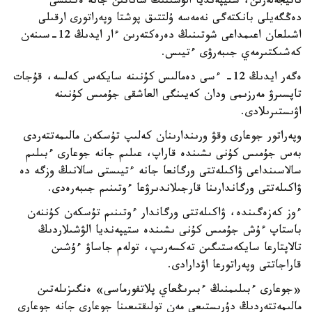
ناتيجەلەرىن، ستيپەنديا الۋشىنىڭ ساناتىن جانە ەكىنشى
دەڭگەيلى بانكتەگى نەمەسە ۇلتتىق پوشتا وپەراتورى ارقىلى
اشىلعان اعىمداعى شوتىنىڭ دەرەكتەرىن ءار ايدىڭ 12-سىنەن
كەشىكتىرمەي جىبەرۋى ءتيىس.
ەگەر ايدىڭ 12- ءسى دەمالىس كۇنىنە سايكەس كەلسە، قۇجات
تاپسىرۋ مەرزىمى ودان كەيىنگى العاشقى جۇمىس كۇنىنە
اۋىستىرىلادى.
وپەراتور جوعارى وقۋ ورىندارىنان كەلىپ تۇسكەن مالىمەتتەردى
بەس جۇمىس كۇنى ىشىندە قاراپ، عىلىم جانە جوعارى ءبىلىم
سالاسىنداعى ۋاكىلەتتى ورگانعا جانە ءتيىستى سالانىڭ وزگە دە
ۋاكىلەتتى ورگاندارىنا قارجىلاندىرۋعا ءوتىنىم جىبەرەدى.
ءوز كەزەگىندە، ۋاكىلەتتى ورگاندار ءوتىنىم تۇسكەن كۇننەن
باستاپ ءۇش جۇمىس كۇنى ىشىندە ستيپەنديا الۋشىلاردىڭ
تالاپتارعا سايكەستىگىن تەكسەرىپ، تولەم جاساۋ ءۇشىن
قاراجاتتى وپەراتورعا اۋدارادى.
«جوعارى ءبىلىمنىڭ ءبىرىڭعاي پلاتفورماسى» ەنگىزىلەتىن
مالىمەتتەردىڭ دۇرىستىعى مەن تولىقتىعىنا جوعارى جانە جوعارى