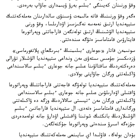
وقۋ ورنىنان كەيىنگى ءبىلىم بەرۋ ۇيىمدارى جاۋاپ بەرەدى.
ەگەر وقۋ ورنىنىڭ قاتە مالىمەت ۇسىنۋى سالدارىنان مەملەكەتتىك
ستيپەنديا ارتىق نەمەسە نەگىزسىز اۋدارىلسا، وقۋ ورنى
ستيپەنديا الۋشىنىڭ ارتىق تولەنگەن قاراجاتتى وپەراتورعا
قايتارۋىن قامتاماسىز ەتۋگە مىندەتتى.
سونىمەن قاتار «جوعارى ءبىلىمنىڭ ءبىرىڭعاي پلاتفورماسى»
ۇزدىكسىز جۇمىس ىستەۋى مەن ونداعى ستيپەنديا الۋشىلار تۋرالى
دەرەكتەردىڭ ساقتالۋىنا عىلىم جانە جوعارى ءبىلىم سالاسىنداعى
ۋاكىلەتتى ورگان جاۋاپتى بولادى.
مەملەكەتتىك ستيپەنديا تولەۋگە قاجەتتى قاراجاتتىڭ وپەراتورعا
ۋاقتىلى اۋدارىلۋىن عىلىم جانە جوعارى ءبىلىم سالاسىنداعى
ۋاكىلەتتى ورگان مەن ءتيىستى سالالاردىڭ وزگە دە ۋاكىلەتتى
ورگاندارى قامتاماسىز ەتەدى. ال ستيپەنديا قاراجاتىن ءبىلىم
الۋشىلاردىڭ بانكتىك شوتىنا ۋاقىتىلى اۋدارۋ جانە تولەمدەردى
جۇزەگە اسىرۋ مىندەتى وپەراتورعا جۇكتەلگەن.
بۇدان بولەك، قاۋلىدا اي سايىنعى مەملەكەتتىك ستيپەنديا