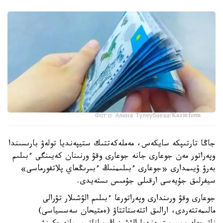
Фото: Алина Тулеубаева/Kazinform
جاڭا تارتىپكە سايكەس، مەملەكەتتىك ستيپەنديا تولەۋ بارىسىندا
وپەراتور مەن جوعارى جانە جوعارى وقۋ ورنىنان كەيىنگى ءبىلىم
بەرۋ ۇيىمدارى «جوعارى ءبىلىمنىڭ ءبىرىڭعاي پلاتفورماسى»
سيفرلىق جۇيەسى ارقىلى جۇمىس ىستەيدى.
جوعارى وقۋ ورىندارى وپەراتورعا ءبىلىم الۋشىلار تۋرالى
مالىمەتتەردى، ارالىق اتتەستاتتاۋ (ەمتيحان سەسسياسى)