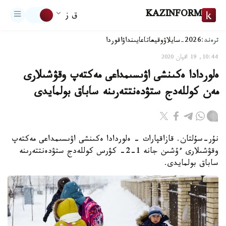
KAZINFORM
ق ز
ترەند:
2026-سايلاۋ
وقيعا
تاعايىنداۋ
اقوردا
10:44, 19 اقپان 2020
ەلوردادا ەكىنشى اۋىسىمداعى مەكتەپ وقۋشىلارى
مەن كوللەدج ستۋدەنتتەرىنە ساباق بولمايدى
نۇر-سۇلتان. قازاقپارات - ەلوردادا ەكىنشى اۋىسىمداعى مەكتەپ
وقۋشىلارى ءۇشىن جانە 1-2- كۋرس كوللەدج ستۋدەنتتەرىنە
ساباق بولمايدى.