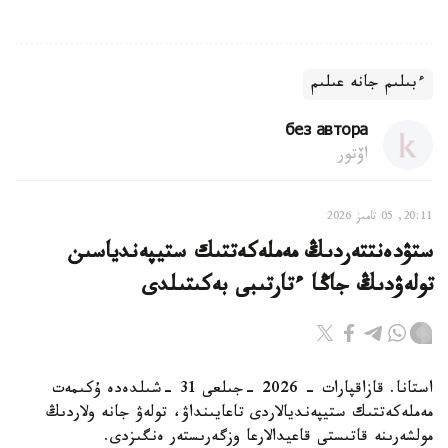
ءبىلىم جانە عىلىم
без автора
اۆتور
20:11, 05 تامىز 2026
ستۋدەنتتەردىڭ مەملەكەتتىك ستيپەندياسىن
تولەۋدىڭ جاڭا ءتارتىبى بەكىتىلدى
استانا. قازاقپارات - 2026 -جىلعى 31 -شىلدەدە ۇكىمەت
مەملەكەتتىك ستيپەنديالاردى تاعايىنداۋ، تولەۋ جانە ولاردىڭ
مولشەرىنە قاتىستى قاعيدالارعا وزگەرىستەر ەنگىزدى.