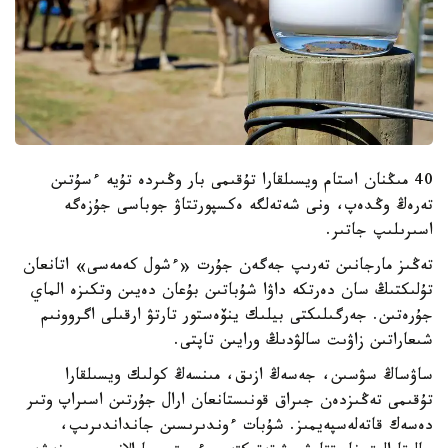
40 مىڭنان استام ويسىلقارا تۇقىمى بار وڭىردە تۇيە ءسۇتىن
تەرەڭ وڭدەپ، ونى شەتەلگە ەكسپورتتاۋ جوباسى جۇزەگە
اسىرىلىپ جاتىر.
تەڭىز مارجانىن تەرىپ جەگەن جۇرت «ءشول كەمەسى» اتانعان
تۇلىكتىڭ سان دەرتكە داۋا شۇباتىن بۇعان دەيىن وتكىزە الماي
جۇرەتىن. جەرگىلىكتى بيلىك ينۆەستور تارتۋ ارقىلى اگروونىم
شىعاراتىن زاۋىت سالۋدىڭ ورايىن تاپتى.
ساۋساڭ سۋسىن، جەسەڭ ازىق، مىنسەڭ كولىك ويسىلقارا
تۇقىمى تەڭىزدەن جىراق قونىستانعان ارال جۇرتىن اسىراپ وتىر
دەسەك قاتەلەسپەيمىز. شۇبات ءوندىرىسىن جانداندىرىپ،