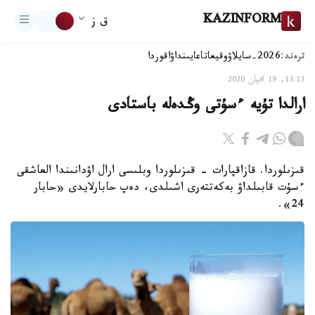
KAZINFORM
ق ز
ترەند:
2026-سايلاۋ
وقيعا
تاعايىنداۋ
اقوردا
13:13, 19 اقپان 2020
ارالدا تۇيە ءسۇتى وڭدەلە باستادى
قىزىلوردا. قازاقپارات - قىزىلوردا وبلىسى ارال اۋدانىندا العاشقى
ءسۇت قابىلداۋ بەكەتتەرى اشىلدى، دەپ حابارلايدى «حابار
24».