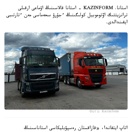
استانا. KAZINFORM - استانا قالاسىنىڭ اۋماعى ارقىلى
ترانزيتتىك اۆتوموبيل كولىگىنىڭ ءجۇرۋ سحەماسى مەن ءتارتىبى
ايقىندالدى.
Фото: Kazinform
اتاپ ايتقاندا، «قازاقستان رەسپۋبليكاسى استاناسىنىڭ