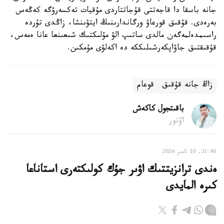
جانە باسقا دا قاجەتتى قۇجاتتاردى مۇقيات تەكسەرۋگە كەڭەس
بەرەدى. قۇقىق قورعاۋ ورگاندارىنىڭ ايتۋىنشا، زاڭدى تۇردە
راسىمدەلمەگەن مالدى ساتىپ الۋ مۇلىكتىك شىعىنعا عانا ەمەس،
قۇقىقتىق جاۋاپكەرشىلىككە دە اكەلۋى مۇمكىن.
زاڭ جانە قۇقىق
قوعام
باقىتجول كاكەش
اۆتور
21:46, 10 تامىز 2026
ەندى ترانزيتتىك اۋىر جۇك كولىكتەرى استاناعا
كىرە المايدى