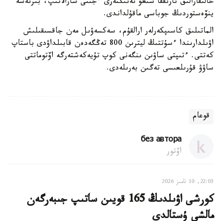
حالىقارالىق نارىققا شىعۋ تەتىكتەرى ءجىتى سارالانىپ، بىرنەشە
ينۆەستوردىڭ جوباسى ماقۇلداندى.
الماتىلىق كاسىپكەرلەر ارالقۇم، سەكسەۋىل مەن جاقسىقىلىش
اۋىلدارىندا ءسۇتتىڭ ليترىن 800 تەڭگەدەن قابىلداۋدى باستاپ
كەتتى. ءتىپتى ساۋىن ىنگەنى كوپ تۇيەكەشتەرگە اۆتوماتتى
ساۋۋ قۇرىلعىسى تەگىن بەرىلەدى.
قوعام
без автора
اۆتور
22:05, 10 تامىز 2026
كورشى اۋىلدىڭ 165 قويىن ساتىپ جىبەرگەن
مالشى ۇستالدى