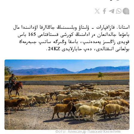
استانا. قازاقپارات - ۇلىتاۋ وبلىسىنىڭ جاڭاارقا اۋدانىندا مال
باعۋعا جالدانعان ەر ادامنىڭ كورشى قىستاقتاعى 165 باس
قويدى زاڭسىز يەمدەنىپ، باسقا وڭىرگە ساتىپ جىبەرمەك
بولعانى انىقتالدى، دەپ حابارلايدى 24KZ.
Фото: Александр Павский/Kazinform