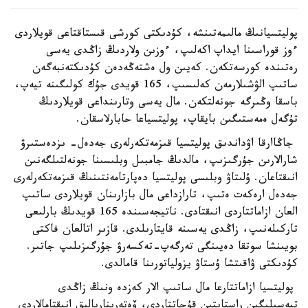
پوليتسيانىڭ مالىمەتىنشە، كۇدىكتى كورشى قىستاقتاعى قويلاردى
ءوز قوراسىنا ايداپ اكەلىپ، ءوزىن ولاردىڭ زاڭدى يەسى
رەتىندە كورسەتكەن. كەيىن ول ەشتەڭەدەن كۇدىكتەنبەگەن
ساتىپ الۋشىلارمەن كەلىسىپ، 165 قويدى جۇك كولىگىنە تيەپ،
باسقا وڭىرگە جونەلتكەن. مال يەسى وتارىنداعى قويلاردىڭ
تۇگەل ەمەستىگىن بايقاپ، پوليتسياعا حابارلاسقان.
جاڭاارقا اۋداندىق پوليتسيا قىزمەتكەرلەرى جەدەل- ىزدەستىرۋ
شارالارىن جۇرگىزىپ، مالدىڭ جامبىل وبلىسىنا جونەلتىلگەنىن
انىقتاعان. ۇلىتاۋ وبلىسى پوليتسيا دەپارتامەنتىنىڭ قىزمەتكەرلەرى
جەدەل ارەكەت ەتىپ، تارازداعى مال بازارىنان قويلاردى ساتىپ
العان ازاماتتاردى انىقتادى. ناتيجەسىندە 165 قويدىڭ بارلىعى
تاركىلەنىپ، زاڭدى يەسىنە قايتارىلدى. قازىر اتالعان فاكتى
بويىنشا سوتقا دەيىنگى تەرگەپ-تەكسەرۋ جۇرگىزىلىپ جاتىر.
كۇدىكتى ۋاقىتشا ۇستاۋ يزولياتورىنا قامالدى.
پوليتسيا ازاماتتارعا مال ساتىپ الار كەزدە ونىڭ زاڭدى
تيەسىلىگىن راستايتىن قۇجاتتاردى، ۆەتەريناريالىق انىقتامالاردى