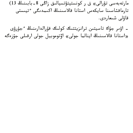
مارتەبەسى تۋرالى» ق ر كونستيتۋتسيالىق زاڭى 8-بابىنىڭ 13)
تارماقشاسىنا سايكەس استانا قالاسىنىڭ اكىمدىگى ءتيىستى
قاۋلى شىعاردى.
- اۋىر جۇك تاسيتىن ترانزيتتىك كولىك قۇرالدارىنىڭ ءجۇرۋى
«استانا قالاسىنىڭ اينالما جولى» اۆتوموبيل جولى ارقىلى جۇزەگە
اسىرىلادى. اۋىر جۇك تاسيتىن ترانزيتتىك كولىك قۇرالدارىنا
«استانا قالاسىنىڭ اينالما جولى» اۆتوموبيل جولىنىڭ ىشىندە
ورنالاسقان اۋماعىنا كىرۋىنە تىيىم سالىنادى، - دەپ اتالىپ
وتكەن قۇجاتتا.
جالپى، قازاقستان رەسپۋبليكاسىنىڭ زاڭناماسىندا قالا شەگىندە
جەڭىل اۆتوموبيلدەردىڭ قوزعالىسىنا شەكتەۋلەر بەلگىلەنبەگەن.
بۇدان بۇرىن حابارلانعانداي، جازعى ماۋسىمدا رەسپۋبليكالىق
ماڭىزى بار اۆتوموبيل جولدارىندا كولىك قوزعالىسى كۇشەيگەنىنە
بايلانىستى كولىك مينيسترلىگى جۇرگىزۋشىلەردى جول قوزعالىسى
قاعيدالارىن قاتاڭ ساقتاۋعا شاقىردى.