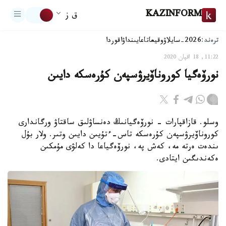
KAZINFORM
ق ز
ترەند:
2026-سايلاۋ
وقيعا
تاعايىنداۋ
اقوردا
11:22, 18 اقپان 2020
نورۆەگيا كوروناۆيرۋسپەن كۇرەسكە دايىن
وسلو. قازاقپارات - نورۆەگيانىڭ دەنساۋلىق ساقتاۋ ورگاندارى
كوروناۆيرۋسپەن كۇرەسكە تاس-ءتۇيىن دايىن وتىر. ولار بۇل
ىندەت ەرتە مە، كەش پە، نورۆەگياعا دا كەلۋى مۇمكىن
ەكەندىگىن ايتادى.