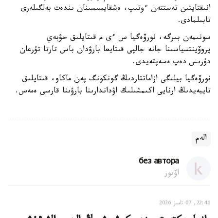
انىقتايتىن تەستتەن ءوتىپ، ەشقايسىسىنان ىندەت بەلگىلەرى
تابىلمادى.
سونىمەن بىرگە، نورۆەگيا س ءى م قىتايلىق حۋبەي
پروۆينتسياسىنا جانە جالپى قىتايعا بارۋدان باس تارتا تۇرعان
دۇرىس دەپ ەسەپتەيدى.
نورۆەگيا بيلىگى ازاماتتاردىڭ گونكونگ پەن ماكاو، قىتايلىق
تايبەيدىڭ ارنايى اكىمشىلىك اۋداندارىنا بارۋىنا قارسى ەمەس.
الەم
без автора
اۆتور
22:46, 07 تامىز 2026