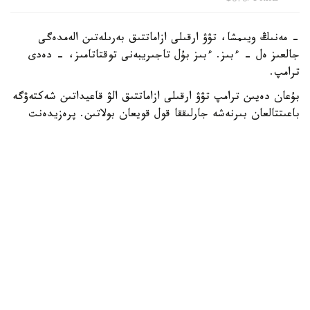
Фото: Pexels
- مەنىڭ ويىمشا، تۋۋ ارقىلى ازاماتتىق بەرىلەتىن الەمدەگى
جالعىز ەل - ءبىز. ءبىز بۇل تاجىريبەنى توقتاتامىز، - دەدى
ترامپ.
بۇعان دەيىن ترامپ تۋۋ ارقىلى ازاماتتىق الۋ قاعيداتىن شەكتەۋگە
باعىتتالعان بىرنەشە جارلىققا قول قويعان بولاتىن. پرەزيدەنت
اكىمشىلىگىنىڭ وكىلى ستيۆەن ميللەردىڭ ايتۋىنشا، ولاردىڭ
ءبىرى «بوسانۋ تۋريزمى» دەپ اتالاتىن تاجىريبەگە تىيىم سالۋعا
قاتىستى.
ايتا كەتەيىك، ا ق ش جاڭا ۆيزالىق كەپىل باعدارلاماسىن
ەنگىزىپ جاتىر، وعان سايكەس يمميگراتسيالىق ۆيزاعا كەيبىر
ءوتىنىش بەرۋشىلەر 100 مىڭنان 250 مىڭ دوللارعا دەيىنگى
كولەمدە دەپوزيت سالۋى ءتيىس.
الەم