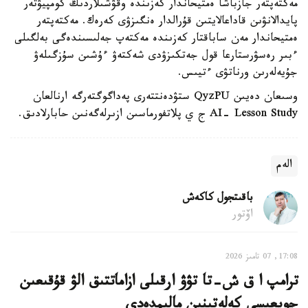
مەكتەپتەر جازباشا ەمتيحاندار كەزىندە وقۋشىلاردىڭ كومپيۋتەر
پايدالانۋىن قاداعالايتىن قۇرالدار ەنگىزۋى كەرەك. مەكتەپتەر
ەمتيحاندار مەن ساباقتار كەزىندە مەكتەپ جەلىسىندەگى بەلگىلى
ءبىر رەسۋرستارعا قول جەتكىزۋدى شەكتەۋ ءۇشىن سۇزگىلەۋ
جۇيەلەرىن ورناتۋى ءتيىس.
وسىعان دەيىن QyzPU ستۋدەنتتەرى پەداگوگتەرگە ارنالعان
AI- Lesson Study ج ي پلاتفورماسىن ازىرلەگەنىن حابارلادىق.
الەم
باقىتجول كاكەش
اۆتور
17:08, 07 تامىز 2026
ترامپ ا ق ش-تا تۋۋ ارقىلى ازاماتتىق الۋ قۇقىعىن
جويعىسى كەلەتىنىن مالىمدەدى