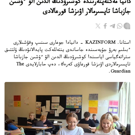
دانيا مەكتەپتەرىندە كوشىرۋدىڭ الدىن الۋ ءۇشىن
جازباشا تاپسىرمالار اۋىزشا قورعالادى
استانا. KAZINFORM - دانيادا جوعارى سىنىپ وقۋشىلارى
ءبىلىم بەرۋ جۇيەسىندە جاساندى ينتەللەكت پايدالانۋدىڭ ۇلتتىق
ستراتەگياسى اياسىندا كوشىرۋدىڭ الدىن الۋ ءۇشىن جازباشا
تاپسىرمالاردى اۋىزشا قورعاۋى كەرەك، دەپ حابارلايدى The
Guardian.