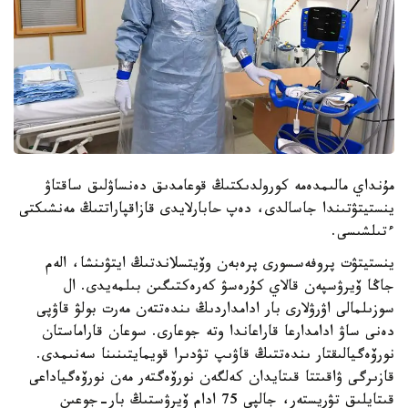
مۇنداي مالىمدەمە كورولدىكتىڭ قوعامدىق دەنساۋلىق ساقتاۋ
ينستيتۋتىندا جاسالدى، دەپ حابارلايدى قازاقپاراتتىڭ مەنشىكتى
ءتىلشىسى.
ينستيتۋت پروفەسسورى پرەبەن وۆيتسلاندتىڭ ايتۋىنشا، الەم
جاڭا ۆيرۋسپەن قالاي كۇرەسۋ كەرەكتىگىن بىلمەيدى. ال
سوزىلمالى اۋرۋلارى بار ادامداردىڭ ىندەتتەن مەرت بولۋ قاۋپى
دەنى ساۋ ادامدارعا قاراعاندا وتە جوعارى. سوعان قاراماستان
نورۆەگيالىقتار ىندەتتىڭ قاۋىپ تۋدىرا قويمايتىنىنا سەنىمدى.
قازىرگى ۋاقىتتا قىتايدان كەلگەن نورۆەگتەر مەن نورۆەگياداعى
قىتايلىق تۋريستەر، جالپى 75 ادام ۆيرۋستىڭ بار-جوعىن