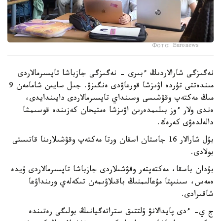
Фото: Euronews
نەگىزگى شارالاردىڭ ءبىرى - نەگىزگى جازباشا تاپسىرمالاردى
مىندەتتى تۇردە اۋىزشا قورعاۋدى ەنگىزۋ. جىل سايىن شامامەن 9
مىڭ مەكتەپ وقۋشىسى وسىنداي تاپسىرمالاردى دايىندايدى،
ەندى ولار ءوز بىلىمدەرىن اۋىزشا ەمتيحان كەزىندە قوسىمشا
دالەلدەۋى كەرەك.
بۇل شارالار 16 جاستان اسقان ورتا مەكتەپ وقۋشىلارىنا قاتىستى
بولادى.
بۇدان باسقا، مەكتەپتەر وقۋشىلاردى جازباشا تاپسىرمالاردى ۇيدە
ەمەس، سىنىپتا مۇعالىمنىڭ باقىلاۋىمەن تىكەلەي ورىنداۋعا
شاقىرادى.
ج ي- ءدى پايدالانۋ ۇلتتىق ستراتەگيانىڭ بولىگى رەتىندە