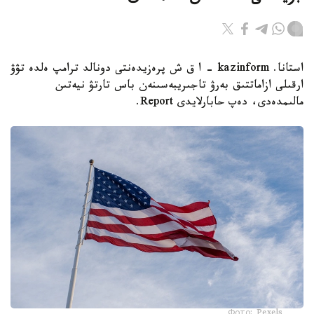
استانا. kazinform - ا ق ش پرەزيدەنتى دونالد ترامپ ەلدە تۋۋ
ارقىلى ازاماتتىق بەرۋ تاجىريبەسىنەن باس تارتۋ نيەتىن
مالىمدەدى، دەپ حابارلايدى Report.