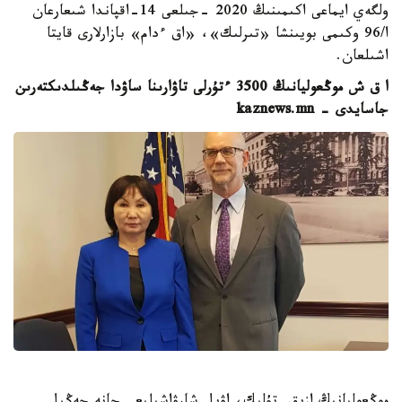
ولگەي ايماعى اكىمىنىڭ 2020 -جىلعى 14-اقپاندا شىعارعان
ا/96 وكىمى بويىنشا «تىرلىك»، «اق ءدام» بازارلارى قايتا
اشىلعان.
ا ق ش موڭعوليانىڭ 3500 ءتۇرلى تاۋارىنا ساۋدا جەڭىلدىكتەرىن
جاسايدى - kaznews.mn