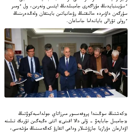
ءسۇيىنبايدىڭ مۇراگەرى جامبىلدىڭ ايتىس ونەرىن، ول ءومىر
سۇرگەن داۋىردە حالىقتىڭ رۋحانياتىن بايىتقان ولەڭدەرىنىڭ
ءرولى تۋرالى بايانداما جاساعان.
«كەشتىڭ سوڭىندا پروفەسسور مىرزاتاي جولداسبەكوۆتىڭ
«جامبىل جابايەۆ - ۇلى دالا اقىنى» اتتى ەڭبەگىن تۇرىك تىلىنە
اۋدارعان ەۋرازيا جازۋشىلار وداعى اتقارۋ كەڭەسىنىڭ مۇشەسى،