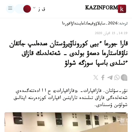
KAZINFORM
ق ز
ترەند:
2026-سايلاۋ
وقيعا
تاعايىنداۋ
اقوردا
14:19, 15 اقپان 2020
قارا جورعا ءبيى كوروناۆيرۋستان ەمدەلىپ جاتقان
ناۋقاستارعا دەمەۋ بولدى - شەتەلدىك قازاق
ءتىلدى باسپا سوزگە شولۋ
نۇر-سۇلتان. قازاقپارات- «قازاقپارات» ح ا ا ادەتتەگىدەي
شەتەلدەگى قازاق تىلىندە تارايتىن اقپارات كوزدەرىنە اپتالىق
شولۋىن ۇسىنادى.