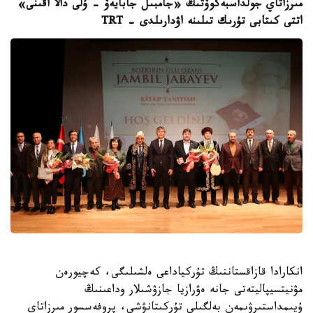
مىرزاتاي جولداسبەكوۆتىڭ «جامبىل جابايەۆ - ۇلى دالا اقىنى»
اتتى كىتابى تۇرىك تىلىنە اۋدارىلدى - TRT
انكارادا قازاقستاننىڭ تۇركياداعى ەلشىلىگى، كەچيورەن
مۋنيتسيپاليتەتى جانە ەۋرازيا جازۋشىلار وداعىنىڭ
ۇيىمداستىرۋىمەن بەلگىلى تۇركىتانۋشى، پروفەسسور مىرزاتاي