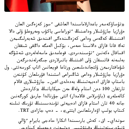
«تۇساۋكەسەر باعدارلاماسىندا العاشقى ءسوز كەزەگىن العان
ەۋرازيا جازۋشىلار وداعىنىڭ ءتوراعاسى ياكۋب ومەروعلۋ ۇلى دالا
اقىنىنىڭ كەڭەس وداعى كەزەڭىندەگى اقىندىق شەبەرلىگىمەن
تەك قانا قازاق دالاسىنا ەمەس، بۇكىل الەمگە داڭقى شىققان
اقساقال ەكەنىن ءتۇسىندىردى. قوعامدىق ماسەلەلەردى شەشۋگە
بەلسەنە قاتىسقان ۇلى اقىننىڭ باتىرلاردى جىگەرلەندىرگەن
شۋماقتارىمەن ۇلتجاندىلىعىن ورتاعا قويعانىن اتاپ كورسەتتى. ول
ەۋرازيا جازۋشىلار وداعى شاڭىراعى استىندا قۇرىلعان كۇننەن
باستاپ قازاق ادەبيەتىنىڭ بەدەلدى اقىن- جازۋشىلارى قالام
تارتقان 100 دەن استام ولەڭ مەن حيكايانىڭ «كاردەش
كالەملەر» (باۋىرلاس قالامدار) اتتى جۋرنالدا جارىق كورگەنىن
جانە 40 تان استام قازاق ادەبيەتى تۋىندىسىنىڭ تۇرىك تىلىنە
كىتاپ بولىپ اۋدارىلعانىن ايتتى»، - دەپ جازادى TRT.
سونداي- اق، كەش بارىسىندا انكارا حادجى بايرام ءۋالي
ۋنيۆەرسيتەتىنىڭ وقىتۋشىسى دوتسەنت دجەميلە كىنادجى