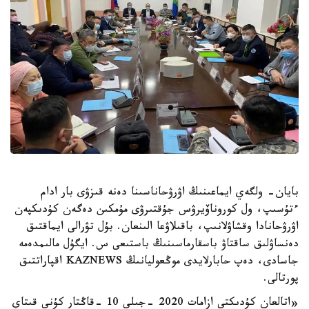
بايان- ولگەي ايماعىنىڭ اۋرۋحاناسىنا دەنە قىزۋى بار ادام
ءتۇسىپ، ول كوروناۆيرۋس جۇقتىرۋى مۇمكىن دەگەن كۇدىكپەن
اۋرۋحانادا وقشاۋلانىپ، باقىلاۋعا الىنعان. بۇل تۋرالى ايماقتىق
دەنساۋلىق ساقتاۋ باسقارماسىنىڭ باستىعى س. ايگۇل مالىمدەمە
جاسادى، دەپ حابارلايدى موڭعوليانىڭ KAZNEWS اقپاراتتىق
پورتالى.
«اتالعان كۇدىكتى ازامات 2020 -جىلى 10 -قاڭتار كۇنى قىتاي