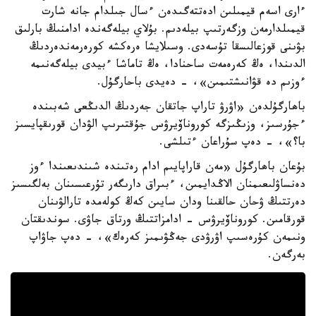
ءارى اسەم قيمىلىن ادەتتەگىدەن ءسال جىلدام جانە شارت
قيمىلدارمەن وزگەرتىپ بيلەدىم. بۇلاي بيلەگەندە ادامنىڭ بارلىق
بۋىنى قوزعالىسقا تۇسەدى. وسىلايشا ەرەكشە كورەرمەندەردىڭ
الدىندا، ەڭ كەرەمەت ساحنادا، ەڭ تاماشا ءبيدى بيلەگەنىمە
ءوزىم دە قۋانىشتىمىن»، - دەيدى باحارگۇل.
باھارگۇلدەن «اۋرۋ تاراپ جاتقان جەردىڭ الدىڭعى شەبىندە
ءجۇرسىز، وزىڭىزگە كوروناۆيرۋس جۇقتىرىپ الۋدان قورىقپايسىز
با؟»، - دەپ سۇراعان ءتىلشى.
بۇعان باھارگۇل «مەن قاراپايىم ادام رەتىندە شىندىعىندا ءوز
دەنساۋلىعىمنان الاڭدايمىن، ءبىراق دارىگەر تۇرعىسىنان بەلگىسىز
دەرتتىڭ ۋحان حالقىنا ودان سايىن كەڭ كولەمدە تارالۋىنان
قورقامىن. كوروناۆيرۋس - ادامزاتتىڭ ورتاق جاۋى. سوندىقتان
ونىمەن كۇرەسىپ اۋرۋدى جەڭۋىمىز كەرەك»، - دەپ جاۋاپ
بەرگەن.