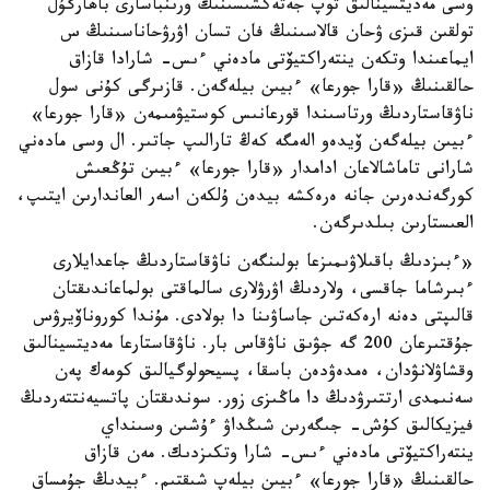
وسى مەديتسينالىق توپ جەتەكشىسىنىڭ ورىنباسارى باھارگۇل
تولقىن قىزى ۋحان قالاسىنىڭ فان تسان اۋرۋحاناسىنىڭ س
ايماعىندا وتكەن ينتەراكتيۆتى مادەني ءىس- شارادا قازاق
حالقىنىڭ «قارا جورعا» ءبيىن بيلەگەن. قازىرگى كۇنى سول
ناۋقاستاردىڭ ورتاسىندا قورعانىس كوستيۋمىمەن «قارا جورعا»
ءبيىن بيلەگەن ۆيدەو الەمگە كەڭ تارالىپ جاتىر. ال وسى مادەني
شارانى تاماشالاعان ادامدار «قارا جورعا» ءبيىن تۇڭعىش
كورگەندەرىن جانە ەرەكشە بيدەن ۇلكەن اسەر العاندارىن ايتىپ،
العىستارىن بىلدىرگەن.
«ءبىزدىڭ باقىلاۋىمىزعا بولىنگەن ناۋقاستاردىڭ جاعدايلارى
ءبىرشاما جاقسى، ولاردىڭ اۋرۋلارى سالماقتى بولماعاندىقتان
قالىپتى دەنە ارەكەتىن جاساۋىنا دا بولادى. مۇندا كوروناۆيرۋس
جۇقتىرعان 200 گە جۋىق ناۋقاس بار. ناۋقاستارعا مەديتسينالىق
وقشاۋلانۋدان، ەمدەۋدەن باسقا، پسيحولوگيالىق كومەك پەن
سەنىمدى ارتتىرۋدىڭ دا ماڭىزى زور. سوندىقتان پاتسيەنتتەردىڭ
فيزيكالىق كۇش- جىگەرىن شىڭداۋ ءۇشىن وسىنداي
ينتەراكتيۆتى مادەني ءىس- شارا وتكىزدىك. مەن قازاق
حالقىنىڭ «قارا جورعا» ءبيىن بيلەپ شىقتىم. ءبيدىڭ جۇمساق