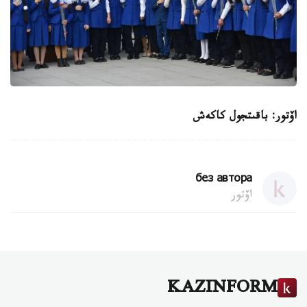
اۆتور: باقىتجول كاكەش
без автора
اۆتور
KAZINFORM