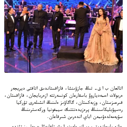
اتالعان ب ا ق- تىڭ جازۋىنشا، قازاقستاندىق اتاقتى ديريجەر
ەربولات احمەدياروۆ باسقارعان كونسەرتتە ازەربايجان، قازاقستان،
قىرعىزستان، وزبەكستان، گاگاۋىز ەلىنىڭ انشىلەرى تۇركيا
رەسپۋبليكاسىنىڭ پرەزيدەنتتىك سيمفونيا وركەسترىنىڭ
سۇيەمەلدەۋىمەن اباي اندەرىن شىرقاعان.