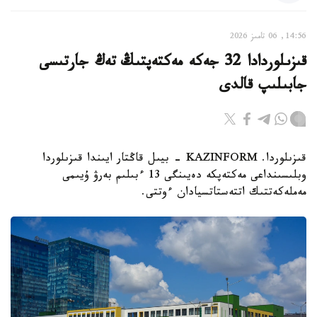
14:56, 06 تامىز 2026
قىزىلوردادا 32 جەكە مەكتەپتىڭ تەڭ جارتىسى
جابىلىپ قالدى
قىزىلوردا. KAZINFORM - بيىل قاڭتار ايىندا قىزىلوردا
وبلىسىنداعى مەكتەپكە دەيىنگى 13 ءبىلىم بەرۋ ۇيىمى
مەملەكەتتىك اتتەستاتسيادان ءوتتى.