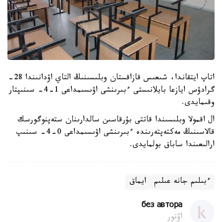
اتاپ ايتقاندا، شىعىس قازاقستان وبلىسىنىڭ التاي اۋدانىندا 28-
گرادۋس ايازعا بايلانىستى ءبىرىنشى اۋىسىمداعى 1-4- سىنىپتار
وقىمايدى.
ال اقمولا وبلىسىندا قاتتى بۇرقاسىن سالدارىنان ستەپنوگورسك
قالاسىنىڭ مەكتەپتەرىندە ءبىرىنشى اۋىسىمداعى 0-4- سىنىپ
ارالىعىندا ساباق بولمايدى.
ءبىلىم جانە عىلىم
ايماق
без автора
اۆتور