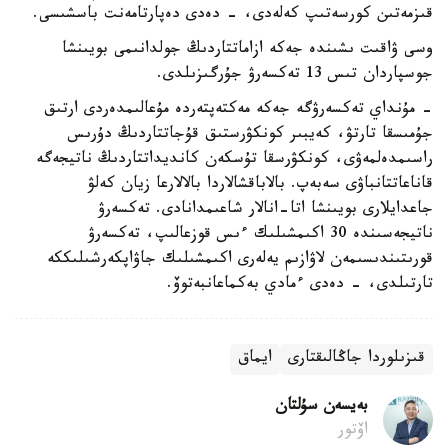
قىزمەتىن كورسەتىپ كەلەدى، - دەدى دەپارتامەنت باسشىسى.
وسى ۋاقىت ىشىندە جەكە ازاماتتاردىڭ جولدانىمى بويىنشا
جوسپاردان تىس 13 تەكسەرۋ جۇرگىزىلدى.
- مۇنداي تەكسەرۋگە جەكە مەكتەپتەردە مۇعالىمدەردى ارتىق
جۇمىسقا تارتۋ، كەيبىر كونكۋرستىق قۇجاتتاردىڭ دۇرىس
راسىمدەلمەۋى، كونكۋرسقا تۇسكەن كانديداتتاردىڭ ناتيجەگە
قاناعاتتانباۋى سەبەپ. بالاباقشالاردا بالالارعا زيان كەلۋ
جاعدايلارى بويىنشا اتا-انالار شاعىمدانادى. تەكسەرۋ
ناتيجەسىندە 30 اكىمشىلىك ءىس قوزعالىپ، تەكسەرۋ
قورىتىندىسىمەن لاۋازىم يەلەرى اكىمشىلىك جاۋاپكەرشىلىككە
تارتىلدى، - دەدى ءمادي بەكماعانبەتوۆ.
قىزىلوردا جاڭالىقتارى
ايماق
بەيسەن سۇلتان
اۆتور