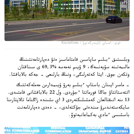
فوتو: اعىباي اياپبەرگەنوۆ / Kazinform
وبلىستىق ءبىلىم ساپاسىن قامتاماسىز ەتۋ دەپارتامەنتىنىڭ
مالىمەتىنە سۇيەنسەك، 9 ۇيىم نەمەسە %69,3 ى سىناقتان
وتكەن جوق. ايتا كەتەرلىگى، ونىڭ بارلىعى - جەكە بالاباقشا.
- مامىر ايىنان باستاپ ءبىلىم بەرۋ ۇيىمدارىن مەملەكەتتىك
اتتەستاتتاۋ جاڭا فورماتتا ءجۇردى. ول 22 بالاباقشانى قامتىدى.
13 ىنە انىقتالعان كەمشىلىكتەردى 3 اي ىشىندە زاڭناما تالاپتارىنا
سايكەستەندىرۋ مىندەتى جۇكتەلدى، - دەدى دەپارتامەنت
باسشىسى ءمادي بەكماعانبەتوۆ.