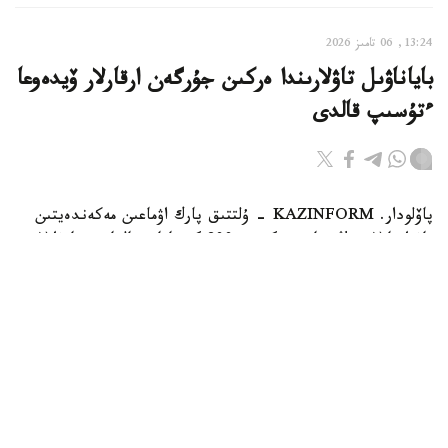
13:24, 06 تامىز 2026
باياناۋىل تاۋلارىندا ەركىن جۇرگەن ارقارلار ۆيدەوعا
ءتۇسىپ قالدى
پاۆلودار. KAZINFORM - ۇلتتىق پارك اۋماعىن مەكەندەيتىن
تاۋ ارقارلارىنىڭ سانى بۇگىندە 800 گە تاياپ قالعان. جانۋارلار
قازاقستاننىڭ قىزىل كىتابىنا ەنگىزىلگەن.