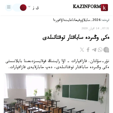
KAZINFORM
ق ز
ترەند:
2026-سايلاۋ
وقيعا
تاعايىنداۋ
اقوردا
07:31, 14 اقپان 2020
ەكى وڭىردە ساباقتار توقتاتىلدى
نۇر-سۇلتان. قازاقپارات - اۋا رايىنىڭ قولايسىزدىعىنا بايلانىستى
ەكى وڭىردە ساباقتار توقتاتىلدى، دەپ حابارلايدى قازاقپارات.