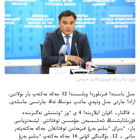
فوتو: وڭىرلىك كوممۋنيكاتسيا قىزمەتى
جىل باسىندا قىزىلوردا وبلىسىندا 32 جەكە مەكتەپ بار بولاتىن.
ارادا جارتى جىل وتپەي جاتىپ سونىڭ تەڭ جارتىسى جابىلدى.
- قاڭتار- اقپان ايلارىندا 4 ى ءوز ءوتىنىشى نەگىزىندە
قۇرىلتايشىنىڭ شەشىمىمەن جۇمىسىن توقتاتتى. ليتسەنزياسى
بار، ءبىراق ءبىلىم بەرۋ قىزمەتىن توقتاتقان جەكە مەكتەپتەر
سانى - 12. بۇگىنگى كۇنى 16 جەكە مەكتەپ ءبىلىم بەرۋ