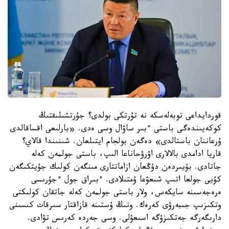
قوردايداعى توبەلەسكە نە تۇرتكى بولدى؟ جۇرتشىلىقتىڭ
كوكەيىندەگى باستى ءبىر ساۋال وسى ەدى. «بارلىعى اقساقالدى
ۇرعاننان باستالدى» دەگەن بولجام ايتىلعان. شىنىندا قالاي؟
قاريا ادامدى بالالارى اۋرۋحاناعا الىپ، باستى جولمەن كەلە
جاتادى. بۇيىردەن دۇڭعان ازاماتتارى مىنگەن كولىك جۇيتكىگەن
كۇيى جولعا اتىپ شىعۋعا ۇمتىلادى. ءبىراق جول ءجۇرىسى
ەرەجەسىنە سايكەس، ولار باستى جولمەن كەلە جاتقان كولىكتى
وتكىزىپ جىبەرۋى كەرەك. ونىڭ ۇستىنە قازاقتار سىرقات كىسىنى
دارىگەرگە جەتكىزۋگە اسىعۋلى. وسى جەردە كەرىس تۋادى.