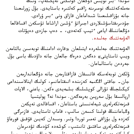
سوندا ءبىر نويىس دۇڭعان كولىكتى تەپكىلەپ، ونىڭ
مەملەكەتتىك نومىرىنە زاقىم كەلتىرە باستايدى. بۇل زورلىعىنا
جانە بۇزاقىلىعىنا شىداماعان قازاق ونى ءبىر ۇرادى.
جۇدىرىقتاسۋشىلاردى اجىراتۋ ءۇشىن اراشاعا تۇسكەن اقساقالعا
دۇڭعاننىڭ اياعى ءتيىپ كەتەدى، - دەپ جازدى دەپۋتات
الەۋمەتتىك جەلىدە
.
الەۋمەتتىك جەلىلەردە ايتىلعان «قارت ادامنىڭ توبەسىن بالتامەن
ويىپ تاستاپتى» دەگەن دەرەك جالعان جانە داۋدىڭ باسى بۇل
جەردەن باستالماعان.
ۇلكەن توبەلەسكە قاتىسقان قازاقتارمەن جانە دۇڭعاندارمەن
جان- جاقتى اڭگىمە كەزىندە انىقتاعانىم، كولىك اينالاسىنداعى
كيكىلجىڭ تۋرالى كوپشىلىك بىلمەيدى ەكەن. ياعني، الاپات
ارپالىسقا بۇل سەرپىن بەرمەگەن. سوندا نە؟ پوليتسيا
قىزمەتكەرلەرى شيەلەنىستى باستاعان، اقساقالدى تەپكەن
وڭباعاننىڭ قولىنا كىسەن سالىپ، قاماپ تاستايدى. قازىرگى
كەزدە ول بۇزاقى تەمىر توردا وتىر. وسىدان كەيىن قۇقىق قورعاۋ
قىزمەتكەرلەرى ساقتىق تانىتىپ، كوشەدە كۇدىك تۋدىرعان