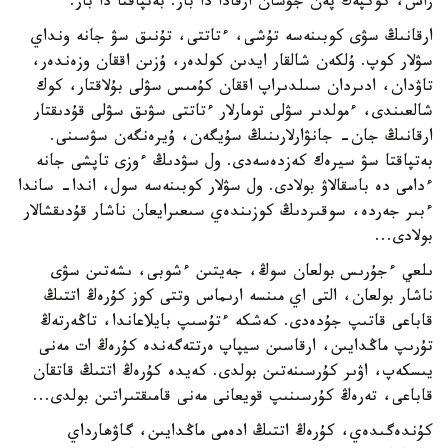
راس، كوكپەك پەن جۋسان ارقادا دا بار. بەتپاقتا دا بار.
ارقانىڭ سۋى كوبىنەسە تۇشى، ءتاتتى، تۇنىق سۋ جانە ونداي
سۋلار كوپ. ۇلكەن شالقار ايدىن كولدەر، ۇزىن اققان وزەندەر،
تاۋدان، ادىردان سىلدىراپ اققان كۇمىس سۋلى بۇلاقتار، كوك
شالعىندى، ءمولدىر سۋلى تومارلار ءتاتتى سۋىق سۋلى قۇدىقتار
ارقانىڭ جان- جانۋارلارىنىڭ سۇيگەن، ۇيرەنگەن سۋسىنى.
بەتپاقتا سۋ سيرەك كەزدەسەدى. ول سۋدىڭ ءوزى تاپشى جانە
ءدامى دە باسقالاۋ بولادى. ول سۋلار كوبىنەسە سول، اندا- ساندا
ءبىر جەردە، سوقىردىڭ كوزىندەي سىعىرايعان ناشار قۇدىقشالار
بولادى...
ىلعي ءجۇرىس بولعان سوڭ، جەيتىن ءشوبى، ىشەتىن سۋى
ناشار بولعان، التى اي مىنسە ارىماس وتتى كوز كۇرەڭ اتتىڭ
قاباعى قاتىپ جۇدەدى. كەشكە ءتۇسىپ بايلاعاندا، تاڭەرتەڭ
تۇرىپ ماڭدايىن، ارقاسىن سيپاپ ەرتتەگەندە كۇرەڭ ات مەنى
يىسكەپ، اۋىر كۇرسىنەتىن بولدى. كەيدە كۇرەڭ اتتىڭ قاتقان
قاباعى، تەرەڭ كۇرسىنىپ قويعانى مەنى قامىقتىراتىن بولدى...
كۇندەگىدەي، كۇرەڭ اتتىڭ ادەمى ماڭدايىن، گاۋھارداي