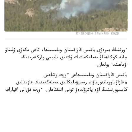
Видеодан алынған кадр
ءورتتىڭ بىرەۋى باتىس قازاقستان وبلىسىندا، تاعى ەكەۋى ۇلىتاۋ
جانە كوكشەتاۋ مەملەكەتتىك ۇلتتىق تابيعي پاركتەرىنىڭ
اۋماعىندا بولعان.
باتىس قازاقستان وبلىسىنداعى ءورت وشاعىن
«قازاۆياورمانقورعاۋ» رەسپۋبليكالىق مەملەكەتتىك قازىنالىق
كاسىپورنىنىڭ اۋە پاترۋلدەۋ توبى انىقتاعان. ءورت تۋرالى اقپارات
تۇسكەن بويدا ورمان مەكەمەلەرىنىڭ كۇشتەرى مەن قاجەتتى
تەحنيكاسى وقيعا ورنىنا جەدەل جىبەرىلدى.
ءورتتى سوندىرۋگە «قازاۆياورمانقورعاۋ» كاسىپورنىنىڭ اۋە ءورت
ءسوندىرۋ دەسانتشىلارى، سونداي-اق مەملەكەتتىك ورمان
كۇزەتىنىڭ قىزمەتكەرلەرى جۇمىلدىرىلدى. ناتيجەسىندە ءۇش