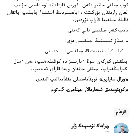
كوپ جىلقى جاتىر ەكەن. كوزىن قاپتاعانە توماعاسىن جۇلىپ
العان زارىققان بۇركىتشە، اياعىمىزدىڭ استىندا جايىلىپ جاتقان
قالىڭ جىلقىعا قاراپ تۇردىق.
مادىبەكتەر جىلقىنى تاني كەتتى.
- مىناۋ تىنىستىڭ جىلقىسى عوي!
- ءيا، ءيا، تىنىستىڭ جىلقىسى! - دەستى.
جىلقىنى كورگەن سوڭ ءبارىمىز دە كوڭىلدەنىپ، مەن ءسال
اڭىرايىڭقىراپ، جىلقى جاتقان ويعا قاراي كەلەمىز...
«ورال ساپارى» توپتاماسىنان ىقشامدالىپ الىندى
«كوپتومدىق شىعارمالار جيناعى» 5-توم
قوعام
ريزابەك نۇسىپبەك ۇلى