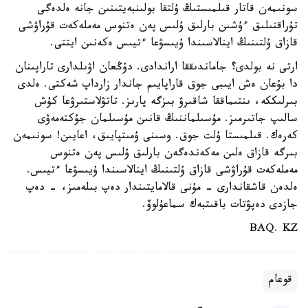
سونىمەن قاتار قىلمىستىڭ ۇلتقا بولىنبەيتىنىن جانە ەلدەگى
تۇراقتىلىق ءۇشىن بارلىق ۇلىس پەن ەتنوس مەملەكەت قۇراۋشى
قازاق ۇلتىنىڭ اينالاسىندا ۇيىسۋعا ءتيىس ەكەنىن ايتتى.
ارتى نە بولدى؟ جاماندىققا اراندادى. دۇڭعان اۋىلدارى تاراپىنان
دا بۇعان ەش ايىبى جوق قاراپايىم جاندار زارداپ شەكتى. ەلدى
بىرلىككە، ىنتىماققا شاقىرۋ بىزگە پارىز. تاتۋلاستىرۋعا كۇش
سالىپ جاتىرمىز. مۇسىلماننىڭ قانىن مۇسىلمان جۇكتەمەۋى
كەرەك. قىلمىستا ۇلت جوق. وسىنى ۇمىتپايىق، اعايىن! سونىمەن
بىرگە قازاق ەلىن مەكەندەگەن بارلىق ۇلىس پەن ەتنوس
مەملەكەت قۇراۋشى قازاق ۇلتىنىڭ اينالاسىندا ۇيىسۋعا ءتيىس.
ەلدەن قاشقاندارى - مۇنى قالامايتىندار دەپ بىلەمىز، - دەپ
جازدى دەپۋتات باقىتبەك سماعۇلوۆ.
BAQ. KZ
قوعام