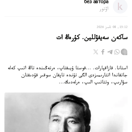
без автора
اۆتور
15:12, 08 تامىز 2026
ساكەن سەيفۋللين. كۇرەڭ ات
استانا. قازاقپارات. ...قوستا ۇيىقتاپ، ەرتەڭىندە تاڭ اتىپ كەلە
جاتقاندا اتتارىمىزدى الگى تۇندە تاپقان سوقىر قۇدىقتان
سۋارىپ، وتتاتىپ الىپ، ەرلەدىك...