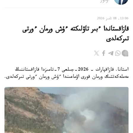
اۆتور
13:06, 08 تامىز 2026
قازاقستاندا ءبىر تاۋلىكتە ءۇش ورمان ءورتى
تىركەلدى
استانا. قازاقپارات - 2026-جىلعى 7-تامىزدا قازاقستاننىڭ
مەملەكەتتىك ورمان قورى اۋماعىندا ءۇش ورمان ءورتى تىركەلدى.