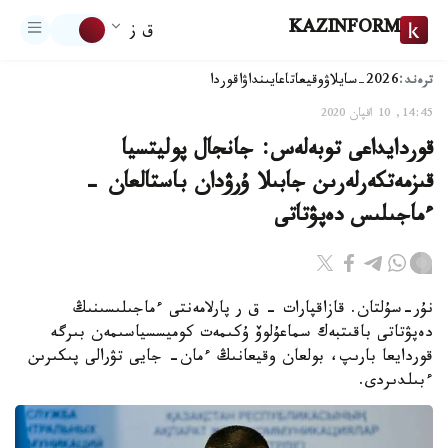
KAZINFORM
ق ز
ترەند:
2026-سايلاۋ
وقيعا
تاعايىنداۋ
اقوردا
14:45, 10 اقپان 2020
قوردايداعى توبەلەس: جانجال پوليتسيا
قىزمەتكەرلەرىن جابىلا ۇرۋدان باستالعان -
ءماجىلىس دەپۋتاتى
نۇر-سۇلتان. قازاقپارات - ق ر پارلامەنتى ءماجىلىسىنىڭ
دەپۋتاتى باقىتبەك سماعۇلوۆ ۇكىمەت كوميسسياسىمەن بىرگە
قوردايعا بارىپ، بولعان وقيعانىڭ ءمان- جايى تۋرالى پىكىرىن
ءبىلدىردى.