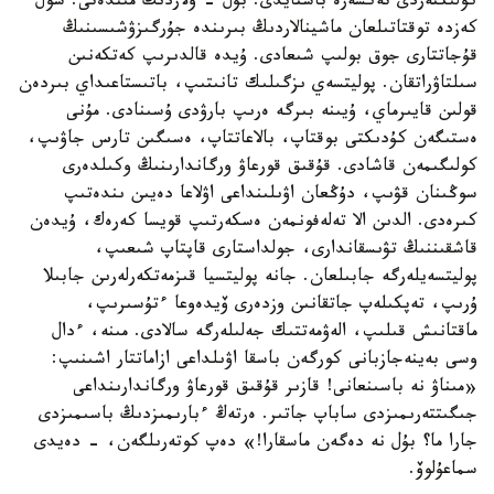
كولىكتەردى تەكسەرە باستايدى. بۇل - ولاردىڭ مىندەتى. سول
كەزدە توقتاتىلعان ماشينالاردىڭ بىرىندە جۇرگىزۋشىسىنىڭ
قۇجاتتارى جوق بولىپ شىعادى. ۇيدە قالدىرىپ كەتكەنىن
سىلتاۋراتقان. پوليتسەي ىزگىلىك تانىتىپ، باتىستاعىداي بىردەن
قولىن قايىرماي، ۇيىنە بىرگە ەرىپ بارۋدى ۇسىنادى. مۇنى
ەستىگەن كۇدىكتى بوقتاپ، بالاعاتتاپ، ەسىگىن تارس جاۋىپ،
كولىگىمەن قاشادى. قۇقىق قورعاۋ ورگاندارىنىڭ وكىلدەرى
سوڭىنان قۋىپ، دۇڭعان اۋىلىنداعى اۋلاعا دەيىن ىندەتىپ
كىرەدى. الدىن الا تەلەفونمەن ەسكەرتىپ قويسا كەرەك، ۇيدەن
قاشقىننىڭ تۋىسقاندارى، جولداستارى قاپتاپ شىعىپ،
پوليتسەيلەرگە جابىلعان. جانە پوليتسيا قىزمەتكەرلەرىن جابىلا
ۇرىپ، تەپكىلەپ جاتقانىن وزدەرى ۆيدەوعا ءتۇسىرىپ،
ماقتانىش قىلىپ، الەۋمەتتىك جەلىلەرگە سالادى. مىنە، ءدال
وسى بەينەجازبانى كورگەن باسقا اۋىلداعى ازاماتتار اشىنىپ:
«مىناۋ نە باسىنعانى! قازىر قۇقىق قورعاۋ ورگاندارىنداعى
جىگىتتەرىمىزدى ساباپ جاتىر. ەرتەڭ ءبارىمىزدىڭ باسىمىزدى
جارا ما؟ بۇل نە دەگەن ماسقارا!» دەپ كوتەرىلگەن، - دەيدى
سماعۇلوۆ.