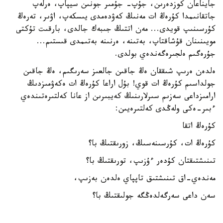
جايناعان كوزدەرىن، جۇپ- جۇمىر جونىن سيپاپ، ەرلەپ
جاتقانىمدا كۇرەڭ ات مەنىڭ كەۋدەمدى يىسكەپ، اۋىر، تەرەڭ
كۇرسىنىپ قويدى... مەن اتتىڭ جىبەك جالدى، بارقىت تۇكتى
مويىنىنان قۇشاقتاپ، بەتىنە، ەرنىنە بەتىمدى قىستىم...
جۇرەگىم ەلجىرەگەندەي بولدى.
ەلدەن ەرىپ شىققان ەڭ جاقىن جالعىز سەرىگىم، ەڭ جاقىن
جولداسىم كۇرەڭ ات قوي! بۇل اراعا كۇرەڭ ات ەكەۋمىزدىڭ
ارامىزداعى سەزىم سىرلارىنىڭ كەيبىرىن از عانا كەلتىرەتىندەي
ءبىر-ەكى ولەڭدى كەلتىرەيىن:
كۇرەڭ اتقا
كۇرەڭ ات، كۇرسىنەسىڭ، زورىقتىڭ با؟
تىنىشتىقتان كۇدەر ءۇزىپ، تورىقتىڭ با؟
مەندەي-اق تىنىشتىق تاپپاي ەلدەن بەزىپ،
سەن داعى سەرگەلدەڭگە جولىقتىڭ با؟