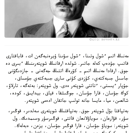
Фото: novoetv.kz
مەنىڭ اتىم ءشول وتىنا، ءشول سۋىنا ۇيرەنبەگەن ات، قاباقتارى
قاتىپ جۇدەپ كەلە جاتىر. شولدە ارقانىڭ شوپتەرىنىڭ ءبىرى دە
جوق. ارقادا مەنىڭ اتىم - كۇرەڭ اتتىڭ جەگەنى - جازدىگۇنى
جاسىل جىبەكتەي، كۇزدى كۇنى سارى جىبەكتەي جۇمساق،
جۇپار ءيىستى، ءتاتتى شوپتەر ەدى. ول شوپتەر: بەتەگە، تارلاۋ،
كوك جۋسان، قارا جۋسان، جوڭىشقا، قياق، بيدايىق، كودە،
شالعىن، ميا، مايسا جانە تولىپ جاتقان ادەمى شوپتەر.
بەتپاقتا بۇل شوپتەر جوق. بەتپاقتىڭ شوپتەرى سەلدىر، قوڭىر،
سۇر، قۋارعان، سوياۋلانعان قاتتى، قوڭىرسۇر وسىمدىك. ول
شوپتەر: سوياۋ جۋسان، قارا قوڭىر جۋسان، يزەن، ەبەلەك.