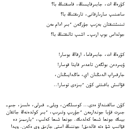
كۇرەڭ ات، جابىرقايسىڭ، قامىقتىڭ با؟
ساعىنىپ سارىارقانى، تارىقتىڭ با؟
تىنىشتىقتان بەزىپ جۇرگەن ءبىر ادام مەن
جولداس بوپ ارىپ- اشىپ تالىقتىڭ با؟
كۇرەڭ ات، جابىرقاما، ارقاڭ بوسار!
ۇيىردەن بولگەن تاعدىر قايتا قوسار!
جارقىراپ الدىڭنان اي، ماڭدايىڭنان،
قۋانىش باقىتتى كۇن ءبىزدى توسار!..
كۇن سالقىنداۋ ەدى... كوسىلگەن، ويلى- قىرلى، ەلسىز، جىم-
جىرت قۇبا جوندارمەن ءجۇرىپ وتىرىپ، ءبىر كولدەنەڭ جاتقان
بيىك جونعا شىعا كەلدىك. جونعا شىعا كەلىپ، ءبارىمىز دە
قۋانىپ شۋ ەتە قالدىق! جوننىڭ استى جازىق وي ەكەن. ويدا