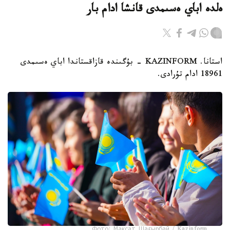
ەلدە اباي ەسىمدى قانشا ادام بار
استانا. KAZINFORM - بۇگىندە قازاقستاندا اباي ەسىمدى
18961 ادام تۇرادى.