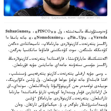
Фото: Қаржылық мониторинг агенттігі
ۆەدومستۆونىڭ مالىمەتىنشە، ول «SultanGames» ،«PINCO»
،«Nomadcasino»، «Pin-Up» ،«Vavada» جانە باسقا دا
زاڭسىز ينتەرنەت-كازينولاردى جارنامالاپ، ناسيحاتتادى دەگەن
كۇدىككە ىلىنگەن. سوت كۇدىكتىنى قاماۋعا سانكتسيا بەرگەن.
اگەنتتىكتىڭ حابارلاۋىنشا، قازاقستاندا ينتەرنەت-كازينولاردىڭ
زاڭسىز جۇمىس ىستەۋىنە جاعداي جاسايتىن جۇيە قۇرىلعان.
- وسى جۇيە ارقىلى ينتەرنەت-كازينو ينتەرفەيسى ۇسىنىلىپ،
اقشا قابىلداۋ جانە تولەۋ جولعا قويىلعان. ول ۇشىن ەكۆايرينگ،
موبيلدى تولەمدەر مەن كريپتوۆاليۋتا پايدالانىلعان. سونداي-اق
ەل ازاماتتارىن قۇمار ويىندارعا كوپتەپ تارتۋ ماقساتىندا جارناما
تاراتىلعان. ينتەرنەت-كازينولاردى جارنامالاۋ ءۇشىن
ۇيىمداستىرۋشىلار بلوگەر م. ۋ. حيكماتوۆتى تارتقان. وعان