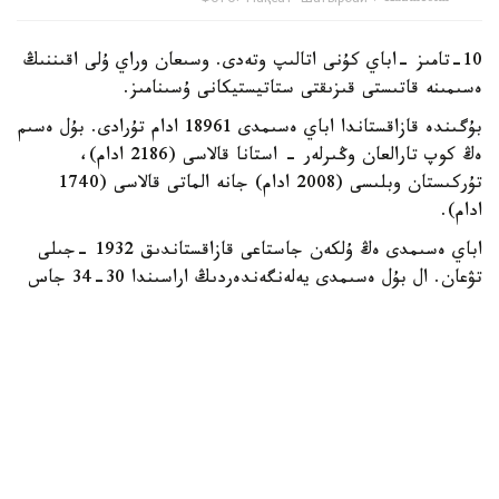
Фото: Мақсат Шағырбай / Kazinform
10-تامىز -اباي كۇنى اتالىپ وتەدى. وسىعان وراي ۇلى اقىننىڭ
ەسىمىنە قاتىستى قىزىقتى ستاتيستيكانى ۇسىنامىز.
بۇگىندە قازاقستاندا اباي ەسىمدى 18961 ادام تۇرادى. بۇل ەسىم
ەڭ كوپ تارالعان وڭىرلەر - استانا قالاسى (2186 ادام)،
تۇركىستان وبلىسى (2008 ادام) جانە الماتى قالاسى (1740
ادام).
اباي ەسىمدى ەڭ ۇلكەن جاستاعى قازاقستاندىق 1932 -جىلى
تۋعان. ال بۇل ەسىمدى يەلەنگەندەردىڭ اراسىندا 30-34 جاس
ارالىعىنداعى ازاماتتار سانى باسىم - 3267 ادام.
اباي ەسىمى جاڭا تۋعان سابيلەرگە دە ءجيى قويىلادى. بيىلعى
جىلدىڭ العاشقى جارتىسىندا 91 بالاعا وسى ەسىم بەرىلگەن.
قازاقستاندا اباي ەسىمدى 9 ايەل تىركەلگەن. سونىمەن قاتار
يبراھيم، يبراگيم جانە يبراحيم ەسىمدەرىن يەلەنگەن 37844 ادام
بار.