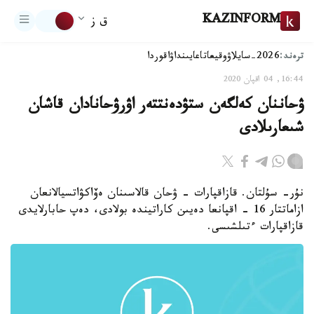
KAZINFORM
ق ز
ترەند:
2026-سايلاۋ
وقيعا
تاعايىنداۋ
اقوردا
16:44, 04 اقپان 2020
ۋحاننان كەلگەن ستۋدەنتتەر اۋرۋحانادان قاشان
شىعارىلادى
نۇر- سۇلتان. قازاقپارات - ۋحان قالاسىنان ەۆاكۋاتسيالانعان
ازاماتتار 16 - اقپانعا دەيىن كاراتيندە بولادى، دەپ حابارلايدى
قازاقپارات ءتىلشىسى.