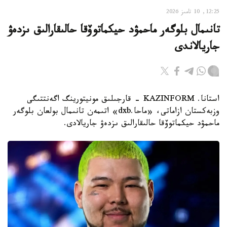
12:25, 10 تامىز 2026
تانىمال بلوگەر ماحمۋد حيكماتوۆقا حالىقارالىق ىزدەۋ
جاريالاندى
استانا. KAZINFORM - قارجىلىق مونيتورينگ اگەنتتىگى
وزبەكستان ازاماتى، «ماحا.dxb» اتىمەن تانىمال بولعان بلوگەر
ماحمۋد حيكماتوۆقا حالىقارالىق ىزدەۋ جاريالادى.