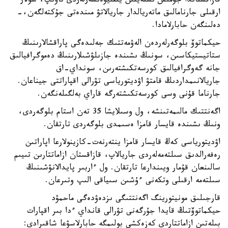
قازاقستاندا جۇمىس ىستەيتىن ينفليۋەنسەرلەردى تاۋىپ، سولار
ارقىلى جارنامالىق ماتەريالدار جاريالاتۋ مىندەتى جۇكتەلگەن،-
دەلىنگەن حابارلامادا.
حيكماتوۆ بلوگەرلەردەن الەۋمەتتىك جەلىدەگى پاراقشالارىنىڭ
ستاتيستيكاسىن، سونىڭ ىشىندە جازىلۋشىلارىنىڭ دەموگرافيالىق
جانە گەوگرافيالىق كورسەتكىشتەرىن، سونداي-اق
جاريالانىمداردىڭ قامتۋ اۋديتورياسى تۋرالى اقپاراتتى جيناعان.
جارناما قۇنى وسى كورسەتكىشتەرگە قاراي بەلگىلەنگەن.
اگەنتتىك مالىمەتىنشە، ول وسىلايشا 35 تەن استام بلوگەردى،
ونىڭ ىشىندە قايسار قامزا ەسىمدى بلوگەردى تارتقان.
اۋديتورياسى كەڭ قايسار قامزا ينتەرنەت-كازينولارعا اپاراتىن
رەفەرالدىق سىلتەمەلەردى جاريالاپ، قازاقستان ازاماتتارىن تىيىم
سالىنعان قۇمار ويىندارعا تارتقان. ول ءاربىر پايدالانۋشىنىڭ
سىلتەمە ارقىلى وتكەنى ءۇشىن سىياقى الىپ وتىرعان.
قارجىلىق مونيتورينگ اگەنتتىگى ىزدەۋدەگى ماحمۋد
حيكماتوۆتىڭ قايدا جۇرگەنى تۋرالى قانداي ءدا بىر اقپارات
بىلەتىن ازاماتتاردى كەزەكشى بولىمگە حابارلاسۋعا شاقىرادى: