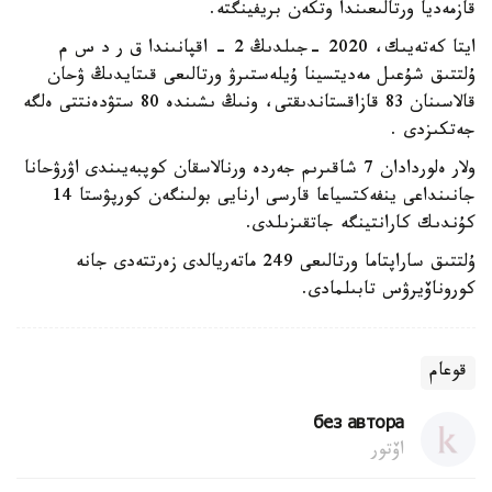
قازمەديا ورتالىعىندا وتكەن بريفينگتە.
ايتا كەتەيىك، 2020 -جىلدىڭ 2 - اقپانىندا ق ر د س م
ۇلتتىق شۇعىل مەديتسينا ۇيلەستىرۋ ورتالىعى قىتايدىڭ ۋحان
قالاسىنان 83 قازاقستاندىقتى، ونىڭ ىشىندە 80 ستۋدەنتتى ەلگە
جەتكىزدى .
ولار ەلوردادان 7 شاقىرىم جەردە ورنالاسقان كوپبەيىندى اۋرۋحانا
جانىنداعى ينفەكتسياعا قارسى ارنايى بولىنگەن كورپۋستا 14
كۇندىك كارانتينگە جاتقىزىلدى.
ۇلتتىق ساراپتاما ورتالىعى 249 ماتەريالدى زەرتتەدى جانە
كوروناۆيرۋس تابىلمادى.
قوعام
без автора
اۆتور