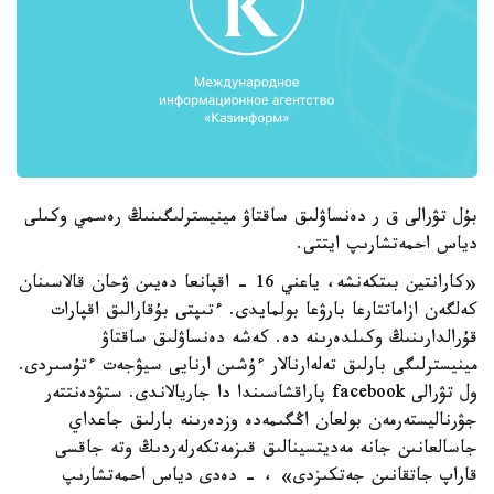
بۇل تۋرالى ق ر دەنساۋلىق ساقتاۋ مينيسترلىگىنىڭ رەسمي وكىلى
دياس احمەتشارىپ ايتتى.
«كارانتين بىتكەنشە، ياعني 16 - اقپانعا دەيىن ۋحان قالاسىنان
كەلگەن ازاماتتارعا بارۋعا بولمايدى. ءتىپتى بۇقارالىق اقپارات
قۇرالدارىنىڭ وكىلدەرىنە دە. كەشە دەنساۋلىق ساقتاۋ
مينيسترلىگى بارلىق تەلەارنالار ءۇشىن ارنايى سيۋجەت ءتۇسىردى.
ول تۋرالى facebook پاراقشاسىندا دا جاريالاندى. ستۋدەنتتەر
جۋرناليستەرمەن بولعان اڭگىمەدە وزدەرىنە بارلىق جاعداي
جاسالعانىن جانە مەديتسينالىق قىزمەتكەرلەردىڭ وتە جاقسى
قاراپ جاتقانىن جەتكىزدى» ، - دەدى دياس احمەتشارىپ