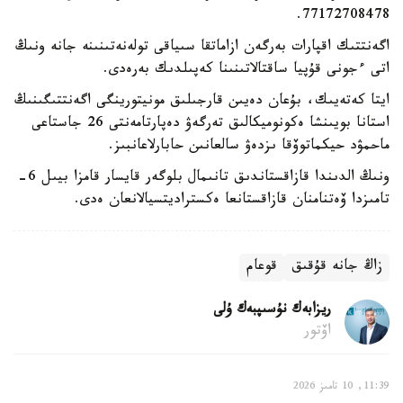
77172708478.
اگەنتتىك اقپارات بەرگەن ازاماتقا سىياقى تولەنەتىنىنە جانە ونىڭ
اتى ءجونى قۇپيا ساقتالاتىنىنا كەپىلدىك بەرەدى.
ايتا كەتەيىك، بۇعان دەيىن قارجىلىق مونيتورينگى اگەنتتىگىنىڭ
استانا بويىنشا ەكونوميكالىق تەرگەۋ دەپارتامەنتى 26 جاستاعى
ماحمۋد حيكماتوۆقا ىزدەۋ سالعانىن حابارلاعانبىز.
ونىڭ الدىندا قازاقستاندىق تانىمال بلوگەر قايسار قامزا بيىل 6-
تامىزدا ۆەتنامنان قازاقستانعا ەكستراديتسيالانعان ەدى.
زاڭ جانە قۇقىق
قوعام
ريزابەك نۇسىپبەك ۇلى
اۆتور
11:39, 10 تامىز 2026