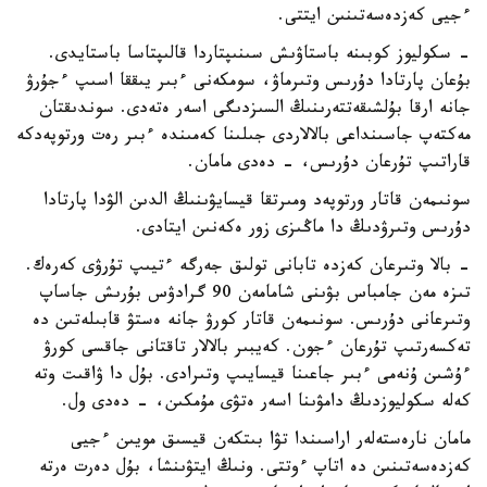
ءجيى كەزدەسەتىنىن ايتتى.
- سكوليوز كوبىنە باستاۋىش سىنىپتاردا قالىپتاسا باستايدى.
بۇعان پارتادا دۇرىس وتىرماۋ، سومكەنى ءبىر يىققا اسىپ ءجۇرۋ
جانە ارقا بۇلشىقەتتەرىنىڭ السىزدىگى اسەر ەتەدى. سوندىقتان
مەكتەپ جاسىنداعى بالالاردى جىلىنا كەمىندە ءبىر رەت ورتوپەدكە
قاراتىپ تۇرعان دۇرىس، - دەدى مامان.
سونىمەن قاتار ورتوپەد ومىرتقا قيسايۋىنىڭ الدىن الۋدا پارتادا
دۇرىس وتىرۋدىڭ دا ماڭىزى زور ەكەنىن ايتادى.
- بالا وتىرعان كەزدە تابانى تولىق جەرگە ءتيىپ تۇرۋى كەرەك.
تىزە مەن جامباس بۋىنى شامامەن 90 گرادۋس بۇرىش جاساپ
وتىرعانى دۇرىس. سونىمەن قاتار كورۋ جانە ەستۋ قابىلەتىن دە
تەكسەرتىپ تۇرعان ءجون. كەيبىر بالالار تاقتانى جاقسى كورۋ
ءۇشىن ۇنەمى ءبىر جاعىنا قيسايىپ وتىرادى. بۇل دا ۋاقىت وتە
كەلە سكوليوزدىڭ دامۋىنا اسەر ەتۋى مۇمكىن، - دەدى ول.
مامان نارەستەلەر اراسىندا تۋا بىتكەن قيسىق مويىن ءجيى
كەزدەسەتىنىن دە اتاپ ءوتتى. ونىڭ ايتۋىنشا، بۇل دەرت ەرتە