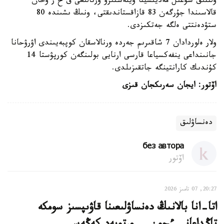
ۇلتتىق شۇعىل مەديتسينا ۇيلەستىرۋ ورتالىعى ق ح ر ۋحان
قالاسىندا جۇرگەن 83 قازاقستاندىقتى، ونىڭ ىشىندە 80
ستۋدەنتتى ەلگە جەتكىزدى.
ولار ەلوردادان 7 شاقىرىم جەردە ورنالاسقان كوپبەيىندى اۋرۋحانا
جانىنداعى ينفەكسياعا قارسى ارنايى بولىنگەن كورپۋستا 14
كۇندىك كارانتينگە جاتقىزىلدى.
اۆتور: ايجان سەرىكجان قىزى
دەنساۋلىق
без автора
اۆتور
20:27, 07 تامىز 2026
اتا-انا بالانىڭ دەنساۋلىعىنا قاۋىپسىز سومكە