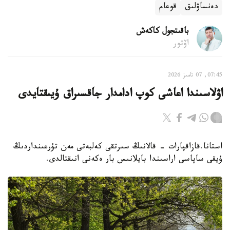
دەنساۋلىق
قوعام
باقىتجول كاكەش
اۆتور
07:45, 07 تامىز 2026
اۋلاسىندا اعاشى كوپ ادامدار جاقسىراق ۇيىقتايدى
استانا.قازاقپارات - قالانىڭ سىرتقى كەلبەتى مەن تۇرعىنداردىڭ
ۇيقى ساپاسى اراسىندا بايلانىس بار ەكەنى انىقتالدى.