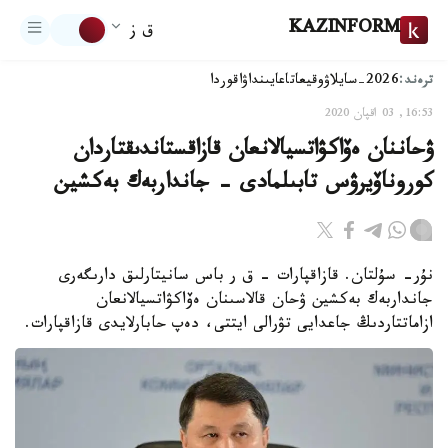
KAZINFORM
ق ز
ترەند:
2026-سايلاۋ
وقيعا
تاعايىنداۋ
اقوردا
16:53, 03 اقپان 2020
ۋحاننان ەۆاكۋاتسيالانعان قازاقستاندىقتاردان
كوروناۆيرۋس تابىلمادى - جانداربەك بەكشين
نۇر- سۇلتان. قازاقپارات – ق ر باس سانيتارلىق دارىگەرى
جانداربەك بەكشين ۋحان قالاسىنان ەۆاكۋاتسيالانعان
ازاماتتاردىڭ جاعدايى تۋرالى ايتتى، دەپ حابارلايدى قازاقپارات.