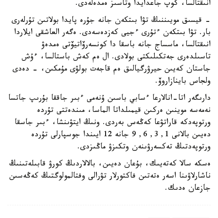
انىقتالسا، كوپ جاعدايدا وتاسىز ەمدەلەدى.
- قيسىق مويىننىڭ تۋا بىتكەن جانە جۇرە پايدا بولاتىن تۇرلەرى
بار. تۋا بىتكەن ءتۇرى ءجيى كەزدەسەدى. ەگەر العاشقى ايلاردا
انىقتالسا، ماسساج جانە باسقا دا كونسەرۆاتيۆتى ەمدەۋ
تاسىلدەرى جەتكىلىكتى بولادى. ال ەم كەش باستالسا، ءۇش
جاستان كەيىن حيرۋرگيالىق ەم قاجەت بولۋى مۇمكىن، - دەدى
ولجاس باينازاروۆ.
دارىگەر اتا-انالارعا ءسابي باسىن ۇنەمى ءبىر جاققا بۇرىپ جاتسا
نەمەسە موينىن ەركىن قيمىلداتا الماسا، مىندەتتى تۇردە
ورتوپەدكە قاراتۋعا كەڭەس بەردى. ونىڭ ايتۋىنشا، ءبىر جاسقا
دەيىن بالانى 1, 3, 6, 9 جانە 12 ايىندا جوسپارلى تۇردە
ورتوپەدتىڭ تەكسەرۋىنەن وتكىزۋ ماڭىزدى.
ەسكە سالا كەتەيىك، بۇعان دەيىن، بالالاردىڭ كورۋ قابىلەتىنىڭ
ناشارلاۋىنا اسەر ەتەتىن فاكتورلار تۋرالى وفتالمولوگتىڭ كەڭەسىن
جازعان ەدىك.