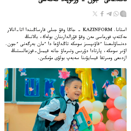
تاڭداعانى ءجون - ورتوپەد كەڭەسى
استانا. KAZINFORM - جاڭا وقۋ جىلى قارساڭىندا اتا-انالار
مەكتەپ فورماسى مەن وقۋ قۇرالدارىنان بولەك، بالانىڭ
دەنساۋلىعىنا ءقاۋىپسىز سومكە تاڭداۋعا دا ءمان بەرگەنى ءجون.
اۋىر سومكە، پارتادا دۇرىس وتىرماۋ جانە قيمىل-قوزعالىستىڭ
ازدىعى ومىرتقا قيسايۋىنا سەبەپ بولۋى مۇمكىن.