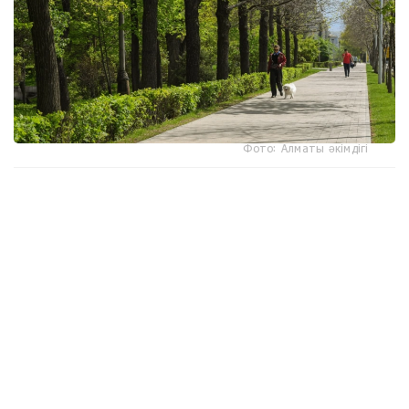
Фото: Алматы әкімдігі
جاپونياداعى مەتروپوليتەن ۋنيۆەرسيتەتىنىڭ عالىمدارى
جۇرگىزگەن زەرتتەۋ ناتيجەسىندە اعاشى كوپ ءارى قاۋىپسىز دەپ
قابىلداناتىن اۋدانداردا تۇراتىن ادامداردىڭ ۇزاعىراق ۇيىقتايتىنى
بەلگىلى بولدى، دەپ حابارلايدى turkystan.kz
sciencedirect.com عا سىلتەمە جاساپ.
زەرتتەۋ بارىسىندا ماماندار Google Street View سەرۆيسىندەگى
200 مىڭنان استام پانورامالىق سۋرەتتى جاساندى ينتەللەكت
كومەگىمەن تالداعان. كومپيۋتەرلىك كورۋ تەحنولوگياسى ءار
كوشەدەگى اعاشتار، عيماراتتار، جولدار، تروتۋارلار، كولىكتەر،