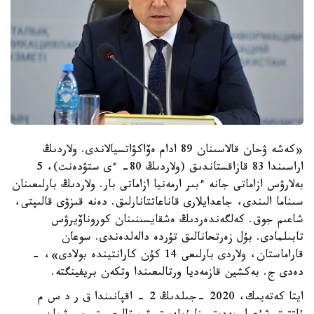
«كەشە ۋحان قالاسىنان 89 ادام ەۆاكۋاتسيالاندى. ولاردىڭ
اراسىندا 83 قازاقستاندىق (ولاردىڭ 80- ءى ستۋدەنت)، 5
بەلارۋس ازاماتى جانە ءبىر ارمەنيا ازاماتى بار. ولاردىڭ بارلىعىنان
سىناما الىندى، جاعدايلارى قاناعاتتانارلىق. دەنە قىزۋى قالىپتى،
شاعىم جوق. كەلگەندەردىڭ ەشقايسىنىنان كوروناۆيرۋس
تابىلمادى. بۇل زەرتحانالىق تۇردە دالەلدەندى. سوعان
قاراماستان، ولاردى بارلىعى 14 كۇن كارانتيندە بولادى»، -
دەدى ج. بەكشين قازمەديا ورتالىعىندا وتكەن بريفينگتە.
ايتا كەتەيىك، 2020 -جىلدىڭ 2 - اقپانىندا ق ر د س م