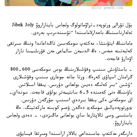
Фото: pexels.com
بۇل تۋرالى ورتوپەد-تراۆماتولوگ ولجاس باينازاروۆ Jibek Joly
تەلەارناسىنىڭ باعدارلاماسىندا ءتۇسىندىرىپ بەردى.
ماماننىڭ ايتۋىنشا، مەكتەپ سومكەسىن تاڭداعاندا ونىڭ سىرتقى
كەلبەتىنە ەمەس، ەڭ الدىمەن سالماعى مەن قۇرىلىمىنا نازار
اۋدارۋ قاجەت.
- باستاۋىش سىنىپ وقۋشىلارىنىڭ بوس سومكەسى 600-800
گرامنان اسپاۋى كەرەك. ورتا جانە جوعارى سىنىپ وقۋشىلارى
ءۇشىن ءبىر كەلىگە دەيىن بولعانى دۇرىس. يىققا اسىلاتىن
باۋىنىڭ ەنى كەمىندە 5-6 سانتيمەتر بولۋى قاجەت. سونداي-
اق سومكەنى ەكى يىققا بىردەي اسىنىپ جۇرگەن دۇرىس.
«ورتوپەديالىق سومكە» دەگەن ۇعىم كوبىنە ماركەتينگ. ەڭ
باستىسى وسى تالاپتارعا ساي بولعانى ماڭىزدى، - دەدى ولجاس
باينازاروۆ.
دارىگەر مەكتەپ جاسىنداعى بالالار اراسىندا ومىرتقا قيسايۋى