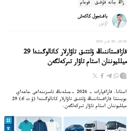
زاڭ جانە قۇقىق
قوعام
باقىتجول كاكەش
اۆتور
20:56, 06 تامىز 2026
قازاقستاننىڭ ۇلتتىق تاۋارلار كاتالوگىندا 29
ميلليوننان استام تاۋار تىركەلگەن
استانا. قازاقپارات - 2026 -جىلدىڭ تامىزىنداعى جاعداي
بويىنشا قازاقستاننىڭ ۇلتتىق تاۋارلار كاتالوگىندا (ۇ ت ك) 29
ميلليوننان استام تاۋار تىركەلگەن.