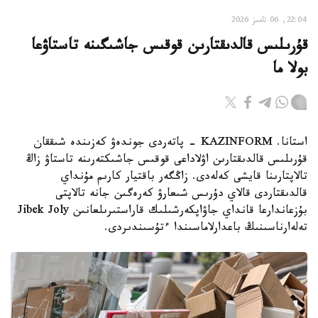
22:04, 06 تامىز 2026
قۇرىلىس قالدىقتارىن قوقىس جاشىگىنە تاستاۋعا
بولا ما
استانا. KAZINFORM - پاتەردى جوندەۋ كەزىندە شىققان
قۇرىلىس قالدىقتارىن اۋلاداعى قوقىس جاشىكتەرىنە تاستاۋ زاڭ
تالاپتارىنا قايشى كەلەدى. زاڭگەر باقتيار كارىم مۇنداي
قالدىقتاردى قالاي دۇرىس شىعارۋ كەرەگىن جانە تالاپتى
بۇزعاندارعا قانداي جاۋاپكەرشىلىك قاراستىرىلعانىن Jibek Joly
تەلەارناسىنىڭ باعدارلاماسىندا ءتۇسىندىردى.