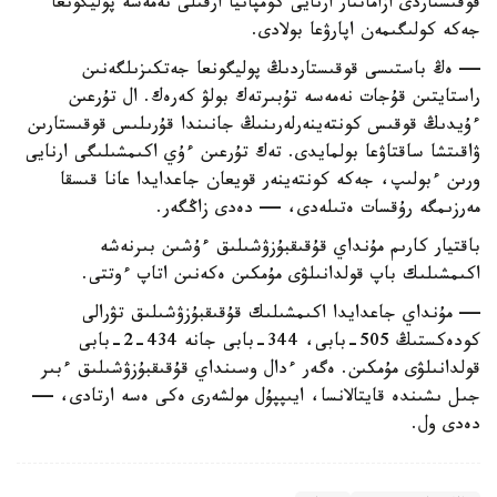
قوقىستاردى ازاماتتار ارنايى كومپانيا ارقىلى نەمەسە پوليگونعا
جەكە كولىگىمەن اپارۋعا بولادى.
— ەڭ باستىسى قوقىستاردىڭ پوليگونعا جەتكىزىلگەنىن
راستايتىن قۇجات نەمەسە تۇبىرتەك بولۋ كەرەك. ال تۇرعىن
ءۇيدىڭ قوقىس كونتەينەرلەرىنىڭ جانىندا قۇرىلىس قوقىستارىن
ۋاقىتشا ساقتاۋعا بولمايدى. تەك تۇرعىن ءۇي اكىمشىلىگى ارنايى
ورىن ءبولىپ، جەكە كونتەينەر قويعان جاعدايدا عانا قىسقا
مەرزىمگە رۇقسات ەتىلەدى، — دەدى زاڭگەر.
باقتيار كارىم مۇنداي قۇقىقبۇزۋشىلىق ءۇشىن بىرنەشە
اكىمشىلىك باپ قولدانىلۋى مۇمكىن ەكەنىن اتاپ ءوتتى.
— مۇنداي جاعدايدا اكىمشىلىك قۇقىقبۇزۋشىلىق تۋرالى
كودەكستىڭ 505-بابى، 344-بابى جانە 434-2-بابى
قولدانىلۋى مۇمكىن. ەگەر ءدال وسىنداي قۇقىقبۇزۋشىلىق ءبىر
جىل ىشىندە قايتالانسا، ايىپپۇل مولشەرى ەكى ەسە ارتادى، —
دەدى ول.