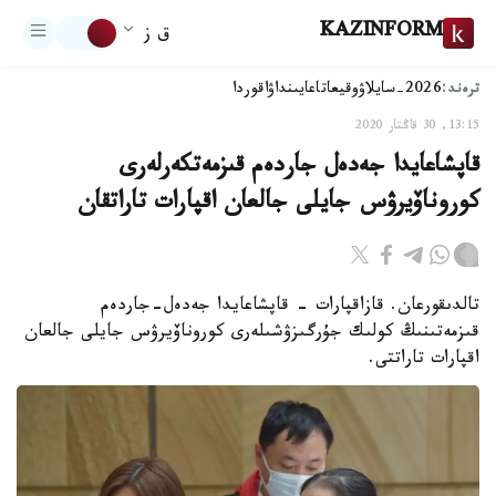
KAZINFORM
ق ز
ترەند:
2026-سايلاۋ
وقيعا
تاعايىنداۋ
اقوردا
13:15, 30 قاڭتار 2020
قاپشاعايدا جەدەل جاردەم قىزمەتكەرلەرى
كوروناۆيرۋس جايلى جالعان اقپارات تاراتقان
تالدىقورعان. قازاقپارات - قاپشاعايدا جەدەل-جاردەم
قىزمەتىنىڭ كولىك جۇرگىزۋشىلەرى كوروناۆيرۋس جايلى جالعان
اقپارات تاراتتى.