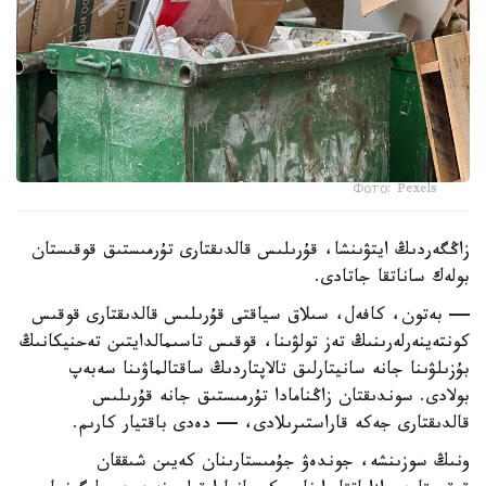
Фото: Pexels
زاڭگەردىڭ ايتۋىنشا، قۇرىلىس قالدىقتارى تۇرمىستىق قوقىستان
بولەك ساناتقا جاتادى.
— بەتون، كافەل، سىلاق سياقتى قۇرىلىس قالدىقتارى قوقىس
كونتەينەرلەرىنىڭ تەز تولۋىنا، قوقىس تاسىمالدايتىن تەحنيكانىڭ
بۇزىلۋىنا جانە سانيتارلىق تالاپتاردىڭ ساقتالماۋىنا سەبەپ
بولادى. سوندىقتان زاڭنامادا تۇرمىستىق جانە قۇرىلىس
قالدىقتارى جەكە قاراستىرىلادى، — دەدى باقتيار كارىم.
ونىڭ سوزىنشە، جوندەۋ جۇمىستارىنان كەيىن شىققان