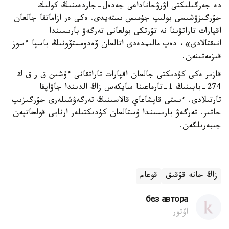
دە جەرگىلىكتى اۋرۋحاناداعى جەدەل-جاردەمنىڭ كولىك
جۇرگىزۋشىسى بولىپ جۇمىس ىستەيدى. ەكى ەر ازاماتقا جالعان
اقپارات تاراتۋىنا نە تۇرتكى بولعانى تەرگەۋ بارىسىندا
انىقتالادى»، دەپ مالىمدەدى اتالعان ۆەدومستۆونىڭ باسپا ءسوز
قىزمەتىنەن.
قازىر ەكى كۇدىكتى جالعان اقپارات تاراتقانى ءۇشىن ق ر ق ك
274-بابىنىڭ 1-تارماعىنا سايكەس زاڭ الدىندا جاۋاپقا
تارتىلادى. ءىستى قاپشاعاي قالاسىنىڭ تەرگەۋشىلەرى جۇرگىزىپ
جاتىر. تەرگەۋ بارىسىندا ۇستالعان كۇدىكتىلەر ارنايى قولحاتپەن
جىبەرىلگەن.
زاڭ جانە قۇقىق
قوعام
без автора
اۆتور