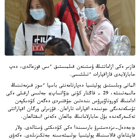
قازىر ەكى ازاماتتىڭ ۇستىنەن قىلمىستىق ءىس قوزعالدى، دەپ
حابارلايدى قازاقپارات ءتىلشىسى.
الماتى وبلىستىق پوليتسيا دەپارتامەنتى باسپا ءسوز قىزمەتىنىڭ
مالىمەتىنشە، 29 - قاڭتار كۇنى «ۆاتساپ» جەلىسى ارقىلى ەكى
ادامنىڭ كوروناۆيرۋس ىندەتىن جۇقتىردى دەگەن كۇدىكپەن
تۇسكەندىگى جونىندە اقپارات تاراعان. قۇزىرلى ورگان اقپاراتتى
تەكسەرگەندە بۇل حابارلامانىڭ جالعان ەكەنى انىقتالعان.
«جەدەل-ىزدەستىرۋ بارىسىندا ەكى كۇدىكتى ۇستالدى. ولار
قاپشاعاي قالاسىنىڭ پوليتسيا بولىمشەسىنە جەتكىزىلدى. ەكەۋى