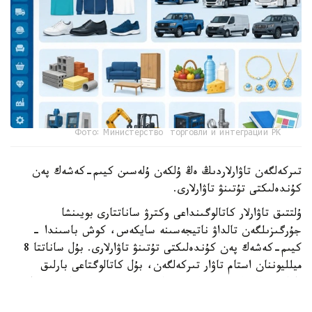
Фото: Министерство торговли и интеграции РК
تىركەلگەن تاۋارلاردىڭ ەڭ ۇلكەن ۇلەسىن كيىم-كەشەك پەن
كۇندەلىكتى تۇتىنۋ تاۋارلارى.
ۇلتتىق تاۋارلار كاتالوگىنداعى وكترۋ ساناتتارى بويىنشا
جۇرگىزىلگەن تالداۋ ناتيجەسىنە سايكەس، كوش باسىندا -
كيىم-كەشەك پەن كۇندەلىكتى تۇتىنۋ تاۋارلارى. بۇل ساناتتا 8
ميلليوننان استام تاۋار تىركەلگەن، بۇل كاتالوگتاعى بارلىق
تاۋارلاردىڭ ەلەۋلى بولىگىن قۇرايدى. ەكىنشى ورىندا - كولىك
قۇرالدارى مەن كولىك جابدىقتارى. بۇل ساناتتا 2 ميلليوننان