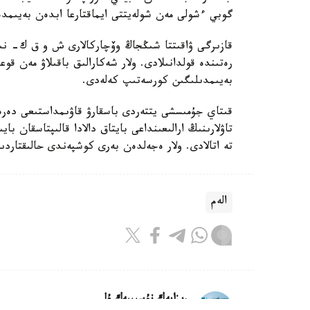
گوبي ءشولى مەن شولەيتتى ايماقتارعا ابدەن بەيىمدە
قازىرگى ۋاقىتتا شىڭجاڭ وۆچاركالارى ش و ق ك- نىڭ 
رەتىندە قولدانىلادى. ولار شەكارالىق باقىلاۋ مەن قوع
بەيىمدىلىگىن كورسەتىپ كەلەدى.
قىتاي جۇمىسشى يتتەردى باسقارۋ قاۋىمداستىعى دە
تاۋلارىنىڭ ارالىعىنداعى بايتاق دالادا قالىپتاسقان 
تە اتالادى. ولار ەجەلدەن بەرى كوشپەندى حالىقتار
الەم
ريزابەك نۇسىپبەك ۇلى