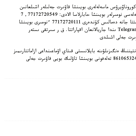
روناۆيرۋس ماسەلەلەرى بويىنشا قاۋىرت جەلىلەر اشىلعانىن
حابارلايمىز. جۇمىس ۋاقىتىندا قازاقستان ازاماتتارى كەلەسى نومىرلەر بويىنشا حابارلاسا الادى: 77172720549, 7
7172720198, 77172720493. جۇمىستان تىس ۋاقىتتا جانە دەمالىس كۇندەرى 77172720111 ءنومىرى بويىنشا
حابارلاسۋعا بولادى» ، - دەلىنگەن ۆەدومستۆونىڭ Telegram ىندا جاريالانعان اقپاراتتا. ق ر سىرتقى ىستەر
ۋىرت جەلى اشىلدى
يننىڭ ەنگىزىلۋىنە بايلانىستى قىتاي اۋماعىنداعى ازاماتتارىمىز
ءۇشىن قازاقستاننىڭ بەيجىڭدەگى ەلشىلىگىندە 861065324189 تەلەفونى بويىنشا تاۋلىك بويى قاۋىرت جەلى