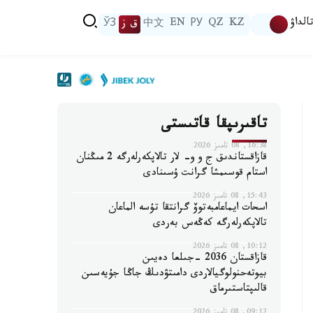
الداۋ
KZ
QZ
РУ
EN
中文
ق ز
ЎЗ
تاقىرىپقا قاتىستى
16:38, 08 تامىز 2026
قازاقستاندىق ج و و- لار تالاپكەرلەرگە 2 مىڭنان
استام قوسىمشا گرانت ۇسىنادى
15:43, 08 تامىز 2026
اسحات ايماعامبەتوۆ گرانتقا تۇسە الماعان
تالاپكەرلەرگە كەڭەس بەردى
10:12, 08 تامىز 2026
قازاقستان 2036 -جىلعا دەيىن
بيوتەحنولوگيالاردى دامىتۋدىڭ جاڭا جۇيەسىن
قالىپتاستىرماق