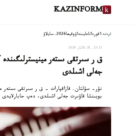
KAZINFORM
ترەند:
اقوردا
تاعايىنداۋ
وقيعا
2026-سايلاۋ
15:13, 28 قاڭتار 2020
ق ر سىرتقى ىستەر مينيسترلىگىندە ك
جەلى اشىلدى
نۇر- سۇلتان. قازاقپارات – ق ر سىرتقى ىستەر مي
بويىنشا قاۋىرت جەلى اشىلدى، دەپ حابارلايدى ق