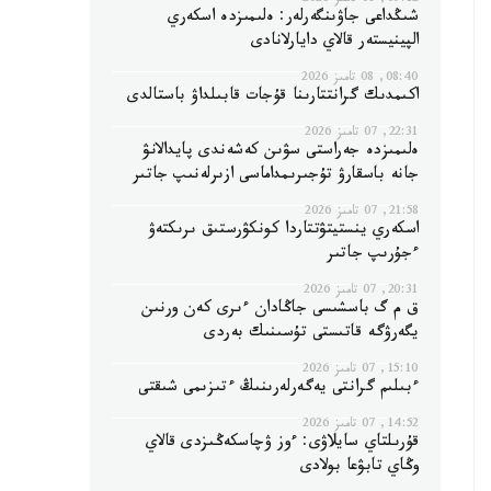
09:12, 08 تامىز 2026
شىڭداعى جاۋىنگەرلەر: ەلىمىزدە اسكەري
الپينيستەر قالاي دايارلانادى
08:40, 08 تامىز 2026
اكىمدىك گرانتتارىنا قۇجات قابىلداۋ باستالدى
22:31, 07 تامىز 2026
ەلىمىزدە جەراستى سۋىن كەشەندى پايدالانۋ
جانە باسقارۋ تۇجىرىمداماسى ازىرلەنىپ جاتىر
21:58, 07 تامىز 2026
اسكەري ينستيتۋتتاردا كونكۋرستىق ىرىكتەۋ
ءجۇرىپ جاتىر
20:31, 07 تامىز 2026
ق م گ باسشىسى جاڭادان ءىرى كەن ورنىن
يگەرۋگە قاتىستى تۇسىنىك بەردى
15:10, 07 تامىز 2026
ءبىلىم گرانتى يەگەرلەرىنىڭ ءتىزىمى شىقتى
14:52, 07 تامىز 2026
قۇرىلتاي سايلاۋى: ءوز ۋچاسكەڭىزدى قالاي
وڭاي تابۋعا بولادى