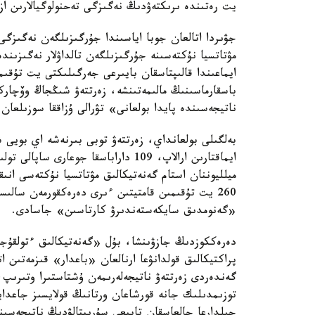
يت رەتىندە ىرىكتەۋدىڭ نەگىزگى تەحنولوگيالارىن از
جۋىردا اتالعان جوبا اياسىندا جۇرگىزىلگەن نەگىزگى
مۋتاتسيا نۇكتەسىنە جۇرگىزىلگەن تالداۋلار نەگىزىن
ايماعىندا قالىپتاسقان بايىرعى جەرگىلىكتى يت تۇق
باسقارماسىنىڭ مالىمەتىنشە، زەرتتەۋ شىڭجاڭ وۆچار
ناتيجەسىندە پايدا بولعانى» تۋرالى ۇزاققا سوزىلعان 
بەلگىلى بولعانداي، زەرتتەۋ توبى بىرنەشە اي بويى
ميلليوننان استام گەنەتيكالىق مۋتاتسيا نۇكتەسى انى
260 يت تۇقىمىن قامتيتىن ءىرى دەرەكقورمەن سا
«گەنومدىق سايكەستەندىرۋ كارتاسىن» جاسادى.
دەرەككوزدىڭ جازۋىنشا، بۇل «گەنەتيكالىق ءتولقۇج
پراكتيكالىق قولدانۋعا ارنالعان «باعدار» قىزمەتىن 
گەندەردى زەرتتەۋ ناتيجەلەرىمەن ۇشتاستىرا وتىرىپ
توزىمدىلىك جانە قورشاعان ورتانىڭ قولايسىز جاعدايل
جىلدارعا جالعاسقان تابيعي سۇرىپتالۋدىڭ ناتيجەسى