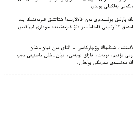
لگەنى بەلگىلى بولدى.
بارلىق بولىمدەرى مەن قالالارىندا شتاتتىق قىزمەتتىك يت
امدىق ءتارتىپتى قامتاماسىز ەتۋ قىزمەتىندە جوعارى ايماقتىق
رەگىنشە، شىڭجاڭ وۆچاركاسى - التاي مەن تيان-شان
بايىرعى تۇقىم، توبەت، قازاق توبەتى، تيان-شان ماستيفى دەپ
دىڭ سەنىمدى سەرىگى بولعان.