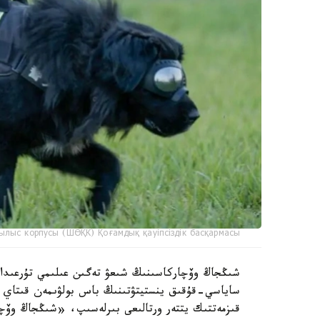
ылыс корпусы (ШӨҚК) Қоғамдық қауіпсіздік басқармасы
ساياسي-قۇقىق ينستيتۋتىنىڭ باس بولۋىمەن قىتاي عى
قىزمەتتىك يتتەر ورتالىعى بىرلەسىپ، «شىڭجاڭ وۆچا