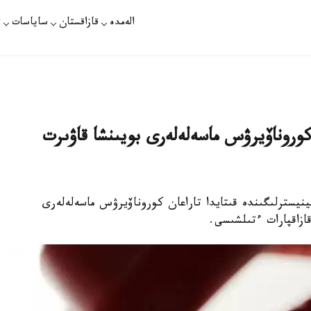
الەمدە
قازاقستان
ساياسات
ت
وروناۆيرۋس ماسەلەلەرى بويىنشا قاۋىرت
نيسترلىگىندە قىتايدا تاراعان كوروناۆيرۋس ماسەلەلەرى
ازاقپارات ءتىلشىسى.