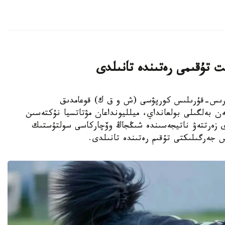
ت تۇقىمى رەتىندە تانىلدى
ىڭجاڭ ءوندىرىس-قۇرىلىس كورپۋسى (ش و ق ك) قوعامدىق
ەن بەلگىلى بولعانداي، ميلليونداعان مۋتاتسيا نۇكتەسىن
دى زەرتتەۋ ناتيجەسىندە شىڭجاڭ وۆچاركاسى سولتۇستىك
س جەرگىلىكتى تۇقىم رەتىندە تانىلدى.