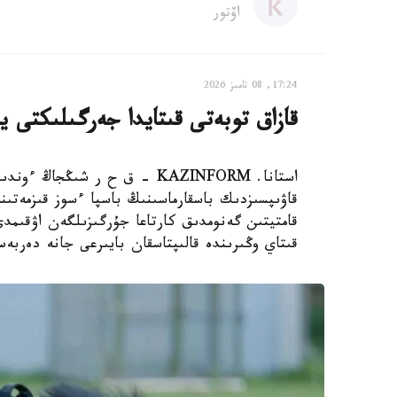
اۆتور
17:24, 08 تامىز 2026
قازاق توبەتى قىتايدا جەرگىلىكتى ي
استانا. KAZINFORM – ق ح ر ش
قاۋىپسىزدىك باسقارماسىنىڭ باسپا ءسوز قىزمەتىن
قامتيتىن گەنومدىق كارتاعا جۇرگىزىلگەن اۋقىم
قىتاي وڭىرىندە قالىپتاسقان بايىرعى جانە دەربە