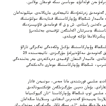
ىرلەۋ مەن قولدانۋ» جوباسىن ىسكە قوسقان بولاتىن.
 گەنومدىق زەرتتەۋدىڭ ناتيجەلەرى جاريالاندى. ميلليونداعان
دە عالىمدار شىڭجاڭ وۆچاركاسىنىڭ قىتايدىڭ سولتۇستىك
ىمى ەكەنىن راستادى. ش و ق ك قوعامدىق قاۋىپسىزدىك
كاسىنىڭ «سىرتتان اكەلىنگەن تۇقىمدى جەتىلدىرۋ
پىكىرتالاسقا نۇكتە قويىلدى.
 شىڭجاڭ وۆچاركاسىنىڭ بۇكىل ولكەدەگى نەگىزگى تارالۋ
ايماقتارىن ارالاپ، 109 داراباسقا جوعارى ساپالى تولىق گەنومدىق سەكۆەنيرلەۋ جۇرگىزدى. ناتيجەسىندە 25
قتالدى. عالىمدار الىنعان اۋقىمدى دەرەكتەردى جەر بەتىندەگى
لىستىرىپ، شىڭجاڭ وۆچاركاسىنىڭ جوعارى دالدىكتەگى
ات» عىلىمي قورىتىندى عانا ەمەس، سونىمەن قاتار
اتقارادى. بۇعان دەيىن جۇرگىزىلگەن فۋنكتسيونالدىق
، عىلىمي توپ شىڭجاڭ وۆچاركاسىنا ءتان گيپوكسياعا
ارىنا بەيىمدەلۋ گەندەرىن انىقتادى. وسىلايشا مىڭداعان
ندە ولاردىڭ سۋىق ءارى بيىك تاۋلى وڭىرلەرگە، سونداي-اق