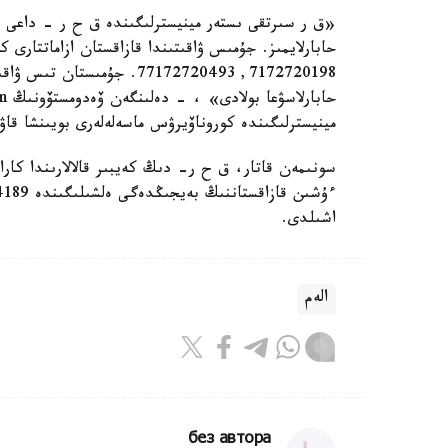
«ق ر سىرتقى ىستەر مينيسترلىگىندە ق ح ر - داعى كو
مينيسترلىگىندە كوروناۆيرۋس ماسەلەلەرى بويىنشا قا
سونىمەن قاتار، ق ح ر- دىڭ كەيبىر قالالارىندا كارانت
اشىلدى.
الەم
без автора