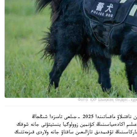
Фото: ҚХР Шыңжаң Өндіріс-құр
شىڭجاڭ وۆچاركاسىنىڭ شىعۋ تەگىن عىلىمي تۇرعىدان ناقتىلاۋ ماقساتىندا 2025 -جىلعى تامىزدا شىڭجاڭ
لىم اكادەمياسىنىڭ كۋنمين زوولوگيا ينستيتۋتى جانە شوقك
ركاسىنىڭ تۇقىمدىق تازالىعىن ساقتاۋ جانە ولاردى قىزمەتتىك