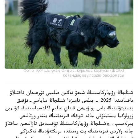
Фото: ҚХР Шыңжаң Өндіріс-құрылыс корпусы (ШӨҚК)
Қоғамдық қауіпсіздік басқармасы
شىڭجاڭ وۆچاركاسىنىڭ شىعۋ تەگىن عىلىمي تۇرعىدان ناقتىلاۋ
ماقساتىندا 2025 -جىلعى تامىزدا شىڭجاڭ ساياسي-قۇقىق
ينستيتۋتىنىڭ باس بولۋىمەن قىتاي عىلىم اكادەمياسىنىڭ كۋنمين
زوولوگيا ينستيتۋتى جانە شوقك قىزمەتتىك يتتەر ورتالىعى
بىرلەسىپ، «شىڭجاڭ وۆچاركاسىنىڭ تۇقىمدىق تازالىعىن ساقتاۋ
جانە ولاردى قىزمەتتىك يت رەتىندە ىرىكتەۋدىڭ نەگىزگى