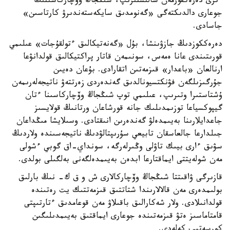
ءىرى دەرەكقورمەن سالىستىرىپ، شىڭجاڭ وۆچاركاسىنىڭ
جوعارى دالدىكتەگى «گەنومدىق سايكەستەندىرۋ كارتاسىن»
جاسادى.
دەرەككوزدىڭ جازۋىنشا، بۇل «گەنەتيكالىق ءتولقۇجات» عىلىمي
قورىتىندى عانا ەمەس، سونىمەن قاتار پراكتيكالىق قولدانۋعا
ارنالعان «باعدار» قىزمەتىن اتقارادى. بۇعان دەيىن
جۇرگىزىلگەن فۋنكتسيونالدىق گەندەردى زەرتتەۋ ناتيجەلەرىمەن
ۇشتاستىرا وتىرىپ، عىلىمي توپ شىڭجاڭ وۆچاركاسىنا ءتان
گيپوكسياعا توزىمدىلىك جانە قورشاعان ورتانىڭ قولايسىز
جاعدايلارىنا بەيىمدەلۋ گەندەرىن انىقتادى. وسىلايشا مىڭداعان
جىلدارعا جالعاسقان تابيعي سۇرىپتالۋدىڭ ناتيجەسىندە ولاردىڭ
سۋىق ءارى بيىك تاۋلى وڭىرلەرگە، سونداي-اق گوبي ءشولى
مەن شولەيتتى ايماقتارعا ابدەن بەيىمدەلگەنى بەلگىلى بولدى.
قازىرگى ۋاقىتتا شىڭجاڭ وۆچاركالارى ش و ق ك- نىڭ بارلىق
بولىمدەرى مەن قالالارىندا شتاتتىق قىزمەتتىك يت رەتىندە
قولدانىلادى. ولار شەكارالىق باقىلاۋ مەن قوعامدىق ءتارتىپتى
قامتاماسىز ەتۋ قىزمەتىندە جوعارى ايماقتىق بەيىمدىلىگىن
كورسەتىپ كەلەدى.