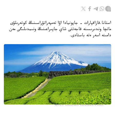
استانا.قازاقپارات - جاپونيادا اۋا تەمپەراتۋراسىنىڭ كوتەرىلۋى
ماتچا وندىرىسىنە قاجەتتى شاي جاپىراعىنىڭ ونىمدىلىگى مەن
دامىنە اسەر ەتە باستادى.
Фото: tawatchai prakobkit/Alamy