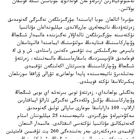
تەحنولوگيالارىن ازىرلەۋ مەن قولدانۋ» جوباسىن ىسكە قوسقان
بولاتىن.
جۋىردا اتالعان جوبا اياسىندا جۇرگىزىلگەن نەگىزگى گەنومدىق
زەرتتەۋدىڭ ناتيجەلەرى جاريالاندى. ميلليونداعان مۋتاتسيا
نۇكتەسىنە جۇرگىزىلگەن تالداۋلار نەگىزىندە عالىمدار شىڭجاڭ
وۆچاركاسىنىڭ قىتايدىڭ سولتۇستىك ايماعىندا قالىپتاسقان
بايىرعى جەرگىلىكتى يت تۇقىمى ەكەنىن راستادى. ش و ق ك
قوعامدىق قاۋىپسىزدىك باسقارماسىنىڭ مالىمەتىنشە، زەرتتەۋ
شىڭجاڭ وۆچاركاسىنىڭ «سىرتتان اكەلىنگەن تۇقىمدى
جەتىلدىرۋ ناتيجەسىندە پايدا بولعانى» تۋرالى ۇزاققا سوزىلعان
پىكىرتالاسقا نۇكتە قويىلدى.
بەلگىلى بولعانداي، زەرتتەۋ توبى بىرنەشە اي بويى شىڭجاڭ
وۆچاركاسىنىڭ بۇكىل ولكەدەگى نەگىزگى تارالۋ ايماقتارىن
ارالاپ، 109 داراباسقا جوعارى ساپالى تولىق گەنومدىق
سەكۆەنيرلەۋ جۇرگىزدى. ناتيجەسىندە 25 ميلليوننان استام
گەنەتيكالىق مۋتاتسيا نۇكتەسى انىقتالدى. عالىمدار الىنعان
اۋقىمدى دەرەكتەردى جەر بەتىندەگى 260 يت تۇقىمىن قامتيتىن