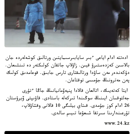
ادەتتە ادام اياعى ءبىر سايابىرسىمايتىن ورتالىق كوشەلەردە جان
بالاسىن كەزدەستىرۋ قيىن. زاۋلاپ جاتقان كولىكتەر دە تىنشىعان.
دۇكەندەر مەن ساۋدا ورتالىقتارى تارس جابىق. قوعامدىق كولىك
پەن مەترونىڭ جۇمىسى توقتاعان.
ايتا كەتەيىك، اتالعان قالادا پنيەۆمانيانىڭ جاڭا ءتۇرى
جەلتوقسان ايىنىڭ سوڭىندا تىركەلە باستادى. قاۋىپتى ۆيرۋستان
26 ادام كوز جۇمدى. قىتاي بيلىگى 10 قالانى وقشاۋلاپ،
تۇرعىندارىنا سىرتقا شىعۋعا تىيىم سالدى.
www.24.kz