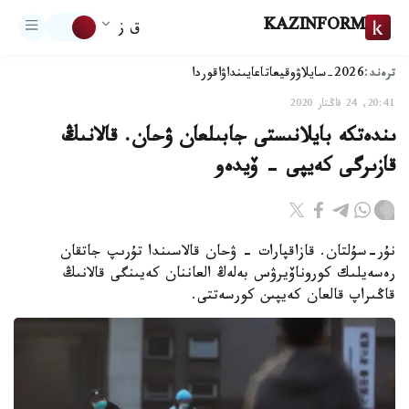
KAZINFORM
ق ز
ترەند:
2026-سايلاۋ
وقيعا
تاعايىنداۋ
اقوردا
20:41, 24 قاڭتار 2020
ىندەتكە بايلانىستى جابىلعان ۋحان. قالانىڭ
قازىرگى كەيپى - ۆيدەو
نۇر-سۇلتان. قازاقپارات - ۋحان قالاسىندا تۇرىپ جاتقان
رەسەيلىك كوروناۆيرۋس بەلەڭ العاننان كەيىنگى قالانىڭ
قاڭىراپ قالعان كەيپىن كورسەتتى.