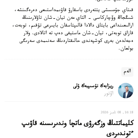
قىتاي جۇمىسشى يتتەردى باسقارۋ قاۋىمداستىعى دەرەگىنشە،
شىڭجاڭ وۆچاركاسى - التاي مەن تيان-شان تاۋلارىنىڭ
ارالىعىنداعى بايتاق دالادا قالىپتاسقان بايىرعى تۇقىم، توبەت،
قازاق توبەتى، تيان-شان ماستيفى دەپ تە اتالادى. ولار
ەجەلدەن بەرى كوشپەندى حالىقتاردىڭ سەنىمدى سەرىگى
بولعان.
الەم
ريزابەك نۇسىپبەك ۇلى
اۆتور
16:18, 08 تامىز 2026
كليماتتىڭ وزگەرۋى ماتچا وندىرىسىنە قاۋىپ
ءتوندىردى