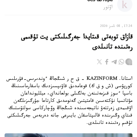
без автора
اۆتور
17:24, 08 تامىز 2026
قازاق توبەتى قىتايدا جەرگىلىكتى يت تۇقىمى
رەتىندە تانىلدى
استانا. KAZINFORM – ق ح ر شىڭجاڭ ءوندىرىس-قۇرىلىس
كورپۋسى (ش و ق ك) قوعامدىق قاۋىپسىزدىك باسقارماسىنىڭ
باسپا ءسوز قىزمەتىنەن بەلگىلى بولعانداي، ميلليونداعان
مۋتاتسيا نۇكتەسىن قامتيتىن گەنومدىق كارتاعا جۇرگىزىلگەن
اۋقىمدى زەرتتەۋ ناتيجەسىندە شىڭجاڭ وۆچاركاسى سولتۇستىك
قىتاي وڭىرىندە قالىپتاسقان بايىرعى جانە دەربەس جەرگىلىكتى
تۇقىم رەتىندە تانىلدى.