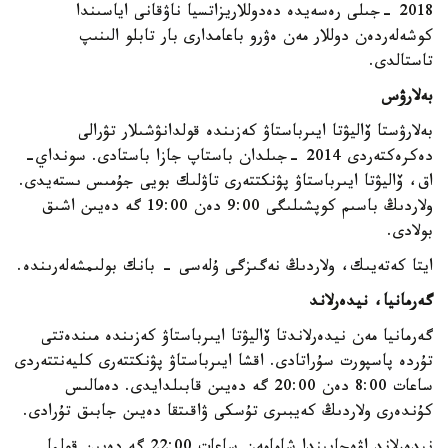
2018 -جىلى رەسەيدە دەدوللاريزاتسيا ناۋقانى اياسىندا
كوشەلەردەن دوللار مەن ەۋرو باعامدارى بار تابلو الىنىپ
تاستالدى.
بەلارۋس
بەلارۋستا ۆاليۋتا ايىرباستاۋ كەزىندە قولدانۋشىلار تۋرالى
دەكرەكتەردى 2014 -جىلدان باستاپ جازا باستادى. سونداي-
اق، ۆاليۋتا ايىرباستاۋ پۋنكتتەرى تاۋلىك بويى جۇمىس ىستەيدى.
ولاردىڭ باسىم كوپشىلىگى 9:00 دەن 19:00 گە دەيىن اشىق
بولادى.
ايتا كەتەيىك، ولاردىڭ نەگىزگى ۇلەسى - بانك بولىمشەلەرىندە.
گەرمانيا، نيدەرلاند
گەرمانيا مەن نيدەرلاندتا ۆاليۋتا ايىرباستاۋ كەزىندە مىندەتتى
تۇردە پاسپورت سۇراتادى. اقشا ايىرباستاۋ پۋنكتتەرى كليەنتتەردى
ساعات 8:00 دەن 20:00 گە دەيىن قابىلدايدى. دەمالىس
كۇندەرى ولاردىڭ كەيبىرى تۇسكى ۋاقىتقا دەيىن جابىق تۇرادى.