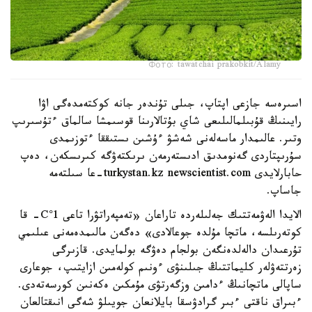
Фото: tawatchai prakobkit/Alamy
اسىرەسە جازعى اپتاپ، جىلى تۇندەر جانە كوكتەمدەگى اۋا
رايىنىڭ قۇبىلمالىلىعى شاي بۇتالارىنا قوسىمشا سالماق ءتۇسىرىپ
وتىر. عالىمدار ماسەلەنى شەشۋ ءۇشىن ىستىققا ءتوزىمدى
سۇرىپتاردى گەنومدىق ادىستەرمەن ىرىكتەۋگە كىرىسكەن، دەپ
حابارلايدى turkystan.kz newscientist.com-عا سىلتەمە
جاساپ.
الايدا الەۋمەتتىك جەلىلەردە تاراعان «تەمپەراتۋرا تاعى 1°C- قا
كوتەرىلسە، ماتچا مۇلدە جوعالادى» دەگەن مالىمدەمەنى عىلىمي
تۇرعىدان دالەلدەنگەن بولجام دەۋگە بولمايدى. قازىرگى
زەرتتەۋلەر كليماتتىڭ جىلىنۋى ءونىم كولەمىن ازايتىپ، جوعارى
ساپالى ماتچانىڭ ءدامىن وزگەرتۋى مۇمكىن ەكەنىن كورسەتەدى.
ءبىراق ناقتى ءبىر گرادۋسقا بايلانعان جويىلۋ شەگى انىقتالعان