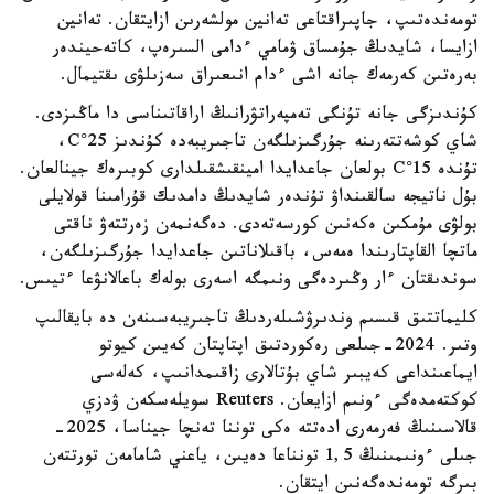
تومەندەتىپ، جاپىراقتاعى تەانين مولشەرىن ازايتقان. تەانين
ازايسا، شايدىڭ جۇمساق ۋمامي ءدامى السىرەپ، كاتەحيندەر
بەرەتىن كەرمەك جانە اشى ءدام انىعىراق سەزىلۋى ىقتيمال.
كۇندىزگى جانە تۇنگى تەمپەراتۋرانىڭ اراقاتىناسى دا ماڭىزدى.
شاي كوشەتتەرىنە جۇرگىزىلگەن تاجىريبەدە كۇندىز 25°C،
تۇندە 15°C بولعان جاعدايدا امينقىشقىلدارى كوبىرەك جينالعان.
بۇل ناتيجە سالقىنداۋ تۇندەر شايدىڭ دامدىك قۇرامىنا قولايلى
بولۋى مۇمكىن ەكەنىن كورسەتەدى. دەگەنمەن زەرتتەۋ ناقتى
ماتچا القاپتارىندا ەمەس، باقىلاناتىن جاعدايدا جۇرگىزىلگەن،
سوندىقتان ءار وڭىردەگى ونىمگە اسەرى بولەك باعالانۋعا ءتيىس.
كليماتتىق قىسىم وندىرۋشىلەردىڭ تاجىريبەسىنەن دە بايقالىپ
وتىر. 2024-جىلعى رەكوردتىق اپتاپتان كەيىن كيوتو
ايماعىنداعى كەيبىر شاي بۇتالارى زاقىمدانىپ، كەلەسى
كوكتەمدەگى ءونىم ازايعان. Reuters سويلەسكەن ۋدزي
قالاسىنىڭ فەرمەرى ادەتتە ەكى توننا تەنچا جيناسا، 2025-
جىلى ءونىمىنىڭ 1,5 تونناعا دەيىن، ياعني شامامەن تورتتەن
بىرگە تومەندەگەنىن ايتقان.