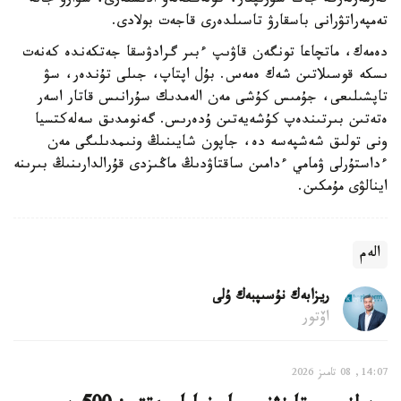
فەرمەرلەرگە جاڭا سۇرىپتار، كولەڭكەلەۋ ادىستەرى، سۋارۋ جانە
تەمپەراتۋرانى باسقارۋ تاسىلدەرى قاجەت بولادى.
دەمەك، ماتچاعا تونگەن قاۋىپ ءبىر گرادۋسقا جەتكەندە كەنەت
ىسكە قوسىلاتىن شەك ەمەس. بۇل اپتاپ، جىلى تۇندەر، سۋ
تاپشىلىعى، جۇمىس كۇشى مەن الەمدىك سۇرانىس قاتار اسەر
ەتەتىن بىرتىندەپ كۇشەيەتىن ۇدەرىس. گەنومدىق سەلەكتسيا
ونى تولىق شەشپەسە دە، جاپون شايىنىڭ ونىمدىلىگى مەن
ءداستۇرلى ۋمامي ءدامىن ساقتاۋدىڭ ماڭىزدى قۇرالدارىنىڭ بىرىنە
اينالۋى مۇمكىن.
الەم
ريزابەك نۇسىپبەك ۇلى
اۆتور
14:07, 08 تامىز 2026