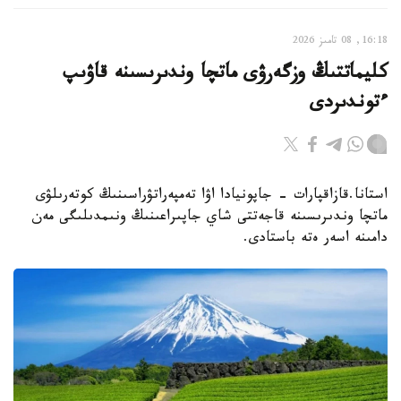
16:18, 08 تامىز 2026
كليماتتىڭ وزگەرۋى ماتچا وندىرىسىنە قاۋىپ
ءتوندىردى
استانا.قازاقپارات - جاپونيادا اۋا تەمپەراتۋراسىنىڭ كوتەرىلۋى
ماتچا وندىرىسىنە قاجەتتى شاي جاپىراعىنىڭ ونىمدىلىگى مەن
دامىنە اسەر ەتە باستادى.