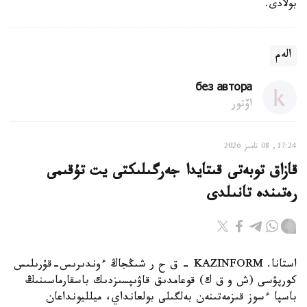
بولادى.
الەم
без автора
اۆتور
17:24, 08 تامىز 2026
قازاق توبەتى قىتايدا جەرگىلىكتى يت تۇقىمى
رەتىندە تانىلدى
استانا. KAZINFORM – ق ح ر شىڭجاڭ ءوندىرىس-قۇرىلىس
كورپۋسى (ش و ق ك) قوعامدىق قاۋىپسىزدىك باسقارماسىنىڭ
باسپا ءسوز قىزمەتىنەن بەلگىلى بولعانداي، ميلليونداعان