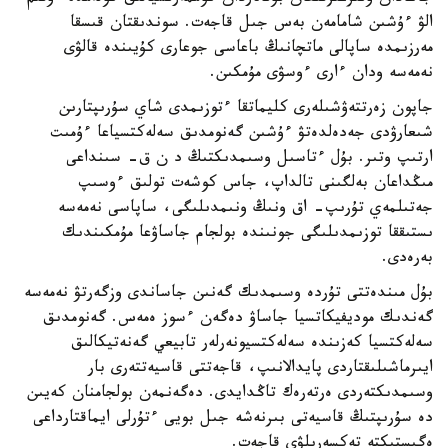
الۋ ءۇشىن شامامەن بەس جىل قاجەت. سوندىقتان قىسقا
مەرزىمدە ساپالى ماتچانىڭ باعاسى جوعارى كۇيىندە قالۋى
نەمەسە ودان ءارى ءوسۋى مۇمكىن.
جاپون زەرتتەۋشىلەرى كليماتقا ءتوزىمدى شاي سۇرىپتارىن
شىعارۋدى جەدەلدەتۋ ءۇشىن گەنومدىق سەلەكتسياعا ءۇمىت
ارتىپ وتىر. بۇل ءتاسىل وسىمدىكتىڭ د ن ق- سىنداعى
مىڭداعان بەلگىنى تالداپ، جاس كوشەت تولىق ءوسىپ
جەتىلمەي تۇرىپ- اق ونىڭ ونىمدىلىگى، ساپاسى نەمەسە
ىستىققا توزىمدىلىگى جونىندە بولجام جاساۋعا مۇمكىندىك
بەرەدى.
بۇل مىندەتتى تۇردە وسىمدىك گەنىن جاساندى وزگەرتۋ نەمەسە
گەندىك موديفيكاتسيا جاساۋ دەگەن ءسوز ەمەس. گەنومدىق
سەلەكتسيا كەزىندە سەلەكتسيونەرلەر تابيعي گەنەتيكالىق
ايىرماشىلىقتاردى پايدالانىپ، قاجەتتى قاسيەتتەرى بار
وسىمدىكتەردى ەرتەرەك تاڭدايدى. دەگەنمەن بولجامنان كەيىن
دە سۇرىپتىڭ قاسيەتى بىرنەشە جىل بويى ءتۇرلى ايماقتارداعى
ەگىستىكتە تەكسەرىلۋى قاجەت.