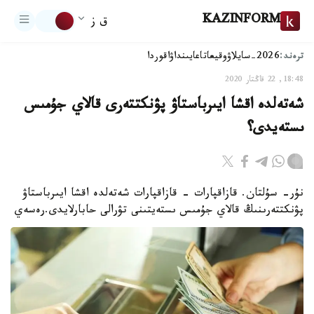
KAZINFORM
ق ز
ترەند:
2026-سايلاۋ
وقيعا
تاعايىنداۋ
اقوردا
18:48, 22 قاڭتار 2020
شەتەلدە اقشا ايىرباستاۋ پۋنكتتەرى قالاي جۇمىس
ىستەيدى؟
نۇر- سۇلتان. قازاقپارات - قازاقپارات شەتەلدە اقشا ايىرباستاۋ
پۋنكتتەرىنىڭ قالاي جۇمىس ىستەيتىنى تۋرالى حابارلايدى.رەسەي