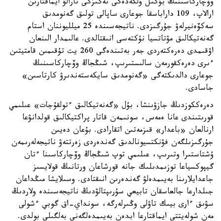
وۆچاركاسىنىڭ بۇكىل ولكەدەگى نەگىزگى تارالۋ ايماقتارىن
ارالاپ، 109 داراباسقا جوعارى ساپالى تولىق گەنومدىق
سەكۆەنيرلەۋ جۇرگىزدى. ناتيجەسىندە 25 ميلليوننان استام
گەنەتيكالىق مۋتاتسيا نۇكتەسى انىقتالدى. عالىمدار الىنعان
اۋقىمدى دەرەكتەردى جەر بەتىندەگى 260 يت تۇقىمىن قامتيتىن
ءىرى دەرەكقورمەن سالىستىرىپ، شىڭجاڭ وۆچاركاسىنىڭ
جوعارى دالدىكتەگى «گەنومدىق سايكەستەندىرۋ كارتاسىن»
جاسادى.
دەرەككوزدىڭ جازۋىنشا، بۇل «گەنەتيكالىق ءتولقۇجات» عىلىمي
قورىتىندى عانا ەمەس، سونىمەن قاتار پراكتيكالىق قولدانۋعا
ارنالعان «باعدار» قىزمەتىن اتقارادى. بۇعان دەيىن
جۇرگىزىلگەن فۋنكتسيونالدىق گەندەردى زەرتتەۋ ناتيجەلەرىمەن
ۇشتاستىرا وتىرىپ، عىلىمي توپ شىڭجاڭ وۆچاركاسىنا ءتان
گيپوكسياعا توزىمدىلىك جانە قورشاعان ورتانىڭ قولايسىز
جاعدايلارىنا بەيىمدەلۋ گەندەرىن انىقتادى. وسىلايشا مىڭداعان
جىلدارعا جالعاسقان تابيعي سۇرىپتالۋدىڭ ناتيجەسىندە ولاردىڭ
سۋىق ءارى بيىك تاۋلى وڭىرلەرگە، سونداي-اق گوبي ءشولى
مەن شولەيتتى ايماقتارعا ابدەن بەيىمدەلگەنى بەلگىلى بولدى.