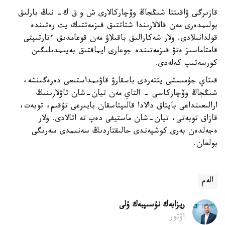
قازىرگى ۋاقىتتا شىڭجاڭ وۆچاركالارى ش و ق ك- نىڭ بارلىق
بولىمدەرى مەن قالالارىندا شتاتتىق قىزمەتتىك يت رەتىندە
قولدانىلادى. ولار شەكارالىق باقىلاۋ مەن قوعامدىق ءتارتىپتى
قامتاماسىز ەتۋ قىزمەتىندە جوعارى ايماقتىق بەيىمدىلىگىن
كورسەتىپ كەلەدى.
قىتاي جۇمىسشى يتتەردى باسقارۋ قاۋىمداستىعى دەرەگىنشە،
شىڭجاڭ وۆچاركاسى - التاي مەن تيان-شان تاۋلارىنىڭ
ارالىعىنداعى بايتاق دالادا قالىپتاسقان بايىرعى تۇقىم، توبەت،
قازاق توبەتى، تيان-شان ماستيفى دەپ تە اتالادى. ولار
ەجەلدەن بەرى كوشپەندى حالىقتاردىڭ سەنىمدى سەرىگى
بولعان.
الەم
ريزابەك نۇسىپبەك ۇلى
اۆتور