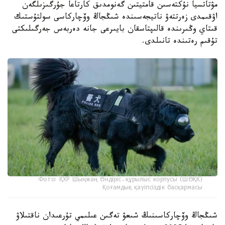
مۋتاتسيا نۇكتەسىن قامتيتىن گەنومدىق كارتاعا جۇرگىزىلگەن
اۋقىمدى زەرتتەۋ ناتيجەسىندە شىڭجاڭ وۆچاركاسى سولتۇستىك
قىتاي وڭىرىندە قالىپتاسقان بايىرعى جانە دەربەس جەرگىلىكتى
تۇقىم رەتىندە تانىلدى.
Фото: ҚХР Шыңжаң Өндіріс-құрылыс корпусы (ШӨҚК)
Қоғамдық қауіпсіздік басқармасы
شىڭجاڭ وۆچاركاسىنىڭ شىعۋ تەگىن عىلىمي تۇرعىدان ناقتىلاۋ