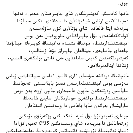
جوق.
ماتچا كادىمگى كەپتىرىلگەن شاي جاپىراعىنان ەمەس، تەنچا
دەپ اتالاتىن ارنايى شيكىزاتتان دايىندالادى. ەگىن جيناۋعا
بىرنەشە اپتا قالعاندا شاي بۇتالارى كۇن ساۋلەسىنەن
كولەڭكەلەنەدى. بۇل جاپىراقتاعى حلوروفيلل مەن بوس
امينقىشقىلدارىنىڭ، سونىڭ ىشىندە تەانيننىڭ كوبىرەك جينالۋىنا
جاعداي جاسايدى. جينالعان جاپىراق بۋعا ۇستالىپ،
كەپتىرىلگەننەن كەيىن ساباقتارى مەن قاتتى بولىكتەرى الىنىپ،
ۇنتاققا اينالدىرىلادى.
ماتچانىڭ ەرەكشە جۇمساق ءارى قانىق ءدامىن سيپاتتايتىن ۋمامي
سەزىمى بوس امينقىشقىلدارىمەن تىعىز بايلانىستى. تەنچانىڭ
ساپاسىن زەرتتەگەن جاپون عالىمدارى جالپى ازوت پەن بوس
امينقىشقىلدارىنىڭ مولشەرى جوعارىلاعان سايىن شايدىڭ
ساراپشىلار بەرگەن ساپا باعاسى دا وسەتىنىن انىقتاعان.
جوعارى تەمپەراتۋرا بۇل تەپە-تەڭدىكتى وزگەرتۋى مۇمكىن.
زەرتحانالىق تاجىريبەدە شاي وسىمدىگىن 35°C تەمپەراتۋرادا
ۇستاۋ تەانيننىڭ تۇزىلۋىنە قاتىساتىن گەندەردىڭ بەلسەندىلىگىن