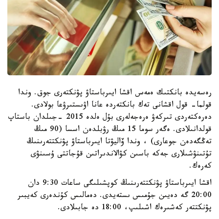
رەسەيدە بانكتىك ەمەس اقشا ايىرباستاۋ پۋنكتەرى جوق. وندا
قولما- قول اقشانى تەك بانكتەردە عانا اۋىستىرۋعا بولادى.
دەرەكتەردى تىركەۋ ەرەجەلەرى بۇل ەلدە 2015 -جىلدان باستاپ
قولدانىلادى. ەگەر سوما 15 مىڭ رۋبلدەن اسسا (90 مىڭ
تەڭگەدەن جوعارى) ، وندا ۆاليۋتا ايىرباستاۋ پۋنكتتەرىنىڭ
تۇتىنۋشىلارى جەكە باسىن كۋالاندىراتىن قۇجاتتى ۇسىنۋى
كەرەك.
اقشا ايىرباستاۋ پۋنكتتەرىنىڭ كوپشىلىگى ساعات 9:30 دان
20:00 گە دەيىن جۇمىس ىستەيدى. دەمالىس كۇندەرى كەيبىر
پۋنكتتەر كەشىرەك اشىلىپ، 18:00 دە جابىلادى.