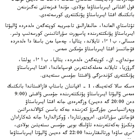
نيدەرلاند اۋەجايىندا شامامەن ساعات 22:00 گە دەيىن قولما-
قول اقشانى ايىرباستاۋعا بولادى. مۇندا قىزمەتتى نەگىزىنەن
بانكتىك اقشا ايىرباستاۋ پۋنكتتەرى كورسەتەدى.
تۇتاستاي العاندا، حالىقارالىق تاجىريبە كوپتەگەن ەلدەردە ۆاليۋتا
ايىرباستاۋ پۋنكتتەرىندە پاسپورت سۇراتاتىنىن كورسەتىپ وتىر.
مىسالى، ب ا ءا، تايلاند، يتاليا، چەحيا مەن باسقا دا ەلدەردە
قۇجاتسىز اقشا ايىرباستاۋ مۇمكىن ەمەس.
سونداي- اق، كوپتەگەن ەلدەردە، يتاليا، ب ا ءا، پولشا،
گرۋزيا، تايلاند مەملەكەتتەرىن قوسپاعاندا، اقشا ايىرباستاۋ
پۋنكتتەرى كۇندىزگى ۋاقىتتا جۇمىس ىستەيدى.
ەسكە سالا كەتەيىك، 1 - اقپاننان باستاپ قازاقستاندا بانكتىك
ەمەس ۆاليۋتا ايىرباستاۋ پۋنكتتەرىندە جۇمىس ۋاقىتى (9:00
دەن 20:00 گە دەيىن) وزگەرەدى جانە اقشا ايىرباستاۋ
وپەراتسياسىن جۇرگىزۋ كەزىندە جەكە باسىن كۋالاندىراتىن
قۇجاتتى سۇراتادى. اەروپورتتاردا، ۆوكزالداردا جانە شەكارادان
وتكىزۋ بەكەتتەرىندە تاۋلىك بويى جۇمىس ىستەيتىن بولادى،
ءىرى ساۋدا ورتالىقتارىندا 22:00 گە دەيىن ۆاليۋتا ايىرباستاۋعا