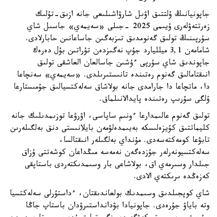
جاپونيانىڭ ۇلتتىق اۋىل شارۋاشىلىعى جانە ازىق-تۇلىك
زەرتتەۋلەرى ۇيىمى 2025 -جىلى «سەيمەي» جاسىل شاي
سۇرپىنىڭ تولىق گەنومدىق تىزبەگىن جاساعانىن حابارلادى.
شامامەن 3,1 ميلليارد جۇپ نەگىزدەن تۇراتىن بۇل دەرەك
جاپوندىق شاي سۇرپى ءۇشىن جاسالعان العاشقى تولىق
انىقتامالىق گەنوم رەتىندە تانىستىرىلدى. «سەيمەي» سەنچاعا
دا، ماتچاعا دا جارامدى جانە بولاشاق سەلەكتسيالىق جۇمىستارعا
ۇلگى سۇرىپ رەتىندە پايدالانىلماق.
تولىق گەنوم عالىمدارعا ءونىم ساپاسى، اۋرۋعا توزىمدىلىك جانە
كليماتتىق كۇيزەلىسكە بەيىمدەلۋمەن بايلانىستى دنق بەلگىلەرىن
تابۋعا كومەكتەسەدى. مۇنداي بەلگىلەر انىقتالسا،
سەلەكتسيونەرلەر جۇزدەگەن نەمەسە مىڭداعان كوشەتتى ۇزاق
جىلدار وسىرمەي اق، بولاشاعى بار وسىمدىكتەردى باستاپقى
كەزەڭدە ىرىكتەي الادى.
شاي كوپجىلدىق وسىمدىك بولعاندىقتان، ءداستۇرلى سەلەكتسيا
وتە باياۋ جۇرەدى. جاپونيادا بۋدانداستىرۋدان باستاپ جاڭا