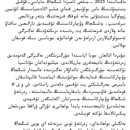
ماقساتىندا 2025 -جىلعى تامىزدا شىڭجاڭ ساياسي-قۇقىق
ينستيتۋتىنىڭ باس بولۋىمەن قىتاي عىلىم اكادەمياسىنىڭ كۋنمين
زوولوگيا ينستيتۋتى جانە شوقك قىزمەتتىك يتتەر ورتالىعى
بىرلەسىپ، «شىڭجاڭ وۆچاركاسىنىڭ تۇقىمدىق تازالىعىن ساقتاۋ
جانە ولاردى قىزمەتتىك يت رەتىندە ىرىكتەۋدىڭ نەگىزگى
تەحنولوگيالارىن ازىرلەۋ مەن قولدانۋ» جوباسىن ىسكە قوسقان
بولاتىن.
جۋىردا اتالعان جوبا اياسىندا جۇرگىزىلگەن نەگىزگى گەنومدىق
زەرتتەۋدىڭ ناتيجەلەرى جاريالاندى. ميلليونداعان مۋتاتسيا
نۇكتەسىنە جۇرگىزىلگەن تالداۋلار نەگىزىندە عالىمدار شىڭجاڭ
وۆچاركاسىنىڭ قىتايدىڭ سولتۇستىك ايماعىندا قالىپتاسقان
بايىرعى جەرگىلىكتى يت تۇقىمى ەكەنىن راستادى. ش و ق ك
قوعامدىق قاۋىپسىزدىك باسقارماسىنىڭ مالىمەتىنشە، زەرتتەۋ
شىڭجاڭ وۆچاركاسىنىڭ «سىرتتان اكەلىنگەن تۇقىمدى
جەتىلدىرۋ ناتيجەسىندە پايدا بولعانى» تۋرالى ۇزاققا سوزىلعان
پىكىرتالاسقا نۇكتە قويىلدى.
بەلگىلى بولعانداي، زەرتتەۋ توبى بىرنەشە اي بويى شىڭجاڭ