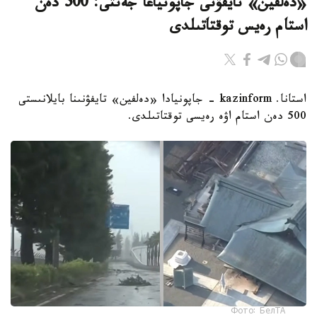
«دەلفين» تايفۋنى جاپونياعا جەتتى: 500 دەن
استام رەيس توقتاتىلدى
استانا. kazinform - جاپونيادا «دەلفين» تايفۋنىنا بايلانىستى
500 دەن استام اۋە رەيسى توقتاتىلدى.
Фото: БелТА