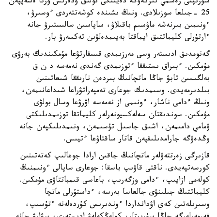
سۇرىپتى رەسمي تىركەۋگە دەيىنگى تولىق ۇدەرىس ورتا ەسەپپەن
25 -جىلعا سوزىلادى. ونىڭ ىشىندە كوشەتتەردى ءوسىرۋ،
ءونىمىن بىرنەشە ماۋسىم باقىلاۋ، ساپاسىن سالىستىرۋ جانە
ءارتۇرلى كليماتتىق ايماقتا بەيىمدەلۋىن تەكسەرۋ بار.
گەنومدىق ادىستەر وسى مەرزىمدى قىسقارتۋعا مۇمكىندىك بەرۋى
مۇمكىن. ءبىراق ىستىققا ءتوزىمدى گەندى نەمەسە د ن ق
بەلگىسىن تابۋ جاڭا ماتچانىڭ بىردەن نارىققا شىعاتىنىن
بىلدىرمەيدى. وسىمدىك جوعارى تەمپەراتۋراعا شىداعانىمەن،
ونىڭ ءدامى ناشار، ءونىمى از نەمەسە اۋرۋعا وسال بولۋى
مۇمكىن. سوندىقتان سەلەكسيونەرلەر كليماتقا توزىمدىلىكتى
ۋمامي دامىمەن، اشىق جاسىل تۇسىمەن، ونىمدىلىكپەن جانە
وڭدەۋگە جارامدىلىقپەن قاتار ساقتاۋعا ءتيىس.
قازىرگى زەرتتەۋلەر ماتچانىڭ جاقىن ارادا جوعالىپ كەتەتىنىن
كورسەتپەيدى. ناقتى قاۋىپ باسقا: جوعارى ساپالى ءونىمنىڭ
كولەمى ازايىپ، ءدامى وزگەرىپ، باعاسى قىمباتتاۋى مۇمكىن.
كليماتتىڭ جىلىنۋى جالعاسا بەرسە، ءداستۇرلى ماتچا
وسىرىلەتىن كەي اۋدانداردا ءوندىرىس كۇردەلەنە ءتۇسىپ،