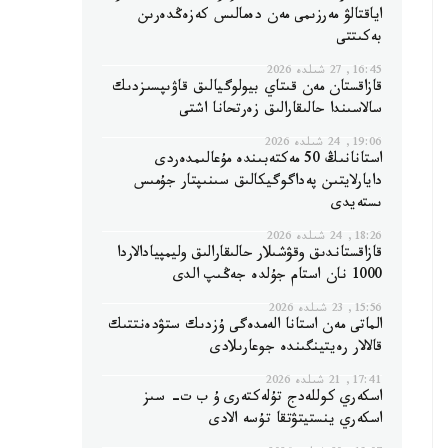
اياقتالۋ مەرزىمى مەن دەمالىس كەزەڭدەرىن
بەكىتتى
16:45, 27 شىلدە 2026
قازاقستان مەن قىتاي بيولوگيالىق قاۋىپسىزدىك
سالاسىندا حالىقارالىق زەرتحانا اشتى
19:06, 24 شىلدە 2026
استانانىڭ 50 مەكتەبىندە مۇعالىمدەردى
دايارلايتىن پەداگوگيكالىق سىنىپتار جۇمىس
ىستەيدى
18:26, 24 شىلدە 2026
قازاقستاندىق وقۋشىلار حالىقارالىق وليمپيادالاردا
1000 نان استام جۇلدە جەڭىپ الدى
15:56, 23 شىلدە 2026
الماتى مەن استانا الەمدەگى ۇزدىك ستۋدەنتتىك
قالالار رەيتينگىندە جوعارىلادى
17:41, 21 شىلدە 2026
اسكەري كوللەدج تۇلەكتەرى ۇ ب ت- سىز
اسكەري ينستيتۋتقا تۇسە الادى