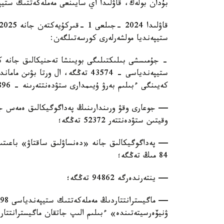
بۇدان بولەك، قاۋلىدا اي سايىنعى مەملەكەتتىك ستيپ
ستيپەنديا مولشەرلەرى كورسەتىلگەن:
- جۇمىسشى بىلىكتىلىگى بويىنشا تەحنيكالىق جانە ك
ستيپەندياسى - 43574 تەڭگە، ال ورت
كەيىنگى ءبىلىم بەرۋ ۇيىمدارى ستۋدەنتتەرىنە - 41896 تەڭگە؛
— جوعارى وقۋ ورىندارىنىڭ پەداگوگيكالىق ەمەس جانە
وقيتىن ستۋدەنتتەر 52372 تەڭگە؛
— پەداگوگيكالىق جانە «دەنساۋلىق ساقتاۋ» باعىتى
84 مىڭ تەڭگە؛
— ينتەرندەرگە 94862 تەڭگە؛
ۋنيۆەرسيتەتىندە» ءبىلىم الىپ جاتقان ماگيسترانتتار اي سايىن 0