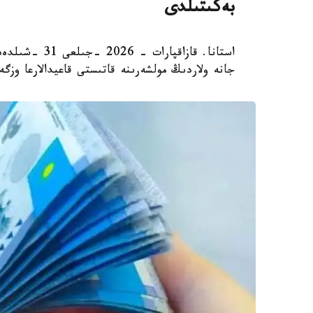
بەكىتىلدى
استانا. قازاقپ
جانە ولاردىڭ مولشەرىنە قاتىستى قاعيدالارعا وزگ