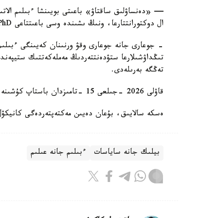
ال دوكتورانتتارعا، ونىڭ ىشىندە وسى باعىتتاعى PhD دوكتورانتتارىنا 262500 تەڭگە؛
- جوعارى جانە جوعارى وقۋ ورنىنان كەيىنگى ءبىلىم 
تەڭگە بەرىلەدى.
قاۋلى 2026 -جىلعى 15 -تامىزدان باستاپ كۇشىنە ەنەدى.
ەسكە سالايىق، بۇعان دەيىن مەكتەپتەردەگى كانيكۋل
بيلىك جانە ساياسات
ءبىلىم جانە عىلىم