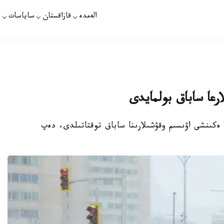
الەمدە
قازاقستان
ساياسات
ت
رعا ساباق بولمايدى
 ەكىنشى اۋىسىم وقۋشىلارىنا ساباق توقتاتىلدى، دەپ