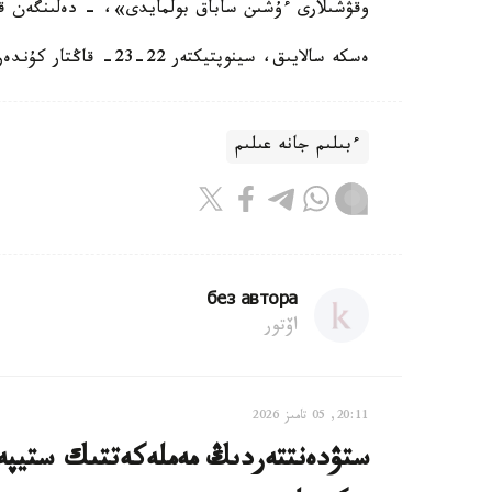
وقۋشىلارى ءۇشىن ساباق بولمايدى»، - دەلىنگەن قالال
ەسكە سالايىق، سينوپتيكتەر 22-23- قاڭتار كۇندەرى ەلوردادا اۋا رايى بۇزىلاتىنى جونىندە ەسكەرتكەن بولاتىن.
ءبىلىم جانە عىلىم
без автора
اۆتور
20:11, 05 تامىز 2026
ستۋدەنتتەردىڭ مەملەكەتتىك ستيپەن