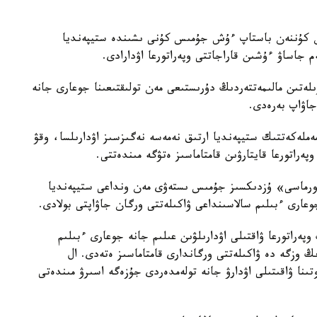
ەن كۇننەن باستاپ ءۇش جۇمىس كۇنى ىشىندە ستيپەنديا
م جاساۋ ءۇشىن قاراجاتتى وپەراتورعا اۋدارادى.
ەتىن مالىمەتتەردىڭ دۇرىستىعى مەن تولىقتىعىنا جوعارى جانە
جاۋاپ بەرەدى.
ەملەكەتتىك ستيپەنديا ارتىق نەمەسە نەگىزسىز اۋدارىلسا، وقۋ
پەراتورعا قايتارۋىن قامتاماسىز ەتۋگە مىندەتتى.
فورماسى» ۇزدىكسىز جۇمىس ىستەۋى مەن ونداعى ستيپەنديا
جوعارى ءبىلىم سالاسىنداعى ۋاكىلەتتى ورگان جاۋاپتى بولادى.
پەراتورعا ۋاقتىلى اۋدارىلۋىن عىلىم جانە جوعارى ءبىلىم
ڭ وزگە دە ۋاكىلەتتى ورگاندارى قامتاماسىز ەتەدى. ال
تىنا ۋاقىتىلى اۋدارۋ جانە تولەمدەردى جۇزەگە اسىرۋ مىندەتى