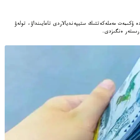
ارات - 2026 -جىلعى 31 -شىلدەدە ۇكىمەت مەملەكەتتىك ستيپەنديالاردى تاعايىنداۋ، تولەۋ
ەرىستەر ەنگىزدى.