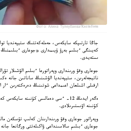
Фото: Алина Тулеубаева/Kazinform
جاڭا تارتىپكە سايكەس، مەملەكەتتىك ستيپەنديا تولە
كەيىنگى ءبىلىم بەرۋ ۇيىمدارى «جوعارى ءبىلىمنىڭ
ىستەيدى.
جوعارى وقۋ ورىندارى وپەراتورعا ءبىلىم الۋشىلار تۋر
ناتيجەلەرىن، ستيپەنديا الۋشىنىڭ ساناتىن جانە ەكى
ارقىلى اشىلعان اعىمداعى شوتىنىڭ دەرەكتەرىن ءار ايدىڭ 12-سىنەن كەشىكتىرمەي جىبەر
ەگەر ايدىڭ 12- ءسى دەمالىس كۇنىنە ساي
كۇنىنە اۋىستىرىلادى.
وپەراتور جوعارى وقۋ ورىندارىنان كەلىپ تۇسكەن ما
جوعارى ءبىلىم سالاسىنداعى ۋاكىلەتتى ورگانعا جانە 