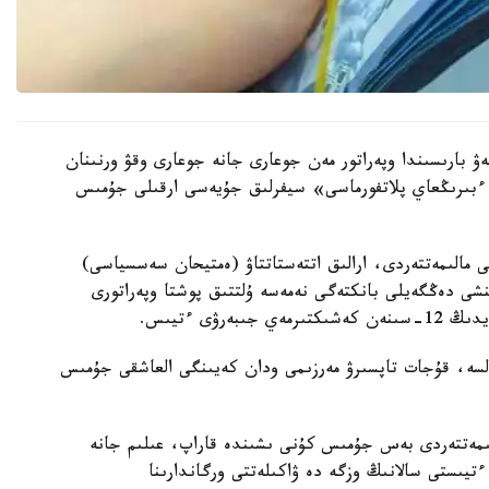
ۋ بارىسىندا وپەراتور مەن جوعارى جانە جوعارى وقۋ ورنىنان
 ءبىرىڭعاي پلاتفورماسى» سيفرلىق جۇيەسى ارقىلى جۇمىس
الى مالىمەتتەردى، ارالىق اتتەستاتتاۋ (ەمتيحان سەسسياسى)
نشى دەڭگەيلى بانكتەگى نەمەسە ۇلتتىق پوشتا وپەراتورى
ۋى ءتيىس.
كەس كەلسە، قۇجات تاپسىرۋ مەرزىمى ودان كەيىنگى العاشقى جۇمىس
لىمەتتەردى بەس جۇمىس كۇنى ىشىندە قاراپ، عىلىم جانە
ءتيىستى سالانىڭ وزگە دە ۋاكىلەتتى ورگاندارىنا