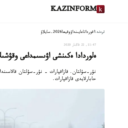
KAZINFORM
ترەند:
اقوردا
تاعايىنداۋ
وقيعا
2026-سايلاۋ
11:47, 22 قاڭتار 2020
ەلوردادا ەكىنشى اۋىسىمداعى وقۋشىلا
نۇر-سۇلتان. قازاقپارات - نۇر-سۇلتان قالاسىندا
حابارلايدى قازاقپارات.