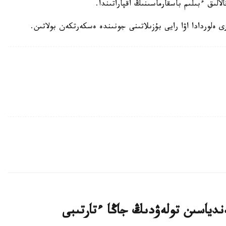
ىق ءبىلىم باسقارماسىنىڭ اقپاراتىندا.
دياسىن تولەۋدىڭ جاڭا ءتارتىبى