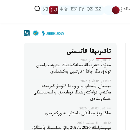
الداۋ
KZ
QZ
РУ
EN
中文
ق ز
ЎЗ
تاقىرىپقا قاتىستى
20:11, 05 تامىز 2026
ستۋدەنتتەردىڭ مەملەكەتتىك ستيپەندياسىن
تولەۋدىڭ جاڭا ءتارتىبى بەكىتىلدى
13:07, 05 تامىز 2026
بيىلدان باستاپ ج و و-عا ءتۇسۋ كەزىندە
مەكتەپ تۇلەكتەرىنىڭ قوعامدىق بەلسەندىلىگى
ەسكەرىلەدى
20:44, 03 تامىز 2026
جاڭا وقۋ جىلىنان باستاپ نە وزگەرەدى
16:42, 31 شىلدە 2026
مينيسترلىك 2026-2027 وقۋ جىلىنىڭ باستالۋ،