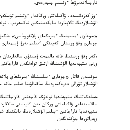
قارجىلاندىرۋعا ءوتىنىم جىبەرەدى.
ءوز كەزەگىندە، ۋاكىلەتتى ورگاندار ءوتىنىم تۇسك
الۋشىلاردىڭ تالاپتارعا سايكەستىگىن تەكسەرىپ، تولە
«جوعارى ءبىلىمنىڭ ءبىرىڭعاي پلاتفورماسى» ەنگىزىل
جوعارى وقۋ ورنىنان كەيىنگى ءبىلىم بەرۋ ۇيىمدارى 
ەگەر وقۋ ورنىنىڭ قاتە مالىمەت ۇسىنۋى سالدارىنان م
ورنى ستيپەنديا الۋشىنىڭ ارتىق تولەنگەن قاراجاتتى و
سونىمەن قاتار «جوعارى ءبىلىمنىڭ ءبىرىڭعاي پلات
الۋشىلار تۋرالى دەرەكتەردىڭ ساقتالۋىنا عىلىم جانە 
مەملەكەتتىك ستيپەنديا تولەۋگە قاجەتتى قاراجاتتىڭ و
سالاسىنداعى ۋاكىلەتتى ورگان مەن ءتيىستى سالالاردى
ستيپەنديا قاراجاتىن ءبىلىم الۋشىلاردىڭ بانكتىك شو
وپەراتورعا جۇكتەلگەن.