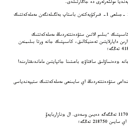
ەنديا مولشەرلەرى دە جاڭارتىلدى.
قاۋلىدا 2024 -جىلعى 1 -قىركۇيەكتەن جانە 2025 -جىلعى 1- قىركۇيەكتەن باستاپ بەلگىلەنگەن مەملەكەتتىك
اسىپتىك ءبىلىم الاتىن ستۋدەنتتەردىڭ مەملەكەتتىك
ا بۋىن ماماندارىن دايارلايتىن تەحنيكالىق، كاسىپتىك جانە ورتا بىلىمنەن
 «دەنساۋلىق ساقتاۋ» باعىتىنا جاتپايتىن ماماندىقتارىندا
نداعى ستۋدەنتتەردىڭ اي سايىنعى مەملەكەتتىك ستيپەندياسى
— ماگيسترانتتاردىڭ مەملەكەتتىك ستيپەندياسى 117098 تەڭگەگە دەيىن وسەدى. ال «نازاربايەۆ
21875 تەڭگە؛