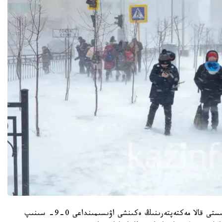
«22- قاڭتار كۇنى اۋا رايىنىڭ قولايسىزدىعىنا بايلانىستى قالا مەكتەپتەرىنىڭ ەكىنشى اۋىسىمىنداعى 0-9- سىنىپ