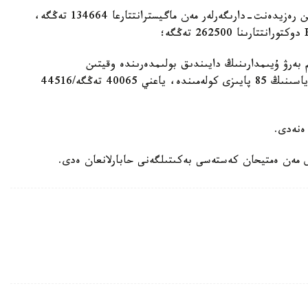
— «دەنساۋلىق ساقتاۋ» باعىتى بويىنشا ءبىلىم الاتىن رەزيدەنت-دارىگەرلەر مەن ماگيسترانتتارعا 134664 تەڭگە،
بەرۋ ۇيىمدارىنىڭ دايىندىق بولىمدەرىندە وقيتىن
تىڭداۋشىلارعا ستۋدەنتتەردىڭ مەملەكەتتىك ستيپەندياسىنىڭ 85 پايىزى كولەمىندە، ياعني 40065 تەڭگە/44516
 مەن ەمتيحان كەستەسى بەكىتىلگەنى حابارلانعان ەدى.