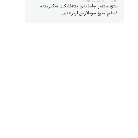
13:07, 20 شىلدە 2026
ستۋدەنتتەر جاساندى ينتەللەكت نەگىزىندە
ءبىلىم بەرۋ جوبالارىن ازىرلەدى