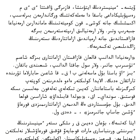
ۆيتسە- ءمينيستردىڭ ايتۋىنشا، قازىرگى ۋاقىتتا ءى ءى م
رەسپۋبليكاداعى باسقا دا مەملەكەتتىك ورگاندارمەن بىرلەسىپ،
اكىمشىلىك جانە كوشى- قون كوميتەتىنىڭ ماماندارىن ارمەنياعا
جىبەرىپ وتىر. ولار ارمەنيالىق ارىپتەستەرىمەن بىرگە
قازاقستاندىق جانە ارمياندىق ازاماتتاردىڭ ىستەرىنىڭ
زاڭدىلىعىن تەكسەرمەك.
«ارمەنيادا الدانىپ قالعان قازاقستان ازاماتتارى بىزگە شاعىم
ءتۇسىرىپ جاتىر. ولار سول جاقتا الدانىپ، شىعىندى باتقان.
ءبىز ءاۋ باستا بۇل ماسەلەنى ب ا ق- قا شاعىن حابارلاما تۇرىندە
تاراتقان ەدىك. الايدا كولىكتەر ەاەو ەلدەرىنەن كوپتەپ
كىرگىزىلە باستاعاننان كەيىن تىكەلەي تەلەفون جەلىسىن ىسكە
قوستىق. سونداي- اق، «جولدا قابىلداۋ» شاراسىن قولعا
الدىق. بۇل جۇمىستاردى ەڭ الدىمەن ازاماتتارىمىزدى قورعاۋ
ءۇشىن جاساپ جاتىرمىز» ، - دەدى ول.
ايتا كەتسەك، بۇعان دەيىن ق ر ىشكى ىستەر ءمينيسترىنىڭ
ءبىرىنشى ورىنباسارى مارات قوجايەۆ قۇقىق قورعاۋشىلار نەلىكتەن
ارمەنيا مەن قىرعىز رەسپۋبليكاسىنان اكەلىنگەن كولىكتەردى