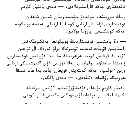
بولادى. سوندىقتان زاڭنامادا تۇرمىستىق جانە قۇرىلىس
قالدىقتارى جەكە قاراستىرىلادى، — دەدى باقتيار كارىم.
ونىڭ سوزىنشە، جوندەۋ جۇمىستارىنان كەيىن شىققان
قوقىستاردى ازاماتتار ارنايى كومپانيا ارقىلى نەمەسە پوليگونعا
جەكە كولىگىمەن اپارۋعا بولادى.
— ەڭ باستىسى قوقىستاردىڭ پوليگونعا جەتكىزىلگەنىن
راستايتىن قۇجات نەمەسە تۇبىرتەك بولۋ كەرەك. ال تۇرعىن
ءۇيدىڭ قوقىس كونتەينەرلەرىنىڭ جانىندا قۇرىلىس قوقىستارىن
ۋاقىتشا ساقتاۋعا بولمايدى. تەك تۇرعىن ءۇي اكىمشىلىگى ارنايى
ورىن ءبولىپ، جەكە كونتەينەر قويعان جاعدايدا عانا قىسقا
مەرزىمگە رۇقسات ەتىلەدى، — دەدى زاڭگەر.
باقتيار كارىم مۇنداي قۇقىقبۇزۋشىلىق ءۇشىن بىرنەشە
اكىمشىلىك باپ قولدانىلۋى مۇمكىن ەكەنىن اتاپ ءوتتى.
— مۇنداي جاعدايدا اكىمشىلىك قۇقىقبۇزۋشىلىق تۋرالى
كودەكستىڭ 505-بابى، 344-بابى جانە 434-2-بابى
قولدانىلۋى مۇمكىن. ەگەر ءدال وسىنداي قۇقىقبۇزۋشىلىق ءبىر
جىل ىشىندە قايتالانسا، ايىپپۇل مولشەرى ەكى ەسە ارتادى، —