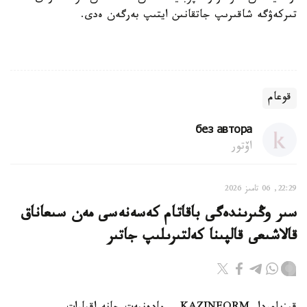
تىركەۋگە شاقىرىپ جاتقانىن ايتىپ بەرگەن ەدى.
قوعام
без автора
اۆتور
22:29, 06 تامىز 2026
سىر وڭىرىندەگى باقاتام كەسەنەسى مەن سىعاناق
قالاشىعى قالپىنا كەلتىرىلىپ جاتىر