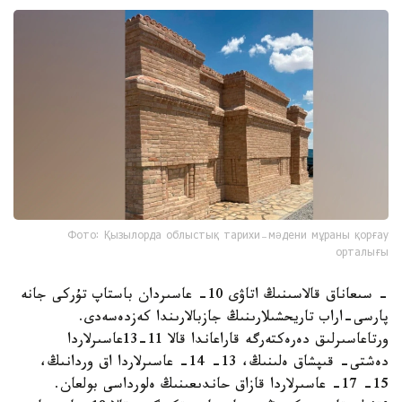
Фото: Қызылорда облыстық тарихи-мәдени мұраны қорғау
орталығы
- سىعاناق قالاسىنىڭ اتاۋى 10- عاسىردان باستاپ تۇركى جانە
پارسى-اراب تاريحشىلارىنىڭ جازبالارىندا كەزدەسەدى.
ورتاعاسىرلىق دەرەكتەرگە قاراعاندا قالا 11-13عاسىرلاردا
دەشتى- قىپشاق ەلىنىڭ، 13- 14- عاسىرلاردا اق وردانىڭ،
15- 17- عاسىرلاردا قازاق حاندىعىنىڭ ەلورداسى بولعان.