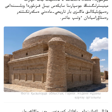
قىزىلوردا. KAZINFORM - مادەنيەت جانە اقپارات
مينيسترلىگىنىڭ جوسپارىنا سايكەس بيىل قىزىلوردا وبلىسىنداعى
رەسپۋبليكالىق ماڭىزى بار تاريحي-مادەني ەسكەرتكىشتەر
رەستاۆراسيادان ءوتىپ جاتىر.
Фото: Қызылорда облыстық тарихи-мәдени мұраны
қорғау орталығы