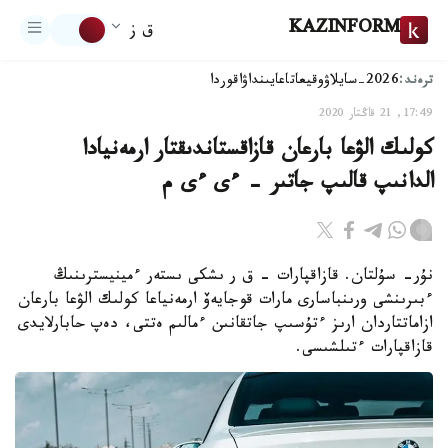
KAZINFORM
ق ز
ترەند:
2026-سايلاۋ
وقيعا
تاعايىنداۋ
اقوردا
17:49, 21 قاڭتار 2020
كولىك الۋعا بارعان قازاقستاندىقتار ارمەنيادا
الدانىپ قالىپ جاتىر – ءى ءى م
نۇر- سۇلتان. قازاقپارات – ق ر ىشكى ىستەر ءمينيسترىنىڭ
ءبىرىنشى ورىنباسارى مارات قوجايەۆ ارمەنياعا كولىك الۋعا بارعان
ازاماتتاردان ارىز ءتۇسىپ جاتقانىن ءمالىم ەتتى، دەپ حابارلايدى
قازاقپارات ءتىلشىسى.