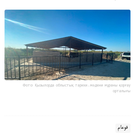
Фото: Қызылорда облыстық тарихи-мәдени мұраны қорғау
орталығы
قوعام