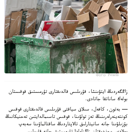
Фото: Pexels
زاڭگەردىڭ ايتۋىنشا، قۇرىلىس قالدىقتارى تۇرمىستىق قوقىستان
بولەك ساناتقا جاتادى.
— بەتون، كافەل، سىلاق سياقتى قۇرىلىس قالدىقتارى قوقىس
كونتەينەرلەرىنىڭ تەز تولۋىنا، قوقىس تاسىمالدايتىن تەحنيكانىڭ
بۇزىلۋىنا جانە سانيتارلىق تالاپتاردىڭ ساقتالماۋىنا سەبەپ