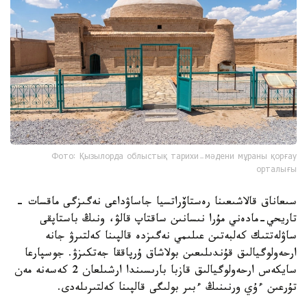
Фото: Қызылорда облыстық тарихи-мәдени мұраны қорғау
орталығы
سىعاناق قالاشىعىنا رەستاۆراتسيا جاساۋداعى نەگىزگى ماقسات -
تاريحي-مادەني مۇرا نىسانىن ساقتاپ قالۋ، ونىڭ باستاپقى
ساۋلەتتىك كەلبەتىن عىلىمي نەگىزدە قالپىنا كەلتىرۋ جانە
ارحەولوگيالىق قۇندىلىعىن بولاشاق ۇرپاققا جەتكىزۋ. جوسپارعا
سايكەس ارحەولوگيالىق قازبا بارىسىندا ارشىلعان 2 كەسەنە مەن
تۇرعىن ءۇي ورنىنىڭ ءبىر بولىگى قالپىنا كەلتىرىلەدى.