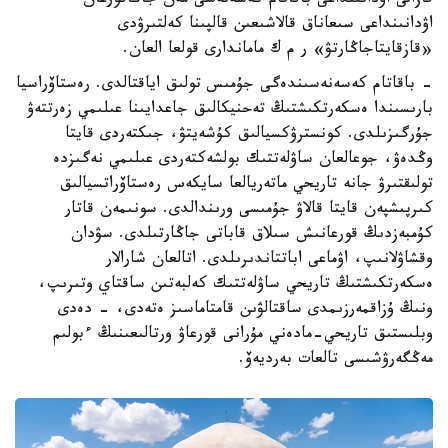
قازالى اۋدانىنداعى باقاتام كەسەنەسى مەن جاڭاقورعان
اۋدانىنداعى سىعاناق قالاشىعىن قالپىنا كەلتىرۋدى
«قازقايتاجاڭارتۋ» ر م ك ماماندارى قولعا العان.
- باقاتام كەسەنەسىندەگى جۇمىس تولىق اياقتالدى. رەستاۆراسيا
بارىسىندا ەسكەرتكىشتىڭ تەحنيكالىق جاعدايىنا عىلىمي زەرتتەۋ
جۇرگىزىلدى. كونسترۋكسيالىق كۇشەيتۋ، جىكتەردى قايتا
وڭدەۋ، جوعالعان ساۋلەتتىك بولشەكتەردى عىلىمي نەگىزدە
تولىقتىرۋ جانە تاريحي ماتەريالعا سايكەس رەستاۆراتسيالىق
كىرپىشپەن قايتا قالاۋ جۇمىسى ورىندالدى. سونىمەن قاتار
كۇمبەزدىڭ قورعانىش سىلاق قاباتى جاڭارتىلدى. سۋدان
وقشاۋلانىپ، اۋماعى اباتتاندىرىلدى. اتالعان شارالار
ەسكەرتكىشتىڭ تاريحي ساۋلەتتىك كەلبەتىن ساقتاي وتىرىپ،
ونىڭ ۇزاقمەرزىمدى ساقتالۋىن قامتاماسىز ەتەدى، - دەدى
وبلىستىق تاريحي-مادەني مۇرانى قورعاۋ ورتالىعىنىڭ ءبولىم
مەڭگەرۋشىسى تالعات بەرديەۆ.