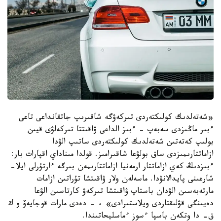
«شەتەلدىك كولىكتەردى تىركەۋگە شاقىرىپ جاتقانداعى تاعى
ءبىر ماڭىزدى سەبەپ - ءبىز الداعى ۋاقىتتا تىركەلۋى قيىن
بولىپ كەتەتىن شەتەلدىك كولىكتەردى ساتىپ الۋدا
ازاماتتارىمىزدى ساق بولۋعا شاقىرامىز. قولدا مىناداي اقپارات بار:
ءبىزدىڭ كەي ازاماتتار ارمەنيا ازاماتتارىمەن بىرگە ءارتۇرلى ايلا-
شارعىنى پايدالانۋدا. ماسەلەن ولار ۋاقىتشا تۇراتىن ازامات
مارتەبەسىن الۋدان باستاپ ۋاقىتشا تىركەۋ كارتاسىن الۋعا
دەيىنگى قۋلىقتاردى ويلاستىرادى» ، - دەدى مارات قوجايەۆ و ك
ق- دا وتكەن باسپا ءسوز ءماسليحاتىندا.