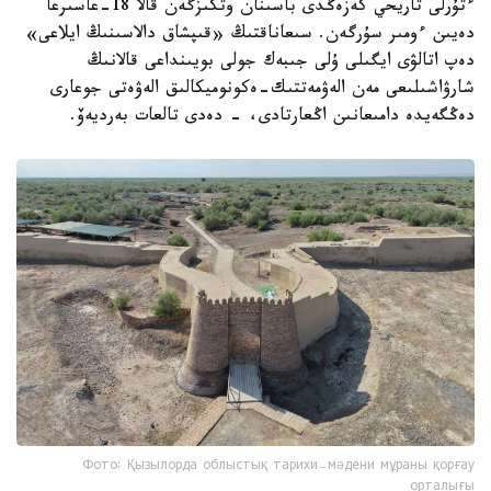
ءتۇرلى تاريحي كەزەڭدى باسىنان وتكىزگەن قالا 18-عاسىرعا
دەيىن ءومىر سۇرگەن. سىعاناقتىڭ «قىپشاق دالاسىنىڭ ايلاعى»
دەپ اتالۋى ايگىلى ۇلى جىبەك جولى بويىنداعى قالانىڭ
شارۋاشىلىعى مەن الەۋمەتتىك-ەكونوميكالىق الەۋەتى جوعارى
دەڭگەيدە دامىعانىن اڭعارتادى، - دەدى تالعات بەرديەۆ.
Фото: Қызылорда облыстық тарихи-мәдени мұраны қорғау
орталығы