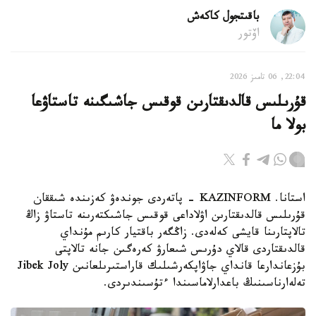
باقىتجول كاكەش
اۆتور
22:04, 06 تامىز 2026
قۇرىلىس قالدىقتارىن قوقىس جاشىگىنە تاستاۋعا
بولا ما
استانا. KAZINFORM - پاتەردى جوندەۋ كەزىندە شىققان
قۇرىلىس قالدىقتارىن اۋلاداعى قوقىس جاشىكتەرىنە تاستاۋ زاڭ
تالاپتارىنا قايشى كەلەدى. زاڭگەر باقتيار كارىم مۇنداي
قالدىقتاردى قالاي دۇرىس شىعارۋ كەرەگىن جانە تالاپتى
بۇزعاندارعا قانداي جاۋاپكەرشىلىك قاراستىرىلعانىن Jibek Joly
تەلەارناسىنىڭ باعدارلاماسىندا ءتۇسىندىردى.