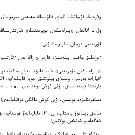
Фото: www.gov.kz
ولاردىڭ قۇجاتتانا الماي قالۋىنىڭ سەبەبى بىرەۋ-اق!
ول - اتالعان «بىرلەسكەن بۇيرىقتىڭ» شارتتارىنىڭ 
قۇرمەتتى ەرجان ساپاربەك ۇلى!
ءوزىڭىز جاقسى بىلەسىز، قازىر « زاڭ مەن ءتارتىپ!»
«بىرلەسكەن بۇيرىقتى» قابىلداتۋعا ىقپال ەتكەندەر 
اقپارات بەرىپ، وسىلاي پيلوتتىق جوبا قابىلداپ، اتا
بارىنشا قيىنداتساق، ۇلى كوش توقتايدى...»، - دە
ەستەرىڭىزدە بولسىن، ۇلى كوش ماڭگى توقتامايدى!
سالىق زيمانوۆ باستاپ، ن. ءا. نازاربايەۆ قوستاپ، 
شەگەلەپ كەتكەن بولاتىن!