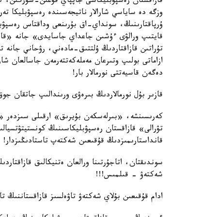
قازاقستان رەسپۋبليكاسى جاپپاي قۋعىن-سۇرگىن، ك
وزگە دە ساياسي شارالار ناتيجەسىندە رەسپۋبليكا تەر
ۇرپاقتارىنىڭ، سونداي-اق بۇرىنعى وداقتاس رەسپۋبليكا
قايتىپ ورالۋى ءۇشىن جاعداي جاسايدى» جانە «قاز
تۇراتىن قازاقتاردىڭ ۇلتتىق-مادەني، رۋحاني جانە تى
ازاماتى بولىپ وتىرعان مەملەكەتتەرمەن جاسالعان شار
دەگەن قاسيەتتى نورمالار بار!
قازىر بۇل نورمالاردىڭ بىرەۋى ورىندالىپ جاتقان جوق
كەرىسىنشە، «بىرلەسكەن بۇيرىق» ارقىلى سىزدەر «ق
قانداستارىمىزدىڭ قۇقىعىن شەكتەپ تاستادىڭىزدار!
سوندىقتان، اتاجۇرتىنا ورالعان ەتنيكالىق قازاقتاردى
شەكتەۋ - قىلمىس!!!
ادام قۇقىعىن بۇلاي شەكتەۋ تاۋەلسىز قازاقستاننىڭ تا