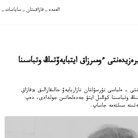
الەمدە
قازاقستان
ساياسات
ت
ەزيدەنتى ءومىرزاق ايتبايەۆتىڭ وتباسىنا
ى - ەلباسى نۇرسۇلتان نازاربايەۆ حالىقارالىق «قازاق
تىڭ وتباسىنا كوڭىل ايتۋ جەدەلحاتىن جولدادى، دەپ
مەتىنە سىلتەمە جاساپ.