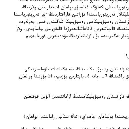
ۇشتەپ ۇجىمداستىرۋ كەزەڭدەرىندە، ادامگەرشىلىككە جات
ريتورياسىنان كەتۋگە ءماجبۇر بولعان ادامدار مەن ولاردىڭ
لار تەرريتورياسىندا تۇراتىن قازاقتاردىڭ ءوز تەرريتورياسىنا
اقستان رەسپۋبليكاسى رەسپۋبليكا شەگىنەن تىس جەرلەردە
لدىك قاجەتتەرىن قاناعاتتاندىرۋعا قامقورلىق جاسايدى، ولار
تتار نەگىزىندە بۇل ازاماتتاردىڭ مۇددەلەرىن قورعايدى»
!
ازاقستان رەسپۋبليكاسىنىڭ مەملەكەتتىك تاۋەلسىزدىگى
تۋرالى» قازاقستان رەسپۋبليكاسىنىڭ كونستيتۋتسيالىق زاڭىنىڭ 7- جانە 8-باپتارىن بۇزىپ، اتاجۇرتىنا ورالعان
ڭ قازاقستان رەسپۋبليكاسىنىڭ ازاماتتىعىن الۋىن قۇقىعىن
ريحىندا بولماعان جاعداي، تەك ستالين زامانىندا بولعان!