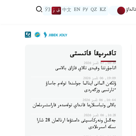
الداۋ
KZ
QZ
РУ
EN
中文
ق ز
ЎЗ
تاقىرىپقا قاتىستى
10:39, 07 تامىز 2026
اتاجۇرتتا وقيدى تالاي قازاق بالاسى
19:09, 06 تامىز 2026
ۇلكەن الماتى اينالما جولىندا تولەم جاساۋ
ءتارتىبى وزگەردى
16:44, 06 تامىز 2026
بالالى وتباسىلارعا قانداي تولەمدەر قاراستىرىلعان
16:28, 06 تامىز 2026
جەڭىل ونەركاسىپتى دامىتۋعا ارنالعان 28 شارا
ىسكە اسىرىلادى