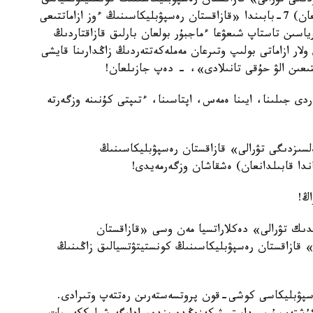
دىگى تۋرالى» قازاقستان رەسپۋبليكاسىنىڭ كونستيتۋتسيالىق
زاڭىنىڭ (1991 - جىلعى 16-جەلتوقساندا قابىلدانعان) 7-بابىندا «قازاقستان رەسپۋبليكاسىنىڭ ءوز ازاماتتىعى
ورياسىن تاستاپ شىعۋعا ءماجبۇر بولعان بارلىق قازاقتاردىڭ
لار ازاماتى بولىپ وتىرعان مەملەكەتتەردىڭ زاڭدارىنا قايشى
تتىعىن الۋ حۇقى تانىلادى»، - دەپ جازىلعان!
دى جىلىنا، ايىنا ەمەس، اپتاسىنا، ءتىپتى كۇنىنە وزگەرتە
لسىزدىگى تۋرالى» قازاقستان رەسپۋبليكاسىنىڭ
اڭ!
ىك تۋرالى» دەكلاراتسيا مەن وسى «قازاقستان
» قازاقستان رەسپۋبليكاسىنىڭ كونستيتۋتسيالىق زاڭىنىڭ
رەسپۋبليكاسى كوشى-قون پروتسەستەرىن رەتتەپ وتىرادى.