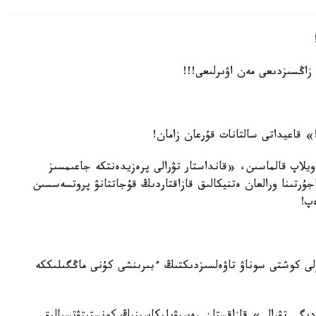
زاڭسىزدىعى مەن اۋىرلىعى!!!
 قاعيداتى سالتانات قۇرعان زامان!
ويلاپ قالماسىن، «قانداستار تۋرالى پرەزيدەنتكە جاعىمسىز
جۇرتىنا ورالعان ەتنيكالىق قازاقتاردىڭ قۇجاتتانۋ پروتسەسسىن
پ!
ۇلى كوشتى سوناۋ تاۋەلسىزدىكتىڭ ءبىرىنشى كۇنى ماڭگىلىككە