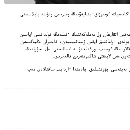
كادەميك ءومىرزاق ايتبايەۆتىڭ ومىردەن وتۋىنە بايلانىستى
زمەتىن اتقارعان ول مەملەكەتتىك ءتىلدىڭ قولدانىس اياسىن
بولدى. ازاماتتىق ايقىن ۇستانىمىمەن، قاجىرلى ەڭبەگىمەن
الالارىنىڭ ءوسىپ-وركەندەۋىنە اتسالىستى. ەل-جۇرتتىڭ
ەرى مەن لايىقتى شاكىرتتەرىن قالدىردى.
ن بەينەسى جۇرتشىلىق جادىندا ءاردايىم ساقتالادى دەپ