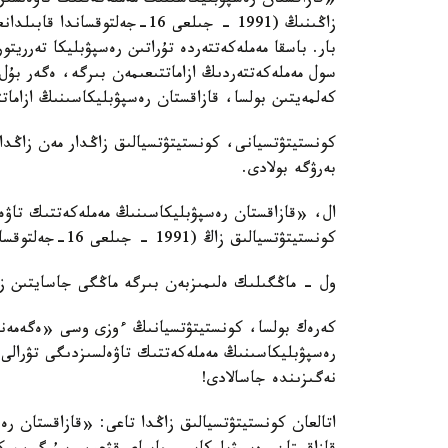
«قازاقستان رەسپۋبليكاسىنىڭ مەملەكەتتىك تاۋەلسىز
بار. باسقا مەملەكەتتەردە تۇراتىن رەسپۋبليكا تەرريت
سول مەملەكەتتەردىڭ ازاماتتىعىمەن بىرگە، ەگەر بۇل و
كەلمەيتىن بولسا، قازاقستان رەسپۋبليكاسىنىڭ ازاما
كونستيتۋتسيانى، كونستيتۋتسيالىق زاڭدار مەن زاڭدار
بەرۋگە بولادى.
ال، «قازاقستان رەسپۋبليكاسىنىڭ مەملەكەتتىك تاۋە
كونستيتۋتسيالىق زاڭ (1991 - جىلعى 16-جەلتوقساندا قابىلدانعان) ەشقاشان وزگەرمەيدى!
ول - ماڭگىلىك ەلىمىزبەن بىرگە ماڭگى جاسايتىن ز
كەرەك بولسا، كونستيتۋتسيانىڭ ءوزى وسى «ەگەمەند
رەسپۋبليكاسىنىڭ مەملەكەتتىك تاۋەلسىزدىگى تۋرالى
نەگىزىندە جاسالادى!
اتالعان كونستيتۋتسيالىق زاڭدا تاعى: «قازاقستان 