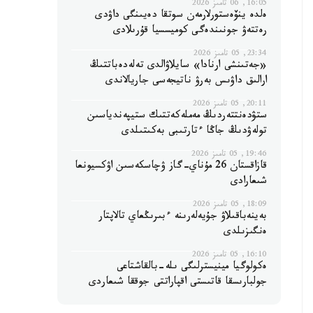
16:05, 06 تامىز 2026
ەلدە ينۆەستورلارمەن سوتقا دەيىنگى داۋدى
رەتتەۋ جونىندەگى كوميسسيا قۇرىلادى
23:34, 05 تامىز 2026
«جەتىنشى ارنادا» سايلاۋالدى تەلەدەباتتىڭ
ارالىق داۋىس بەرۋ ناتيجەسى جاريالاندى
20:11, 05 تامىز 2026
ستۋدەنتتەردىڭ مەملەكەتتىك ستيپەندياسىن
تولەۋدىڭ جاڭا ءتارتىبى بەكىتىلدى
19:46, 05 تامىز 2026
قازاقستان 26 مۇناي-گاز ۋچاسكەسىن اۋكسيونعا
شىعارادى
18:09, 05 تامىز 2026
بەينەباقىلاۋ جۇيەلەرىنە ءبىرىڭعاي تالاپتار
ەنگىزىلدى
16:10, 05 تامىز 2026
ەكولوگيا مينيسترلىگى ىلە-بالقاشتاعى
جولبارىسقا قاتىستى اقپاراتتى جوققا شىعاردى