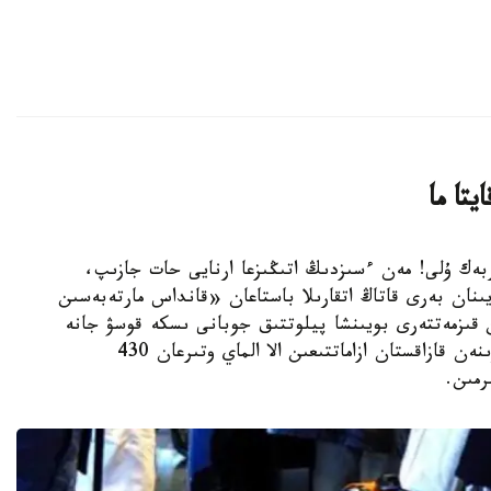
تا ما
ەرجان ساپاربەك ۇلى! مەن ءسىزدىڭ اتىڭىزعا ارنايى حات جازىپ،
نان بەرى قاتاڭ اتقارىلا باستاعان «قانداس مارتەبەسىن
 قىزمەتتەرى بويىنشا پيلوتتىق جوبانى ىسكە قوسۋ جانە
ىسكە اسىرۋ تۋرالى بىرلەسكەن بۇيرىقتىڭ كەسىرىنەن قازاقستان ازاماتتىعىن الا الماي وتىرعان 430
رمىن.