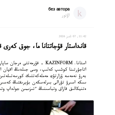
без автора
اۆتور
11:42, 07 تامىز 2026
قانداستار قۇجاتتانا ما، جوق كەرى قاي
استانا. KAZINFORM - قۇرمەتتى 
اتاجۇرتىنا كوشىپ كەلىپ، وسى جىلدىڭ اقپان ايى
بەرۋ نەمەسە ۇزارتۋ» مەملەكەتتىك كورسەتىلەتىن
ەتنيكالىق قازاق وتباسىنىڭ ءتىزىمىن جولداپ وتى