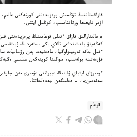
قازاقستاننىڭ تۇڭعىش پرەزيدەنتى كورنەكتى عالىم، ا
اۋىر قايعىعا ورتاقتاسىپ، كوڭىل ايتتى.
«حالىقارالىق قازاق ءتىلى قوعامىنىڭ پرەزيدەنتى قى
كەڭەيتۋ باعىتىنداعى تالاي يگى ىستەردىڭ ۇيىتقىسى 
ءتىل جانە تەرمينولوگيا، مادەنيەت پەن رۋحانيات س
قۇرمەتىنە بولەنىپ، سوڭىنا كوپتەگەن عىلىمي ەڭبەكت
ءومىرزاق ايتباي ۇلىنىڭ عيبراتتى عۇمىرى مەن جارقى
سەنەمىن»، - دەلىنگەن جەدەلحاتتا.
قوعام