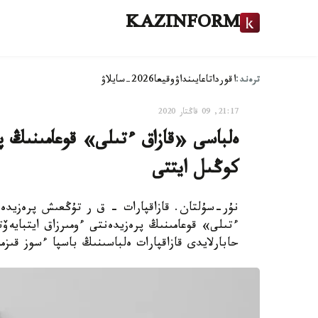
KAZINFORM
ترەند:
اقوردا
تاعايىنداۋ
وقيعا
2026-سايلاۋ
21:17, 09 قاڭتار 2020
ەلباسى «قازاق ءتىلى» قوعامىنىڭ پر
كوڭىل ايتتى
نۇر-سۇلتان. قازاقپارات – ق ر تۇڭعىش پرەزيدەنت
ءتىلى» قوعامىنىڭ پرەزيدەنتى ءومىرزاق ايتبايەۆ
حابارلايدى قازاقپارات ەلباسىنىڭ باسپا ءسوز قىز