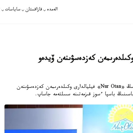
الەمدە
قازاقستان
ساياسات
ت
وكىلدەرىمەن كەزدەسۋىنەن ۆيدەو
نۇر-سۇلتان. قازاقپارات - نۇرسۇلتان نازاربايەۆتىڭ «Nur Otan» فيليالدارى وكىلدەرىمەن كەزدەسۋىنەن
باسىنىڭ باسپا ءسوز قىزمەتىنە سىىلتەمە جاساپ.