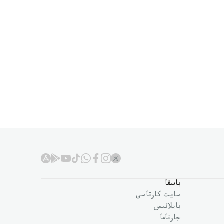
باسقا
سايت كارتاسى
بايلانىس
جارناما