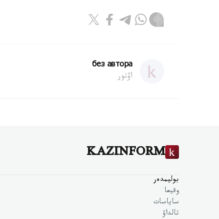
без автора
اۆتور
KAZINFORM
بوليمدەر
وقيعا
ساياسات
تالداۋ