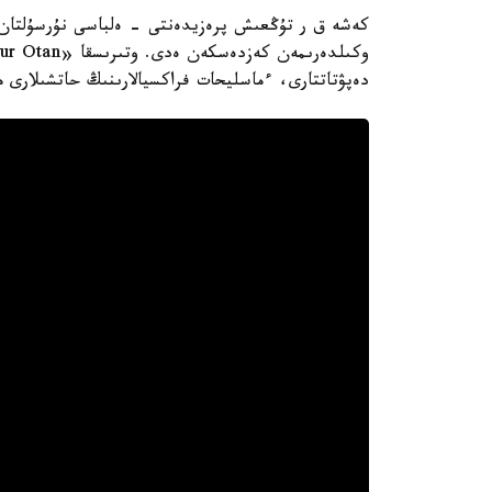
دەپۋتاتتارى، ءماسليحات فراكسيالارىنىڭ حاتشىلارى 