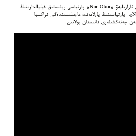
كەشە ق ر تۇڭعىش پرەزيدەنتى - ەلباسى نۇرسۇلتان نازاربايەۆ «Nur Otan» پارتياسى وبلىستىق فيليالدارىنىڭ
وكىلدەرىمەن كەزدەسكەن ەدى. وتىرىسقا «Nur Otan» پارتياسىنىڭ پارلامەنت ماجىلىسىندەگى فراكسيا
مەن جەتەكشىلەرى قاتىسقان بولاتىن.