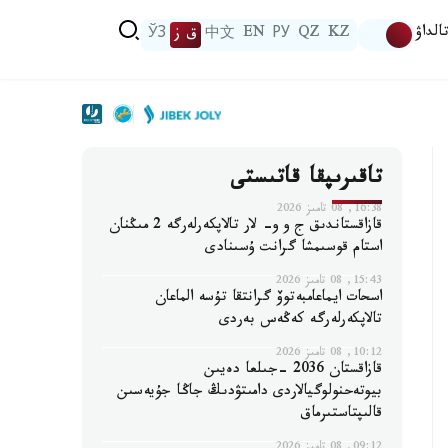
الداۋ
KZ
QZ
РУ
EN
中文
ق ز
ЎЗ
تاقىرىپقا قاتىستى
16:38, 08 تامىز 2026
قازاقستاندىق ج و و- لار تالاپكەرلەرگە 2 مىڭنان
استام قوسىمشا گرانت ۇسىنادى
15:43, 08 تامىز 2026
اسحات ايماعامبەتوۆ گرانتقا تۇسە الماعان
تالاپكەرلەرگە كەڭەس بەردى
10:12, 08 تامىز 2026
قازاقستان 2036 -جىلعا دەيىن
بيوتەحنولوگيالاردى دامىتۋدىڭ جاڭا جۇيەسىن
قالىپتاستىرماق