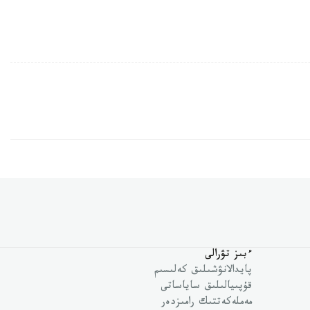
ءبىز تۋرالى
پايدالانۋشىلىق كەلىسىم
قۇپىيالىلىق ساياساتى
مەملەكەتتىك رامىزدەر