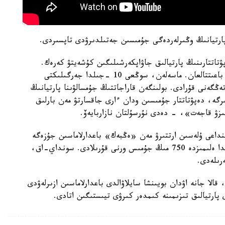
ۋتاتتارىنىڭ پارتيالىق جاۋاپكەرشىلىگىن كۇشەيتۋ كەرەك.
قازىرگى ۋاقىتتا بارلىق رەفورمالار ايماقتاردى دامىتۋعا باعىتتالعان. ماسەلەن، سوڭعى 10 -جىلدا جەرگىلىكتى
گە جۋىق ءوسىپ، 4,7 تريلليون تەڭگەنى قۇرادى. بولىنگەن قاراجاتتىڭ جۇمسالۋىنا پارتيانىڭ
ىرگە، دەپۋتاتتار جۇمىسىن ودان ءارى جاقسارتۋ مەن بارلىق
گىزۋ قاجەت»، - دەدى نۇرسۇلتان نازاربايەۆ.
نداعى ۇلەسىن ارتتىرۋ مەن «ەڭبەك» باعدارلاماسىن جۇزەگە
اسىرۋ جوسپارىن باياندادى. باعدارلاما بويىنشا 2 جىلدا ەلىمىزدە 750 مىڭ جۇمىس ورنى قۇرىلادى. سونداي-اق،
ڭ ءاربىر ءوڭىر، قالا جانە اۋدان بويىنشا سايلاۋالدى باعدارلاماسىن ازىرلەۋدى
پارتيالىق تىزىمىنە كىمدەر كىرۋى تيىستىگىن اتادى.