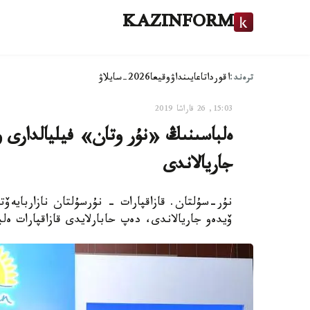
KAZINFORM
ترەند:
اقوردا
تاعايىنداۋ
وقيعا
2026-سايلاۋ
15:03, 26 قاراشا 2019
ەلباسىنىڭ «نۇر وتان» فيليالدارى 
جاريالاندى
ۆيدەو جاريالاندى، دەپ حابارلايدى قازاقپارات ەل