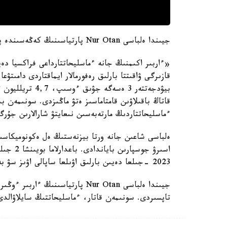
جيىندا ەلباسى Nur Otan پارتياسىنىڭ كەڭەسىندە پارتيانىڭ وڭىرلەردەگى جۇمىسىن جەتىلدىرۋدى تاپسىردى.
«ءاربىر اكىمنىڭ جانە ءماسليحاتتارداعى فراكسيا دەپ
بيۋدجەتتەر 3 ەسە
قاتاڭ باقىلاۋىن قامتاماسىز ەتۋ ماڭىزدى. سونىمەن ب
ءماسليحاتتاردىڭ مارتەبەسىن نىعايتۋ شارالارىن جۇر
ەلباسى شاعىن جانە ورتا بيزنەستىڭ ەل ەكونوميكاسى
2023 -جىلعا دەيىن بارلىق اۋىلعا ساپالى اۋىز سۋ بەرىلەدى.
جيىندا ەلباسى Nur Otan پارتياسىنى
تاپسىردى. سونىمەن قاتار، ءماسليحاتتىڭ سايلاۋالدى 