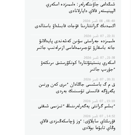
09:12, 08 تامىز 2026
شىڭداعى جاۋىنگەرلەر: ەلىمىزدە اسكەري
الپينيستەر قالاي دايارلانادى
08:40, 08 تامىز 2026
اكىمدىك گرانتتارىنا قۇجات قابىلداۋ باستالدى
22:31, 07 تامىز 2026
ەلىمىزدە جەراستى سۋىن كەشەندى پايدالانۋ
جانە باسقارۋ تۇجىرىمداماسى ازىرلەنىپ جاتىر
21:58, 07 تامىز 2026
اسكەري ينستيتۋتتاردا كونكۋرستىق ىرىكتەۋ
ءجۇرىپ جاتىر
20:31, 07 تامىز 2026
ق م گ باسشىسى جاڭادان ءىرى كەن ورنىن
يگەرۋگە قاتىستى تۇسىنىك بەردى
15:10, 07 تامىز 2026
ءبىلىم گرانتى يەگەرلەرىنىڭ ءتىزىمى شىقتى
14:52, 07 تامىز 2026
قۇرىلتاي سايلاۋى: ءوز ۋچاسكەڭىزدى قالاي
وڭاي تابۋعا بولادى