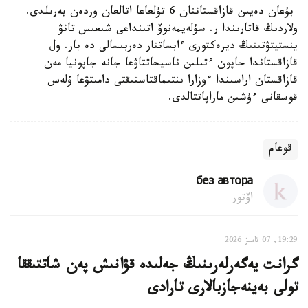
بۇعان دەيىن قازاقستاننان 6 تۇلعاعا اتالعان وردەن بەرىلدى.
ولاردىڭ قاتارىندا ر. سۇلەيمەنوۆ اتىنداعى شىعىس تانۋ
ينستيتۋتىنىڭ ديرەكتورى ءابساتتار دەربىسالى دە بار. ول
قازاقستاندا جاپون ءتىلىن ناسيحاتتاۋعا جانە جاپونيا مەن
قازاقستان اراسىندا ءوزارا ىنتىماقتاستىقتى دامىتۋعا ۇلەس
قوسقانى ءۇشىن ماراپاتتالدى.
قوعام
без автора
اۆتور
19:29, 07 تامىز 2026
گرانت يەگەرلەرىنىڭ جەلىدە قۋانىش پەن شاتتىققا
تولى بەينەجازبالارى تارادى