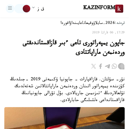
KAZINFORM
ق ز
ترەند:
2026-سايلاۋ
وقيعا
تاعايىنداۋ
اقوردا
17:29, 06 قاراشا 2019
جاپون يمپەراتورى تاعى ءبىر قازاقستاندىقتى
وردەنمەن ماراپاتتادى
نۇر- سۇلتان. قازاقپارات - جاپونيا ۇكىمەتى 2019 -جىلدىڭ
كۇزىندە يمپەراتور اتىنان وردەنمەن ماراپاتتالاتىن شەتەلدىك
تۇلعالاردىڭ ءتىزىمىن جاريالادى. بۇل تۋرالى جاپونيانىڭ
قازاقستانداعى ەلشىلىگى حابارلادى.