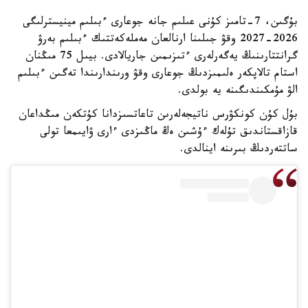
بۇگىن، 7-تامىز كۇنى عىلىم جانە جوعارى ءبىلىم مينيسترلىگى
2026-2027 وقۋ جىلىنا ارنالعان مەملەكەتتىك ءبىلىم بەرۋ
گرانتتارىنىڭ يەگەرلەرى ءتىزىمىن جاريالادى. بيىل 75 مىڭنان
استام تالاپكەر ەلىمىزدىڭ جوعارى وقۋ ورىندارىندا تەگىن ءبىلىم
الۋ مۇمكىندىگىنە يە بولدى.
بۇل كۇن كونكۋرس ناتيجەلەرىن تاعاتسىزدانا كۇتكەن مىڭداعان
قازاقستاندىق تۇلەك ءۇشىن ەڭ ماڭىزدى ءارى ۋايىمعا تولى
ساتتەردىڭ بىرىنە اينالدى.