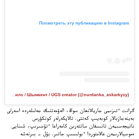
Посмотреть эту публикацию в Instagram
Публикация от SMM / Рилс / Шымкент / UGS creator (@nurdanka_askarkyzy)
گرانت ءتىزىمى جاريالانعان سوڭ، الەۋمەتتىك جەلىلەردە اسەرلى
بەينەجازبالار كوبەيىپ كەتتى. تالاپكەرلەر كونكۋرس
ناتيجەسىمەن تانىسقان ساتتەرىن كامەراعا ءتۇسىرىپ، شىنايى
ەموسيالارىمەن عالامتوردا ءبولىسىپ جاتىر. بۇل - بىرنەشە