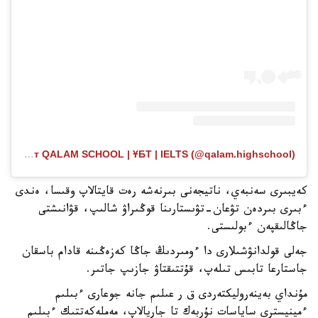
Публикация от QALAM SCHOOL | ҰБТ | IELTS (@qalam.highschool)
كەيبىرى سەنبەي، ناتيجەنى بىرنەشە رەت قايتالاپ وقىسا، ەندى
ءبىرى بىردەن تۋعان-تۋىستارىنا قوڭىراۋ شالىپ، قۋانىشتى
جاڭالىقپەن ءبولىستى.
جەلى قولدانۋشىلارى دا ءومىردىڭ جاڭا كەزەڭىنە قادام باسقان
جاستارعا تابىس تىلەپ، قۇتتىقتاۋ جازىپ جاتىر.
مۇنداي بەينەروليكتەردى ق ر عىلىم جانە جوعارى ءبىلىم
ءمينيسترى ساياسات نۇربەك تا جاريالاپ، مەملەكەتتىك ءبىلىم