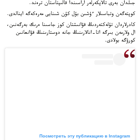
جىلدان بەرى تالاپكەرلەر اراسىندا قالىپتاستان ترەند.
كوپتەگەن وتباسىلار ءۇشىن بۇل كۇن شىنايى مەرەكەگە اينالدى.
كادرلاردان تۇلەكتەردىڭ قۋانىشتان كوز جاسىنا ەرىك بەرگەنىن،
ال ولارمەن بىرگە اتا-انالارىنىڭ جانە دوستارىنىڭ قۋانعانىن
كورۋگە بولادى.
Посмотреть эту публикацию в Instagram