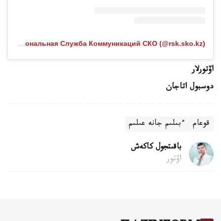
Публикация от Региональная Служба Коммуникаций СКО (@rsk.sko.kz)
اۆتورلار
دوسبول اتاجان
قوعام
ءبىلىم جانە عىلىم
باقىتجول كاكەش
اۆتور