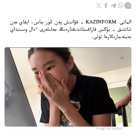
الماتى. KAZINFORM - قۋانىش پەن كوز جاس، ايقاي مەن
شاتتىق - بۇگىن قازاقستاندىقتاردىڭ جەلىلەرى ءدال وسىنداي
بەينەجازبالارعا تولى.
Кадр из видео