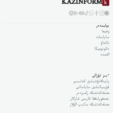
KAZINFORM
بوليمدەر
وقيعا
ساياسات
تالداۋ
ەكونوميكا
الەمدە
ءبىز تۋرالى
پايدالانۋشىلىق كەلىسىم
قۇپىيالىلىق ساياساتى
مەملەكەتتىك رامىزدەر
جەمقورلىققا قارسى شارالار
مەملەكەتتىك ساتىپ الۋلار