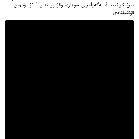
بەرۋ گرانتىنىڭ يەگەرلەرىن جوعارى وقۋ ورىندارىنا تۇسۋىمەن
قۇتتىقتادى.