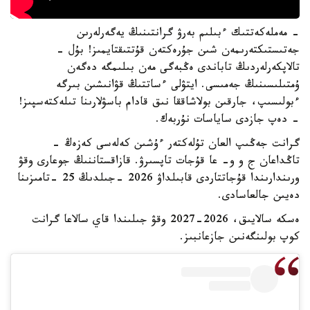
- مەملەكەتتىك ءبىلىم بەرۋ گرانتىنىڭ يەگەرلەرىن
جەتىستىكتەرىمەن شىن جۇرەكتەن قۇتتىقتايمىز! بۇل -
تالاپكەرلەردىڭ تاباندى ەڭبەگى مەن بىلىمگە دەگەن
ۇمتىلىسىنىڭ جەمىسى. ايتۋلى ءساتتىڭ قۋانىشىن بىرگە
ءبولىسىپ، جارقىن بولاشاققا نىق قادام باسۋلارىنا تىلەكتەسپىز!
- دەپ جازدى ساياسات نۇربەك.
گرانت جەڭىپ العان تۇلەكتەر ءۇشىن كەلەسى كەزەڭ -
تاڭداعان ج و و- عا قۇجات تاپسىرۋ. قازاقستاننىڭ جوعارى وقۋ
ورىندارىندا قۇجاتتاردى قابىلداۋ 2026 -جىلدىڭ 25 -تامىزىنا
دەيىن جالعاسادى.
ەسكە سالايىق، 2026-2027 وقۋ جىلىندا قاي سالاعا گرانت
كوپ بولىنگەنىن جازعانبىز.