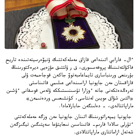
ءال- فارابي اتىنداعى قازاق مەملەكەتتىك ۋنيۆەرسيتەتىندە تاريح
فاكۋلتەتىنىڭ پروفەسسورى، ق ر ۇلتتىق مۋزەيى ديرەكتورىنىڭ
بۇرىنعى ورىنباسارى تايماعامبەتوۆ جاكەن قوجاحمەت ۇلى
قازاقستان مەن جاپونيا اراسىنداعى عىلىمي قاتىناستى
تەرەڭدەتكەنى جانە ءوزارا تۇسىنىستىككە ۇلەس قوسقانى ءۇشىن
«التىن شۋاق مويىن لەنتاسى، كۇنشىعىس وردەنىمەن»
ماراپاتتالدى، - دەلىنگەن حابارلامادا.
جاپونيا يمپەراتورىنىڭ اتىنان جاپونيا مەن وزگە مەملەكەتتى
ءتۇرلى سالادا قارىم- قاتىناسىن نىعايتۋعا سەپتىگىن تيگىزگەن
شەتەل ازاماتتارى ماراپاتتالادى.