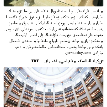
«باتىس قازاقستان وبلىسىنىڭ ورال قالاسىنان يرانعا تۋريستىك
ساپارمەن كەلگەن زەينەتكەر ۇستاز مايرا نۇرماقوۆا شيراز قالاسىنا
ساپارى بارىسىندا پارسى پوەزياسىنىڭ ايگىلى شايىرلارى حافيز
بەن ساعديدىڭ كەسەنەلەرىنە زيارات ەتكەن. سونداي-اق، وسى
جەردە قازاقستاندىق تۋريست قازاقتىڭ ۇلى اقىنى ابايدىڭ
«سەگىز اياق» جانە «عىلىم تاپپاي ماقتانبا» سىندى تانىمال
ولەڭدەرىن جاتقا وقىپ، ەستافەتانى جالعاستىرعان» دەپ
جازادى parstoday.com.
تۇركيانىڭ الەمگە «قاقپاسى» اشىلماق - TRT