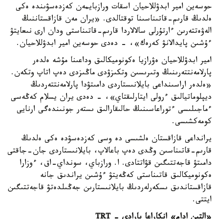
حوسەين امير ابدۋللاحيان اسقات ورازبايمەن كەزدەسۋىندە ەكى
ەلدىڭ قارىم-قاتىناسىنا توقتالدى. «يران مەن قازاقستاننىڭ
الەۋەتتەرىن ءارتۇرلى سالالاردا قارىم-قاتىناستى ودان ارى نىعايتۋ
ءۇشىن پايدالانۋ كەرەك»، - دەدى حوسەين امير ابدۋللاحيان.
امير ابدۋللاحيان ەۋرازيا ەكونوميكالىق وداعىنا مۇشە ەلدەر
پارلامەنتتەرىنىڭ وتىرىسىن وتكىزۋدى ماڭىزدى دەپ اتاپ وتكەن.
«ەلدەر اراسىنداعى بايلانىستاردى دامىتۋدا پارلامەنتتەردىڭ
ديپلوماتيالىق ءرولى ايتارلىقتاي»، - دەدى يران يسلام كەڭەسى
ءماجىلىسى ءتوراعاسىنىڭ حالىقارالىق ىستەر جونىندەگى ارنايى
كومەكشىسى.
يرانداعى قازاقستان ەلشىسى دە وسى كەزدەسۋدە ەكى ەلدىڭ
قارىم-قاتىناسىن وڭدى دەپ باعالاپ، بايلانىستاردى جان-جاقتى
دامىتۋ قاجەتتىگىن قۋاتتادى. ا. ورازباي، سونداي-اق، ءوزارا
ەكونوميكالىق قاتىناستى كەڭەيتۋ ءۇشىن يراندىق جانە
قازاقستاندىق ىسكەرلەردىڭ بايلانىستارىن جەڭىلدەتۋ قاجەتتىگىن
ايتتى.
«التىن ادام» انكاراعا بارادى - TRT