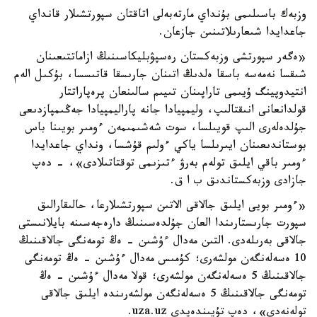
وزبەك باسىلىمى بۇنداي مارتەبەلى اتاقتان سپورتشىلار قانداي
جاعدايدا شىعارىلاتىنىن جازعان.
«ەگەر سپورتشى وزبەكستان رەسپۋبليكاسىنىڭ ازاماتتىعىنان
شىقسا نەمەسە باسقا ەلدىڭ اتىنان جارىسقا قاتىسسا، بۇكىل الەم
انتيدوپينگ ۇيىمى تاراپىنان تىيىم سالىنعان پرەپاراتتار
قولدانعانى انىقتالىپ، وليمپيادا جانە پاراليمپيادا جەڭىمپازدىعى
جۇلدەلەرى الىپ قويىلسا، سوت شەشىمىمەن ءومىر بويىنا باس
بوستاندىعىنان ايىرىلسا ياكي ءولىم قۇشسا، ونداي جاعدايدا
ءومىر باقي ايلىق تولەم بەرۋ ءتىزىمى توقتاتىلادى»، - دەپ
جازادى وزبەكستاندىق ب ا ق.
«ءومىر بويى ايلىق جالاقى الاتىن سپورتشىلارعا، حالىقارالىق
سپورت جارىستارىندا العان جۇلدەسىنىڭ دارەجەسىنە بايلانىستى
جالاقى بەرىلەدى. التىن مەدال ءۇشىن - ەڭ تومەنگى جالاقىنىڭ
10 ەسەلەنگەن مولشەرى؛ كۇمىس مەدال ءۇشىن - ەڭ تومەنگى
جالاقىنىڭ 5 ەسەلەنگەن مولشەرى؛ قولا مەدال ءۇشىن - ەڭ
تومەنگى جالاقىنىڭ 5 ەسەلەنگەن مولشەرىندە ايلىق جالاقى
تولەنەدى»، دەپ تۇيىندەيدى uza.uz.