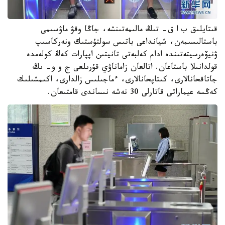
قىتايلىق ب ا ق- تىڭ مالىمەتىنشە، جاڭا وقۋ ماۋسىمى
باستالىسىمەن، شيانداعى باتىس سولتۇستىك ونەركاسىپ
ۋنيۆەرسيتەتىندە ادام كەلبەتى تانيتىن اپپارات كەڭ كولەمدە
قولدانىلا باستاعان. اتالعان زاماناۋي قۇرىلعى ج و و- ىڭ
جاتاقحانالارى، كىتاپحانالارى، ءماجىلىس زالدارى، اكىمشىلىك
كەڭسە عيماراتى قاتارلى 30 نەشە نىساندى قامتىعان.