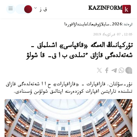
KAZINFORM
ق ز
ترەند:
2026-سايلاۋ
وقيعا
تاعايىنداۋ
اقوردا
12:05, 07 قىركۇيەك 2019
تۇركيانىڭ الەمگە «قاقپاسى» اشىلماق -
شەتەلدەگى قازاق ءتىلدى ب ا ق- قا شولۋ
نۇر-سۇلتان. قازاقپارات - «قازاقپارات» ح ا ا شەتەلدەگى قازاق
تىلىندە تارايتىن اقپارات كوزدەرىنە اپتالىق شولۋىن ۇسىنادى.