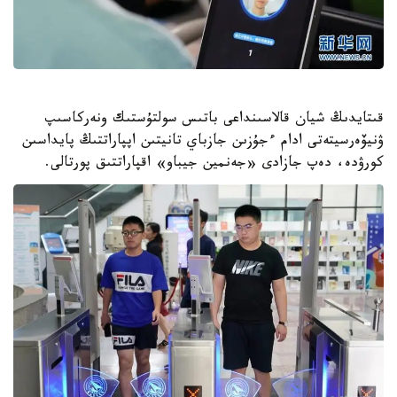
قىتايدىڭ شيان قالاسىنداعى باتىس سولتۇستىك ونەركاسىپ
ۋنيۆەرسيتەتى ادام ءجۇزىن جازباي تانيتىن اپپاراتتىڭ پايداسىن
كورۋدە، دەپ جازادى «جەنمين جيباو» اقپاراتتىق پورتالى.