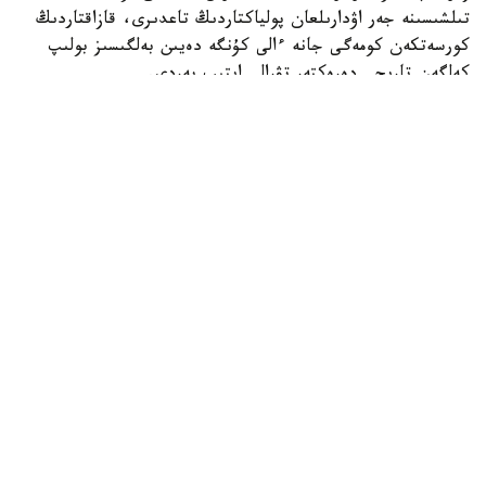
تىلشىسىنە جەر اۋدارىلعان پولياكتاردىڭ تاعدىرى، قازاقتاردىڭ
كورسەتكەن كومەگى جانە ءالى كۇنگە دەيىن بەلگىسىز بولىپ
كەلگەن تاريحي دەرەكتەر تۋرالى ايتىپ بەردى.
فوتو: اقەركە داۋرەنبەك قىزى/kazinform
-
ۆالەنتينا ۆلاديميروۆنا، وزەرنوە اۋىلىنىڭ تاريحىن زەرتتەۋگە