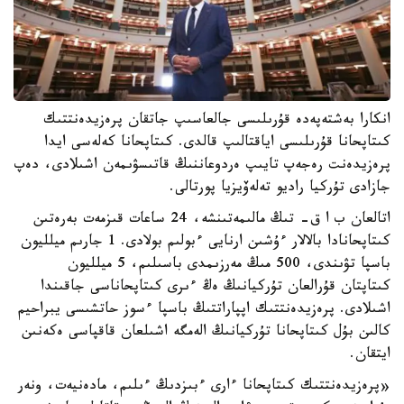
انكارا بەشتەپەدە قۇرىلىسى جالعاسىپ جاتقان پرەزيدەنتتىك
كىتاپحانا قۇرىلىسى اياقتالىپ قالدى. كىتاپحانا كەلەسى ايدا
پرەزيدەنت رەجەپ تايىپ ەردوعاننىڭ قاتىسۋىمەن اشىلادى، دەپ
جازادى تۇركيا راديو تەلەۆيزيا پورتالى.
اتالعان ب ا ق- تىڭ مالىمەتىنشە، 24 ساعات قىزمەت بەرەتىن
كىتاپحانادا بالالار ءۇشىن ارنايى ءبولىم بولادى. 1 جارىم ميلليون
باسپا تۋىندى، 500 مىڭ مەرزىمدى باسىلىم، 5 ميلليون
كىتاپتان قۇرالعان تۇركيانىڭ ەڭ ءىرى كىتاپحاناسى جاقىندا
اشىلادى. پرەزيدەنتتىك اپپاراتتىڭ باسپا ءسوز حاتشىسى يبراحيم
كالىن بۇل كىتاپحانا تۇركيانىڭ الەمگە اشىلعان قاقپاسى ەكەنىن
ايتقان.
«پرەزيدەنتتىك كىتاپحانا ءارى ءبىزدىڭ ءىلىم، مادەنيەت، ونەر