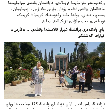
وركەنيەتتەر مۇراجايىنا قويىلادى. قازاقستان ۇلتتىق مۇراجايىندا
ساقتالعان «التىن ادام» بۇدان بۇرىن بەلارۋس، ازەربايجان،
رەسەي، قىتاي، پولشا جانە وڭتۇستىك كورەيادا كورمەگە
قويىلدى» دەپ جازادى تۇركيالىق ب ا ق.
اباي ولەڭدەرى يراننىڭ شيراز قالاسىندا وقىلدى - «فارس»
اقپارات اگەنتتىگى
قازاقتىڭ باس اقىنى اباي قۇنانباي ۇلىنىڭ 175 جىلدىعىنا وراي