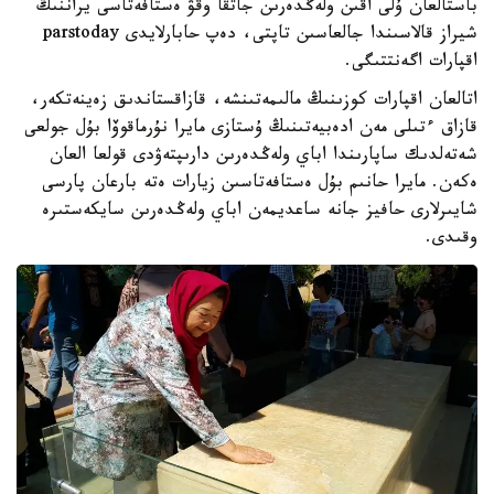
باستالعان ۇلى اقىن ولەڭدەرىن جاتقا وقۋ ەستافەتاسى يراننىڭ
شيراز قالاسىندا جالعاسىن تاپتى، دەپ حابارلايدى parstoday
اقپارات اگەنتتىگى.
اتالعان اقپارات كوزىنىڭ مالىمەتىنشە، قازاقستاندىق زەينەتكەر،
قازاق ءتىلى مەن ادەبيەتىنىڭ ۇستازى مايرا نۇرماقوۆا بۇل جولعى
شەتەلدىك ساپارىندا اباي ولەڭدەرىن دارىپتەۋدى قولعا العان
ەكەن. مايرا حانىم بۇل ەستافەتاسىن زيارات ەتە بارعان پارسى
شايىرلارى حافيز جانە ساعديمەن اباي ولەڭدەرىن سايكەستىرە
وقىدى.