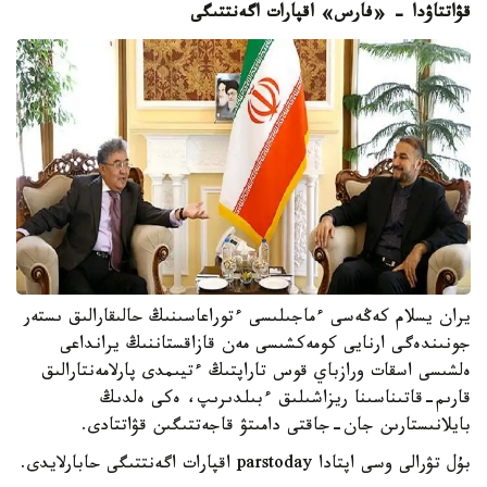
قۋاتتاۋدا - «فارس» اقپارات اگەنتتىگى
يران يسلام كەڭەسى ءماجىلىسى ءتوراعاسىنىڭ حالىقارالىق ىستەر
جونىندەگى ارنايى كومەكشىسى مەن قازاقستاننىڭ يرانداعى
ەلشىسى اسقات ورازباي قوس تاراپتىڭ ءتيىمدى پارلامەنتارالىق
قارىم-قاتىناسىنا ريزاشىلىق ءبىلدىرىپ، ەكى ەلدىڭ
بايلانىستارىن جان-جاقتى دامىتۋ قاجەتتىگىن قۋاتتادى.
بۇل تۋرالى وسى اپتادا parstoday اقپارات اگەنتتىگى حابارلايدى.