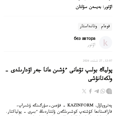
اۆتور: بەيسەن سۇلتان
قوعام
وتانداستار
без автора
اۆتور
12:07, 27 شىلدە 2026
پولياك بولىپ تۋعانى ءۇشىن عانا جەر اۋدارىلدى -
ولكەتانۋشى
پەتروپاۆل. KAZINFORM - قۋعىن-سۇرگىنگە ۇشىراپ،
قازاقستانعا كۇشتەپ كوشىرىلگەن ۇلتتاردىڭ ءبىرى - پولياكتار.