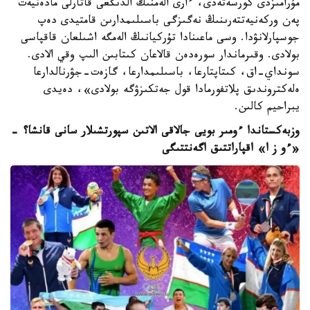
مۇرامىزدى كورسەتەدى، ءارى الەمنىڭ الدىڭعى قاتارلى مادەنيەت
پەن وركەنيەتتەرىنىڭ نەگىزگى باسىلىمدارىن قامتيدى دەپ
جوسپارلانۋدا. وسى ماعىنادا تۇركيانىڭ الەمگە اشىلعان قاقپاسى
بولادى. وقىرماندار سورەدەن قالاعان كىتابىن الىپ وقي الادى.
سونداي-اق، كىتاپتارعا، باسىلىمدارعا، گازەت-جۋرنالدارعا
ەلەكتروندىق پلاتفورمادا قول جەتكىزۋگە بولادى»، دەيدى
يبراحيم كالىن.
وزبەكستاندا ءومىر بويى جالاقى الاتىن سپورتشىلار سانى قانشا؟ -
«ءو ز ا» اقپاراتتىق اگەنتتىگى