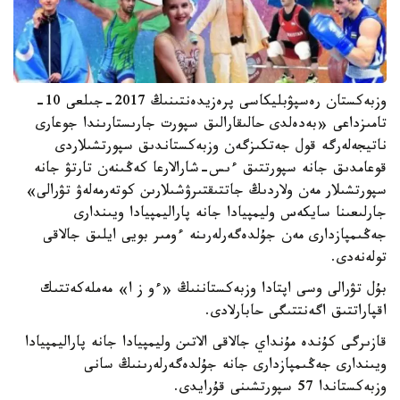
وزبەكستان رەسپۋبليكاسى پرەزيدەنتىنىڭ 2017-جىلعى 10-
تامىزداعى «بەدەلدى حالىقارالىق سپورت جارىستارىندا جوعارى
ناتيجەلەرگە قول جەتكىزگەن وزبەكستاندىق سپورتشىلاردى
قوعامدىق جانە سپورتتىق ءىس-شارالارعا كەڭىنەن تارتۋ جانە
سپورتشىلار مەن ولاردىڭ جاتتىقتىرۋشىلارىن كوتەرمەلەۋ تۋرالى»
جارلىعىنا سايكەس وليمپيادا جانە پاراليمپيادا ويىندارى
جەڭىمپازدارى مەن جۇلدەگەرلەرىنە ءومىر بويى ايلىق جالاقى
تولەنەدى.
بۇل تۋرالى وسى اپتادا وزبەكستاننىڭ «ءو ز ا» مەملەكەتتىك
اقپاراتتىق اگەنتتىگى حابارلادى.
قازىرگى كۇندە مۇنداي جالاقى الاتىن وليمپيادا جانە پاراليمپيادا
ويىندارى جەڭىمپازدارى جانە جۇلدەگەرلەرىنىڭ سانى
وزبەكستاندا 57 سپورتشىنى قۇرايدى.