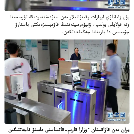
بۇل زاماناۋي اپپارات وقىتۋشىلار مەن ستۋدەنتتەردىڭ تۇرمىسىنا
وتە قولايلى بولىپ، ۋنيۆەرسيتەتتىڭ قاۋىپسىزدىكتى باسقارۋ
جۇمىسىن دا بارىنشا جەڭىلدەتكەن.
يران مەن قازاقستان ءوزارا قارىم-قاتىناستى دامىتۋ قاجەتتىگىن