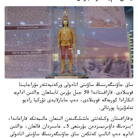
ساق جاۋىنگەرىنىڭ ساۋىتى انادولى وركەنيەتتەر مۇراجايىنا
قويىلادى. قازاقستاندا 50 جىل بۇرىن تابىلعان «التىن ادام»
انكارادا كورمەگە قويىلادى، دەپ حابارلايدى تۇركيا راديو
تەلەۆيزيا پورتالى.
«قازاقستان وكىلەتتى ەلشىلىگىنەن الىنعان مالىمەتكە قاراعاندا،
ءبىزدىڭ داۋىرىمىزدەن بۇرىنعى 5- عاسىردان قالعان، «التىن
ادام» دەپ اتالىپ كەتكەن ساق جاۋىنگەرىنىڭ ساۋىتى انادولى