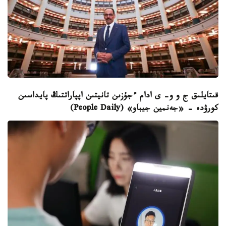
قىتايلىق ج و و- ى ادام ءجۇزىن تانيتىن اپپاراتتىڭ پايداسىن
كورۋدە - «جەنمين جيباو» (People Daily)