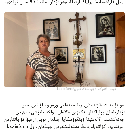
بيىل قازاقستانعا پولياكتاردىڭ جەر اۋدارىلعانىنا 90 جىل تولدى.
فوتو: اقەركە داۋرەنبەك قىزى/kazinform
سولتۇستىك قازاقستان وبلىسىنداعى وزەرنوە اۋىلىن جەر
اۋدارىلعان پولياكتار نەگىزىن قالاعان. ولكە تانۋشى، مۋزەي
جەتەكشىسى ۆالەنتينا ۆيتكوۆسكايا جىلدار بويى ارحيۆ قۇجاتتارىن
زەرتتەپ، كۋاگەرلەردىڭ ەستەلىكتەرىن جيناعان. ول kazinform