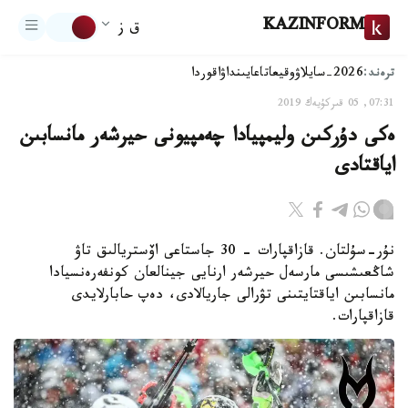
KAZINFORM
ق ز
ترەند:
2026-سايلاۋ
وقيعا
تاعايىنداۋ
اقوردا
07:31, 05 قىركۇيەك 2019
ەكى دۇركىن وليمپيادا چەمپيونى حيرشەر مانسابىن
اياقتادى
نۇر-سۇلتان. قازاقپارات - 30 جاستاعى اۆستريالىق تاۋ
شاڭعىشىسى مارسەل حيرشەر ارنايى جينالعان كونفەرەنسيادا
مانسابىن اياقتايتىنى تۋرالى جاريالادى، دەپ حابارلايدى
قازاقپارات.