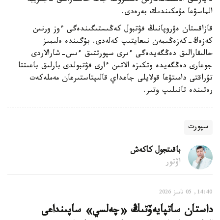
دايارلىق ادىستەمەلەرىن ەنگىزۋگە جانە حالىقارالىق تاجىريبە
الماسۋعا مۇمكىندىك بەرەدى.
قازاقستان ەۋروپانىڭ فۋتبول كەڭىستىگىندەگى ءوز ورنىن
كەزەڭ-كەزەڭىمەن نىعايتىپ كەلەدى. بۇگىندە ەلىمىز
حالىقارالىق دەڭگەيدەگى ءىرى سپورتتىق ءىس-شارالاردى
جوعارى دەڭگەيدە وتكىزە الاتىن ءارى فۋتبولدى بارلىق باعىتتا
تۇراقتى دامىتۋعا قولايلى جاعداي قالىپتاستىرعان مەملەكەت
رەتىندە تانىلىپ وتىر.
سپورت
باقىتجول كاكەش
اۆتور
14:40, 05 تامىز 2026
داستان ساتپايەۆتىڭ «چەلسي» ساپىنداعى