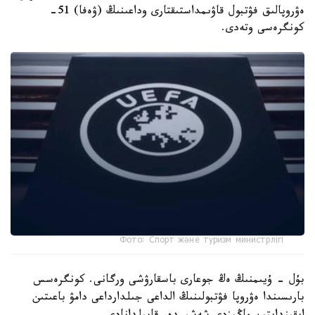
ەۋروپالىق فۋتبول قاۋىمداستىقتارى وداعىنىڭ (ۋەفا) 51-
كونگرەسى وتەدى.
Фото: Спорт және туризм министрлігі
بۇل - ۇيىمنىڭ ەڭ جوعارى باسقارۋشى ورگانى. كونگرەسس
بارىسىندا ەۋروپا فۋتبولىنىڭ الداعى جىلدارداعى دامۋ باعىتىن