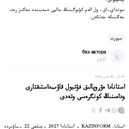
چەمپيونى.
سونداي-اق، ول الەم كۋبوگىنىڭ جالپى ەسەبىندە سەگىز رەت
جەڭىسكە جەتكەن.
سپورت
без автора
اۆتور
22:05, 05 تامىز 2026
استانادا ەۋروپالىق فۋتبول قاۋىمداستىقتارى
وداعىنىڭ كونگرەسى وتەدى
استانا. KAZINFORM - استانادا 2027 -جىلعى 22 -ساۋىردە