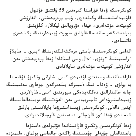
ايقىندايتىن ماڭىزدى شەشىمدەر قابىلدانادى.
كونگرەسكە ۋەفا قۇرامىنا كىرەتىن 55 ۇلتتىق فۋتبول
قاۋىمداستىعىنىڭ وكىلدەرى، ۇيىم پرەزيدەنتى، اتقارۋشى
كوميتەت مۇشەلەرى، فيفا، ەۋروپالىق ليگالار، كلۋبتىق
بىرلەستىكتەر جانە حالىقارالىق سپورت ۇيىمدارىنىڭ وكىلدەرى
قاتىسادى.
الداعى كونگرەستىڭ باستى ەرەكشەلىكتەرىنىڭ ءبىرى - سايلاۋ
ءراسىمىنىڭ ءوتۋى. ءدال وسى استانادا ۋەفا پرەزيدەنتى مەن
اتقارۋشى كوميتەت مۇشەلەرى سايلانادى.
قازاقستاننىڭ وسىنداي اۋقىمدى ءىس-شارانى وتكىزۋ قۇقىعىنا
يە بولۋى - ۋەفا- نىڭ ەلىمىزگە بىلدىرگەن جوعارى سەنىمىنىڭ
جانە حالىقارالىق دەڭگەيدەگى سپورتتىق ءىس-شارالاردى
ۇيىمداستىرۋداعى تاجىريبەسى مەن الەۋەتىنىڭ مويىندالعانىنىڭ
ايقىن دالەلى. كونگرەستى ۇيىمداستىرۋعا بايلانىستى بارلىق
شىعىندى ۋەفا ءوز قاراجاتى ەسەبىنەن قارجىلاندىرادى.
ۋەفا كونگرەسىن وتكىزۋ قازاقستاندا فۋتبولدى دامىتۋعا
باعىتتالعان جۇيەلى جۇمىستىڭ زاڭدى جالعاسى بولماق. ەلىمىزدە