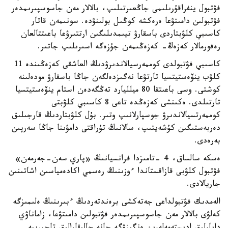
فۋتبول ينفراقۇرىلىمى جاڭعىرتىلىپ، بالالار مەن جاسوسپىرىمدەر
فۋتبولىن دامىتۋعا ەرەكشە كوڭىل بولىنۋدە. سونىمەن قاتار
كاسىبي كلۋبتاردى باسقارۋ تيىمدىلىگىن ارتتىرۋعا باعىتتالعان
رەفورمالار كەزەڭ- كەزەڭىمەن جۇزەگە اسىرىلىپ جاتىر.
كاسىبي فۋتبولدى كوممەرسيالاندىرۋدىڭ العاشقى كەزەڭىندە 11
كلۋب ينۆەستيتسيا تارتۋعا نەگىزدەلگەن جاڭا باسقارۋ مودەلىنە
كوشتى. وسى باعىتقا 80 ميلليارد تەڭگەدەن استام ينۆەستيتسيا
تارتىلدى. ەكىنشى كەزەڭدە تاعى 8 كاسىبي كلۋبتى
كوممەرتسيالاندىرۋ جوسپارلانىپ وتىر. بۇل كلۋبتاردىڭ قارجىلىق
دەربەستىگىن كۇشەيتىپ، سالانىڭ تۇراقتى دامۋىنا جاڭا سەرپىن
بەرەدى.
ەسكە سالساق، 4 -تامىزدا فرانسيانىڭ «پاري سەن-جەرمەن»
فۋتبول كلۋبى قازاقستاندا ءوزىنىڭ رەسمي اكادەمياسىن اشاتىنىن
جاريالادى.
الەمدىك فۋتبولداعى جەتەكشى برەندتەردىڭ ءبىرىنىڭ ەلىمىزگە
كەلۋى بالالار مەن جاسوسپىرىمدەر فۋتبولىن دامىتۋعا، زاماناۋي