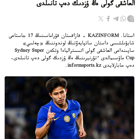
العاشقى گولى ەڭ ۇزدىك دەپ تانىلدى
استانا. KAZINFORM - قازاقستان قۇراماسىنىڭ 17 جاستاعى
شابۋىلشىسى داستان ساتپايەۆتىڭ لوندوننىڭ «چەلسي»
ساپىنداعى العاشقى گولى اتسستراليادا وتكەن Sydney Super
Cup ماۋسىمالدى ءتۋرنيرىنىڭ ەڭ ۇزدىك گولى دەپ تانىلدى،
دەپ حابارلايدى informsports.kz.