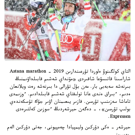
التاي كولگىنوۆ ەلوردا تۇرعىندارىن Astana marathon - 2019
شاراسىنا قاتىسۋعا شاقىردى «مۇنداي شەشىم قابىلداۋىمنىڭ
بىرنەشە سەبەبى بار. مەن بۇل تۋرالى دا بىرنەشە رەت ويلانعان
ەدىم، ءبىراق ەندى عانا تولىقتاي شەشىم قابىلدادىم. ءوزىمدى
تاماشا سەزىنىپ تۇرمىن. قازىر يىعىمنان اۋىر جۇك تۇسكەندەي
بولىپ تۇرمىن»، - دەگەن حيرشەردىڭ ءسوزىن كەلتىرەدى
Expressen.
حيرشەر - ەكى دۇركىن وليمپيادا چەمپيونى، جەتى دۇركىن الەم