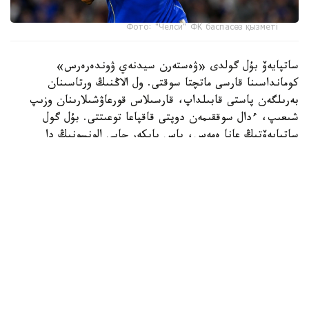
Фото: "Челси" ФК баспасөз қызметі
ساتپايەۆ بۇل گولدى «ۋەستەرن سيدنەي ۋوندەرەرس»
كومانداسىنا قارسى ماتچتا سوقتى. ول الاڭنىڭ ورتاسىنان
بەرىلگەن پاستى قابىلداپ، قارسىلاس قورعاۋشىلارىنان وزىپ
شىعىپ، ءدال سوققىمەن دوپتى قاقپاعا توعىتتى. بۇل گول
ساتپايەۆتىڭ عانا ەمەس، باس باپكەر حابي الونسونىڭ دا
«چەلسي» ساپىنداعى العاشقى دوبى بولاتىن.
ءتۋرنيردىڭ ۇزدىك گولدارى رەيتينگىندە ەكىنشى ورىنعا
«توتتەنحەم» شابۋىلشىسى ماتيس تەلدىڭ «سيدنەي» قاقپاسىنا
ايىپ دوبىنان سوققان گولى جايعاستى.
ءۇشىنشى ورىن ايدان حەمموندتىڭ «چەلسيگە» سوققان گولىنا
بۇيىردى. ءتورتىنشى ورىنعا «چەلسي» جارتىلاي قورعاۋشىسى
داريۋ ەسسۋگۋدىڭ دوبى ەندى. بۇل شابۋىلدىڭ باستالۋىنا
ساتپايەۆ تا قاتىسقان.