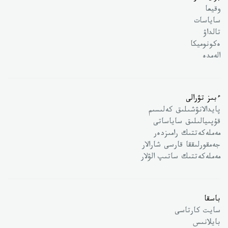
وقيعا
ساياسات
تالداۋ
ەكونوميكا
الەمدە
ءبىز تۋرالى
پايدالانۋشىلىق كەلىسىم
قۇپىيالىلىق ساياساتى
مەملەكەتتىك رامىزدەر
جەمقورلىققا قارسى شارالار
مەملەكەتتىك ساتىپ الۋلار
باسقا
سايت كارتاسى
بايلانىس