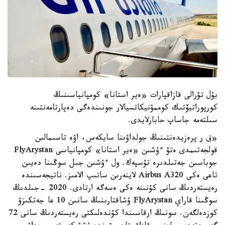
بۇل تۋرالى قازاقپارات «ەير استانا» كومپانياسىنىڭ
كورپوراتيۆتىك كوممۋنيكاتسيالار جونىندەگى دەپارتامەنتىنە
سىلتەمە جاساپ حابارلايدى.
«ق ر پرەزيدەنتىنىڭ جولداۋىنا سايكەس، اۋە تاسىمالىن
قولجەتىمدى ەتۋ ءۇشىن «ەير استانا» كومپانياسى FlyArystan
جوباسىن جەتىلدىرە تۇسپەك. ول ءۇشىن جىل سوڭىنا دەيىن
تاعى ەكى Airbus A320 لاينەرىن ساتىپ الامىز. ناتيجەسىندە
رەيستەردىڭ سانى كۇنىنە ەكى ەسەگە ارتادى. 2020 -جىلدىڭ
سوڭىنا قاراي FlyArystan ۇشاقتارىنىڭ سانىن 10 عا جەتكىزۋ
كوزدەلگەن. سونىڭ ارقاسىندا كۇندەلىكتى رەيستەردىڭ سانى 72