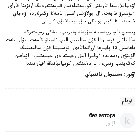
اۋەجايلارىندا تاريفتى كورسەتىلەتىن قىزمەتتەردىڭ ارتۋىنا قاراي
ءتۇسىرۋ قاجەت. ال جولاۋشى اعىنى باسەڭ وڭىرلەردە اۋەجاي
شىعىنىنىڭ ءبىر بولىگى سۋبسيديالانۋى ءتيىس.
رەسەي تاجىريبەسىنە سۇيەنە وتىرىپ، ىشكى رەيستەرگە
سالىناتىن قوسىمشا قۇن سالىعىن الىپ تاستاۋ قاجەت. بۇل بيلەت
باعاسىن 12 پايىزعا ارزانداتادى. قوسىمشا قۇن سالىعىنىڭ
الۋىنۋى رەسەيدە ءوڭىرارالىق رەيستەردى جيىلەتىپ، اۋماعىن
كەڭەيتىپ وتىر»، - دەلىنگەن كومپانيانىڭ اقپاراتىندا.
اۆتور:
ەسىمجان ناقتىباي
قوعام
без автора
اۆتور