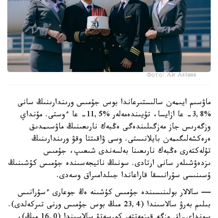
Фото: Air Astana
ماۋسىم ايىمەن سالىستىرعاندا بوس جۇمىس ورىندارىنىڭ سانى
%3,8- عا ازايسا، تۇيىندەمەلەر %11,5- عا ءوستى. مۇنداي
وزگەرىس جاز مەزگىلىندەگى ەڭبەك نارىعىنىڭ ماۋسىمدىق
ەرەكشەلىگىمەن بايلانىستى. وسى ۋاقىتتا وقۋ ورىندارىنىڭ
تۇلەكتەرى ەڭبەك نارىعىنا بەلسەندى شىعىپ، جۇمىس
ىزدەۋشىلەر سانى ارتادى. سونىڭ ناتيجەسىندە جۇمىس كۇشىنىڭ
ۇسىنىسى سۇرانىسقا قاراعاندا جىلدامىراق وسەدى.
— سالالار بولىنىسىندە جۇمىس كۇشىنە ەڭ جوعارى ءسۇرانىس
بىلىم بەرۋ سالاسىندا (23,4 مىڭ بوس جۇمىس ورنى تىركەلدى).
سونداي-اق وزگە قىزمەتتەر كورسەتۋ سالاسىندا (16,0 مىڭ)،