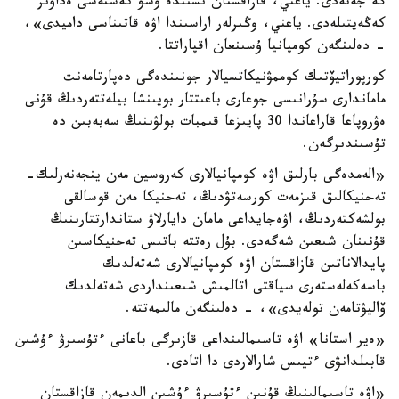
گە جەتەدى. ياعني، قازاقستان ىشىندە ۇشۋ كەستەسى ەداۋىر
كەڭەيتىلەدى. ياعني، وڭىرلەر اراسىندا اۋە قاتىناسى داميدى»،
- دەلىنگەن كومپانيا ۇسىنعان اقپاراتتا.
كورپوراتيۆتىك كوممۋنيكاتسيالار جونىندەگى دەپارتامەنت
ماماندارى سۇرانىسى جوعارى باعىتتار بويىنشا بيلەتتەردىڭ قۇنى
ەۋروپاعا قاراعاندا 30 پايىزعا قىمبات بولۋىنىڭ سەبەبىن دە
تۇسىندىرگەن.
«الەمدەگى بارلىق اۋە كومپانيالارى كەروسين مەن ينجەنەرلىك-
تەحنيكالىق قىزمەت كورسەتۋدىڭ، تەحنيكا مەن قوسالقى
بولشەكتەردىڭ، اۋەجايداعى مامان دايارلاۋ ستاندارتتارىنىڭ
قۇنىنان شىعىن شەگەدى. بۇل رەتتە باتىس تەحنيكاسىن
پايدالاناتىن قازاقستان اۋە كومپانيالارى شەتەلدىك
باسەكەلەستەرى سياقتى اتالمىش شىعىنداردى شەتەلدىك
ۆاليۋتامەن تولەيدى»، - دەلىنگەن مالىمەتتە.
«ەير استانا» اۋە تاسىمالىنداعى قازىرگى باعانى ءتۇسىرۋ ءۇشىن
قابىلدانۋى ءتيىس شارالاردى دا اتادى.
«اۋە تاسىمالىنىڭ قۇنىن ءتۇسىرۋ ءۇشىن الدىمەن قازاقستان