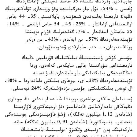
جاريالادى. ولاردىڭ ىشىندە 35 جاسقا دەيىنگى ازاماتتاردىڭ
ۇلەسى - %54، بۇل جاز مەزگىلىندە وقۋ ورىندارى تۇلەكتەرىنىڭ
ەڭبەك نارىعىنا بەلسەندى شىعۋىمەن بايلانىستى. 35- 44 جاس
ارالىعىنداعى ازاماتتار - %25، 45- 54 جاس ارالىعى - %14،
55 جاستان اسقاندار - %7. گەندەرلىك قۇرام بويىنشا
تۇيىندەمەلەردىڭ %57- ىن ايەلدەر، %43- ىن ەرلەر
ورنالاستىرعان، - دەپ حابارلادى ۆەدومستۆودان.
جۇمىس كۇشى ۇسىنىسىنىڭ بىلىكتىلىك قۇرىلىمى ەڭبەك
نارىعىنداعى سۇرانىسقا جالپى سايكەس كەلەدى. ورتا
دەڭگەيدەگى بىلىكتىلىگى بار مامانداردىڭ ۇلەسىنە
تۇيىندەمەلەردىڭ %38- ى، جوعارى بىلىكتى ماماندارعا - %38،
ال تومەن بىلىكتىلىكتى جۇمىس ىزدەۋشىلەرگە %24 تيەسىلى.
ۇسىنىلعان جالاقى مولشەرى بويىنشا شىلدە ايىنداعى ەڭ جوعارى
ەڭبەكاقى باعدارلامالىق قامتاماسىز ەتۋ ارحيتەكتورى لاۋازىمىنا
(شامامەن 1,12 ميلليون تەڭگە)، ۇشۋ قاۋىپسىزدىگى جونىندەگى
ينجەنەر- ينسپەكتورعا (شامامەن 0,91 ميلليون تەڭگە) جانە
ماركەتينگ پەن ءونىمدى وتكىزۋ ءبولىمىنىڭ باستىعىنىڭ