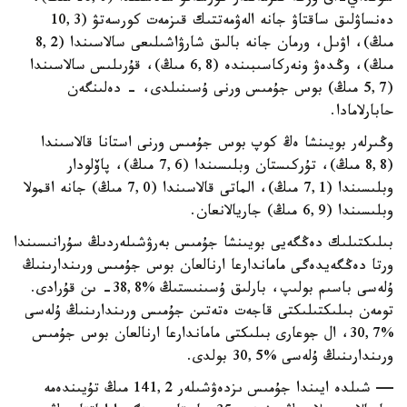
دەنساۋلىق ساقتاۋ جانە الەۋمەتتىك قىزمەت كورسەتۋ (10,3
مىڭ)، اۋىل، ورمان جانە بالىق شارۋاشىلىعى سالاسىندا (8,2
مىڭ)، وڭدەۋ ونەركاسىبىندە (6,8 مىڭ)، قۇرىلىس سالاسىندا
(5,7 مىڭ) بوس جۇمىس ورنى ۇسىنىلدى، - دەلىنگەن
حابارلامادا.
وڭىرلەر بويىنشا ەڭ كوپ بوس جۇمىس ورنى استانا قالاسىندا
(8,8 مىڭ)، تۇركىستان وبلىسىندا (7,6 مىڭ)، پاۆلودار
وبلىسىندا (7,1 مىڭ)، الماتى قالاسىندا (7,0 مىڭ) جانە اقمولا
وبلىسىندا (6,9 مىڭ) جاريالانعان.
بىلىكتىلىك دەڭگەيى بويىنشا جۇمىس بەرۋشىلەردىڭ سۇرانىسىندا
ورتا دەڭگەيدەگى ماماندارعا ارنالعان بوس جۇمىس ورىندارىنىڭ
ۇلەسى باسىم بولىپ، بارلىق ۇسىنىستىڭ %38,8- ىن قۇرادى.
تومەن بىلىكتىلىكتى قاجەت ەتەتىن جۇمىس ورىندارىنىڭ ۇلەسى
%30,7، ال جوعارى بىلىكتى ماماندارعا ارنالعان بوس جۇمىس
ورىندارىنىڭ ۇلەسى %30,5 بولدى.
— شىلدە ايىندا جۇمىس ىزدەۋشىلەر 141,2 مىڭ تۇيىندەمە