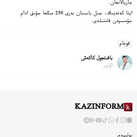
جاريالانعان.
ايتا كەتەيىك، جىل باسىنان بەرى 250 مىڭعا جۋىق ادام
جۇمىسپەن قامتىلدى.
قوعام
باقىتجول كاكەش
اۆتور
KAZINFORM
بوليمدەر