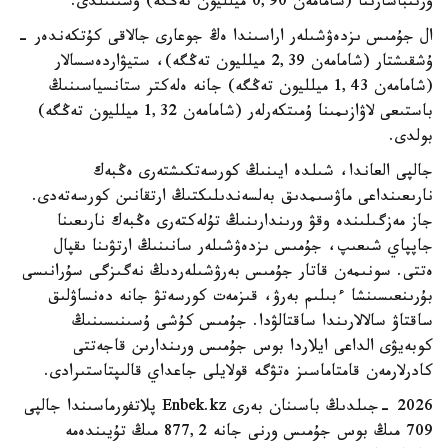
ورىنباسارىنا (شامامەن 0,90 ميلليون تەڭگە) ۇسىنىلدى.
ال جۇمىس ىزدەۋشىلەر اراسىندا ەڭ جوعارى جالاقى كۇتكەندەر -
ۇشقىشتار (شامامەن 2,39 ميلليون تەڭگە)، ستيۋاردەسسالار
(شامامەن 1,43 ميلليون تەڭگە) جانە ەلەكتر ستانسياسىنىڭ
باستىعى لاۋازىمىنا ۇمىتكەرلەر (شامامەن 1,32 ميلليون تەڭگە)
بولدى.
جالپى العاندا، شىلدە ايىنىڭ كورسەتكىشتەرى ەڭبەك
نارىعىنداعى ماۋسىمدىق بەلسەندىلىكتىڭ ارتقانىن كورسەتەدى.
جاز مەزگىلىندە وقۋ ورىندارىنىڭ تۇلەكتەرى ەڭبەك نارىعىنا
جاپپاي شىعىپ، جۇمىس ىزدەۋشىلەر سانىنىڭ ارتۋىنا ىقپال
ەتتى. سونىمەن قاتار جۇمىس بەرۋشىلەردىڭ نەگىزگى سۇرانىسى
بۇرىنعىسىنشا ءبىلىم بەرۋ، قىزمەت كورسەتۋ جانە دەنساۋلىق
ساقتاۋ سالالارىندا ساقتالۋدا. جۇمىس كۇشى ۇسىنىسىنىڭ
كوبەيۋى الداعى ايلاردا بوس جۇمىس ورىندارىن قاجەتتى
كادرلارمەن قامتاماسىز ەتۋگە قولايلى جاعداي قالىپتاستىرادى.
2026 -جىلدىڭ باسىنان بەرى Enbek.kz پلاتفورماسىندا جالپى
709 مىڭ بوس جۇمىس ورنى جانە 877,2 مىڭ تۇيىندەمە