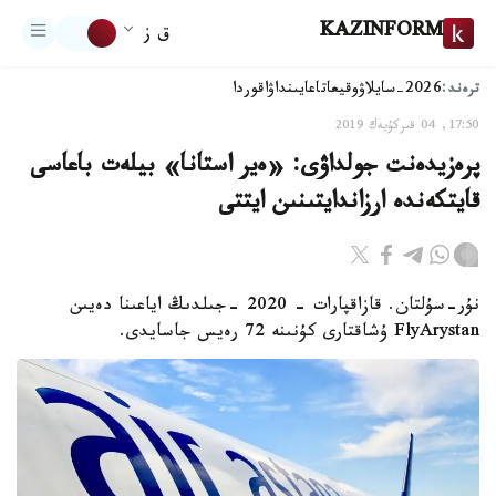
KAZINFORM
ق ز
ترەند:
2026-سايلاۋ
وقيعا
تاعايىنداۋ
اقوردا
17:50, 04 قىركۇيەك 2019
پرەزيدەنت جولداۋى: «ەير استانا» بيلەت باعاسى
قايتكەندە ارزاندايتىنىن ايتتى
نۇر-سۇلتان. قازاقپارات - 2020 -جىلدىڭ اياعىنا دەيىن
FlyArystan ۇشاقتارى كۇنىنە 72 رەيس جاسايدى.