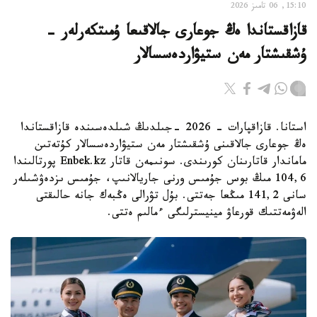
15:10, 06 تامىز 2026
قازاقستاندا ەڭ جوعارى جالاقىعا ۇمىتكەرلەر -
ۇشقىشتار مەن ستيۋاردەسسالار
استانا. قازاقپارات - 2026 -جىلدىڭ شىلدەسىندە قازاقستاندا
ەڭ جوعارى جالاقىنى ۇشقىشتار مەن ستيۋاردەسسالار كۇتەتىن
ماماندار قاتارىنان كورىندى. سونىمەن قاتار Enbek.kz پورتالىندا
104,6 مىڭ بوس جۇمىس ورنى جاريالانىپ، جۇمىس ىزدەۋشىلەر
سانى 141,2 مىڭعا جەتتى. بۇل تۋرالى ەڭبەك جانە حالىقتى
الەۋمەتتىك قورعاۋ مينيسترلىگى ءمالىم ەتتى.