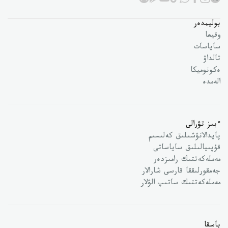
بوليمدەر
وقيعا
ساياسات
تالداۋ
ەكونوميكا
الەمدە
ءبىز تۋرالى
پايدالانۋشىلىق كەلىسىم
قۇپىيالىلىق ساياساتى
مەملەكەتتىك رامىزدەر
جەمقورلىققا قارسى شارالار
مەملەكەتتىك ساتىپ الۋلار
باسقا