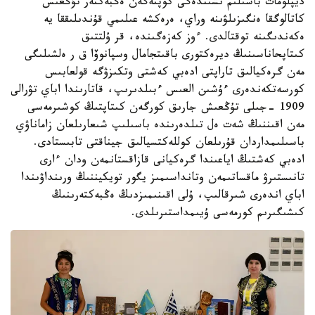
ديپلومات باسىلىم ىشىندەگى كوپتەگەن ەڭبەكتەر تۇڭعىش
كاتالوگقا ەنگىزىلۋىنە وراي، ەرەكشە عىلىمي قۇندىلىققا يە
ەكەندىگىنە توقتالدى. ءوز كەزەگىندە، قر ۇلتتىق
كىتاپحاناسىنىڭ ديرەكتورى باقىتجامال وسپانوۆا ق ر ەلشىلىگى
مەن گرەكيالىق تاراپتى ادەبي كەشتى وتكىزۋگە قولعابىس
كورسەتكەندەرى ءۇشىن العىس ءبىلدىرىپ، قاتارىندا اباي تۋرالى
1909 -جىلى تۇڭعىش جارىق كورگەن كىتاپتىڭ كوشىرمەسى
مەن اقىننىڭ شەت ەل تىلدەرىندە باسىلىپ شىعارىلعان زاماناۋي
باسىلىمداردان قۇرىلعان كوللەكتسيالىق جيناقتى تابىستادى.
ادەبي كەشتىڭ اياعىندا گرەكيانى قازاقستانمەن ودان ءارى
تانىستىرۋ ماقساتىمەن وتانداسىمىز يگور تويكيننىڭ ورىنداۋىندا
اباي اندەرى شىرقالىپ، ۇلى اقىنىمىزدىڭ ەڭبەكتەرىنىڭ
كىشىگىرىم كورمەسى ۇيىمداستىرىلدى.