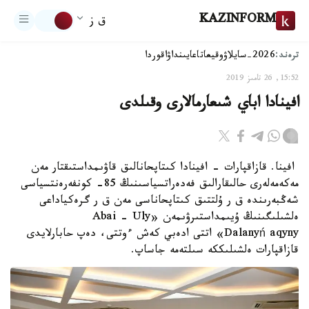
KAZINFORM
ق ز
ترەند:
2026-سايلاۋ
وقيعا
تاعايىنداۋ
اقوردا
15:52, 26 تامىز 2019
افينادا اباي شىعارمالارى وقىلدى
افينا. قازاقپارات - افينادا كىتاپحانالىق قاۋىمداستىقتار مەن
مەكەمەلەرى حالىقارالىق فەدەراتسياسىنىڭ 85- كونفەرەنتسياسى
شەڭبەرىندە ق ر ۇلتتىق كىتاپحاناسى مەن ق ر گرەكياداعى
ەلشىلىگىنىڭ ۇيىمداستىرۋىمەن «Abai - Uly
Dalanyń aqyny» اتتى ادەبي كەش ءوتتى، دەپ حابارلايدى
قازاقپارات ەلشىلىككە سىلتەمە جاساپ.