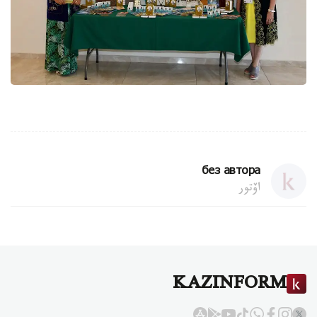
без автора
اۆتور
KAZINFORM