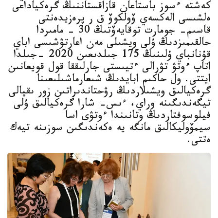
كەشتە ءسوز باستاعان قازاقستاننىڭ گرەكياداعى
ەلشىسى الەكسەي ۆولكوۆ ق ر پرەزيدەنتى
قاسىم- جومارت توقايەۆتىڭ 30 - مامىردا
حالقىمىزدىڭ ۇلى ويشىلى مەن اعارتۋشىسى اباي
قۇنانباي ۇلىنىڭ 175 جىلدىعىن 2020 -جىلدا
اتاپ ءوتۋ تۋرالى ءتيىستى جارلىققا قول قويعانىن
ايتتى. ول حاكىم ابايدىڭ شىعارماشىلىعىنا
گرەكيالىق ويشىلاردىڭ رۋحتاندىراتىن زور ىقپالى
تيگەندىگىنە وراي، ءىس- شارا گرەكيالىق ۇلى
فيلوسوفتاردىڭ وتانىندا ءوتۋى اسا
سيمۆوليكالىق مانگە يە ەكەندىگىن سوزىنە تيەك
ەتتى.