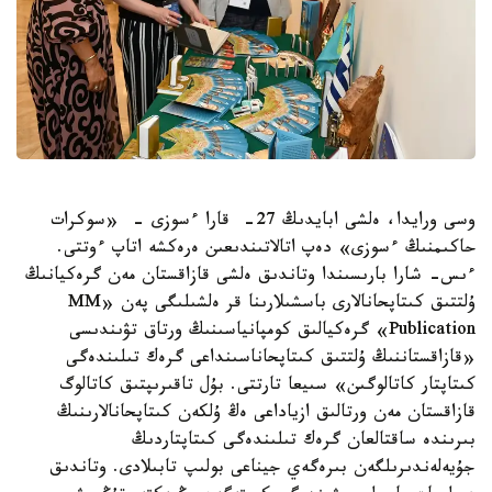
وسى ورايدا، ەلشى ابايدىڭ 27- قارا ءسوزى - «سوكرات
حاكىمنىڭ ءسوزى» دەپ اتالاتىندىعىن ەرەكشە اتاپ ءوتتى.
ءىس- شارا بارىسىندا وتاندىق ەلشى قازاقستان مەن گرەكيانىڭ
ۇلتتىق كىتاپحانالارى باسشىلارىنا قر ەلشىلىگى پەن «MM
Publication» گرەكيالىق كومپانياسىنىڭ ورتاق تۋىندىسى
«قازاقستاننىڭ ۇلتتىق كىتاپحاناسىنداعى گرەك تىلىندەگى
كىتاپتار كاتالوگىن» سىيعا تارتتى. بۇل تاقىرىپتىق كاتالوگ
قازاقستان مەن ورتالىق ازياداعى ەڭ ۇلكەن كىتاپحانالارىنىڭ
بىرىندە ساقتالعان گرەك تىلىندەگى كىتاپتاردىڭ
جۇيەلەندىرىلگەن بىرەگەي جيناعى بولىپ تابىلادى. وتاندىق