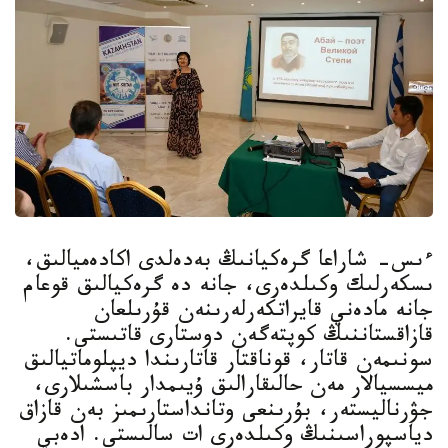
ءىس- شاراعا گرەكيانىڭ بەدەلدى اكادەميالىق،
ىسكەرلىك وكىلدەرى، جانە دە گرەكيالىق قوعام
جانە مادەني قايراتكەرلەرىنەن قۇرىلعان
قازاقستاننىڭ كوپتەگەن دوستارى قاتىستى.
سونىمەن قاتار، قوناقتار قاتارىندا ديپلوماتيالىق
ميسسيالار مەن حالىقارالىق ۇيىمدار باسشىلارى،
جۋرناليستەر، بۇرىنعى وتانداستارىمىز بەن قازاق
دياسپوراسىنىڭ وكىلدەرى ات سالىستى. ادەبي