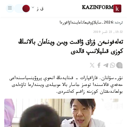
KAZINFORM
ق ز
ترەند:
2026-سايلاۋ
وقيعا
تاعايىنداۋ
اقوردا
15:32, 23 تامىز 2019
تەلەفونمەن ۇزاق ۋاقىت ويىن ويناعان بالانىڭ
كوزى قىليلانىپ قالدى
نۇر-سۇلتان. قازاقپارات - قىتايدىڭ انحوي پروۆينسياسىنداعى
حەفەي قالاسىندا توعىز جاسار بالا موبيلدى ويىندارعا تاۋەلدى
بولعاندىقتان كوزىنە زاقىم كەلتىردى.