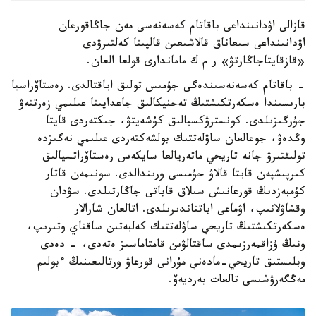
قازالى اۋدانىنداعى باقاتام كەسەنەسى مەن جاڭاقورعان
اۋدانىنداعى سىعاناق قالاشىعىن قالپىنا كەلتىرۋدى
«قازقايتاجاڭارتۋ» ر م ك ماماندارى قولعا العان.
- باقاتام كەسەنەسىندەگى جۇمىس تولىق اياقتالدى. رەستاۆراسيا
بارىسىندا ەسكەرتكىشتىڭ تەحنيكالىق جاعدايىنا عىلىمي زەرتتەۋ
جۇرگىزىلدى. كونسترۋكسيالىق كۇشەيتۋ، جىكتەردى قايتا
وڭدەۋ، جوعالعان ساۋلەتتىك بولشەكتەردى عىلىمي نەگىزدە
تولىقتىرۋ جانە تاريحي ماتەريالعا سايكەس رەستاۆراتسيالىق
كىرپىشپەن قايتا قالاۋ جۇمىسى ورىندالدى. سونىمەن قاتار
كۇمبەزدىڭ قورعانىش سىلاق قاباتى جاڭارتىلدى. سۋدان
وقشاۋلانىپ، اۋماعى اباتتاندىرىلدى. اتالعان شارالار
ەسكەرتكىشتىڭ تاريحي ساۋلەتتىك كەلبەتىن ساقتاي وتىرىپ،
ونىڭ ۇزاقمەرزىمدى ساقتالۋىن قامتاماسىز ەتەدى، - دەدى
وبلىستىق تاريحي-مادەني مۇرانى قورعاۋ ورتالىعىنىڭ ءبولىم
مەڭگەرۋشىسى تالعات بەرديەۆ.