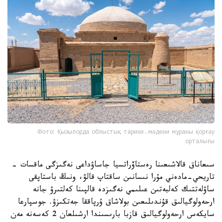
Фото: Қызылорда облыстық тарихи-мәдени мұраны қорғау
орталығы
سىعاناق قالاشىعىنا رەستاۆراتسيا جاساۋداعى نەگىزگى ماقسات -
تاريحي-مادەني مۇرا نىسانىن ساقتاپ قالۋ، ونىڭ باستاپقى
ساۋلەتتىك كەلبەتىن عىلىمي نەگىزدە قالپىنا كەلتىرۋ جانە
ارحەولوگيالىق قۇندىلىعىن بولاشاق ۇرپاققا جەتكىزۋ. جوسپارعا
سايكەس ارحەولوگيالىق قازبا بارىسىندا ارشىلعان 2 كەسەنە مەن