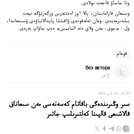
وتا جاساۋ قاجەت بولادى.
وسىعان قاراماستان، بالا ءوز ادەتتەرىن وزگەرتۋگە نيەت
بىلدىرمەيدى. وعان تەلەفوندى ۋاقىتشا پايدالانباۋدى ۇسىنعاندا،
ول : «جوق، مەن ولاي ەتە المايمىن» دەپ جاۋاپ بەردى.
قوعام
без автора
اۆتور
22:29, 06 تامىز 2026
سىر وڭىرىندەگى باقاتام كەسەنەسى مەن سىعاناق
قالاشىعى قالپىنا كەلتىرىلىپ جاتىر