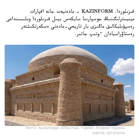
قىزىلوردا. KAZINFORM - مادەنيەت جانە اقپارات
مينيسترلىگىنىڭ جوسپارىنا سايكەس بيىل قىزىلوردا وبلىسىنداعى
رەسپۋبليكالىق ماڭىزى بار تاريحي-مادەني ەسكەرتكىشتەر
رەستاۆراسيادان ءوتىپ جاتىر.
Фото: Қызылорда облыстық тарихи-мәдени мұраны
қорғау орталығы