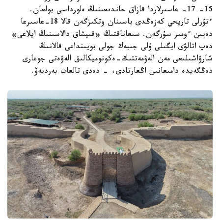
15- 17- عاسىرلاردا قازاق حاندىعىنىڭ ەلورداسى بولعان.
ءتۇرلى تاريحي كەزەڭدى باسىنان وتكىزگەن قالا 18-عاسىرعا
دەيىن ءومىر سۇرگەن. سىعاناقتىڭ «قىپشاق دالاسىنىڭ ايلاعى»
دەپ اتالۋى ايگىلى ۇلى جىبەك جولى بويىنداعى قالانىڭ
شارۋاشىلىعى مەن الەۋمەتتىك-ەكونوميكالىق الەۋەتى جوعارى
دەڭگەيدە دامىعانىن اڭعارتادى، - دەدى تالعات بەرديەۆ.