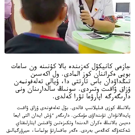
جازعى كانيكۋل كەزىندە بالا كۇنىنە ون ساعات
بويى ەكراننان كوز المادى. ول اكەسىن
تىڭداۋدان باس تارتتى دا، ۇيالى تەلەفونمەن
ۇزاق ۋاقىت وتىردى. سونىڭ سالدارىنان ونى
دارىگەرگە اپارۋعا تۋرا كەلدى.
بالانىڭ كوزى قىليلانىپ قالدى. بۇل تەلەفوندى ۇزاق ۋاقىت
پايدالانۋدان تۋىنداۋى مۇمكىن. دارىگەر ءۇش ايدان التى ايعا
دەيىن بالانىڭ ەكران الدىندا وتكىزەتىن ۋاقىتىن ايتارلىقتاي
شەكتەۋگە كەڭەس بەردى. ەگەر جاقسارتۋ بولماسا، حيرۋرگيالىق