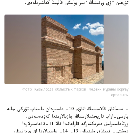
تۇرعىن ءۇي ورنىنىڭ ءبىر بولىگى قالپىنا كەلتىرىلەدى.
Фото: Қызылорда облыстық тарихи-мәдени мұраны қорғау
орталығы
- سىعاناق قالاسىنىڭ اتاۋى 10- عاسىردان باستاپ تۇركى جانە
پارسى-اراب تاريحشىلارىنىڭ جازبالارىندا كەزدەسەدى.
ورتاعاسىرلىق دەرەكتەرگە قاراعاندا قالا 11-13عاسىرلاردا
دەشتى- قىپشاق ەلىنىڭ، 13- 14- عاسىرلاردا اق وردانىڭ،