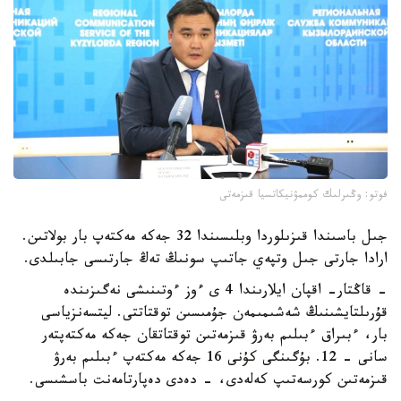
فوتو: وڭىرلىك كوممۋنيكاتسيا قىزمەتى
جىل باسىندا قىزىلوردا وبلىسىندا 32 جەكە مەكتەپ بار بولاتىن.
ارادا جارتى جىل وتپەي جاتىپ سونىڭ تەڭ جارتىسى جابىلدى.
- قاڭتار- اقپان ايلارىندا 4 ى ءوز ءوتىنىشى نەگىزىندە
قۇرىلتايشىنىڭ شەشىمىمەن جۇمىسىن توقتاتتى. ليتسەنزياسى
بار، ءبىراق ءبىلىم بەرۋ قىزمەتىن توقتاتقان جەكە مەكتەپتەر
سانى - 12. بۇگىنگى كۇنى 16 جەكە مەكتەپ ءبىلىم بەرۋ
قىزمەتىن كورسەتىپ كەلەدى، - دەدى دەپارتامەنت باسشىسى.