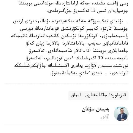
وسى ۋاقىت ىشىندە جەكە ازاماتتاردىڭ جولدانىمى بويىنشا
جوسپاردان تىس 13 تەكسەرۋ جۇرگىزىلدى.
- مۇنداي تەكسەرۋگە جەكە مەكتەپتەردە مۇعالىمدەردى ارتىق
جۇمىسقا تارتۋ، كەيبىر كونكۋرستىق قۇجاتتاردىڭ دۇرىس
راسىمدەلمەۋى، كونكۋرسقا تۇسكەن كانديداتتاردىڭ ناتيجەگە
قاناعاتتانباۋى سەبەپ. بالاباقشالاردا بالالارعا زيان كەلۋ
جاعدايلارى بويىنشا اتا-انالار شاعىمدانادى. تەكسەرۋ
ناتيجەسىندە 30 اكىمشىلىك ءىس قوزعالىپ، تەكسەرۋ
قورىتىندىسىمەن لاۋازىم يەلەرى اكىمشىلىك جاۋاپكەرشىلىككە
تارتىلدى، - دەدى ءمادي بەكماعانبەتوۆ.
قىزىلوردا جاڭالىقتارى
ايماق
بەيسەن سۇلتان
اۆتور