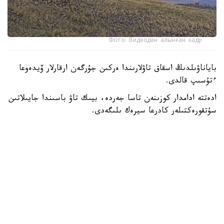
Фото: Видеодан алынған кадр
باياناۋىلدىڭ اسقاق تاۋلارىندا ەركىن جۇرگەن ارقارلار ۆيدەوعا
ءتۇسىپ قالدى.
ادەتتە ادامدار كوزىنەن تاسا جەردە، بيىك تاۋ باسىندا جايىلاتىن
سۇتقورەكتىلەر كادرعا سيرەك ىلىگەدى.
- سوڭعى ساناقتار بويىنشا، ۇلتتىق پاركتىڭ اۋماعىندا بۇل
جانۋاردىڭ 781 ءى ءجۇر. ولار ۇنەمى تاۋلى ايماقتى مەكەندەپ،
ۇشار باستارىندا جايىلادى. قاراشا-قازان ايلارىندا كۇيەككە
تۇسەدى. سول كەزدە قۇلجاسى مەن ۇرعاشىسى بىرگە جايىلادى.
ودان كەيىنگى ۋاقىتتا قۇلجالارى بولەك جۇرەدى،-دەپ حابارلادى
ۇلتتىق پاركتەن.
كوبەيىپ كەلە جاتقان ارقاردىڭ نەگىزگى قورەگى - جۋسان،
قياق، بيدايىق سياقتى شوپتەر. قىستا بۇتانى دا تالعاجاۋ ەتەدى.