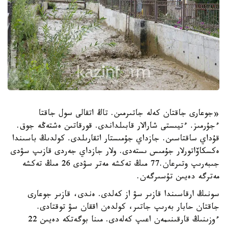
«جوعارى جاقتان كەلە جاتىرمىن. تاڭ اتقالى سول جاقتا
ءجۇرمىز. ءتيىستى شارالار قابىلداندى. قورقاتىن ەشتەڭە جوق.
قۇداي ساقتاسىن. جازداي جۇمىستار اتقارىلدى. كولدىڭ باسىندا
ەكسكاۆاتورلار جۇمىس ىستەدى. ولار جازداي جەردى قازىپ سۋدى
جىبەرىپ وتىرعان.77 مىڭ تەكشە مەتر سۋدى 26 مىڭ تەكشە
مەترگە دەيىن تۇسىرگەن.
سونىڭ ارقاسىندا قازىر سۋ از كەلدى. ەندى، قازىر جوعارى
جاقتان حابار بەرىپ جاتىر، كولدەن اققان سۋ توقتادى.
ءوزىنىڭ قارقىنىمەن اعىپ كەلەدى. مىنا بوگەتكە دەيىن 22