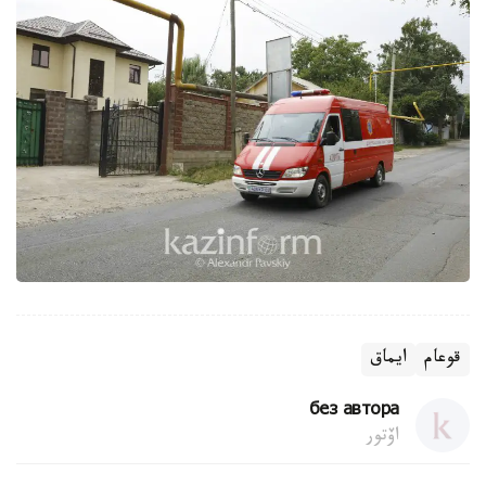
قوعام
ايماق
без автора
اۆتور