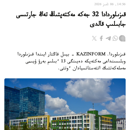
14:56, 06 تامىز 2026
قىزىلوردادا 32 جەكە مەكتەپتىڭ تەڭ جارتىسى
جابىلىپ قالدى
قىزىلوردا. KAZINFORM - بيىل قاڭتار ايىندا قىزىلوردا
وبلىسىنداعى مەكتەپكە دەيىنگى 13 ءبىلىم بەرۋ ۇيىمى
مەملەكەتتىك اتتەستاتسيادان ءوتتى.