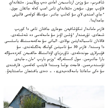
شاقىرىم، سۋ وزەن ارناسىمەن اعادى دەپ ويلايمىز. ەشقانداي
قاۋىپ جوق. سۋمەن ەشقانداي تاس اعىپ كەلە جاتقان جوق.
ءجاي اعىندى لاي سۋ كەلىپ جاتىر. سۋدىڭ كولەمى قالىپتى
جاعدايدا.
قازىر ماماندار تىكۇشاقپەن جوعارى جاقتان تاعى دا كورىپ
شىعادى. تۇرعىندار ءۇشىن اۋىز سۋ ماسەلەسى دە شەشىلەدى.
قالادان تاسىمالدايتىن بولادى. الماتى سۋ مەكەمەسىنىڭ باسشىسى
دا وسىندا. قازىر 30 سۋ تاسيتىن كولىك بەلگىلەندى. سۋ
قۇبىرلارى جوندەلەدى. ناۋرىزباي اۋدانىنىڭ حالقىمەن كەزدەسۋگە
بارا جاتىرمىن. سول كىسىلەرگە ءوزىم بارىپ ءمان-جايدى
تۇسىندىرەمىن. قاجەت بولسا وسىندا قايتىپ كەلەمىن. قارقىندى
سۋ ەكى ساعاتتا باسەڭدەيدى»، - دەدى باقىتجان ساعىنتايەۆ.