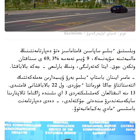
فوتو: اعىباي اياپبەرگەنوۆ / Kazinform
وبلىستىق ءبىلىم ساپاسىن قامتاماسىز ەتۋ دەپارتامەنتىنىڭ
مالىمەتىنە سۇيەنسەك، 9 ۇيىم نەمەسە %69,3 ى سىناقتان
وتكەن جوق. ايتا كەتەرلىگى، ونىڭ بارلىعى - جەكە بالاباقشا.
- مامىر ايىنان باستاپ ءبىلىم بەرۋ ۇيىمدارىن مەملەكەتتىك
اتتەستاتتاۋ جاڭا فورماتتا ءجۇردى. ول 22 بالاباقشانى قامتىدى.
13 ىنە انىقتالعان كەمشىلىكتەردى 3 اي ىشىندە زاڭناما تالاپتارىنا
سايكەستەندىرۋ مىندەتى جۇكتەلدى، - دەدى دەپارتامەنت
باسشىسى ءمادي بەكماعانبەتوۆ.