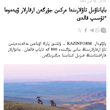
13:24, 06 تامىز 2026
باياناۋىل تاۋلارىندا ەركىن جۇرگەن ارقارلار ۆيدەوعا
ءتۇسىپ قالدى
پاۆلودار. KAZINFORM - ۇلتتىق پارك اۋماعىن مەكەندەيتىن
تاۋ ارقارلارىنىڭ سانى بۇگىندە 800 گە تاياپ قالعان. جانۋارلار
قازاقستاننىڭ قىزىل كىتابىنا ەنگىزىلگەن.