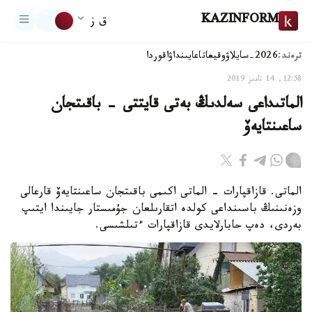
KAZINFORM
ق ز
ترەند:
2026-سايلاۋ
وقيعا
تاعايىنداۋ
اقوردا
12:58, 14 تامىز 2019
الماتىداعى سەلدىڭ بەتى قايتتى - باقىتجان
ساعىنتايەۆ
الماتى. قازاقپارات - الماتى اكىمى باقىتجان ساعىنتايەۆ قارعالى
وزەنىنىڭ باسىنداعى كولدە اتقارىلعان جۇمىستار جايىندا ايتىپ
بەردى، دەپ حابارلايدى قازاقپارات ءتىلشىسى.