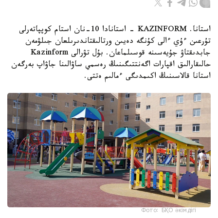
استانا. KAZINFORM - استانادا 10-نان استام كوپپاتەرلى
تۇرعىن ءۇي ءالى كۇنگە دەيىن ورتالىقتاندىرىلعان جىلۋمەن
جابدىقتاۋ جۇيەسىنە قوسىلماعان. بۇل تۋرالى Kazinform
حالىقارالىق اقپارات اگەنتتىگىنىڭ رەسمي ساۋالىنا جاۋاپ بەرگەن
استانا قالاسىنىڭ اكىمدىگى ءمالىم ەتتى.
Фото: БҚО әкімдігі