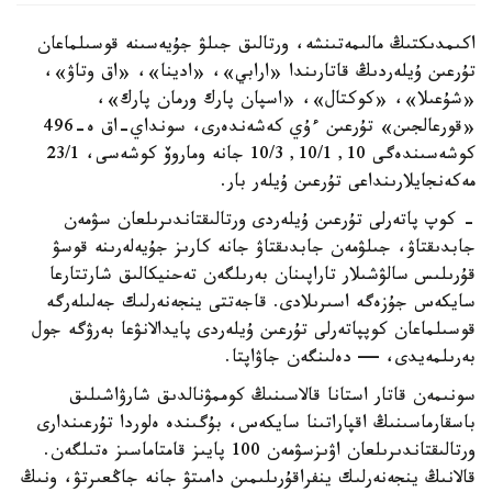
اكىمدىكتىڭ مالىمەتىنشە، ورتالىق جىلۋ جۇيەسىنە قوسىلماعان
تۇرعىن ۇيلەردىڭ قاتارىندا «ارابي»، «ادينا»، «اق وتاۋ»،
«شۇعىلا»، «كوكتال»، «اسپان پارك ورمان پارك»،
«قورعالجىن» تۇرعىن ءۇي كەشەندەرى، سونداي-اق ە-496
كوشەسىندەگى 10, 10/1, 10/3 جانە وماروۆ كوشەسى، 23/1
مەكەنجايلارىنداعى تۇرعىن ۇيلەر بار.
- كوپ پاتەرلى تۇرعىن ۇيلەردى ورتالىقتاندىرىلعان سۋمەن
جابدىقتاۋ، جىلۋمەن جابدىقتاۋ جانە كارىز جۇيەلەرىنە قوسۋ
قۇرىلىس سالۋشىلار تاراپىنان بەرىلگەن تەحنيكالىق شارتتارعا
سايكەس جۇزەگە اسىرىلادى. قاجەتتى ينجەنەرلىك جەلىلەرگە
قوسىلماعان كوپپاتەرلى تۇرعىن ۇيلەردى پايدالانۋعا بەرۋگە جول
بەرىلمەيدى، — دەلىنگەن جاۋاپتا.
سونىمەن قاتار استانا قالاسىنىڭ كوممۋنالدىق شارۋاشىلىق
باسقارماسىنىڭ اقپاراتىنا سايكەس، بۇگىندە ەلوردا تۇرعىندارى
ورتالىقتاندىرىلعان اۋىزسۋمەن 100 پايىز قامتاماسىز ەتىلگەن.
قالانىڭ ينجەنەرلىك ينفراقۇرىلىمىن دامىتۋ جانە جاڭعىرتۋ، ونىڭ