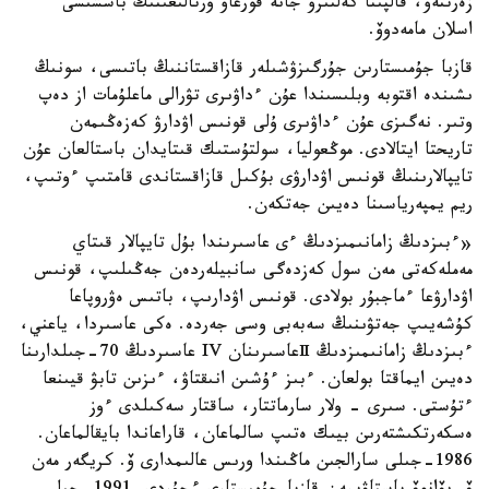
زەرتتەۋ، قالپىنا كەلتىرۋ جانە قورعاۋ ورتالىعىنىڭ باسشىسى
اسلان مامەدوۆ.
قازبا جۇمىستارىن جۇرگىزۋشىلەر قازاقستاننىڭ باتىسى، سونىڭ
ىشىندە اقتوبە وبلىسىندا عۇن ءداۋىرى تۋرالى ماعلۇمات از دەپ
وتىر. نەگىزى عۇن ءداۋىرى ۇلى قونىس اۋدارۋ كەزەڭىمەن
تاريحتا ايتالادى. موڭعوليا، سولتۇستىك قىتايدان باستالعان عۇن
تايپالارىنىڭ قونىس اۋدارۋى بۇكىل قازاقستاندى قامتىپ ءوتىپ،
ريم يمپەرياسىنا دەيىن جەتكەن.
«ءبىزدىڭ زامانىمىزدىڭ ءى عاسىرىندا بۇل تايپالار قىتاي
مەملەكەتى مەن سول كەزدەگى سانبيلەردەن جەڭىلىپ، قونىس
اۋدارۋعا ءماجبۇر بولادى. قونىس اۋدارىپ، باتىس ەۋروپاعا
كۇشەيىپ جەتۋىنىڭ سەبەبى وسى جەردە. ەكى عاسىردا، ياعني،
ءبىزدىڭ زامانىمىزدىڭ Ⅱعاسىرىنان IV عاسىردىڭ 70-جىلدارىنا
دەيىن ايماقتا بولعان. ءبىز ءۇشىن انىقتاۋ، ءىزىن تابۋ قيىنعا
ءتۇستى. سىرى - ولار سارماتتار، ساقتار سەكىلدى ءوز
ەسكەرتكىشتەرىن بيىك ەتىپ سالماعان، قاراعاندا بايقالماعان.
1986-جىلى سارالجىن ماڭىندا ورىس عالىمدارى ۆ. كريگەر مەن