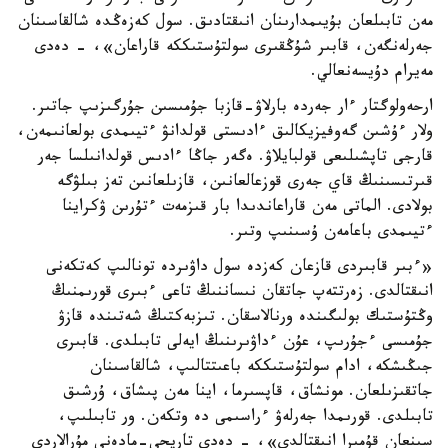
مەن تابىلعان بۇيىمدارىنان انىقتادىق. سول كەزەڭدە شالقاسىنان
جەرلەنگەن، قابىر شۇڭقىرى سولتۇستىككە قاراعان»، - دەدى
مەيرام دۇيسەنعالي.
ارحەولوگتار ءار جەردە بارلاۋ-قازبا جۇمىسىن جۇرگىزىپ جاتىر.
ولار ءۇشىن گەوفيزيكالىق ءادىستى قولدانۋ ءتيىمدى بولعانىمەن،
قارجى تاپشىلىعى قولبايلاۋ. ەگەر جاڭا ءادىس قولدانىلسا جەر
قىرتىسىنىڭ قاي جەرى قوزعالعانىن، قازىلعانىن تەز بىلۋگە
بولادى. الماتى مەن قاراعاندىدا بار قىزمەت ءتۇرىن ۋكراينا
ءتيىمدى باعامەن ۇسىنىپ وتىر.
«ءبىر قابىردى قازعان كەزدە سول داۋىردە تونالىپ كەتكەنى
انىقتالدى. زەرتتەپ جاتقان نىساننىڭ تاعى ءبىرى قورىمنىڭ
وڭتۇستىك بولىگىندە ورنالاسقان. تىزبەكتىڭ شەتىندە قازۋ
جۇمىسى ءجۇرىپ، عۇن ءداۋىرىنىڭ ايەلى تابىلدى. قابىرى
جىڭىشكە، ادام سولتۇستىككە باعىتتالىپ، شالقاسىنان
جاتقىزىلعان. مونشاق، قاپسىرما، اينا مەن پىشاق، ۇرشىق
تابىلدى. قورىمدا جەرلەۋ ءراسىمى دە وتكەن. ور تابىلىپ،
سىنعان قۇمىرا انىقتالدى»، - دەدى تاريحي-مادەني مۇرالاردى