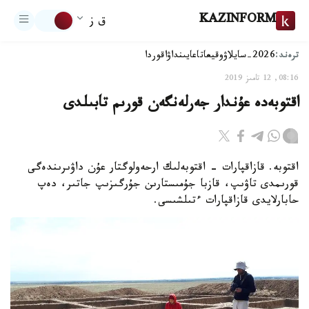
KAZINFORM
ق ز
ترەند:
2026-سايلاۋ
وقيعا
تاعايىنداۋ
اقوردا
08:16, 12 تامىز 2019
اقتوبەدە عۇندار جەرلەنگەن قورىم تابىلدى
اقتوبە. قازاقپارات - اقتوبەلىك ارحەولوگتار عۇن داۋىرىندەگى
قورىمدى تاۋىپ، قازبا جۇمىستارىن جۇرگىزىپ جاتىر، دەپ
حابارلايدى قازاقپارات ءتىلشىسى.