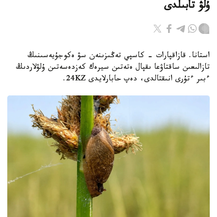
ۇلۋ تابىلدى
استانا. قازاقپارات - كاسپي تەڭىزىنەن سۋ ەكوجۇيەسىنىڭ
تازالىعىن ساقتاۋعا ىقپال ەتەتىن سيرەك كەزدەسەتىن ۇلۋلاردىڭ
ءبىر ءتۇرى انىقتالدى، دەپ حابارلايدى 24KZ.