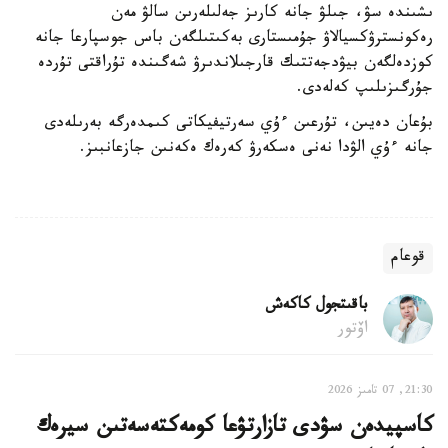
ىشىندە سۋ، جىلۋ جانە كارىز جەلىلەرىن سالۋ مەن
رەكونسترۋكسيالاۋ جۇمىستارى بەكىتىلگەن باس جوسپارعا جانە
كوزدەلگەن بيۋدجەتتىك قارجىلاندىرۋ شەگىندە تۇراقتى تۇردە
جۇرگىزىلىپ كەلەدى.
بۇعان دەيىن، تۇرعىن ءۇي سەرتيفيكاتى كىمدەرگە بەرىلەدى
جانە ءۇي الۋدا نەنى ەسكەرۋ كەرەك ەكەنىن جازعانبىز.
قوعام
باقىتجول كاكەش
اۆتور
21:30, 07 تامىز 2026
كاسپيدەن سۋدى تازارتۋعا كومەكتەسەتىن سيرەك