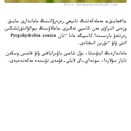
Фото: instagaram/akzhaiyk_oopt
«اقجايىق» مەملەكەتتىك تابيعي رەزەرۆاتىنىڭ ماماندارى جايىق
وزەنى اتىراۋى مەن كاسپي تەڭىزى جاعالاۋىنىڭ بيوالۋانتۇرلىلىگىن
زەرتتەۋ بارىسىندا كاسپيگە عانا ءتان Pyrgohydrobia conica
اتتى ۇلۋ ءتۇرىن انىقتادى.
مامانداردىڭ ايتۋىنشا، بۇل شاعىن باۋىراياقتى ۇلۋ قامىس وسكەن
تاياز سۋلاردا، سونداي-اق لايلى-قۇمدى تۇبىندە مەكەندەيدى.
ول سۋ ەكوجۇيەسىنىڭ ەكولوگيالىق جاعدايىن كورسەتەتىن
ماڭىزدى ينديكاتورلاردىڭ ءبىرى سانالادى. ۇلۋ كولەمى جاعىنان
كىشكەنتاي بولعانىمەن، تابيعي ورتا ءۇشىن ماڭىزى زور. ول
ورگانيكالىق قالدىقتارمەن جانە ميكروسكوپيالىق بالدىرلارمەن
قورەكتەنىپ، سۋدىڭ تابيعي تازارۋىنا ىقپال ەتەدى. سونىمەن
قاتار بالىقتار مەن سۋ قۇستارى ءۇشىن قورەك تىزبەگىنىڭ
ماڭىزدى بولىگى بولىپ تابىلادى، دەپ اتاپ ءوتتى «اقجايىق»
مەملەكەتتىك تابيعي رەزەرۆاتىنىڭ قىزمەتكەرلەرى.