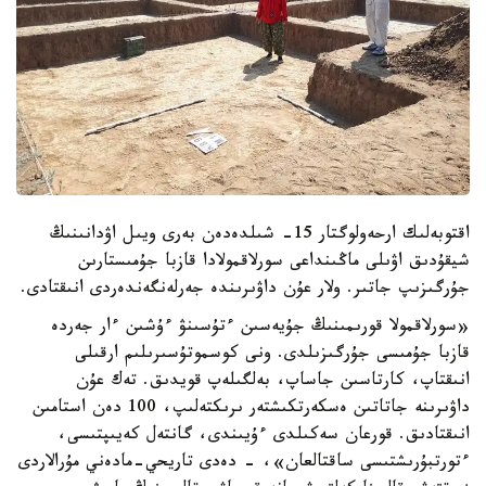
اقتوبەلىك ارحەولوگتار 15- شىلدەدەن بەرى ويىل اۋدانىنىڭ
شيقۇدىق اۋىلى ماڭىنداعى سورلاقمولادا قازبا جۇمىستارىن
جۇرگىزىپ جاتىر. ولار عۇن داۋىرىندە جەرلەنگەندەردى انىقتادى.
«سورلاقمولا قورىمىنىڭ جۇيەسىن ءتۇسىنۋ ءۇشىن ءار جەردە
قازبا جۇمىسى جۇرگىزىلدى. ونى كوسموتۇسىرىلىم ارقىلى
انىقتاپ، كارتاسىن جاساپ، بەلگىلەپ قويدىق. تەك عۇن
داۋىرىنە جاتاتىن ەسكەرتكىشتەر ىرىكتەلىپ، 100 دەن استامىن
انىقتادىق. قورعان سەكىلدى ءۇيىندى، گانتەل كەيىپتىسى،
ءتورتبۇرىشتىسى ساقتالعان»، - دەدى تاريحي-مادەني مۇرالاردى