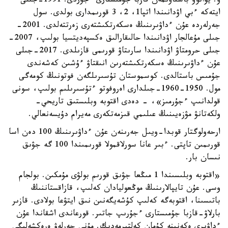
ۆ. يۆانوۆ باستاۋىمەن قازبا جۇمىستارى ءجۇردى. 1991-جىلى
ايتەكە ءبي اۋدانىندا اتپا1، 2، 3 قورىمدارى بولدى. سول
جەرلەردە عۇن ءداۋىرىنىڭ ەسكەرتكىشتەرى زەرتتەلدى. 2001-
جىلى مۇعالجار اۋدانىندا حالىقارالىق ەكسپەديتسيا بولىپ، 2007-
جىلى حرومتاۋ اۋدانىندا سارىتاۋ قورىمى قازىلدى. 2017-جىلى
عۇن ءداۋىرىنىڭ ەسكەرتكىشتەرىن انىقتاۋ ءۇشىن كەشەندى
جۇمىس باستالدى. كوسموستان تۇسىرىلگەن فوتونىڭ كومەگى
مول. 1950-1960-جىلدارى اەروفوتو ءتۇسىرىلىم بولىپ، سونى
قولدانىپ ءجۇرمىز»، - دەدى اقتوبە وبلىستىق تاريحي-
ولكەتانۋ مۋزەيىنىڭ عىلىمي قىزمەتكەرى مەيرام دۇيسەنعالي.
ارحەولوگتار قوبدا-ويىل جەرىنەن عۇن ءداۋىرىنىڭ 100 دەن اسا
قورىمىن تاپتى. ءبىر عانا سورلاقمولا قورىمىندا 100 گە جۋىق
نىسان بار.
«اقتوبە وبلىسىندا 1 مىڭعا جۋىق قورىم بولۋى مۇمكىن. بولجام
وسى. عۇن تايپالارىنىڭ موڭعوليادان كەلىپ، قازاقستاننىڭ
باتىسىنا، اقتوبەگە كەلىپ كۇشەيگەنىن نىق ايتۋعا بولادى. قازىر
بارلاۋ-قازبا جۇمىستارى ءجۇرىپ جاتىر. قورعاندى اشقاندا عۇن
ءداۋىرى ەكەنىنە كۇمان كەلتىرمەدىك. مۇنى جەرلەۋ ەرەكشەلىگى