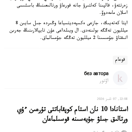
زەرتتەۋ، قالپىنا كەلتىرۋ جانە قورعاۋ ورتالىعىنىڭ باسشىسى
اسلان مامەدوۆ.
ايتا كەتەيىك، جازعى ەكسپەديتسياعا وڭىردە جىل سايىن 8
ميلليون تەڭگە بولىنەدى. ال ويىلداعى عۇن تايپالارىنىڭ جەرىن
انىقتاۋ جۇمىسىنا 2 ميلليون تەڭگە جۇمسالماق.
قوعام
без автора
اۆتور
22:08, 07 تامىز 2026
استانادا 10 نان استام كوپقاباتتى تۇرعىن ءۇي
ورتالىق جىلۋ جۇيەسىنە قوسىلماعان