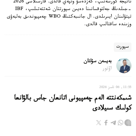
ناتيجە كورسەتىپ، كەزدەسۋ وتپەي قالدى. قارسىلاسى 2026
-جىلدىڭ جەلتوقسانىنا دەيىن سپورتتان شەتتەتىلىپ، IBF
تيتۋلىنان ايىرىلدى. ال جانىبەكتىڭ WBO چەمپيوندىق بەلبەۋى
وزىندە ساقتالىپ قالدى.
سپورت
بەيسەن سۇلتان
اۆتور
11:55, 06 تامىز 2026
شىمكەنتتە الەم چەمپيونى اتانعان جاس بالۋانعا
كولىك سىيلادى