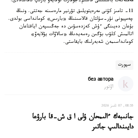
مەملەكەت باسشىسى قاسىم-جومارت توقايەۆ بارىپ تاماشالادى.
11- تامىز كۇنى مەرەيتويلىق تۋرنير مارەسىنە جەتتى. ونىڭ
چەمپيونى نۇر-سۇلتان قالاسىنىڭ «بارىس» كومانداسى بولدى.
بۇعان دەيىنگى ءۇش كەزدەسۋىن دە جەڭىسپەن اياقتاعان
اتالمىش كلۋب بۇگىن رەسەيدىڭ «سالاۆات يۋلايەۆ»
كومانداسىمەن شەبەرلىك بايقاستى.
سپورت
без автора
اۆتور
08:55, 07 تامىز 2026
جانىبەك ءالىمحان ۇلى ا ق ش-قا بارۋعا
دايىندالىپ جاتىر