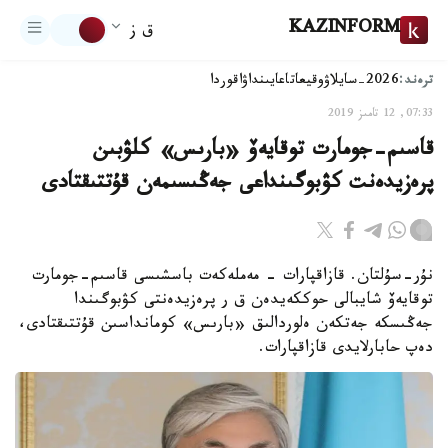
KAZINFORM
ق ز
ترەند:
2026-سايلاۋ
وقيعا
تاعايىنداۋ
اقوردا
07:33, 12 تامىز 2019
قاسىم-جومارت توقايەۆ «بارىس» كلۋبىن
پرەزيدەنت كۋبوگىنداعى جەڭىسىمەن قۇتتىقتادى
نۇر-سۇلتان. قازاقپارات - مەملەكەت باسشىسى قاسىم-جومارت
توقايەۆ شايبالى حوككەيدەن ق ر پرەزيدەنتى كۋبوگىندا
جەڭىسكە جەتكەن ەلوردالىق «بارىس» كومانداسىن قۇتتىقتادى،
دەپ حابارلايدى قازاقپارات.