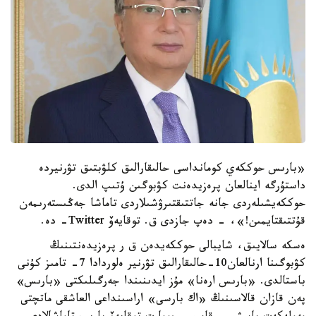
«بارىس حوككەي كومانداسى حالىقارالىق كلۋبتىق تۋرنيردە
داستۇرگە اينالعان پرەزيدەنت كۋبوگىن ۇتىپ الدى.
حوككەيشىلەردى جانە جاتتىقتىرۋشىلاردى تاماشا جەڭىستەرىمەن
قۇتتىقتايمىن!»، - دەپ جازدى ق. توقايەۆ Twitter- دە.
ەسكە سالايىق، شايبالى حوككەيدەن ق ر پرەزيدەنتىنىڭ
كۋبوگىنا ارنالعان10-حالىقارالىق تۋرنير ەلوردادا 7- تامىز كۇنى
باستالدى. «بارىس ارەنا» مۇز ايدىنىندا جەرگىلىكتى «بارىس»
پەن قازان قالاسىنىڭ «اك بارسى» اراسىنداعى العاشقى ماتچتى