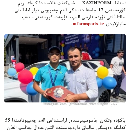
استانا. KAZINFORM - شىمكەنت قالاسىندا گرەك-ريم
كۇرەسىنەن 17 جاسقا دەيىنگى الەم چەمپيونى ديار امانالىنى
سالتاناتتى تۇردە قارسى الىپ، قۇرمەت كورسەتتى، دەپ
حابارلايدى
informsports.kz
.
فوتو: instagram.com/ grekoroman_wrestlingkz
باكۋدە وتكەن جاسوسپىرىمدەر اراسىنداعى الەم چەمپيوناتىندا 55
كەلىگە دەيىنگى سالماق دارەجەسىندە التىن مەدال جەڭىپ العان