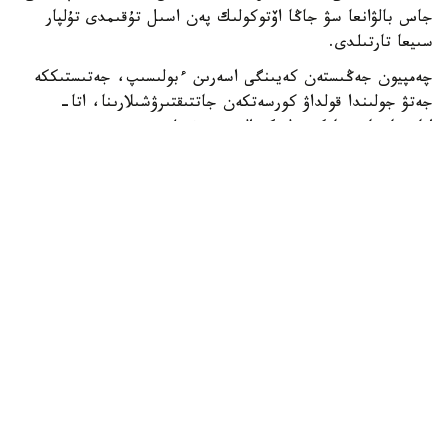
جاس بالۋانعا سۋ جاڭا اۆتوكولىك پەن اسىل تۇقىمدى تۇلپار
سىيعا تارتىلدى.
چەمپيون جەڭىستەن كەيىنگى اسەرىن ءبولىسىپ، جەتىستىككە
جەتۋ جولىندا قولداۋ كورسەتكەن جاتتىقتىرۋشىلارىنا، اتا-
اناسىنا جانە جانكۇيەرلەرگە العىسىن ءبىلدىردى.
- بۇل جەڭىستىڭ قۋانىشىن سوزبەن جەتكىزۋ قيىن. وسى كۇنگە
جەتۋ ءۇشىن كوپ ەڭبەك ەتتىك، تالماي جاتتىقتىق. قۋانىشىمدى
وتباسىممەن جانە بارشا قازاقستان حالقىمەن بولىسەمىن. ەڭ
الدىمەن باپكەرلەرىمە جانە اتا-اناما شەكسىز العىس ايتامىن. ولار
مەنى كۇنى-ءتۇنى دايىندادى، - دەدى ديار امانالى.
جەرلەستەرى الەم چەمپيونىنىڭ تاريحي جەتىستىگىن قازاقى
داستۇرمەن اتاپ ءوتىپ، قۇرمەت بەلگىسى رەتىندە تۇلپار
مىنگىزدى. جاس سپورتشى جاڭا سايگۇلىگىن قۋانىشپەن
قابىلداپ، العاش رەت تىزگىندەدى.
ديار امانالى گرەك-ريم كۇرەسىنەن U17 الەم چەمپيوناتىندا التىن
مەدال جەڭىپ العانىن جازعان ەدىك.