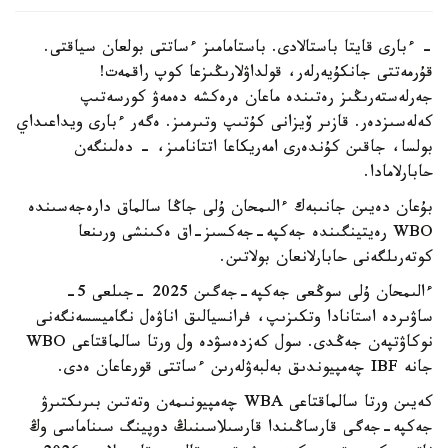
- ءبارى قايتا باستالادى. باستامامىز ءساتتى بولعان سياقتى.
قۇرمەتتى جانكۇيەرلەر، قولداۋلارىڭىزعا كوپ راقمەت!
جەرلەستەرىڭىز رەتىندە ماعان ەرەكشە دەمەۋ كورسەتىپ
كەلەسىزدەر. قازىر ۆيزانى كۇتىپ وتىرمىز. ەگەر ءبارى ويداعىداي
بولسا، جاقىن كۇندەرى امەريكاعا اتتانامىز، - دەلىنگەن
حابارلامادا.
بۇعان دەيىن جانىبەك ءالىمحان ۇلى جاڭا سالماق دارەجەسىندە
WBO رەيتينگىندە جەكپە-جەكسىز-اق ەكىنشى ورىنعا
كوتەرىلگەنى حابارلانعان بولاتىن.
ءالىمحان ۇلى سوڭعى جەكپە-جەگىن 2025 -جىلعى 5-
ساۋىردە استانادا وتكىزىپ، فرانسيالىق اناۋەل نگاميسسەنگەنى
نوكاۋتپەن جەڭدى. سول كەزدەسۋدە ول ورتا سالماقتاعى WBO
جانە IBF چەمپيوندىق بەلبەۋلەرىن ءساتتى قورعاعان ەدى.
كەيىن ورتا سالماقتاعى WBA چەمپيونىمەن وتەتىن بىرىكتىرۋ
جەكپە-جەگى قارساڭىندا قارسىلاسىنىڭ دوپينگ سىناماسى وڭ