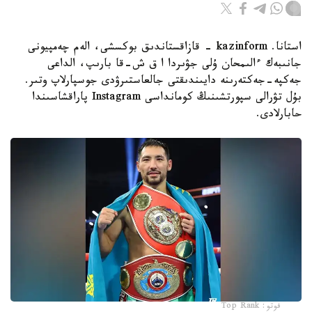
استانا. kazinform - قازاقستاندىق بوكسشى، الەم چەمپيونى
جانىبەك ءالىمحان ۇلى جۋىردا ا ق ش-قا بارىپ، الداعى
جەكپە-جەكتەرىنە دايىندىقتى جالعاستىرۋدى جوسپارلاپ وتىر.
بۇل تۋرالى سپورتشىنىڭ كومانداسى Instagram پاراقشاسىندا
حابارلادى.
فوتو: Top Rank