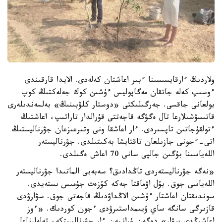
ولاردىڭ ءارقايسىسىنا ءبىر اعاشتان كەلەدى. الايدا قارقىندى
ءوسىپ كەلە جاتقان مەگاپوليس ءۇشىن كوك جەلەكتىڭ كوپ
بولعانى جاقسى. جەرگىلىكتى «دوستار كلۋبىنىڭ» بەلسەندىلەرى
قاتىسۋشىلارعا تال ەگۋگە قاجەتتى قۇرالدار تاراتىپ، اعاشتىڭ
ءتولقۇجاتىن تاپسىردى. ءار اعاشقا ونى وتىرعىزعان جۋرناليستىڭ
اتى-ءجونى جازىلعان تاقتايشا بەكىتىلدى. جۋرناليستەر
اللەياسىنا بۇگىن جالپى سانى 70 اعاش ەگىلدى.
«نەگە جۋرناليستەردى تاڭدادىق؟ سەبەبى الماتىدا جۋرناليستەر
اللەياسى جوق. بۇل اۋماقتا جەكە كۇزەت جۇمىس ىستەيدى.
سوندىقتان اعاشتار ءۇشىن الاڭداۋدىڭ قاجەتى جوق. سۋارۋدى
قازىرگى سانگە ساي ۇيىمداستىرۋدى ءجون كوردىك. «ءوز