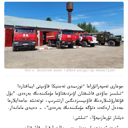
Фото: Экология және табиғи ресурстар министрлігі
جوعارى تەمپەراتۋراعا ءتوزىمدى تەحنيكا قاۋىپتى ايماقتاردا
ءتىلسىز جاۋدى قاشىقتان اۋىزدىقتاۋعا مۇمكىندىك بەرەدى. "بۇل
قۇتقارۋشىلاردىڭ قاۋىپسىزدىگىن ارتتىرىپ، توتەنشە جاعدايلارعا
جەدەل ارەكەت ەتۋگە مۇمكىندىك بەرەدى"، - دەيدى ماماندار.
ديلناز تۇرعازىيەۆا، ءتىلشى: