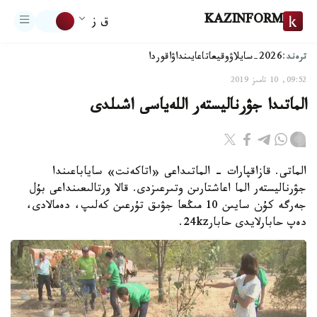
KAZINFORM
ق ز
ترەند:
2026-سايلاۋ
وقيعا
تاعايىنداۋ
اقوردا
09:52, 10 تامىز 2019
الماتىدا جۋرناليستەر اللەياسى اشىلدى
الماتى. قازاقپارات - الماتىداعى «اتاكەنت» ساياباعىندا
جۋرناليستەر الما اعاشتارىن وتىرعىزدى. قالا ورتالىعىنداعى بۇل
جەرگە كۇن سايىن 10 مىڭعا جۋىق تۇرعىن كەلىپ، دەمالادى،
دەپ حابارلايدى حابار24kz.