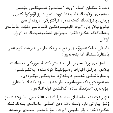
ەلدە 2 مىڭنان استام ءورت ءسوندىرۋ تەحنيكاسى جۇمىس
ىستەيدى. ولاردىڭ قاتارىندا ءورت ءسوندىرۋ اۆتوكولىكتەرى،
ورمان-پاترۋلدىك كەشەندەر، تراكتورلار، دروندار مەن
موتوپومپالار بار. ءورت قاۋىپسىزدىگىن قامتاماسىز ەتۋدە جاساندى
ينتەللەكتكە نەگىزدەلگەن سيفرلىق شەشىمدەردىڭ دە ءرولى
ارتقان .
داستان تىلەكتەسوۆ، ق ر تج م ورتكە قارسى قىزمەت كوميتەتى
باسقارماسىنىڭ اعا ينجەنەرى:
- احۋالدى ورتالىعىمىز بار. مينيسترلىكتىڭ جۇرەگى دەسەك تە
بولادى. بارلىق اقپارات رەسپۋبليكا كولەمىندە جەتكىزىلىپ،
باسقارماشىلىق شەشىم قابىلداۋعا سەپتىگىن تيگىزەدى.
بەينەمونيتورينگ جۇيەلەرى، عارىشتىق-سپۋتنيكتىك باسقارۋ
جۇيەلەرى ءبىزدىڭ سالادا كەڭىنەن قولدانىلادى.
قازىر توتەنشە جاعدايلار مينيسترلىگىندە 200 دەن اسا ۇشقىشسىز
ۇشۋ اپپاراتى بار. ونىڭ 150 دەن استامى جاساندى ينتەللەكتكە
نەگىزدەلگەن. ولار تابيعي ءورت، سۋ تاسقىنى سىندى توتەنشە