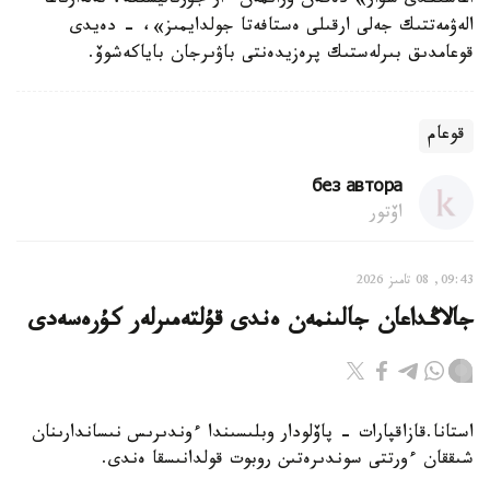
اعاشىڭدى سۋار» دەگەن ۇرانمەن ءار جۋرناليستكە، تەلەارناعا
الەۋمەتتىك جەلى ارقىلى ەستافەتا جولدايمىز»، - دەيدى
قوعامدىق بىرلەستىك پرەزيدەنتى باۋىرجان باياكەشوۆ.
قوعام
без автора
اۆتور
09:43, 08 تامىز 2026
جالاڭداعان جالىنمەن ەندى قۇلتەمىرلەر كۇرەسەدى
استانا.قازاقپارات - پاۆلودار وبلىسىندا ءوندىرىس نىساندارىنان
شىققان ءورتتى سوندىرەتىن روبوت قولدانىسقا ەندى.