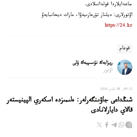
جاعدايلاردا قولدانىلادى.
اۆتورلارى: ديلناز تۇرعازىيەۆا، مارات ديحانبايەۆ
https://24.kz
قوعام
ريزابەك نۇسىپبەك ۇلى
اۆتور
09:12, 08 تامىز 2026
شىڭداعى جاۋىنگەرلەر: ەلىمىزدە اسكەري الپينيستەر
قالاي دايارلانادى