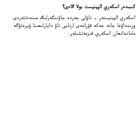
كىمدەر اسكەري الپينيست بولا الادى؟
اسكەري الپينيستەر - تاۋلى جەردە جاۋىنگەرلىك مىندەتتەردى
ورىنداۋعا جانە جەكە قۇرامدى ارنايى تاۋ دايارلىعىنا ۇيرەتۋگە
ماماندانعان اسكەري قىزمەتشىلەر.
- تاۋ دايارلىعى بويىنشا ارنايى بىلىكتىلىكتەن وتكەن اسكەري
قىزمەتشىلەر ەلىمىزدىڭ ءتۇرلى اسكەري بولىمدەرىندە قىزمەت
اتقارىپ، تاۋلى جەردەگى جاۋىنگەرلىك دايارلىقتى ۇيىمداستىرۋعا
جانە جەكە قۇرامدى وقىتۋعا ۇلەسىن قوسىپ كەلەدى، -
دەلىنگەن قورعانىس مينيسترلىگىنىڭ Kazinform اگەنتتىگىنە
بەرگەن جاۋابىندا.
اسكەري الپينيستىڭ دايارلىعى بىرنەشە بىلىكتىلىك دەڭگەيىنەن
تۇرادى. تاۋلى وڭىرلەردە جاۋىنگەرلىك مىندەتتەردىڭ ارتۋىنا
بايلانىستى مۇنداي ماماندارعا سۇرانىس ءوسىپ كەلەدى. وسىعان
وراي وقۋ باعدارلامالارىن جەتىلدىرۋ، نۇسقاۋشىلار قۇرامىن
كۇشەيتۋ جانە اسكەري دايارلىقتان وتەتىن ماماندار سانىن
كەزەڭ-كەزەڭىمەن ارتتىرۋ كوزدەلگەن.