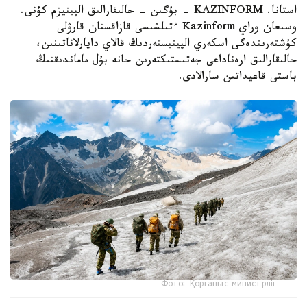
استانا. KAZINFORM - بۇگىن - حالىقارالىق الپينيزم كۇنى.
وسىعان وراي Kazinform ءتىلشىسى قازاقستان قارۋلى
كۇشتەرىندەگى اسكەري الپينيستەردىڭ قالاي دايارلاناتىنىن،
حالىقارالىق ارەناداعى جەتىستىكتەرىن جانە بۇل ماماندىقتىڭ
باستى قاعيداتىن سارالادى.
Фото: Қорғаныс министрліг