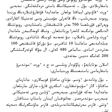
- ءورت ءسوندىرۋ روبوتى وسى پۋلت ارقىلى قاشىقتان
باسقارىلادى. بۇل - تەحنيكانىڭ باستى ەرەكشەلىگى. سەبەبى
ءورت ءقاۋىپتى ايماقتا بولعان جاعدايدا قۇتقارۋشىلاردىڭ ورنىنا
روبوت جىبەرىلىپ، ەڭ قاتەرلى جۇمىستى وسى تەحنيكا اتقارادى.
وپەراتور قۇرىلعىنا 700 مەتر قاشىقتىقتان باعىتتايدى. روبوتتىڭ
الدىڭعى بولىگىنە كامەرا ورناتىلعان. ونىڭ كومەگىمەن ماماندار
ءورت وشاعىن باقىلاپ، سۋ نەمەسە كوبىك شاشادى. روبوتتىڭ
جىلدامدىعى ساعاتىنا 10 شاقىرىم. سۋ بۇركۋ قاشىقتىعى 100
مەتردەن اسادى. سالماعى 480 كەلى، ال جۇك كوتەرگىشتىگى
200 كەلىگە دەيىن جەتەدى.
اسلان بوتابايەۆ، پاۆلودار وبلىسى ت ج د ءورت ءسوندىرۋ
باسقارماسى باستىعىنىڭ ورىنباسارى:
- بۇل وتاندىق ءونىم. مۇناي ساقتاۋ قويمالارى، جانارماي
ساقتاۋ، گاز ءسۇيىوتىقتارى، اسكەري قارۋ-جاراق جارىلعان
جاعدايدا جەكە قۇرامدى جىبەرمەس ءۇشىن وسى تەحنيكانى
جىبەرىپ سوندىرەمىز. جەلتوقسان ايىنان باستاپ سىناقتان
ءوتتى. قازىر سەرتيفيكاتتاندىرىلدى. قازىر جاۋىنگەرلىك ەسەپتە
تۇر.