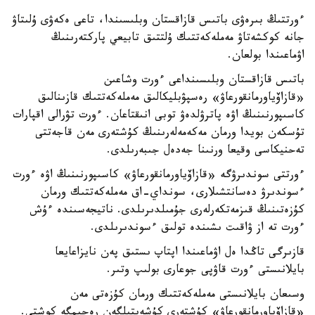
ءورتتىڭ بىرەۋى باتىس قازاقستان وبلىسىندا، تاعى ەكەۋى ۇلىتاۋ
جانە كوكشەتاۋ مەملەكەتتىك ۇلتتىق تابيعي پاركتەرىنىڭ
اۋماعىندا بولعان.
باتىس قازاقستان وبلىسىنداعى ءورت وشاعىن
«قازاۆياورمانقورعاۋ» رەسپۋبليكالىق مەملەكەتتىك قازىنالىق
كاسىپورنىنىڭ اۋە پاترۋلدەۋ توبى انىقتاعان. ءورت تۋرالى اقپارات
تۇسكەن بويدا ورمان مەكەمەلەرىنىڭ كۇشتەرى مەن قاجەتتى
تەحنيكاسى وقيعا ورنىنا جەدەل جىبەرىلدى.
ءورتتى سوندىرۋگە «قازاۆياورمانقورعاۋ» كاسىپورنىنىڭ اۋە ءورت
ءسوندىرۋ دەسانتشىلارى، سونداي-اق مەملەكەتتىك ورمان
كۇزەتىنىڭ قىزمەتكەرلەرى جۇمىلدىرىلدى. ناتيجەسىندە ءۇش
ءورت تە از ۋاقىت ىشىندە تولىق ءسوندىرىلدى.
قازىرگى تاڭدا ەل اۋماعىندا اپتاپ ىستىق پەن نايزاعايعا
بايلانىستى ءورت قاۋپى جوعارى بولىپ وتىر.
وسىعان بايلانىستى مەملەكەتتىك ورمان كۇزەتى مەن
«قازاۆياورمانقورعاۋ» كۇشتەرى كۇشەيتىلگەن رەجيمگە كوشتى.