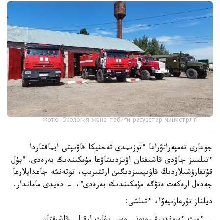
Фото: Экология және табиғи ресурстар министрлігі
جوعارى تەمپەراتۋراعا ءتوزىمدى تەحنيكا قاۋىپتى ايماقتاردا
ءتىلسىز جاۋدى قاشىقتان اۋىزدىقتاۋعا مۇمكىندىك بەرەدى. "بۇل
قۇتقارۋشىلاردىڭ قاۋىپسىزدىگىن ارتتىرىپ، توتەنشە جاعدايلارعا
جەدەل ارەكەت ەتۋگە مۇمكىندىك بەرەدى"، - دەيدى ماماندار.
ديلناز تۇرعازىيەۆا، ءتىلشى:
- ءورت ءسوندىرۋ روبوتى وسى پۋلت ارقىلى قاشىقتان