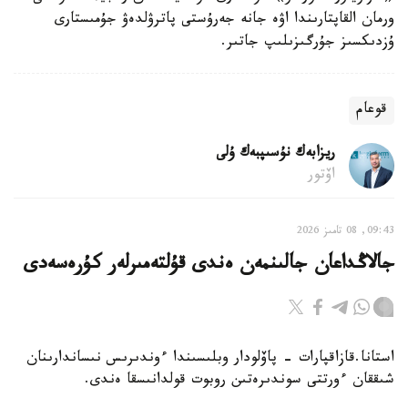
ورمان القاپتارىندا اۋە جانە جەرۇستى پاترۋلدەۋ جۇمىستارى
ۇزدىكسىز جۇرگىزىلىپ جاتىر.
قوعام
ريزابەك نۇسىپبەك ۇلى
اۆتور
09:43, 08 تامىز 2026
جالاڭداعان جالىنمەن ەندى قۇلتەمىرلەر كۇرەسەدى
استانا.قازاقپارات - پاۆلودار وبلىسىندا ءوندىرىس نىساندارىنان
شىققان ءورتتى سوندىرەتىن روبوت قولدانىسقا ەندى.