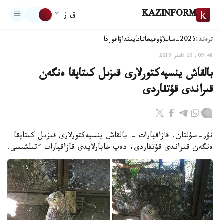
KAZINFORM
ق ز
ترەند:
2026-سايلاۋ
وقيعا
تاعايىنداۋ
اقوردا
09:48, 10 تامىز 2019
بالقاش ينسپەكتورلارى قىزىل كىتاپقا ەنگەن
قىراندى قۇتقاردى
نۇر-سۇلتان. قازاقپارات - بالقاش ينسپەكتورلارى قىزىل كىتاپقا
ەنگەن قىراندى قۇتقاردى، دەپ حابارلايدى قازاقپارات ءتىلشىسى.