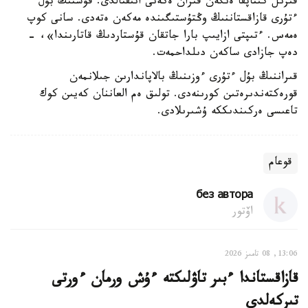
قىزىل كىتاپقا ەنگەن قىران ەكەنى انىقتالدى. قۇستىڭ بۇل
ءتۇرى قازاقستاننىڭ وڭتۇستىگىندە مەكەن ەتەدى. سانى كوپ
ەمەس. ءتىپتى ازايىپ بارا جاتقان قۇستاردىڭ قاتارىندا»، -
دەپ جازادى ساكەن دىلداحمەت.
قىراننىڭ بۇل ءتۇرى ءوزىنىڭ بالاپاندارىن جىلانمەن
قورەكتەندىرەتىن كورىنەدى. تولىق ەم العاننان كەيىن كوك
تاعىسى ەركىندىككە ۇشىرىلادى.
قوعام
без автора
اۆتور
13:06, 08 تامىز 2026
قازاقستاندا ءبىر تاۋلىكتە ءۇش ورمان ءورتى
تىركەلدى