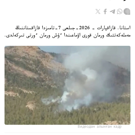
استانا. قازاقپارات - 2026-جىلعى 7-تامىزدا قازاقستاننىڭ
مەملەكەتتىك ورمان قورى اۋماعىندا ءۇش ورمان ءورتى تىركەلدى.
Видеодан алынған кадр