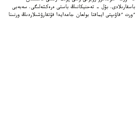
باسقارىلادى. بۇل - تەحنيكانىڭ باستى ەرەكشەلىگى. سەبەبى
ءورت ءقاۋىپتى ايماقتا بولعان جاعدايدا قۇتقارۋشىلاردىڭ ورنىنا
روبوت جىبەرىلىپ، ەڭ قاتەرلى جۇمىستى وسى تەحنيكا اتقارادى.
وپەراتور قۇرىلعىنا 700 مەتر قاشىقتىقتان باعىتتايدى. روبوتتىڭ
الدىڭعى بولىگىنە كامەرا ورناتىلعان. ونىڭ كومەگىمەن ماماندار
ءورت وشاعىن باقىلاپ، سۋ نەمەسە كوبىك شاشادى. روبوتتىڭ
جىلدامدىعى ساعاتىنا 10 شاقىرىم. سۋ بۇركۋ قاشىقتىعى 100
مەتردەن اسادى. سالماعى 480 كەلى، ال جۇك كوتەرگىشتىگى
200 كەلىگە دەيىن جەتەدى.
اسلان بوتابايەۆ، پاۆلودار وبلىسى ت ج د ءورت ءسوندىرۋ
باسقارماسى باستىعىنىڭ ورىنباسارى:
- بۇل وتاندىق ءونىم. مۇناي ساقتاۋ قويمالارى، جانارماي
ساقتاۋ، گاز ءسۇيىوتىقتارى، اسكەري قارۋ-جاراق جارىلعان
جاعدايدا جەكە قۇرامدى جىبەرمەس ءۇشىن وسى تەحنيكانى
جىبەرىپ سوندىرەمىز. جەلتوقسان ايىنان باستاپ سىناقتان
ءوتتى. قازىر سەرتيفيكاتتاندىرىلدى. قازىر جاۋىنگەرلىك ەسەپتە
تۇر.