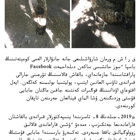
ق ر ا ش م ورمان شارۋاشىلىعى جانە جانۋارلار الەمى كوميتەتىنىڭ
باسپا ءسوز حاتشىسى ساكەن دىلداحمەت Facebook
پاراقشاسىندا جازعانداي، بالقاش قالاسىنىڭ تۇرعىنى جارالى
قىراندى تاۋىپ العانىن ايتىپ، پوليتسيا بولىمىنە كەلگەن. ايەل
اقتوعاي اۋدانىنىڭ قوڭىرات كەنتىنە جاقىن ماڭنان جابايى
قۇستى وزدىگىنەن ۇشا الماي قينالعان جەرىنەن تاپقان
كورىنەدى.
«2019-جىلدىڭ 8- تامىزىندا ينسپەكتورلار قىراندى بالقاشتان
قاراعاندىعا جەتكىزىپ، ەمدەۋ ءۇشىن قاراعاندى قالالىق
زوولوگيالىق باققا جىبەردى. تەكسەرۋ بارىسىندا جابايى قۇستىڭ