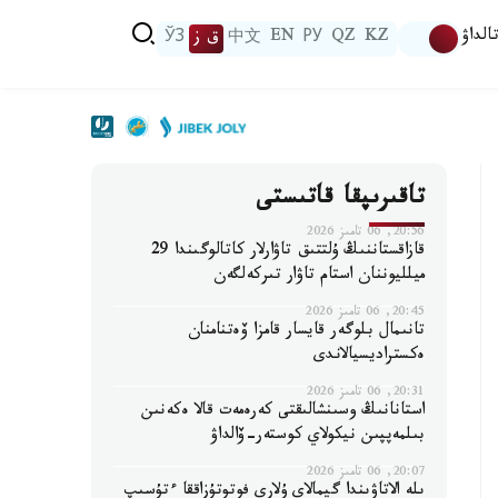
الداۋ
KZ
QZ
РУ
EN
中文
ق ز
ЎЗ
تاقىرىپقا قاتىستى
20:56, 06 تامىز 2026
قازاقستاننىڭ ۇلتتىق تاۋارلار كاتالوگىندا 29
ميلليوننان استام تاۋار تىركەلگەن
20:45, 06 تامىز 2026
تانىمال بلوگەر قايسار قامزا ۆەتنامنان
ەكستراديسيالاندى
20:31, 06 تامىز 2026
استانانىڭ وسىنشالىقتى كەرەمەت قالا ەكەنىن
بىلمەپپىن نيكولاي كوستەر-ۆالداۋ
20:07, 06 تامىز 2026
ىلە الاتاۋىندا گيمالاي ۇلارى فوتوتۇزاققا ءتۇسىپ