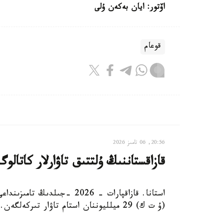
اۆتور: ايان بەكەن ۇلى
قوعام
20:56, 06 تامىز 2026
قازاقستاننىڭ ۇلتتىق تاۋارلار كاتالوگىندا 29 ميلليوننان استام تاۋار 
استانا. قازاقپارات - 2026 -ج
(ۇ ت ك) 29 ميلليوننان استام تاۋار تىركەلگەن.