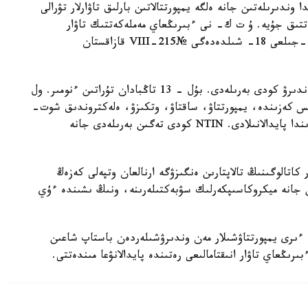
 وندىرىلەتىن جانە ەلگە يمپورتتالاتىن بارلىق تاۋارلار تۋرالى
راتتىق جۇيە. ۇ ت ك- نى ءبىرىڭعاي مەملەكەتتىك تاۋار
انىقتامالىعى رەتىندە مىندەتتى تۇردە پايدالانۋ 2025 -جىلعى 18- شىلدەدەگى №215-VIII قازاقستان
كاتالوگتاعى ءاربىر تاۋارعا بىرەگەي NTIN سايكەستەندىرۋ كودى بەرىلەدى. بۇل - 13 تاڭبادان تۇراتىن ءنومىر. ول
ىس كەزىندە، يمپورتتاۋ، ساقتاۋ، وتكىزۋ، ەلەكتروندىق شوت-
فاكتۋرالاردى راسىمدەۋ جانە باقىلاۋ-كاسسا ماشينالارىندا پايدالانىلادى. NTIN كودى تەگىن بەرىلەدى جانە
اۋارلار كاتالوگىنىڭ تالاپتارىن ەنگىزۋگە ارنالعان وتپەلى كەزەڭ
ن جانە ميكروكاسىپكەرلىك سۋبەكتىلەرىنە، ونىڭ ىشىندە ءۇي
 ءىرى يمپورتتاۋشىلار مەن وندىرۋشىلەردەن باستاپ شاعىن
بىرىڭعاي تاۋار انىقتامالىعى رەتىندە پايدالانۋعا مىندەتتى.