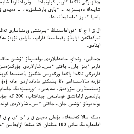
«قازىرگى تاڭدا ءاربىر كولونيادا - وتريادتاردا شايحان
شاينەك دەيسىز بە - ءبارى بارشىلىق»، - دەيدى ق
باسپا ءسوز ءماسليحاتىندا.
ال ق ا ج ك ءتوراعاسىنىڭ ءبىرىنشى ورىنباسارى تەڭى
تىركەلگەن ازاپتاۋ وقيعاسىنا قاراپ، بارلىق تۇزەۋ مە
ايتادى.
«جالپى، ونداي جاعدايلاردى بولدىرماۋ ءۇشىن جاقىندا
قازىر ءبىز جان-جاقتى ءىس-شارالاردى جۇرگىزەمىز. از
قازىرگى تاڭدا زاڭعا وزگەرىس ەنگىزۋ باعىتىندا كوپ
تۇرمە سالاسىنداعى ەڭ بىلىكتى مامانداردى جانە ۇەۇ
ۇسىنىستارىن سۇرادىق. سەبەبى، ءوزىمىزدىڭ جاساپ 
بارلىعىن ازا
بولدىرماۋ ءۇشىن جان-جاقتى ءىس-شارالاردى قولدا
ەسكە سالا كەتسەك، بۇعان دەيىن ق ر ءى ءى م ق ا ج
ادامداردىڭ سانى 100 مىڭنان 29 مىڭعا ازايعانىن ءمالىم ەتكەن بولاتىن.