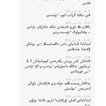
قالدى
19:45, 06 تامىز 2026
قاي سالاعا گرانت كوپ ءبولىندى
19:27, 06 تامىز 2026
بالالاردىڭ كورۋ قابىلەتى نەگە ناشارلاپ بارادى
- وفتالمولوگ ءتۇسىندىردى
18:44, 06 تامىز 2026
استانادا قابانباي باتىر داڭعىلىنىڭ ءبىر بولىگى
ۋاقىتشا جابىلادى
18:30, 06 تامىز 2026
قاشاعان كەن ورنىن يگەرەتىن كومپانيادان 2,3
تريلليون تەڭگە ماجبۇرلەپ ءوندىرىپ الۋ ءۇشىن
ءىس قوزعالدى
17:31, 06 تامىز 2026
«تاقتار ويىنىنىڭ» جۇلدىزى قازاقستان تۋرالى
اسەرىمەن ءبولىستى
17:10, 06 تامىز 2026
استاناداعى اقىلى تۇراقتاردا تاريف قانشا بولۋى