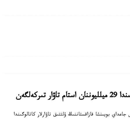
تىركەلگەن
ىلدىڭ تامىزىنداعى جاعداي بويىنشا قازاقستاننىڭ ۇلتتىق تاۋارلار كاتالوگىندا