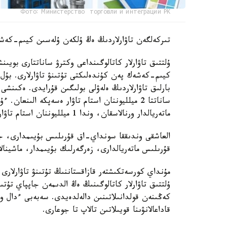
Фото: Министерство торговли и интеграции РК
تىركەلگەن تاۋارلاردىڭ ەڭ ۇلكەن ۇلەسىن كيىم-كەشەك
ۇلتتىق تاۋارلار كاتالوگىنداعى وكترۋ ساناتتارى بو
بارلىق تاۋارلاردىڭ ەلەۋلى بولىگىن قۇرايدى. ەكىنشى
ساناتتا 2 ميلليوننان استام تاۋار ەسەپكە الىنع
ماتەريالدار ورنالاسقان، وندا 1 ميلليوننان استام تاۋار تىركەلگەن.
العاشقى وندىققا سونداي-اق قۇرىلىس بۇيىمدارى، جي
قۇرىلىس ماتەريالدارى، زەرگەرلىك بۇيىمدار، ماشينا
مۇنداي كورسەتكىشتەر قازاقستاننىڭ تۇتىنۋ تاۋارلارى
ۇلتتىق تاۋارلار كاتالوگىنىڭ ەڭ الدىمەن جاپپاي تۇتىن
كەڭىنەن قولدانىلاتىنىن دالەلدەيدى. سەبەبى ءدال و
قاداعالانۋىنا قويىلاتىن تالاپ تا جوعارى.