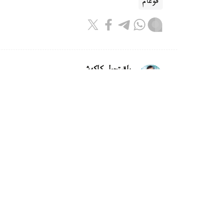
قوعام
باقىتجول كاكەش
اۆتور
20:45, 06 تامىز 2026
تانىمال بلوگەر قايسار قامزا ۆەتنامنا
استانا. KAZINFORM - قازاقستان
اگەنتتىگىنىڭ قىزمەتكەرلەرى قازاقستاننىڭ ۆەتن
قولداۋىمەن قۇمار ويىندارىن جارنامالاعان كۇدىكت
پروكۋراتۋرا ءمالىم ەتتى.