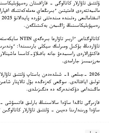
ۇلتتىق تاۋارلار كاتالوگى - قازاقستان رەسپۋبليكاسىندا
مالىمەتتەردى قامتيتىن ءبىرىڭعاي مەملەكەتتىك اقپا
رەسپۋبليكاسىنىڭ زاڭىمەن بەكىتىلگەن.
تاۋاردىڭ بۇكىل ومىرلىك سيكلى بارىسىندا: ءوندىر
مەرزىمسىز جارامدى.
2026 -جىلعى 1- شىلدەدەن باستاپ ۇلتتىق ت
تولىق اياقتالدى. سوڭعى كەزەڭدە بۇل تالاپتار شاعى
ماڭىنداعى دۇكەندەرگە دە ەنگىزىلدى.
قازىرگى تاڭدا ساۋدا سالاسىنىڭ بارلىق قاتىسۋشى -
ساۋدا ورىندارىنا دەيىن - ۇلتتىق تاۋارلار كاتالوگىن ء