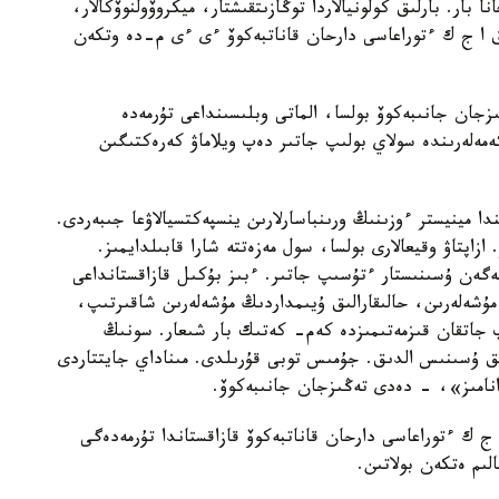
ا بار. بارلىق كولونيالاردا توڭازىتقىشتار، ميكروۆولنوۆكالار،
 ا ج ك ءتوراعاسى دارحان قاناتبەكوۆ ءى ءى م-دە وتكەن
زجان جانىبەكوۆ بولسا، الماتى وبلىسىنداعى تۇرمەدە
كەمەلەرىندە سولاي بولىپ جاتىر دەپ ويلاماۋ كەرەكتىگىن
 مينيستر ءوزىنىڭ ورىنباسارلارىن ينسپەكتسيالاۋعا جىبەردى.
اپتاۋ وقيعالارى بولسا، سول مەزەتتە شارا قابىلدايمىز.
تەگەن ۇسىنىستار ءتۇسىپ جاتىر. ءبىز بۇكىل قازاقستانداعى
 مۇشەلەرىن، حالىقارالىق ۇيىمداردىڭ مۇشەلەرىن شاقىرتىپ،
جاتقان قىزمەتىمىزدە كەم- كەتىك بار شىعار. سونىڭ
ماتتىق قوعاممەن جيناقتاپ، 200 گە جۋىق ۇسىنىس الدىق. جۇمىس توبى قۇرىلدى. مىناداي جايتتاردى
نامىز»، - دەدى تەڭىزجان جانىبەكوۆ.
 ك ءتوراعاسى دارحان قاناتبەكوۆ قازاقستاندا تۇرمەدەگى