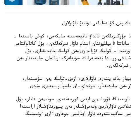
 پەن كۇندەلىكتى تۇتىنۋ تاۋارلارى.
يىنشا جۇرگىزىلگەن تالداۋ ناتيجەسىنە سايكەس، كوش باسىندا -
كيىم-كەشەك پەن كۇندەلىكتى تۇتىنۋ تاۋارلارى. بۇل ساناتتا 8 ميلليوننان استام تاۋار تىركەلگەن، بۇل كاتالوگتاعى
 ورىندا - كولىك قۇرالدارى مەن كولىك جابدىقتارى. بۇل
ان. ءۇشىنشى ورىندا ينجەنەرلىك جۇيەلەرگە ارنالعان جابدىقتار مەن
ھاز جانە ينتەرەر تاۋارلارى، ازىق-تۇلىك پەن سۋسىندار،
لار مەن جابدىقتار، سونداي-اق باسپا ونىمدەرى ەندى.
 نارىعىنىڭ قۇرىلىمىن ايقىن كورسەتەدى. سونىمەن قاتار، بۇل
ىلاتىن تاۋارلاردى وندىرۋشىلەر مەن يمپورتتاۋشىلار اراسىندا
سى سەگمەنتتەردە تاۋار اينالىمى جوعارى ءارى ءونىمنىڭ