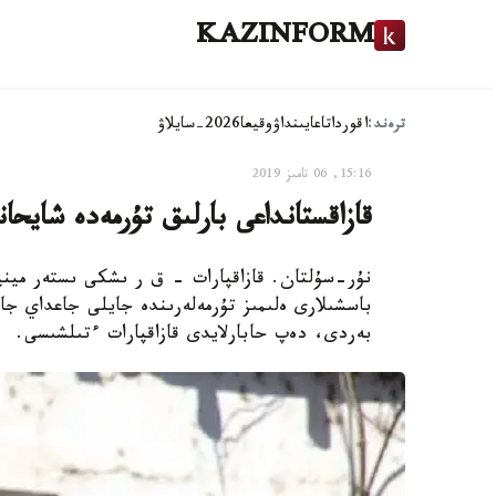
KAZINFORM
ترەند:
اقوردا
تاعايىنداۋ
وقيعا
2026-سايلاۋ
15:16, 06 تامىز 2019
قازاقستانداعى بارلىق تۇرمەدە شايحا
نۇر-سۇلتان. قازاقپارات – ق ر ىشكى ىستەر مين
باسشىلارى ەلىمىز تۇرمەلەرىندە جايلى جاعداي جا
بەردى، دەپ حابارلايدى قازاقپارات ءتىلشىسى.