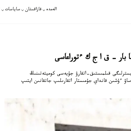
الەمدە
قازاقستان
ساياسات
ت
نا بار – ق ا ج ك ءتوراعاسى
يسترلىگى قىلمىستىق-اتقارۋ جۇيەسى كوميتەتىنىڭ
ساۋ ءۇشىن قانداي جۇمىستار اتقارىلىپ جاتقانىن ايتىپ