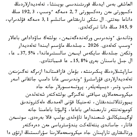
العاشقى بەس ايدىڭ قورىتىندىسى بويىنشا، تەلەديدارلاردىڭ
ەكسپورتى مەن رەەكسپورتى 2,7 ەسەگە ءوسىپ، 192,3 مىڭ
داناعا جەتتى. ال ىشكى نارىقتاعى ساتىلىم 3,1 ەسەگە قۇلدىراپ،
345,9 مىڭ دانا تىركەلدى.
وتاندىق ءوندىرىس وركەندەگەنمەن، بولشەك ساۋداداعى باعالار
ءوسىپ كەلەدى. 2026 -جىلدىڭ ماۋسىم ايىندا تەلەديدار
وتكەن جىلدىڭ سايكەس ايىمەن سالىستىرعاندا، %37,5- عا،
ال جىل باسىنان بەرى %15,8- عا قىمباتتادى.
ساراپشىلاردىڭ پىكىرىنشە، بۇعان قازاقستاندا ازىرگە نەگىزىنەن
تەلەديدارلاردى قۇراستىرۋ ءوندىرىسى عانا دامىپ جاتقانى اسەر
ەتىپ وتىر. ديسپلەيلەر، پروتسەسسورلار جانە جاد
ميكروسحەمالارى سياقتى نەگىزگى بولشەكتەر شەتەلدەن
يمپورتتالاتىندىقتان، تەحنيكا قۇنى الەمدىك ەلەكتروندىق
كومپونەنتتەر نارىعىنداعى باعاعا، ۆاليۋتا باعامىنا جانە
لوگيستيكالىق شىعىندارعا تاۋەلدى بولىپ قالا بەرەدى. سونىمەن
قاتار، جاساندى ينتەللەكت يندۋسترياسى مەن دەرەكتەر
ورتالىقتارى تاراپىنان جاد ميكروسحەمالارىنا سۇرانىستىڭ ارتۋى دا