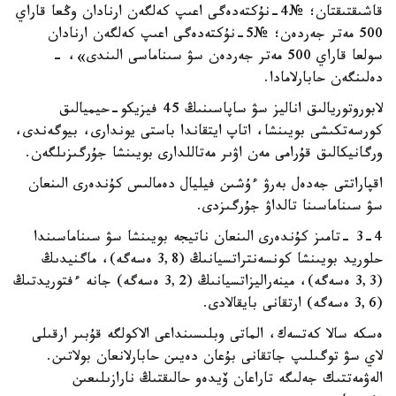
قاشىقتىقتان؛ №4-نۇكتەدەگى اعىپ كەلگەن ارنادان وڭعا قاراي
500 مەتر جەردەن؛ №5-نۇكتەدەگى اعىپ كەلگەن ارنادان
سولعا قاراي 500 مەتر جەردەن سۋ سىناماسى الىندى»، -
دەلىنگەن حابارلامادا.
لابوروتوريالىق اناليز سۋ ساپاسىنىڭ 45 فيزيكو-حيميالىق
كورسەتكىشى بويىنشا، اتاپ ايتقاندا باستى يوندارى، بيوگەندى،
ورگانيكالىق قۇرامى مەن اۋىر مەتاللدارى بويىنشا جۇرگىزىلگەن.
اقپاراتتى جەدەل بەرۋ ءۇشىن فيليال دەمالىس كۇندەرى الىنعان
سۋ سىناماسىنا تالداۋ جۇرگىزدى.
3-4 -تامىز كۇندەرى الىنعان ناتيجە بويىنشا سۋ سىناماسىندا
حلوريد بويىنشا كونسەنتراتسيانىڭ (3,8 ەسەگە)، ماگنيدىڭ
(3,3 ەسەگە)، مينەراليزاتسيانىڭ (3,2 ەسەگە) جانە ءفتوريدتىڭ
(3,6 ەسەگە) ارتقانى بايقالادى.
ەسكە سالا كەتسەك، الماتى وبلىسىنداعى الاكولگە قۇبىر ارقىلى
لاي سۋ توگىلىپ جاتقانى بۇعان دەيىن حابارلانعان بولاتىن.
الەۋمەتتىك جەلىگە تاراعان ۆيدەو حالىقتىڭ نارازىلىعىن