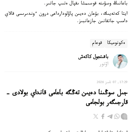
باعانىڭ وسۋىنە قوسىمشا ىقپال ەتىپ جاتىر.
ايتا كەتەيىك، بۇعان دەيىن پاۆلودارداعى درون ءوندىرىسى قالاي
دامىپ جاتقانىن جازعانبىز.
ەكونوميكا
قوعام
باقىتجول كاكەش
اۆتور
17:29, 07 تامىز 2026
جىل سوڭىنا دەيىن تەڭگە باعامى قانداي بولادى -
قارجىگەر بولجامى