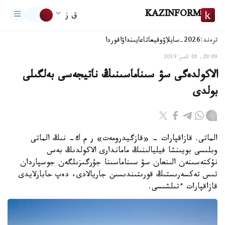
KAZINFORM
ق ز
ترەند:
2026-سايلاۋ
وقيعا
تاعايىنداۋ
اقوردا
20:09, 05 تامىز 2019
الاكولدەگى سۋ سىناماسىنىڭ ناتيجەسى بەلگىلى
بولدى
الماتى. قازاقپارات - «قازگيدرومەت» ر م ك- نىڭ الماتى
وبلىسى بويىنشا فيليالىنىڭ ماماندارى الاكولدىڭ بەس
نۇكتەسىنەن الىنعان سۋ سىناماسىنا جۇرگىزىلگەن جوسپاردان
تىس تەكسەرىستىڭ قورىتىندىسىن جاريالادى، دەپ حابارلايدى
قازاقپارات ءتىلشىسى.