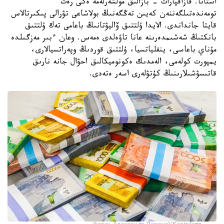
استانا. قازاقپارات - بازالىق مولشەرلەمە ەكى رەت
تومەندەتىلگەننەن كەيىن تەڭگەنىڭ بولاشاعى تۋرالى پىكىرتالاس
قايتا جانداندى. الايدا ۇلتتىق ۆاليۋتانىڭ باعامى تەك ۇلتتىق
بانكتىڭ شەشىمدەرىنە عانا تاۋەلدى ەمەس. وعان ءبىر مەزگىلدە
مۇناي باعاسى، ينفلياتسيا، ۇلتتىق قوردىڭ وپەراتسيالارى،
يمپورت كولەمى، الەمدىك ەكونوميكالىق احۋال جانە نارىق
قاتىسۋشىلارىنىڭ كۇتۋلەرى اسەر ەتەدى.