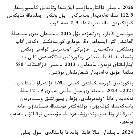
2026 -جىلى قاڭتار-ماۋسىم ايلارىندا وتاندىق كاسىپورىندار
112,9 مىڭ تەلەديدار وندىرگەن. بۇل وتكەن جىلدىڭ سايكەس
كەزەڭىمەن سالىستىرعاندا، 2,9 ەسە كوپ.
سونىمەن قاتار، زەرتتەۋدە بۇل 2015 -جىلدان بەرى جىلدىڭ
العاشقى التى ايىنداعى ەڭ جوعارى كورسەتكىش ەكەنى اتاپ
وتىلگەن. دەگەنمەن، قازىرگى ءوندىرىس كولەمى وتكەن
ونجىلدىقتىڭ باسىنداعى رەكوردتىق دەڭگەيدەن ءالى دە
ايتارلىقتاي تومەن. ماسەلەن، 2013 -جىلى قازاقستاندا 580
مىڭعا جۋىق تەلەديدار شىعارىلعان بولاتىن.
رەكوردتىق كورسەتكىشتەن كەيىن سالادا قۇلدىراۋ باستالدى.
2021- 2023 -جىلدارى جىل سايىن نەبارى 9- 12 مىڭ
تەلەديدار عانا ءوندىرىلدى. بۇعان يمپورتتىق ونىمدەرمەن
باسەكەنىڭ كۇشەيۋى، بولشەكتەر قۇنىنىڭ قىمباتتاۋى جانە
ءبىرقاتار وتاندىق وندىرۋشىلەردىڭ جۇمىسىن توقتاتۋى سەبەپ
بولدى.
2024 -جىلدان سالا قايتا جاندانا باستالدى. سول جىلى