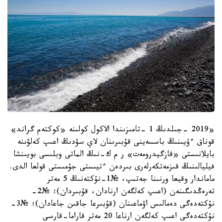
«2019 -جىلدىڭ 1 -تامىزىندا الاكول كولىنە «كوكتەم گراند»
قوناق ءۇيىنىڭ باسسەينى قۇبىرىنان لاي سۋدىڭ اعىپ كەلۋىنە
بايلانىستى «قازگيدرومەت» ر م ك-نىڭ الماتى وبلىسى بويىنشا
فيليالىنىڭ قىزمەتكەرلەرى بىردەن ءتيىستى جۇمىستى قولعا الدى.
ماماندار وقيعا ورنىنا جەتىپ، №1-نۇكتەنىڭ 5 مەتر
تەرەڭدىگىنەن (اعىپ كەلگەن ارنادان، قۇبىردان)؛ №2-
نۇكتەدەگى دەمالىس اۋماعىنان (قۇبىرعا جاقىن جاعادان)؛ №3-
نۇكتەدەگى اعىپ كەلگەن ارناعا 20 مەتر قاراما-قارسى