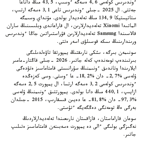
ءوندىرىس كولەمى 4,6 ەسەگە ءوسىپ، 43,5 مىڭ داناعا
جەتتى. ال 2025 -جىلى ءوندىرىس تاعى 3,1 ەسەگە ارتىپ،
ستاتيستيكا 134,9 مىڭ تەلەديدار بولدى. مۇنداي وسىمگە
الماتىدا Xiaomi تەلەديدارلارىن، ال قاراعاندى وبلىسىنىڭ ساران
قالاسىندا Samsung تەلەديدارلارىن قۇراستىراتىن جاڭا ءوندىرىس
ورىندارىنىڭ ىسكە قوسىلۋى اسەر ەتتى.
سونىمەن بىرگە، ىشكى نارىقتىڭ يمپورتقا تاۋەلدىلىگى
بىرتىندەپ تومەندەپ كەلە جاتىر. 2026 -جىلى قاڭتار-مامىر
ايلارىندا وتاندىق ءونىمنىڭ سۇرانىستى قامتاماسىز ەتۋدەگى
ۇلەسى %2,7- دان %18,2- عا ءوستى. وسى كەزەڭدە
ءوندىرىس كولەمى 3,2 ەسەگە ارتسا، ال يمپورت 2,5 ەسەگە
ازايىپ، 440,1 مىڭ دانا بولدى. يمپورتتىق ءونىمنىڭ ۇلەسى
%97,3- دان %81,8- عا دەيىن قىسقارىپ، 2015 -جىلدان
بەرگى ەڭ تومەنگى دەڭگەيگە ءتۇستى.
سوعان قاراماستان، قازاقستان نارىعىندا تەلەديدارلاردىڭ
نەگىزگى بولىگى ءالى دە يمپورت ەسەبىنەن قامتاماسىز ەتىلىپ
جاتىر.