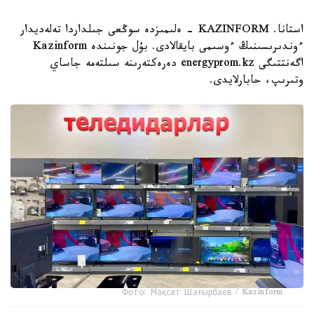
استانا. KAZINFORM - ەلىمىزدە سوڭعى جىلداردا تەلەديدار
ءوندىرىسىنىڭ ءوسىمى بايقالادى. بۇل جونىندە Kazinform
اگەنتتىگى energyprom.kz دەرەكتەرىنە سىلتەمە جاساي
وتىرىپ، حابارلايدى.
Фото: Мақсат Шағырбаев / Kazinform