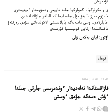
تۋدىرعان.
ق ر ەكولوگيا، گەولوگيا جانە تابيعي رەسۋرستار ءمينيسترى
ماعزۇم مىرزاعاليەۆ بۇل جاعدايعا كىنالىلەر جازالاناتىنىن
حابارلادى. وسى ماسەلەگە بايلانىستى الاكولدەگى سۋدى زەرتتەۋ
ماقساتىندا ارنايى كوميسسيا قۇرىلدى.
اۆتور: ايان بەكەن ۇلى
قوعام
17:43, 07 تامىز 2026
قازاقستاندا تەلەديدار ءوندىرىسى جارتى جىلدا
ءۇش ەسەگە جۋىق ءوستى