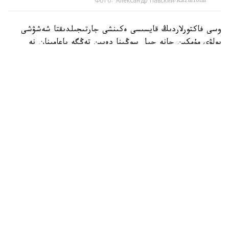
Фото: Александр Павский/Kazinform
وسى فاكتورلاردىڭ قايسىسى ەكىنشى جارتىجىلدىقتا شەشۋشى
بولۋى مۇمكىن جانە جىل سوڭىنا دەيىن تەڭگە باعامىنان نە
كۇتۋگە بولادى؟ بۇل تۋرالى Qazaq Expert Club ساراپشىسى،
قارجىگەر سايدا تلەۋلەنوۆا ءتۇسىندىردى.
ونىڭ پىكىرىنشە، قازىرگى تاڭدا ىرگەلى فاكتورلار تەڭگەنىڭ
كۇرت قۇنسىزدانۋ ىقتيمالدىعىنىڭ جوعارى ەكەنىن كورسەتىپ
تۇرعان جوق. «سوڭعى ايلاردا تەڭگەنى ءبىر-ءبىرىن
تولىقتىرعان بىرنەشە فاكتور قولداپ كەلدى. ەڭ الدىمەن، ۇلتتىق
بانك بازالىق مولشەرلەمەنى %16,75- عا دەيىن تومەندەتكەنىنە
قاراماستان، قاتاڭ اقشا- كرەديت ساياساتىن ساقتاپ وتىر.
سونىمەن قاتار ينفلياتسيا باياۋلاۋىن جالعاستىردى: ماۋسىم ايىندا
ول %10,4- دان %10,3- عا دەيىن تومەندەپ، قاتارىنان
توعىزىنشى اي باياۋلادى. بۇل تەڭگەلىك اكتيۆتەردىڭ
تارتىمدىلىعىن ارتتىردى. قوسىمشا قولداۋدى ۇلتتىق قوردىڭ
وپەراتسيالارى مەن ىشكى ۆاليۋتا نارىعىنداعى سالىستىرمالى تۇردە
تەڭگەرىمدى جاعداي قامتاماسىز ەتتى»، - دەيدى ساراپشى.