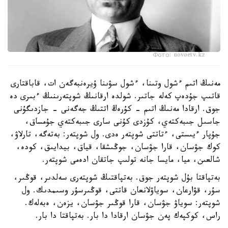
Фото: novoetv.kz
مەنىڭ اتىم ءشول وتىنا، ءشول سۋىنا ۇيرەنبەگەن ات، قاباقتارى
قاتىپ جۇدەپ كەلە جاتىر. شولدە ارقانىڭ شوپتەرىنىڭ ءبىرى دە
جوق. ارقادا مەنىڭ اتىم - كۇرەڭ اتتىڭ جەگەنى - جازدىگۇنى
جاسىل جىبەكتەي، كۇزدى كۇنى سارى جىبەكتەي جۇمساق،
جۇپار ءيىستى، ءتاتتى شوپتەر ەدى. ول شوپتەر: بەتەگە، تارلاۋ،
كوك جۋسان، قارا جۋسان، جوڭىشقا، قياق، بيدايىق، كودە،
شالعىن، ميا، مايسا جانە تولىپ جاتقان ادەمى شوپتەر.
بەتپاقتا بۇل شوپتەر جوق. بەتپاقتىڭ شوپتەرى سەلدىر، قوڭىر،
سۇر، قۋارعان، سوياۋلانعان قاتتى، قوڭىرسۇر وسىمدىك. ول
شوپتەر: سوياۋ جۋسان، قارا قوڭىر جۋسان، يزەن، ەبەلەك.
راس، كوكپەك پەن جۋسان ارقادا دا بار. بەتپاقتا دا بار.