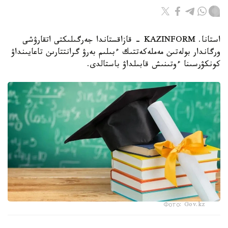
استانا. KAZINFORM - قازاقستاندا جەرگىلىكتى اتقارۋشى
ورگاندار بولەتىن مەملەكەتتىك ءبىلىم بەرۋ گرانتتارىن تاعايىنداۋ
كونكۋرسىنا ءوتىنىش قابىلداۋ باستالدى.
Фото: Gov.kz