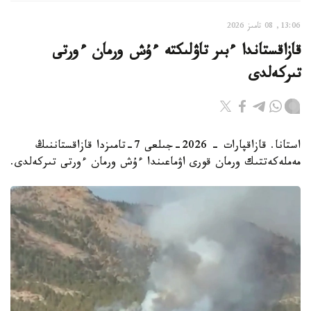
13:06, 08 تامىز 2026
قازاقستاندا ءبىر تاۋلىكتە ءۇش ورمان ءورتى
تىركەلدى
استانا. قازاقپارات - 2026-جىلعى 7-تامىزدا قازاقستاننىڭ
مەملەكەتتىك ورمان قورى اۋماعىندا ءۇش ورمان ءورتى تىركەلدى.