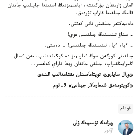
العان زارىققان بۇركىتشە، اياعىمىزدىڭ استىندا جايىلىپ جاتقان
قالىڭ جىلقىعا قاراپ تۇردىق.
مادىبەكتەر جىلقىنى تاني كەتتى.
- مىناۋ تىنىستىڭ جىلقىسى عوي!
- ءيا، ءيا، تىنىستىڭ جىلقىسى! - دەستى.
جىلقىنى كورگەن سوڭ ءبارىمىز دە كوڭىلدەنىپ، مەن ءسال
اڭىرايىڭقىراپ، جىلقى جاتقان ويعا قاراي كەلەمىز...
«ورال ساپارى» توپتاماسىنان ىقشامدالىپ الىندى
«كوپتومدىق شىعارمالار جيناعى» 5-توم
قوعام
ريزابەك نۇسىپبەك ۇلى
اۆتور