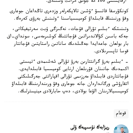
ءارقايسىسى 100 گە جۋىق گرانت ۇسىندى.
كونكۋرسقا قاتىسۋ ءۇشىن تالاپكەرلەر وزدەرى تاڭداعان جوعارى
وقۋ ورنىنىڭ قابىلداۋ كوميسسياسىنا ءوتىنىش بەرۋى كەرەك.
وتىنىشكە ءبىلىم تۋرالى قۇجات، نەگىزگى ۇبت سەرتيفيكاتى،
جەكە باسىن كۋالاندىراتىن قۇجاتتىڭ كوشىرمەسى، سونداي-اق
بار بولعان جاعدايدا جەڭىلدىك ساناتىن راستايتىن قۇجاتتار
قوسا تاپسىرىلادى.
- ءبىلىم بەرۋ گرانتتارىن بەرۋ تۋرالى شەشىمدى ءتيىستى
اكىمدىك جانىنان قۇرىلعان ارنايى كوميسسيا قابىلدايدى.
قۇجاتتاردى قابىلداۋ مەرزىمى تۋرالى اقپاراتتى جەرگىلىكتى
اتقارۋشى ورگانداردان جانە جوعارى وقۋ ورىندارىنىڭ قابىلداۋ
كوميسسيالارىنان الۋعا بولادى، دەپ حابارلادى مينيسترلىك.
قوعام
ريزابەك نۇسىپبەك ۇلى