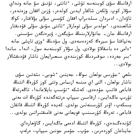
ارقانىڭ سۋى كوبىنەسە تۇشى، ءتاتتى، تۇنىق سۋ جانە ونداي
سۋلار كوپ. ۇلكەن شالقار ايدىن كولدەر، ۇزىن اققان وزەندەر،
تاۋدان، ادىردان سىلدىراپ اققان كۇمىس سۋلى بۇلاقتار، كوك
شالعىندى، ءمولدىر سۋلى تومارلار ءتاتتى سۋىق سۋلى قۇدىقتار
ارقانىڭ جان- جانۋارلارىنىڭ سۇيگەن، ۇيرەنگەن سۋسىنى.
بەتپاقتا سۋ سيرەك كەزدەسەدى. ول سۋدىڭ ءوزى تاپشى جانە
ءدامى دە باسقالاۋ بولادى. ول سۋلار كوبىنەسە سول، اندا- ساندا
ءبىر جەردە، سوقىردىڭ كوزىندەي سىعىرايعان ناشار قۇدىقشالار
بولادى...
ىلعي ءجۇرىس بولعان سوڭ، جەيتىن ءشوبى، ىشەتىن سۋى
ناشار بولعان، التى اي مىنسە ارىماس وتتى كوز كۇرەڭ اتتىڭ
قاباعى قاتىپ جۇدەدى. كەشكە ءتۇسىپ بايلاعاندا، تاڭەرتەڭ
تۇرىپ ماڭدايىن، ارقاسىن سيپاپ ەرتتەگەندە كۇرەڭ ات مەنى
يىسكەپ، اۋىر كۇرسىنەتىن بولدى. كەيدە كۇرەڭ اتتىڭ قاتقان
قاباعى، تەرەڭ كۇرسىنىپ قويعانى مەنى قامىقتىراتىن بولدى...
كۇندەگىدەي، كۇرەڭ اتتىڭ ادەمى ماڭدايىن، گاۋھارداي
جايناعان كوزدەرىن، جۇپ- جۇمىر جونىن سيپاپ، ەرلەپ