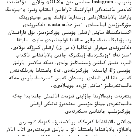
وتىرىپ، Instagram جەلىسى مەن «OLX» ونلاين- دۇكەنىندە
كەلەسى ماتىندەگى اقپاراتتىڭ تاراعانىن انىقتاپ وتىر: «ءبىزدىڭ
پاراقشا بالاباقشالارداعى ورىندارعا تاۋلىك بويى مونيتورينگ
جۇرگىزۋمەن اينالىسادى. ءبىز e.astana.kz ەلەكتروندى
اكىمدىگىنىڭ سايتى ارقىلى جۇمىس جۇرگىزەمىز. بۇل قازاقستان
رەسپۋبليكاسىنىڭ جالپى حالقىنا قولجەتىمدى سايت. سايتقا
ەلەكتروندى سيفرلى قولتاڭبا (ە س ق) ارقىلى كىرۋگە بولادى.
ءسىز تەك ءوزىڭىزدىڭ ۇيىڭىزگە جاقىن بالاباقشانى تاڭداپ
الىپ، ەتسق كىلتىن ۇسىنساڭىز بولدى. ەسكە سالامىز: بارلىق
جۇمىس زاڭ اياسىندا جۇرگىزىلەدى. تەك باعىتتاما بەرىلگەننەن
كەيىن عانا اقى الىنادى. وسىدان كەيىن ءسىزدىڭ بارلىق جەكە
مالىمەتتەرىڭىز ءساتتى تۇردە جويىلادى».
ينتەرنەت وقيعالارىنا جاۋاپتى قىزمەت اتالمىش جاعدايدا جەكە
مالىمەتتەردى جيناۋ جۇمىسى سەندىرۋ تەتىگى ارقىلى
جۇرگىزىلىپ جاتقانىن ەسكەرتەدى.
«بالانى بالاباقشاعا كەزەككە ورنالاستىرۋ، كەزەك ءنومىرىن
باقىلاۋ، بالاباقشاعا باعىتتاما الۋ - بارلىق قىزمەتتەردى اتا- انالار