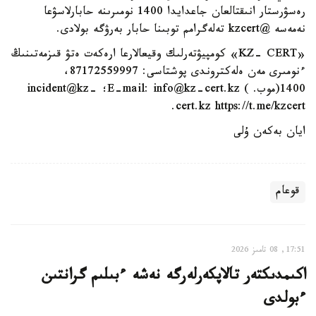
رەسۋرستار انىقتالعان جاعدايدا 1400 نومىرىنە حابارلاسۋعا
نەمەسە @kzcert تەلەگرامم توبىنا حابار بەرۋگە بولادى.
«KZ- CERT» كومپيۋتەرلىك وقيعالارعا ارەكەت ەتۋ قىزمەتىنىڭ
ءنومىرى مەن ەلەكتروندى پوشتاسى: 87172559997،
1400(موب. ) E-mail: info@kz-cert.kz؛ incident@kz-
cert.kz https://t.me/kzcert.
ايان بەكەن ۇلى
قوعام
17:51, 08 تامىز 2026
اكىمدىكتەر تالاپكەرلەرگە نەشە ءبىلىم گرانتىن
ءبولدى