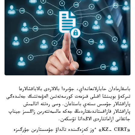
باسقارمادان حابارلانعانداي، جۋىردا بالالاردى بالاباقشالارعا
تىركەۋ بويىنشا اقىلى قىزمەت كورسەتەتىن الەۋمەتتىك جەلىدەگى
پاراقشالار جۇمىس ىستەي باستاعان. وسى رەتتە اتالمىش
پاراقشالار قازاقستاندىقتاردىڭ جەكە مالىمەتتەرىن زاڭسىز جيناپ
جاتقانى ازاماتتاردى الاڭداتا تۇسكەن.
«KZ- CERT» ءوز كەزەگىندە تالداۋ جۇمىستارىن جۇرگىزە