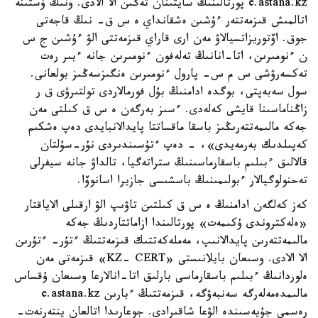
e.astana.kz پورتالىنىڭ سايتىنان تەگىن الا الادى. ونىڭ ۇستىنە
اتالمىش قىزمەتتەر ءۇشىن ەشقانداي ە س ق- نىڭ قاجەتى
جوق. اۆتوريزاتسيالاۋ مەن ارى قاراي قىزمەتتى الۋ ءۇشىن ج س
ن ءنومىرىن، اتا-انانىڭ تەلەفون ءنومىرىن جانە ءبىر رەت
تەكسەرۋشى س م س- پارول ءنومىرىن ەنگىزسەڭىز بولعانى.
سول سەبەپتى، بوگدە ادامنىڭ بۇل فورمالاردى تولتىرۋى ق ر
زاڭناماسىنا قايشى كەلەدى. ءسىز بەرگەن ە س ق كىلتى مەن
جەكە مالىمەتتەرىڭىز باسقا ماقساتتا پايدالانبايدى دەپ ەشكىم
كەپىلدىك بەرمەيدى»، - دەپ ءتۇسىندىردى نۇر-سۇلتان
قالالىق ءبىلىم باسقارماسىنىڭ ستراتەگيا، تالداۋ جانە سيفرلى
تەحنولوگيالار ءبولىمىنىڭ باسشىسى جازيرا اسانوۆا.
كەز كەلگەن ادامنىڭ ە س ق كىلتىن تاۋىپ الۋ ارقىلى الاياقتار
«ەلەكتروندى ۇكىمەت» پورتالىندا ازاماتتاردىڭ جەكە
مالىمەتتەرىن پايدالانىپ، مەملەكەتتىك قىزمەتتىڭ ءتۇر- ءتۇرىن
الا الادى. وسىعان بايلانىستى «KZ- CERT» قىزمەتى مەن
ەلوردانىڭ ءبىلىم باسقارماسى بارلىق اتا-انالارعا وسىعان ۇقساس
مالىمدەمەلەرگە سەنبەۋگە، قىزمەتتىڭ ءبارىن e.astana.kz
رەسمي جۇيەسىندە الۋعا شاقىرادى. جوعارىدا اتالعان ينتەرنەت-