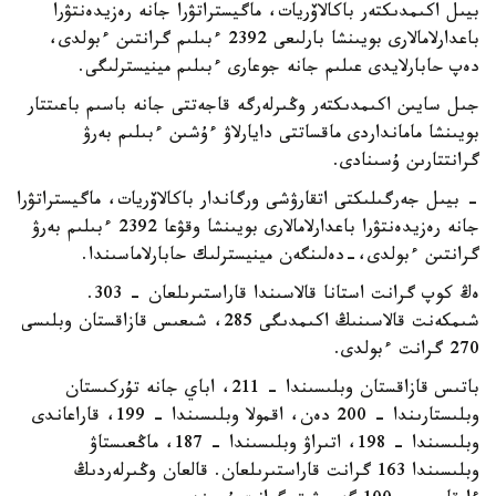
بيىل اكىمدىكتەر باكالاۆريات، ماگيستراتۋرا جانە رەزيدەنتۋرا
باعدارلامالارى بويىنشا بارلىعى 2392 ءبىلىم گرانتىن ءبولدى،
دەپ حابارلايدى عىلىم جانە جوعارى ءبىلىم مينيسترلىگى.
جىل سايىن اكىمدىكتەر وڭىرلەرگە قاجەتتى جانە باسىم باعىتتار
بويىنشا مامانداردى ماقساتتى دايارلاۋ ءۇشىن ءبىلىم بەرۋ
گرانتتارىن ۇسىنادى.
- بيىل جەرگىلىكتى اتقارۋشى ورگاندار باكالاۆريات، ماگيستراتۋرا
جانە رەزيدەنتۋرا باعدارلامالارى بويىنشا وقۋعا 2392 ءبىلىم بەرۋ
گرانتىن ءبولدى،-دەلىنگەن مينيسترلىك حابارلاماسىندا.
ەڭ كوپ گرانت استانا قالاسىندا قاراستىرىلعان - 303.
شىمكەنت قالاسىنىڭ اكىمدىگى 285، شىعىس قازاقستان وبلىسى
270 گرانت ءبولدى.
باتىس قازاقستان وبلىسىندا – 211، اباي جانە تۇركىستان
وبلىستارىندا – 200 دەن، اقمولا وبلىسىندا – 199، قاراعاندى
وبلىسىندا – 198، اتىراۋ وبلىسىندا – 187، ماڭعىستاۋ
وبلىسىندا 163 گرانت قاراستىرىلعان. قالعان وڭىرلەردىڭ