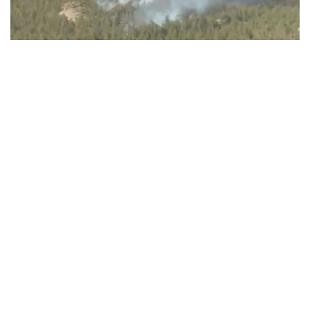
Видеодан алынған кадр
ءورتتىڭ بىرەۋى باتىس قازاقستان وبلىسىندا، تاعى ەكەۋى ۇلىتاۋ
جانە كوكشەتاۋ مەملەكەتتىك ۇلتتىق تابيعي پاركتەرىنىڭ
اۋماعىندا بولعان.
باتىس قازاقستان وبلىسىنداعى ءورت وشاعىن
«قازاۆياورمانقورعاۋ» رەسپۋبليكالىق مەملەكەتتىك قازىنالىق
كاسىپورنىنىڭ اۋە پاترۋلدەۋ توبى انىقتاعان. ءورت تۋرالى اقپارات
تۇسكەن بويدا ورمان مەكەمەلەرىنىڭ كۇشتەرى مەن قاجەتتى
تەحنيكاسى وقيعا ورنىنا جەدەل جىبەرىلدى.
ءورتتى سوندىرۋگە «قازاۆياورمانقورعاۋ» كاسىپورنىنىڭ اۋە ءورت
ءسوندىرۋ دەسانتشىلارى، سونداي-اق مەملەكەتتىك ورمان
كۇزەتىنىڭ قىزمەتكەرلەرى جۇمىلدىرىلدى. ناتيجەسىندە ءۇش
ءورت تە از ۋاقىت ىشىندە تولىق ءسوندىرىلدى.