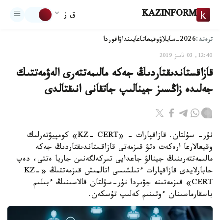
KAZINFORM
ق ز
ترەند:
2026-سايلاۋ
وقيعا
تاعايىنداۋ
اقوردا
12:40, 03 تامىز 2019
قازاقستاندىقتاردىڭ جەكە مالىمەتتەرى الەۋمەتتىك
جەلىدە زاڭسىز جينالىپ جاتقانى انىقتالدى
نۇر- سۇلتان. قازاقپارات - «KZ- CERT» كومپيۋتەرلىك
وقيعالارعا ارەكەت ەتۋ قىزمەتى قازاقستاندىقتاردىڭ جەكە
مالىمەتتەرىنىڭ جينالۋ جاعدايى تىركەلگەنىن جاريا ەتتى، دەپ
حابارلايدى قازاقپارات ءتىلشىسى اتالمىش قىزمەتتىڭ «KZ-
CERT» قىزمەتىنە جۋىردا نۇر-سۇلتان قالاسىنىڭ ءبىلىم
باسقارماسىنان ءوتىنىم كەلىپ تۇسكەن.