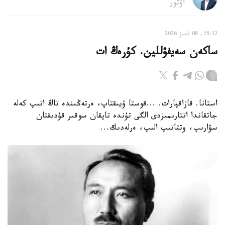
اۆتور
15:12, 08 تامىز 2026
ساكەن سەيفۋللين. كۇرەڭ ات
استانا. قازاقپارات. ...قوستا ۇيىقتاپ، ەرتەڭىندە تاڭ اتىپ كەلە
جاتقاندا اتتارىمىزدى الگى تۇندە تاپقان سوقىر قۇدىقتان
سۋارىپ، وتتاتىپ الىپ، ەرلەدىك...