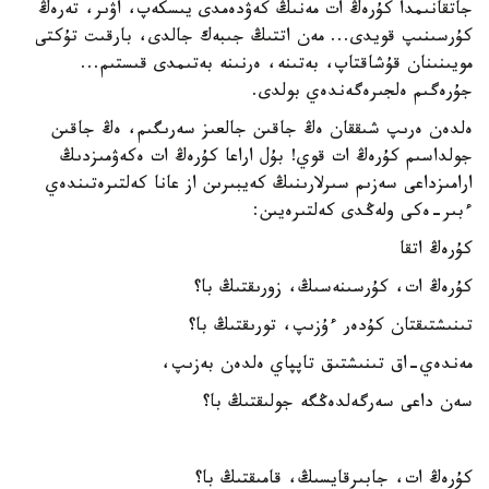
جاتقانىمدا كۇرەڭ ات مەنىڭ كەۋدەمدى يىسكەپ، اۋىر، تەرەڭ
كۇرسىنىپ قويدى... مەن اتتىڭ جىبەك جالدى، بارقىت تۇكتى
مويىنىنان قۇشاقتاپ، بەتىنە، ەرنىنە بەتىمدى قىستىم...
جۇرەگىم ەلجىرەگەندەي بولدى.
ەلدەن ەرىپ شىققان ەڭ جاقىن جالعىز سەرىگىم، ەڭ جاقىن
جولداسىم كۇرەڭ ات قوي! بۇل اراعا كۇرەڭ ات ەكەۋمىزدىڭ
ارامىزداعى سەزىم سىرلارىنىڭ كەيبىرىن از عانا كەلتىرەتىندەي
ءبىر-ەكى ولەڭدى كەلتىرەيىن:
كۇرەڭ اتقا
كۇرەڭ ات، كۇرسىنەسىڭ، زورىقتىڭ با؟
تىنىشتىقتان كۇدەر ءۇزىپ، تورىقتىڭ با؟
مەندەي-اق تىنىشتىق تاپپاي ەلدەن بەزىپ،
سەن داعى سەرگەلدەڭگە جولىقتىڭ با؟
كۇرەڭ ات، جابىرقايسىڭ، قامىقتىڭ با؟