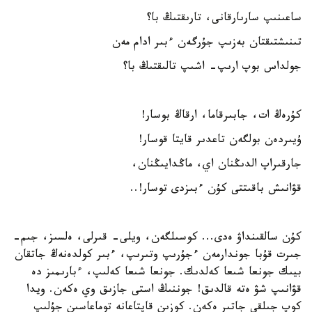
ساعىنىپ سارىارقانى، تارىقتىڭ با؟
تىنىشتىقتان بەزىپ جۇرگەن ءبىر ادام مەن
جولداس بوپ ارىپ- اشىپ تالىقتىڭ با؟
كۇرەڭ ات، جابىرقاما، ارقاڭ بوسار!
ۇيىردەن بولگەن تاعدىر قايتا قوسار!
جارقىراپ الدىڭنان اي، ماڭدايىڭنان،
قۋانىش باقىتتى كۇن ءبىزدى توسار!..
كۇن سالقىنداۋ ەدى... كوسىلگەن، ويلى- قىرلى، ەلسىز، جىم-
جىرت قۇبا جوندارمەن ءجۇرىپ وتىرىپ، ءبىر كولدەنەڭ جاتقان
بيىك جونعا شىعا كەلدىك. جونعا شىعا كەلىپ، ءبارىمىز دە
قۋانىپ شۋ ەتە قالدىق! جوننىڭ استى جازىق وي ەكەن. ويدا
كوپ جىلقى جاتىر ەكەن. كوزىن قاپتاعانە توماعاسىن جۇلىپ