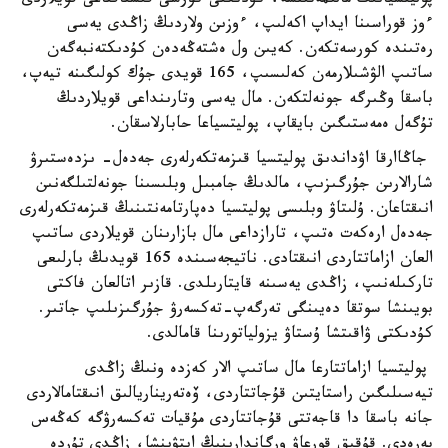
پوليتسيانىڭ مالىمەتىنشە، كۇدىكتى كورشى قىستاقتاعى قويلاردى
ءوز قوراسىنا ايداپ اكەلىپ، ءوزىن ولاردىڭ زاڭدى يەسى
رەتىندە كورسەتكەن. كەيىن ول ەشتەڭەدەن كۇدىكتەنبەگەن
ساتىپ الۋشىلارمەن كەلىسىپ، 165 قويدى جۇك كولىگىنە تيەپ،
باسقا وڭىرگە جونەلتكەن. مال يەسى وتارىنداعى قويلاردىڭ
تۇگەل ەمەستىگىن بايقاپ، پوليتسياعا حابارلاسقان.
جاڭاارقا اۋداندىق پوليتسيا قىزمەتكەرلەرى جەدەل- ىزدەستىرۋ
شارالارىن جۇرگىزىپ، مالدىڭ جامبىل وبلىسىنا جونەلتىلگەنىن
انىقتاعان. ۇلىتاۋ وبلىسى پوليتسيا دەپارتامەنتىنىڭ قىزمەتكەرلەرى
جەدەل ارەكەت ەتىپ، تارازداعى مال بازارىنان قويلاردى ساتىپ
العان ازاماتتاردى انىقتادى. ناتيجەسىندە 165 قويدىڭ بارلىعى
تاركىلەنىپ، زاڭدى يەسىنە قايتارىلدى. قازىر اتالعان فاكتى
بويىنشا سوتقا دەيىنگى تەرگەپ-تەكسەرۋ جۇرگىزىلىپ جاتىر.
كۇدىكتى ۋاقىتشا ۇستاۋ يزولياتورىنا قامالدى.
پوليتسيا ازاماتتارعا مال ساتىپ الار كەزدە ونىڭ زاڭدى
تيەسىلىگىن راستايتىن قۇجاتتاردى، ۆەتەريناريالىق انىقتامالاردى
جانە باسقا دا قاجەتتى قۇجاتتاردى مۇقيات تەكسەرۋگە كەڭەس
بەرەدى. قۇقىق قورعاۋ ورگاندارىنىڭ ايتۋىنشا، زاڭدى تۇردە