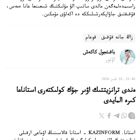
راسىمدەلمەگەن مالدى ساتىپ الۋ مۇلىكتىك شىعىنعا عانا ەمەس،
قۇقىقتىق جاۋاپكەرشىلىككە دە اكەلۋى مۇمكىن.
زاڭ جانە قۇقىق
قوعام
باقىتجول كاكەش
اۆتور
21:46, 10 تامىز 2026
ەندى ترانزيتتىك اۋىر جۇك كولىكتەرى استاناعا
كىرە المايدى
استانا. KAZINFORM - استانا قالاسىنىڭ اۋماعى ارقىلى