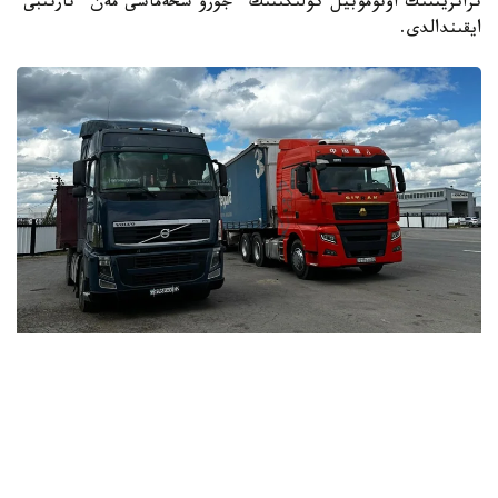
ترانزيتتىك اۆتوموبيل كولىگىنىڭ ءجۇرۋ سحەماسى مەن ءتارتىبى
ايقىندالدى.
Фото: Kazinform
اتاپ ايتقاندا، «قازاقستان رەسپۋبليكاسى استاناسىنىڭ
مارتەبەسى تۋرالى» ق ر كونستيتۋتسيالىق زاڭى 8-بابىنىڭ 13)
تارماقشاسىنا سايكەس استانا قالاسىنىڭ اكىمدىگى ءتيىستى