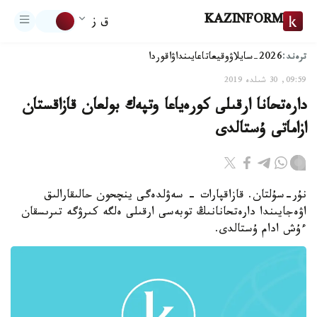
KAZINFORM
ق ز
ترەند:
2026-سايلاۋ
وقيعا
تاعايىنداۋ
اقوردا
09:59, 30 شىلدە 2019
دارەتحانا ارقىلى كورەياعا وتپەك بولعان قازاقستان
ازاماتى ۇستالدى
نۇر-سۇلتان. قازاقپارات - سەۋلدەگى ينچحون حالىقارالىق
اۋەجايىندا دارەتحانانىڭ توبەسى ارقىلى ەلگە كىرۋگە تىرىسقان
ءۇش ادام ۇستالدى.