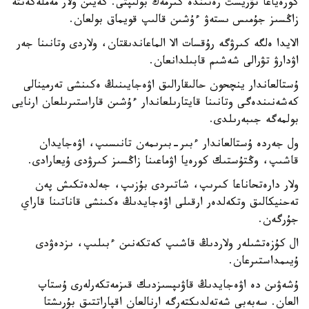
كورەياعا تۋريست رەتىندە كىرمەك بولىپتى. كەيىن ولار مەملەكەتتە
زاڭسىز جۇمىس ىستەۋ ءۇشىن قالىپ قويماق بولعان.
الايدا ەلگە كىرۋگە رۇقسات الا الماعاندىقتان، ولاردى وتانىنا جەر
اۋدارۋ تۋرالى شەشىم قابىلدانعان.
ۇستالعاندار ينچحون حالىقارالىق اۋەجايىنىڭ ەكىنشى تەرمينالى
كەشەنىندەگى وتانىنا قايتارىلعاندار ءۇشىن قاراستىرىلعان ارنايى
بولمەگە جىبەرىلدى.
ول جەردە ۇستالعاندار ءبىر-بىرىمەن تانىسىپ، اۋەجايدان
قاشىپ، وڭتۇستىك كورەيا اۋماعىنا زاڭسىز كىرۋدى ۇيعارادى.
ولار دارەتحاناعا كىرىپ، شاتىردى بۇزىپ، جەلدەتكىش پەن
تەحنيكالىق وتكەلدەر ارقىلى اۋەجايدىڭ ەكىنشى قاناتىنا قاراي
جۇرگەن.
ال كۇزەتشىلەر ولاردىڭ قاشىپ كەتكەنىن ءبىلىپ، ىزدەۋدى
ۇيىمداستىرعان.
ۇشەۋىن دە اۋەجايدىڭ قاۋىپسىزدىك قىزمەتكەرلەرى ۇستاپ
العان. سەبەبى شەتەلدىكتەرگە ارنالعان اقپاراتتىق بۇرىشتا