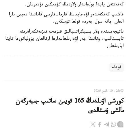
كەنەتتەن پايدا بولعاندار ولاردىڭ كۇدىگىن تۋدىرعان.
قاشىپ كەتكەندەر اۋەجايدىڭ قارما-قارسى قاناتىنا دەيىن بارا
العان جانە سول جەردە قولعا تۇسكەن.
ناتيجەسىندە ولار يمميگراتسيالىق قىزمەت قىزمەتكەرلەرىنە
تابىستالىپ، وتانىنا جەر اۋدارىلعاندارعا ارنالعان يزولياتورعا قايتا
اپارىلعان.
قوعام
22:05, 10 تامىز 2026
كورشى اۋىلدىڭ 165 قويىن ساتىپ جىبەرگەن
مالشى ۇستالدى