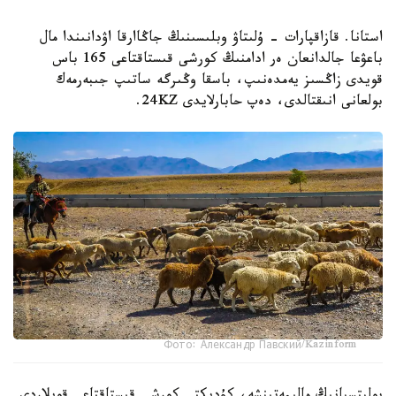
استانا. قازاقپارات - ۇلىتاۋ وبلىسىنىڭ جاڭاارقا اۋدانىندا مال
باعۋعا جالدانعان ەر ادامنىڭ كورشى قىستاقتاعى 165 باس
قويدى زاڭسىز يەمدەنىپ، باسقا وڭىرگە ساتىپ جىبەرمەك
بولعانى انىقتالدى، دەپ حابارلايدى 24KZ.
Фото: Александр Павский/Kazinform