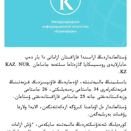
ۇستالعانداردىڭ اراسىندا قازاقستان ازاماتى دا بار دەپ
حابارلايدى روسسيسكايا گازەتاعا سىلتەمە جاساعان KAZ. NUR.
KZ.
باسىلىمنىڭ مالىمەتىنشە، اۋەجايدىڭ قاۋىپسىزدىك قىزمەتىنىڭ
قىزمەتكەرلەرى 34 جاستاعى رەسەيلىكتى، 26 جاستاعى
وزبەكستاندىقتى جانە 25 جاستاعى قازاقستاندىقتى ۇستاعان.
ۇستالعاندار ەل اۋماعىنا كىرۋگە ارەكەتتەنگەن، الايدا ولارعا
رۇقسات بەرىلمەگەن.
كورەيلىك شەنەۋنىكتەردىڭ مالىمەتىنە سايكەس، ءۇش ازامات