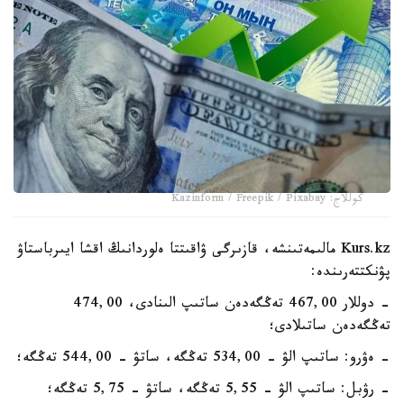
كوللاج: Kazinform / Freepik / Pixabay
Kurs.kz مالىمەتىنشە، قازىرگى ۋاقىتتا ەلوردانىڭ اقشا ايىرباستاۋ
پۋنكتتەرىندە:
- دوللار 467,00 تەڭگەدەن ساتىپ الىنادى، 474,00
تەڭگەدەن ساتىلادى؛
- ەۋرو: ساتىپ الۋ - 534,00 تەڭگە، ساتۋ - 544,00 تەڭگە؛
- رۋبل: ساتىپ الۋ - 5,55 تەڭگە، ساتۋ - 5,75 تەڭگە؛