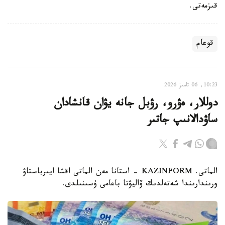
قىزمەتى.
قوعام
10:23, 06 تامىز 2026
دوللار، ەۋرو، رۋبل جانە يۋان قانشادان
ساۋدالانىپ جاتىر
الماتى. KAZINFORM - استانا مەن الماتى اقشا ايىرباستاۋ
ورىندارىندا شەتەلدىك ۆاليۋتا باعامى ۇسىنىلدى.