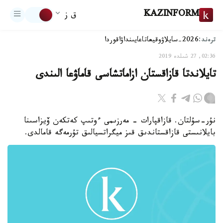
KAZINFORM
ق ز
ترەند:
2026-سايلاۋ
وقيعا
تاعايىنداۋ
اقوردا
02:36, 27 شىلدە 2019
تايلاندتا قازاقستان ازاماتشاسى قاماۋعا الىندى
نۇر-سۇلتان. قازاقپارات - مەرزىمى ءوتىپ كەتكەن ۆيزاسىنا
بايلانىستى قازاقستاندىق قىز ميگراتسيالىق تۇرمەگە قامالدى.