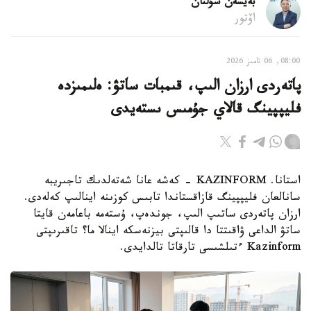
بەيسەن سۇلتان
اۆتور
08:00, 06 تامىز 2026
پاتەردى ارزان الىپ، قىمبات ساتۋ: ەلىمىزدە
فليپپينگ قالاي جۇمىس ىستەيدى
استانا. KAZINFORM - كەشە عانا شەتەلدىك تاجىريبە
سانالعان فليپپينگ قازاقستاندا تابىس كوزىنە اينالىپ كەلەدى.
ارزان پاتەردى ساتىپ الىپ، جوندەپ، ۇستەمە باعامەن قايتا
ساتۋ الداعى ۋاقىتتا دا قالىپتى بيزنەسكە اينالا ما؟ تاقىرىپتى
Kazinform ءتىلشىسى تارقاتا تالدايدى.