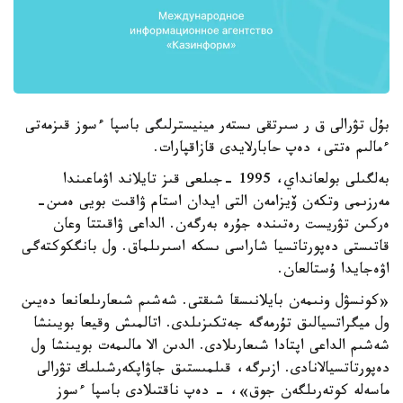
بۇل تۋرالى ق ر سىرتقى ىستەر مينيسترلىگى باسپا ءسوز قىزمەتى
ءمالىم ەتتى، دەپ حابارلايدى قازاقپارات.
بەلگىلى بولعانداي، 1995 -جىلعى قىز تايلاند اۋماعىندا
مەرزىمى وتكەن ۆيزامەن التى ايدان استام ۋاقىت بويى ەمىن-
ەركىن تۋريست رەتىندە جۇرە بەرگەن. الداعى ۋاقىتتا وعان
قاتىستى دەپورتاتسيا شاراسى ىسكە اسىرىلماق. ول بانگكوكتەگى
اۋەجايدا ۇستالعان.
«كونسۋل ونىمەن بايلانىسقا شىقتى. شەشىم شىعارىلعانعا دەيىن
ول ميگراتسيالىق تۇرمەگە جەتكىزىلدى. اتالمىش وقيعا بويىنشا
شەشىم الداعى اپتادا شىعارىلادى. الدىن الا مالىمەت بويىنشا ول
دەپورتاتسيالانادى. ازىرگە، قىلمىستىق جاۋاپكەرشىلىك تۋرالى
ماسەلە كوتەرىلگەن جوق»، - دەپ ناقتىلادى باسپا ءسوز