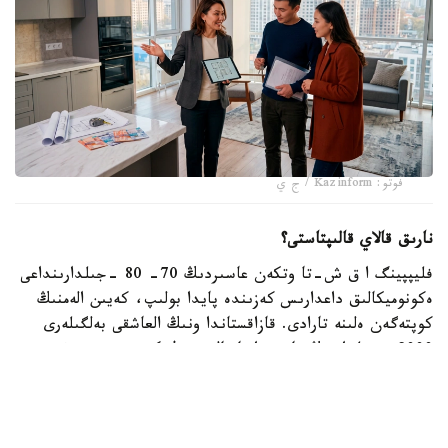
فوتو: Kazinform / ج ي
نارىق قالاي قالىپتاستى؟
فليپپينگ ا ق ش-تا وتكەن عاسىردىڭ 70- 80 -جىلدارىنداعى
ەكونوميكالىق داعدارىس كەزىندە پايدا بولىپ، كەيىن الەمنىڭ
كوپتەگەن ەلىنە تارادى. قازاقستاندا ونىڭ العاشقى بەلگىلەرى
2000 -جىلداردىڭ باسىندا بايقالدى. ول كەزدە تۇرعىن ءۇي
قۇرىلىسى قارقىندى ءجۇرىپ، سۇرانىس جوعارى بولعاندىقتان،
ينۆەستورلار پاتەردى جوندەۋسىز- اق قىمباتقا قايتا ساتىپ،
تابىس تاپتى.