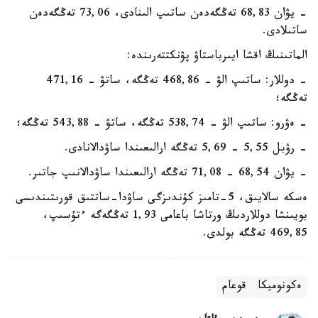
- يۋان 68,83 تەڭگەدەن ساتىپ الىنادى، 73,06 تەڭگەدەن
ساتىلادى.
الماتىنىڭ اقشا ايىرباستاۋ پۋنكتتەرىندە:
- دوللار: ساتىپ الۋ - 468,86 تەڭگە، ساتۋ - 471,16
تەڭگە؛
- ەۋرو: ساتىپ الۋ - 538,74 تەڭگە، ساتۋ - 543,88 تەڭگە؛
- رۋبل 5,55 - 5,69 تەڭگە ارالىعىندا ساۋدالانادى.
- يۋان 68,54 - 71,08 تەڭگە ارالىعىندا ساۋدالانىپ جاتىر.
ەسكە سالايىق، 5-تامىز كۇندىزگى ساۋدا-ساتتىق قورىتىندىسى
بويىنشا دوللاردىڭ ورتاشا باعامى 1,93 تەڭگەگە ءتۇسىپ،
469,85 تەڭگە بولدى.
ەكونوميكا
قوعام