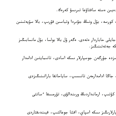
ىن ەستە ساقتاۋعا تىرىسۋ كەرەك.
 كورسە، بۇل ونىڭ جۋىردا وتباسىن قۇرىپ، بالا سۇيەتىنىن
يلى حاباردار ەتەدى. ەگەر ۇل بالا بولسا، بۇل مانسابىڭىز
ە جەتەتىنىڭىز.
زدە جۇرگەن جوسپارلار ىسكە اسادى، تانىمايتىن ادامدار
 جاڭا ادامدارمەن تانىسىپ، ساياحاتقا باراتىنىڭىزدى
كۇتىپ، ارمانداردىڭ ورىندالۋى، تۇرمىسقا ءساتتى
لارىڭىز ىسكە اسپاي، اقشا جوعالتىپ، قيىندىقتاردى