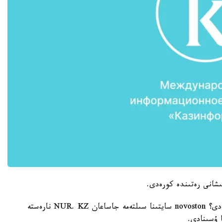
ىشانى رەتىندە كورەدى.
الايدا تۇسىڭىزدە نارەستە كورسەڭىز، بۇل نە بىلدىرەدى؟ novoston سايتىنا سىلتەمە جاساعان NUR. KZ نارەستە
 ۇسىنادى.