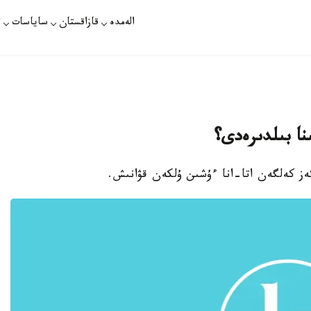
الەمدە
قازاقستان
ساياسات
ت
نا بىلدىرەدى؟
ەز كەلگەن اتا-انا ءۇشىن ۇلكەن قۋانىش.