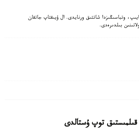
ايىپ، وتباسىڭىزدا شاتتىق ورنايدى. ال ۇيىقتاپ جاتقان
لاتىنىن بىلدىرەدى.
 قىلمىستىق توپ ۇستالدى