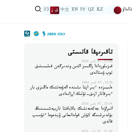
الداۋ
KZ
QZ
РУ
EN
中文
ق ز
ЎЗ
تاقىرىپقا قاتىستى
13:06, 07 تامىز 2026
قىزىلوردادا زاڭسىز التىن وندىرگەن قىلمىستىق
توپ ۇستالدى
12:55, 07 تامىز 2026
ەلىمىزدە ءبىر اپتا ىشىندە الەۋمەتتىك ماڭىزى بار
ءبىرقاتار ازىق-تۇلىك ارزاندادى
12:24, 07 تامىز 2026
اتىراۋدا جەكەمەنشىك بالاباقشا تاربيەشىسىنىڭ
بۇلدىرشىنگە كۇش قولدانعانى ۆيدەوعا ءتۇسىپ
قالدى