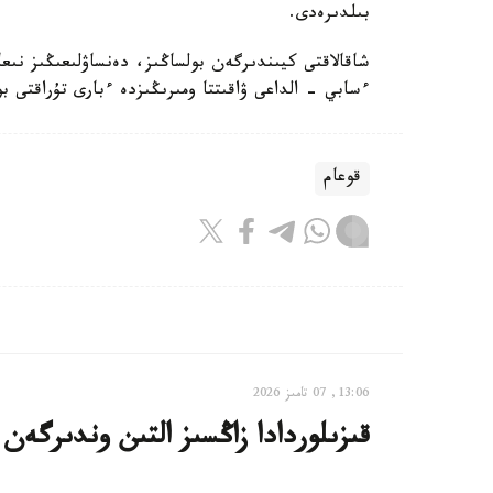
بىلدىرەدى.
شاقالاقتى كيىندىرگەن بولساڭىز، دەنساۋلىعىڭىز نىع
ءسابي - الداعى ۋاقىتتا ومىرىڭىزدە ءبارى تۇراقتى بو
قوعام
13:06, 07 تامىز 2026
قىزىلوردادا زاڭسىز التىن وندىرگەن