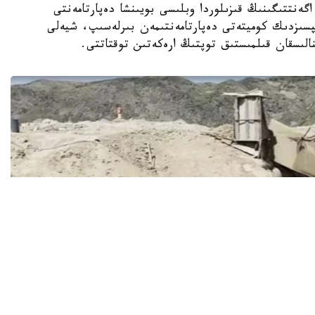
ونيتورينگ اگەنتتىگىنىڭ قىزىلوردا وبلىسى بويىنشا دەپارتامەنتى
ىپسىزدىك كوميتەتى دەپارتامەنتىمەن بىرلەسىپ، شيەلى
ينالىسقان قىلمىستىق توپتىڭ ارەكەتىن توقتاتتى.