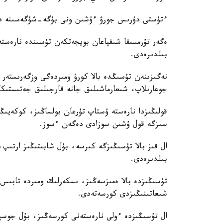
ءتۇستى دۇرىس جورۋ ءۇشىن ونى بۇگە-شۇگەسىنە دەي
ەگەر تۇرمىسقا شىقپاعان بويجەتكەن تۇسىندە نارەستە
بىلدىرەدى.
نەگىزىنەن تۇسىڭدە بالا كورۋ ومىردەگى وزگەرىستەر جا
جوعارىلاپ، شىعارماشىلىق جانە قارجىلىق جەتىستىكك
قولىڭىزدا نارەستە ۇستاپ تۇرعان بولساڭىز، كوكەيىڭى
سىزگە قول ۇشىن سوزادى دەگەن ءسوز.
ال قىز بالا تۇسىڭىزگە كىرسە، بۇل شابىتىڭىز ارتىپ،
بىلدىرەدى.
تۇسىڭىزدە بالا ەمىزسەڭىز، ىسكەرلىك ومىردە تابىس 
شىعاتىنىڭىزدى كورسەتەدى.
ال تۇسىڭىزدە ءولى نارەستەنى كورسەڭىز، بۇل جوسپار