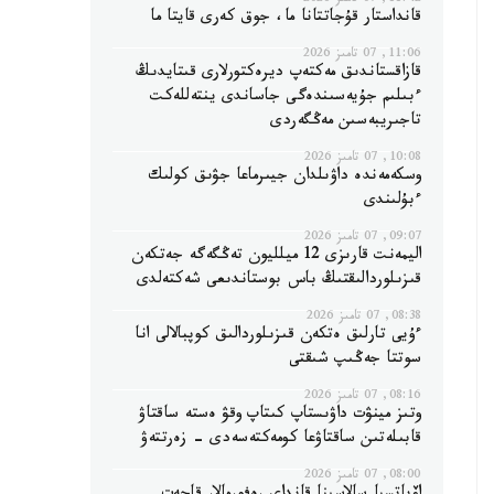
11:42, 07 تامىز 2026
قانداستار قۇجاتتانا ما، جوق كەرى قايتا ما
11:06, 07 تامىز 2026
قازاقستاندىق مەكتەپ ديرەكتورلارى قىتايدىڭ
ءبىلىم جۇيەسىندەگى جاساندى ينتەللەكت
تاجىريبەسىن مەڭگەردى
10:08, 07 تامىز 2026
وسكەمەندە داۋىلدان جيىرماعا جۋىق كولىك
ءبۇلىندى
09:07, 07 تامىز 2026
اليمەنت قارىزى 12 ميلليون تەڭگەگە جەتكەن
قىزىلوردالىقتىڭ باس بوستاندىعى شەكتەلدى
08:38, 07 تامىز 2026
ءۇيى تارلىق ەتكەن قىزىلوردالىق كوپبالالى انا
سوتتا جەڭىپ شىقتى
08:16, 07 تامىز 2026
وتىز مينۋت داۋىستاپ كىتاپ وقۋ ەستە ساقتاۋ
قابىلەتىن ساقتاۋعا كومەكتەسەدى - زەرتتەۋ
08:00, 07 تامىز 2026