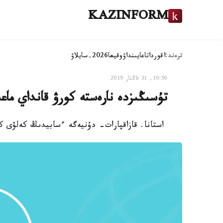
KAZINFORM
ترەند:
اقوردا
تاعايىنداۋ
وقيعا
2026-سايلاۋ
10:50, 31 قاڭتار 2019
تۇسىڭىزدە نارەستە كورۋ قانداي ماعى
استانا. قازاقپارات- دۇنيەگە ءسابيدىڭ كەلۋى ك