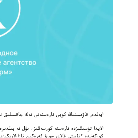
ايەلدەر قاۋىمىنىڭ كوبى نارەستەنى تەك جاقسىلىق ن
كورگەندە ءتۇستى قالاي جورۋ كەرەگىن نازارلارىڭىزعا