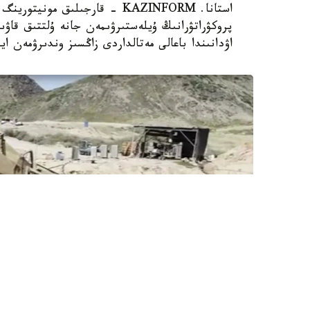
استانا. KAZINFORM - قارجىلىق م
پروكۋراتۋرانىڭ ۇيلەستىرۋىمەن جانە ۇلتتىق قاۋ
اۋدانىندا باعالى مەتالداردى زاڭسىز وندىرۋمەن ا