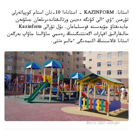
استانا. KAZINFORM - استانادا 10-نان استام كوپپاتەرلى
تۇرعىن ءۇي ءالى كۇنگە دەيىن ورتالىقتاندىرىلعان جىلۋمەن
جابدىقتاۋ جۇيەسىنە قوسىلماعان. بۇل تۋرالى Kazinform
حالىقارالىق اقپارات اگەنتتىگىنىڭ رەسمي ساۋالىنا جاۋاپ بەرگەن
استانا قالاسىنىڭ اكىمدىگى ءمالىم ەتتى.
Фото: БҚО әкімдігі