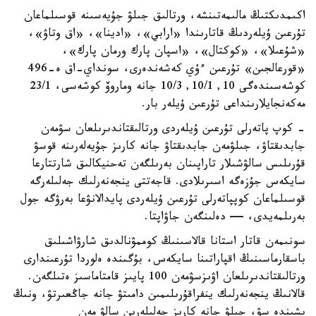
اكىمدىكتىڭ مالىمەتىنشە، ورتالىق جىلۋ جۇيەسىنە قوسىلماعان
تۇرعىن ۇيلەردىڭ قاتارىندا «ارابي»، «ادينا»، «اق وتاۋ»،
«شۇعىلا»، «كوكتال»، «اسپان پارك ورمان پارك»،
«قورعالجىن» تۇرعىن ءۇي كەشەندەرى، سونداي-اق ە-496
كوشەسىندەگى 10, 10/1, 10/3 جانە وماروۆ كوشەسى، 23/1
مەكەنجايلارىنداعى تۇرعىن ۇيلەر بار.
- كوپ پاتەرلى تۇرعىن ۇيلەردى ورتالىقتاندىرىلعان سۋمەن
جابدىقتاۋ، جىلۋمەن جابدىقتاۋ جانە كارىز جۇيەلەرىنە قوسۋ
قۇرىلىس سالۋشىلار تاراپىنان بەرىلگەن تەحنيكالىق شارتتارعا
سايكەس جۇزەگە اسىرىلادى. قاجەتتى ينجەنەرلىك جەلىلەرگە
قوسىلماعان كوپپاتەرلى تۇرعىن ۇيلەردى پايدالانۋعا بەرۋگە جول
بەرىلمەيدى، — دەلىنگەن جاۋاپتا.
سونىمەن قاتار استانا قالاسىنىڭ كوممۋنالدىق شارۋاشىلىق
باسقارماسىنىڭ اقپاراتىنا سايكەس، بۇگىندە ەلوردا تۇرعىندارى
ورتالىقتاندىرىلعان اۋىزسۋمەن 100 پايىز قامتاماسىز ەتىلگەن.
قالانىڭ ينجەنەرلىك ينفراقۇرىلىمىن دامىتۋ جانە جاڭعىرتۋ، ونىڭ
ىشىندە سۋ، جىلۋ جانە كارىز جەلىلەرىن سالۋ مەن