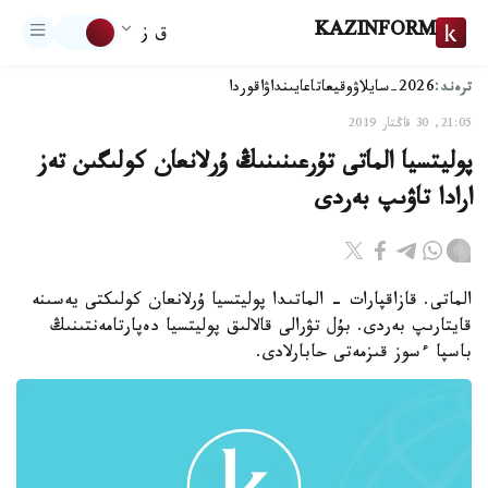
KAZINFORM
ق ز
ترەند:
2026-سايلاۋ
وقيعا
تاعايىنداۋ
اقوردا
21:05, 30 قاڭتار 2019
پوليتسيا الماتى تۇرعىنىنىڭ ۇرلانعان كولىگىن تەز
ارادا تاۋىپ بەردى
الماتى. قازاقپارات - الماتىدا پوليتسيا ۇرلانعان كولىكتى يەسىنە
قايتارىپ بەردى. بۇل تۋرالى قالالىق پوليتسيا دەپارتامەنتىنىڭ
باسپا ءسوز قىزمەتى حابارلادى.