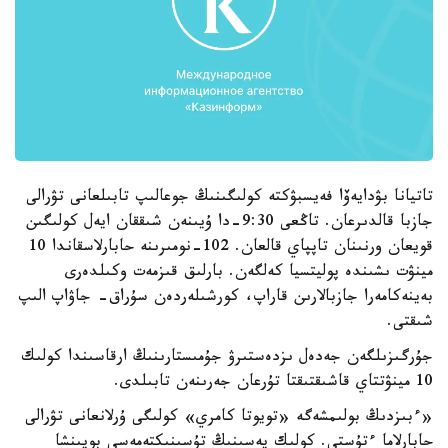
تاتيانا بۋدايەۆا فەيسبۋكتە كولىگىنىڭ جوعالىپ تابىلعانى تۋرالى
جازبا قالدىرعان. تاڭعى 9:30-دا ۇيىنەن شىققان ايەل كولىگىن
قويعان ورنىنان تاپپاي قالعان. 102-نومىرىنە حابارلاسقاندا 10
مينۋت ىشىندە پوليتسيا كەلگەن. بارلىق قىزمەت وكىلدەرى
بەينەكامەرا جازبالارىن قاراپ، كورشىلەردەن سۇراق- جاۋاپ الىپ
شىقتى.
جۇرگىزىلگەن جەدەل ىزدەستىرۋ جۇمىستارىنىڭ ارقاسىندا كولىك
10 مينۋتتاي قاشىقتىقتا تۇرعان جەرىنەن تابىلدى.
«ءبىزدىڭ بولىمشەگە «تويوتا كامري» كولىگى ۇرلانعانى تۋرالى
حابارلاما ءتۇستى. كولىك يەسىنىڭ تۇسىنىكتەمەسى بويىنشا