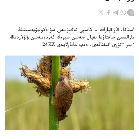
استانا. قازاقپارات - كاسپي تەڭىزىنەن سۋ ەكوجۇيەسىنىڭ
تازالىعىن ساقتاۋعا ىقپال ەتەتىن سيرەك كەزدەسەتىن ۇلۋلاردىڭ
ءبىر ءتۇرى انىقتالدى، دەپ حابارلايدى 24KZ.