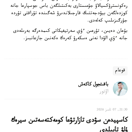
رەكونسترۋكسيالاۋ جۇمىستارى بەكىتىلگەن باس جوسپارعا جانە
كوزدەلگەن بيۋدجەتتىك قارجىلاندىرۋ شەگىندە تۇراقتى تۇردە
جۇرگىزىلىپ كەلەدى.
بۇعان دەيىن، تۇرعىن ءۇي سەرتيفيكاتى كىمدەرگە بەرىلەدى
جانە ءۇي الۋدا نەنى ەسكەرۋ كەرەك ەكەنىن جازعانبىز.
قوعام
باقىتجول كاكەش
اۆتور
21:30, 07 تامىز 2026
كاسپيدەن سۋدى تازارتۋعا كومەكتەسەتىن سيرەك
ۇلۋ تابىلدى