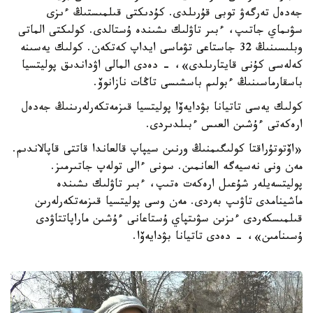
جەدەل تەرگەۋ توبى قۇرىلدى. كۇدىكتى قىلمىستىڭ ءىزى
سۋىماي جاتىپ، ءبىر تاۋلىك ىشىندە ۇستالدى. كولىكتى الماتى
وبلىسىنىڭ 32 جاستاعى تۋماسى ايداپ كەتكەن. كولىك يەسىنە
كەلەسى كۇنى قايتارىلدى»، - دەدى المالى اۋداندىق پوليتسيا
باسقارماسىنىڭ ءبولىم باسشىسى تاڭات نازانوۆ.
كولىك يەسى تاتيانا بۋدايەۆا پوليتسيا قىزمەتكەرلەرىنىڭ جەدەل
ارەكەتى ءۇشىن العىس ءبىلدىردى.
«اۆتوتۇراقتا كولىگىمنىڭ ورنىن سيپاپ قالعاندا قاتتى قاپالاندىم.
مەن ونى نەسيەگە العانمىن. سونى ءالى تولەپ جاتىرمىز.
پوليتسەيلەر شۇعىل ارەكەت ەتىپ، ءبىر تاۋلىك ىشىندە
ماشينامدى تاۋىپ بەردى. مەن وسى پوليتسيا قىزمەتكەرلەرىن
قىلمىسكەردى ءىزىن سۋىتپاي ۇستاعانى ءۇشىن ماراپاتتاۋدى
ۇسىنامىن»، - دەدى تاتيانا بۋدايەۆا.