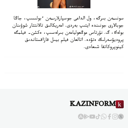
سونىمەن بىرگە، ول الداعى جوسپارلارىمەن ءبولىسىپ، جاڭا
جوبالارى جونىندە ايتىپ بەردى. امەريكالىق تالانتتار شوۋىنان
بولەك، گ. نۇرتاس موڭعوليامەن بىرلەسىپ، ەكشن- فيلمگە
پروديۋسەرلىك ەتۋدە. اتالعان فيلم بيىل قازاقستاندىق
كينوپروكاتقا شىعادى.
KAZINFORM