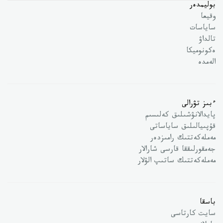
بوليمدەر
وقيعا
ساياسات
تالداۋ
ەكونوميكا
الەمدە
ءبىز تۋرالى
پايدالانۋشىلىق كەلىسىم
قۇپىيالىلىق ساياساتى
مەملەكەتتىك رامىزدەر
جەمقورلىققا قارسى شارالار
مەملەكەتتىك ساتىپ الۋلار
باسقا
سايت كارتاسى