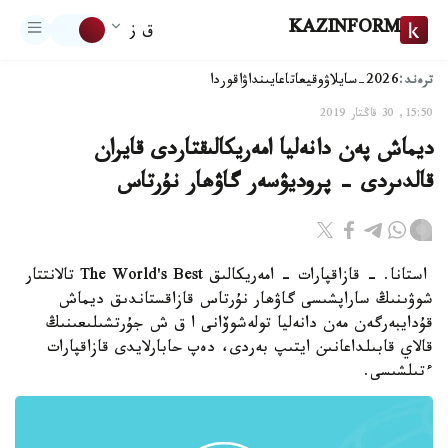
KAZINFORM
ق ز
ترەند:
2026-سايلاۋ
وقيعا
تاعايىنداۋ
اقوردا
15:50, 30 قاڭتار 2019
ديماش پەن دانەليا امەريكالىقتاردى قايران
قالدىردى - پروديۋسەر گاۋھار نۇرتاس
استانا. - قازاقپارات - امەريكالىق The World's Best تالانتتار
شوۋىنىڭ ساراپشىسى گاۋھار نۇرتاس قازاقستاندىق ديماش
قۇدايبەرگەن مەن دانەليا تولەشوۆانى ا ق ش جۇرتشىلىعىنىڭ
قالاي قابىلداعانىن ايتىپ بەردى، دەپ حابارلايدى قازاقپارات
ءتىلشىسى.