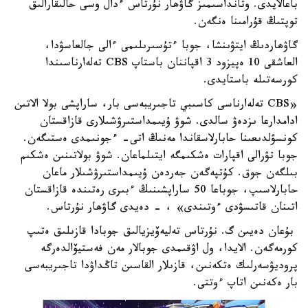
باعالايدى. وتانداسىمىز گاۋھار نۇرتاس ءدال وسى حالىقارالىق
توپتىڭ قۇرامىنا ەنگەن.
گاۋھاردىڭ ايتۋىنشا، جوبا ءتۇسىرىلىمى ءالى جالعاسۋدا،
العاشقى 10 ەپيزود 3 اقپاننان باستاپ CBS تەلەارناسىندا
كورسەتىلە باستايدى.
«CBS تەلەارناسى كاسىبي تاجىريبەسى بار، ساراپشى بولا الاتىن
ادامدارعا ىزدەۋ سالدى. شوۋ ۇيىمداستىرۋشىلارى قازاقستان
كونسۋلدىعىنا حابارلاسقاندا مەنىڭ اتى- ءجونىمدى ەستىگەن.
جوبا تۋرالى اقپارات ەشكىمگە ايتىلماعان. شوۋ بولاتىنىن ەشكىم
بىلگەن جوق. كۇتپەگەن جەردەن ۇيىمداستىرۋشىلار ماعان
حابارلاسىپ، جوباعا 50 ساراپشىنىڭ ءبىرى رەتىندە قازاقستان
اتىنان قاتىسۋدى ءوتىندى» ، - دەيدى گاۋھار نۇرتاس.
بۇعان دەيىن گ. نۇرتاس تەليەۆيزيالىق جوبادا قازىلىق ەتىپ
كورمەگەن. الايدا، ول اۋقىمدى جوبالار مەن فەستيۆالدەرگە
پروديۋسەرلىك ەتكەنىن، قازىلار القاسىن تاڭداۋدا تاجىريبەسى
بار ەكەنىن اتاپ ءوتتى.