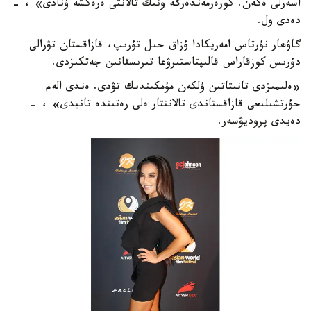
اسەرلى ەكەن. كورەرمەندەرگە ونىڭ تالانتى ەرەكشە ۇنادى» ، -
دەدى ول.
گاۋھار نۇرتاس امەريكادا ۇزاق جىل تۇرىپ، قازاقستان تۋرالى
دۇرىس كوزقاراس قالىپتاستىرۋعا تىرىسقانىن جەتكىزدى.
«ەلىمىزدى تانىتاتىن ۇلكەن مۇمكىندىك تۋدى. ەندى الەم
جۇرتشىلىعى قازاقستاندى تالانتتار ەلى رەتىندە تانيدى» ، -
دەيدى پروديۋسەر.