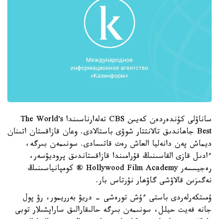
ساناۋلى كۇندەردەن كەيىن CBS تەلەارناسىندا The World's
Best جاھاندىق تالانتتار شوۋى باستالادى. وعان قازاقستان اتىنان
ديماش پەن دانەليا العاش رەت قاتىسادى. سونىمەن بىرگە،
ءادىل قازى القاسىنىڭ قۇرامىندا قازاقستاندىق پروديۋسەر،
رەجيسسەر Hollywood Film Academy ® كومپانياسىنىڭ
نەگىزىن قالاۋشى گاۋھار نۇرتاس بار.
ۇمىتكەرلەردى باستى ءۇش تورەشى - دريۋ بەرريمور، رۋ پول
جانە فەيت حيلل، سونىمەن بىرگە حالىقارالىق ساراپشىلار توبى