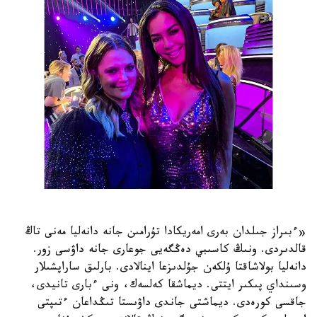
«ءبىراز جىلدان بەرى امەريكادا تۇرامىن جانە دانەليا مەنى تاڭ
قالدىردى. ونىڭ كاسىبي دەڭگەيى جوعارى جانە داۋسى زور.
دانەليا بولاشاقتا ۇلكەن جۇلدىزعا اينالادى. بارلىق ساراپشىلار
وسىنداي پىكىر ايتتى. ديماشقا كەلسەك، ونى ءبارى تانيدى،
جاقسى كورەدى. ديماشتى جاندى داۋىستا تىڭداعان ءتىپتى