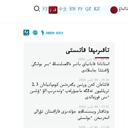
الداۋ
KZ
QZ
РУ
EN
中文
ق ز
ЎЗ
تاقىرىپقا قاتىستى
18:44, 06 تامىز 2026
استانادا قابانباي باتىر داڭعىلىنىڭ ءبىر بولىگى
ۋاقىتشا جابىلادى
18:30, 06 تامىز 2026
قاشاعان كەن ورنىن يگەرەتىن كومپانيادان 2,3
تريلليون تەڭگە ماجبۇرلەپ ءوندىرىپ الۋ ءۇشىن
ءىس قوزعالدى
17:31, 06 تامىز 2026
«تاقتار ويىنىنىڭ» جۇلدىزى قازاقستان تۋرالى
اسەرىمەن ءبولىستى