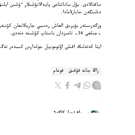
ساقتالادى. بۇل ساناتتاعى پايدالانۋشىلار ءۇشىن اي
دەلىنگەن حابارلامادا.
-جىلعى 16- تامىزدان باستاپ كۇشىنە ەنەدى.
ايتا كەتەلىك اقىلى اۆتوموبيل جولدارىن كىمدەر تەگىن 
زاڭ جانە قۇقىق
قوعام
باقىتجول كاكەش
اۆتور