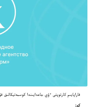
قاراپايىم كارتوپتى ءۇي جاعدايىندا كوسمەتيكالىق قۇر
كوز