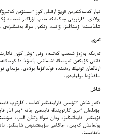
قيار كەسەكتەرىن قويۋ ارقىلى كوز ءىسىنۋىن كەتىرۋگە ب
شاماسىندا ۇستاڭىز. ۋاقىت وتكەن سوڭ بەتىڭىزدى 
تەرى
تەرىگە بەزەۋ شىعىپ كەتسە، ونى ءۇش كۇن قاتارىن
قاتتى كۇيگەن تەرىنىڭ اشىعانىن باسۋعا دا كومەكتە
ساقتاۋعا بولمايدى.
شاش
ەگەر شاش ءتۇسىن قارايتقىڭىز كەلسە، كارتوپ قابىعىن
جۋىلعان ءىرى كارتوپتىڭ قابىعىن جانە ءبىر انار قا
قۇيىڭىز. قايناتىڭىز، ودان سوڭ وتتان الىپ، سۋى
بولعاننان كەيىن، جاڭاعى سۇيىقتىقپەن شايىڭىز. ناتي
بايقايسىز.