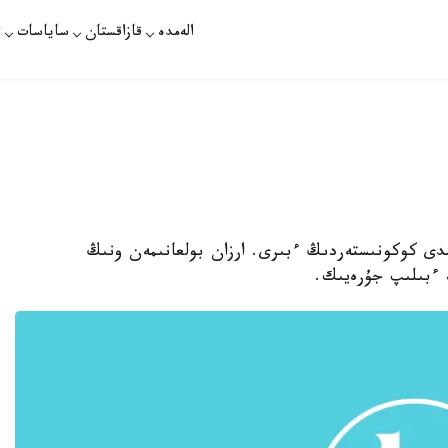
الەمدە
قازاقستان
ساياسات
ت
ىمدى كوكونىستەردىڭ ءبىرى. ارزان بولعانىمەن ونىڭ
ە ءبىلىپ جۇرەيىك.