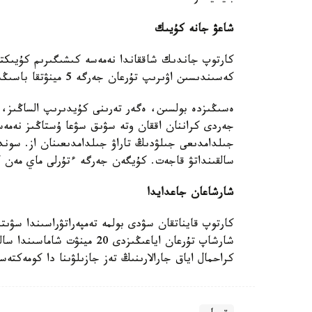
شاعۋ جانە كۇيىك
كارتوپ جاندىك شاققاندا نەمەسە كىشىگىرىم كۇيىكتە
كەسىندىسىن اۋىرىپ تۇرعان جەرگە 5 مينۋتقا باسىڭىز.
ەسىڭىزدە بولسىن، ەگەر تەرىنى كۇيدىرىپ الساڭىز، 
سالقىنداتۋ قاجەت. كۇيگەن جەرگە ءتۇرلى ماي مەن 
شارشاعان جاعدايدا
كارتوپ قايناتقان سۋدى بولمە تەمپەراتۋراسىندا سۋ
شارشاپ تۇرعان اياعىڭىزدى 20 
كراحمال اياق جارالارىنىڭ تەز جازىلۋىنا دا كومەكتەس