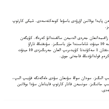
ن پايدا بولاتىن اۋرۋدى باسۋعا كومەكتەسەدى. شيكى كارتوپ
زاقىمدانعان جەردى الدىمەن سالقىنداتۋ كەرەك. كۇيگەن
جەردى كراننان اققان وتە سۋىق سۋعا ۇستاڭىز نەمەسە 10 مينۋت شاماسىندا مۇز باسىڭىز. سۋىقتىڭ تاراۋ
جىلدامدىعى جىلۋدىڭ تاراۋ جىلدامدىعىنان از. سوندىقتان 1 سەكۋندتا كۇيدىرىپ العان جەرىڭىزدى 10 مينۋت
كرەم قولدانۋدىڭ قاجەتى جوق.
ىتىپ الىڭىز. سودان سوڭ سۋىعان سۋدى ەلەگەنگە قۇيىپ الىپ،
مينۋت شاماسىندا سالىپ جاتىڭىز. سونىمەن قاتار كارتوپ قايناعان سۋدا بولاتىن
ەدى.