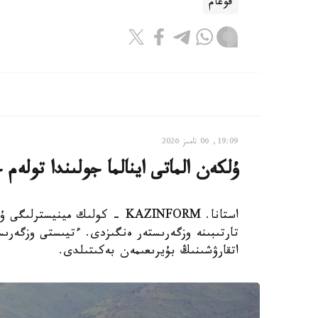
قوعام
19:09, 06 تامىز 2026
ۇلكەن الماتى اينالما جولىندا تولەم
استانا. KAZINFORM - كولىك مين
تارتىبىنە وزگەرىستەر ەنگىزدى. ءتيىستى وزگەرى
اتقارۋشىنىڭ بۇيرىعىمەن بەكىتىلدى.