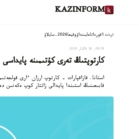
KAZINFORM
ترەند:
اقوردا
تاعايىنداۋ
وقيعا
2026-سايلاۋ
09:55, 30 قاڭتار 2019
كارتوپتىڭ تەرى كۇتىمىنە پايداسى
استانا. قازاقپارات - كارتوپ ارزان ءارى قولجەت
قابىعىنىڭ استىندا پايدالى زاتتار كوپ ەكەنىن د