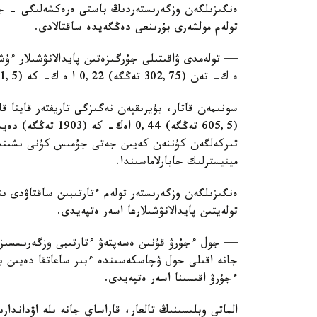
ەنگىزىلگەن وزگەرىستەردىڭ باستى ەرەكشەلىگى - جول
تولەم مولشەرى بۇرىنعى دەڭگەيدە ساقتالادى.
ە ك- تەن (302,75 تەڭگە) 0,22 ا ە ك- كە (951,5 تەڭگە) دەيىنگى مولشەردە ساقتالادى.
(605,5 تەڭگە) 0,44 
تىركەلگەن كۇننەن كەيىن جەتى جۇمىس كۇنى ىشىندە 
مينيسترلىك حابارلاماسىندا.
ەنگىزىلگەن وزگەرىستەر تولەم ءتارتىبىن ساقتاۋدى ىنت
تولەيتىن پايدالانۋشىلارعا اسەر ەتپەيدى.
— جول ءجۇرۋ قۇنىن ەسەپتەۋ ءتارتىبى وزگەرىسسىز قا
جانە اقىلى جول ۋچاسكەسىندە ءبىر ساعاتقا دەيىن ب
ءجۇرۋ اقىسىنا اسەر ەتپەيدى.
الماتى وبلىسىنىڭ تالعار، قاراساي جانە ىلە اۋداندا