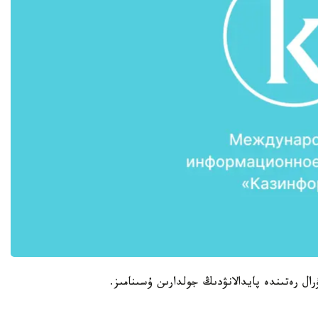
ال رەتىندە پايدالانۋدىڭ جولدارىن ۇسىنامىز.