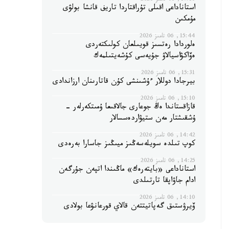
17:10, 06 تامىز 2026
استاناداعى اقىلى تۇراقتاردا تاريف قانشا بولۋى
مۇمكىن
15:44, 06 تامىز 2026
ەلوردادا رەتسىز قويىلعان كولىكتەردى
ەۆاكۋاسيالاۋ جۇيەسى كۇشەيتىلمەك
15:31, 06 تامىز 2026
بيرجادا دوللار ءۇشىنشى كۇن قاتارىنان ارزاندادى
15:10, 06 تامىز 2026
قازاقستاندا ەڭ جوعارى جالاقىعا ۇمىتكەرلەر -
ۇشقىشتار مەن ستيۋاردەسسالار
14:42, 06 تامىز 2026
كوپ تىلدە سويلەسەڭىز ميىڭىز جاسارا بەرەدى
14:25, 06 تامىز 2026
استاناداعى «بايتەرەك» ماڭىندا اتپەن جۇرگەن
ادام جاۋاپقا تارتىلدى
14:10, 06 تامىز 2026
ۆيرۋستىق گەپاتيتتەن قالاي قورعانۋعا بولادى