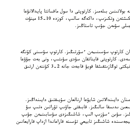
ولاتىنىن بىلەمىز. كارتوپتى دا سول ماقساتتا پايدالانۋعا
بولادى. كارتوپتى جىڭىشكە ەتىپ تۋراڭىز نەمەسە ۇككىشتەن وتكىزىپ، داكەگە سالىپ، كوزدە 10-15 مينۋت
جىلى سۋمەن جۋىپ تاستاڭىز.
ان كارتوپ سۋسىنىمەن ءسۇرتىڭىز. كارتوپ سۋسىنى كۇنگە
سەدى. كارتوپتى قايناتقان سۋدى سۋىتىپ، ونى بەت جۋۋعا
ارنالعان تونيك رەتىندە قولدانۋعا بولادى. مۇنداي تونيكتى توڭازىتقىشقا قويۋ قاجەت جانە 2-3 كۇننەن ارتىق
ان دايىندالاتىن شايۋعا ارنالعان سۇيىقتىق دايىنداڭىز.
بىعىن ىدىسقا سالىڭىز. قابىقتى جاۋىپ تۇراتىن ەتىپ سۋ
تىڭىز. سۋىن ءسۇزىپ الىپ، شاشىڭىزدى سۋسابىنمەن جۋىپ
جەسىندە شاشىڭىز تابيعي تۇسىنە قاراعاندا ازداپ قارايعانىن