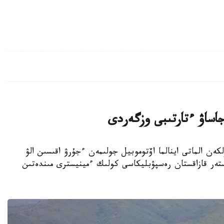
 جاساۋ ءتارتىبى وزگەردى
يسترلىگى ۇلكەن الماتى اينالما اۆتوموبيل جولىمەن ءجۇرۋ اقىسىن الۋ
ستەر قازاقستان رەسپۋبليكاسى كولىك ءمينيسترى مىندەتىن