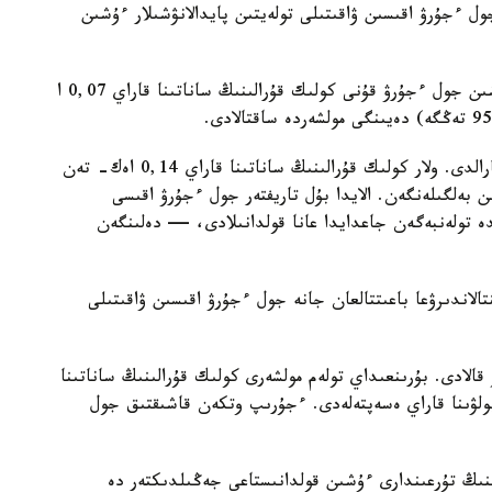
 ءجۇرۋ اقىسىن ۋاقىتىلى تولەيتىن پايدالانۋشىلار ءۇشىن
— تولەمدى ۋاقىتىلى جۇرگىزەتىن پايدالانۋشىلار ءۇشىن جول ءجۇرۋ قۇنى كولىك قۇرالىنىڭ ساناتىنا قاراي 0,07 ا
سونىمەن قاتار، بۇيرىقپەن نەگىزگى تاريفتەر قايتا قارالدى. ولار كولىك قۇرالىنىڭ ساناتىنا قاراي 0,14 اەك- تەن
اەك- كە (1903 تەڭگە) دەيىن بەلگىلەنگەن. الايدا بۇل تاريفتەر جول ءجۇرۋ اقىسى
تولەنبەگەن جاعدايدا عانا قولدانىلادى، — دەلىنگەن
الاندىرۋعا باعىتتالعان جانە جول ءجۇرۋ اقىسىن ۋاقىتىلى
لادى. بۇرىنعىداي تولەم مولشەرى كولىك قۇرالىنىڭ ساناتىنا
ولۋىنا قاراي ەسەپتەلەدى. ءجۇرىپ وتكەن قاشىقتىق جول
رىنىڭ تۇرعىندارى ءۇشىن قولدانىستاعى جەڭىلدىكتەر دە