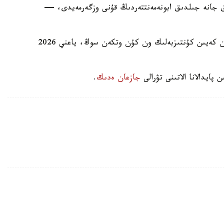
لىق جانە جىلدىق ابونەمەنتتەردىڭ قۇنى وزگەرمەيدى، —
وزگەرىستەر بۇيرىق العاش رەسمي جاريالانعان كۇننەن كەيىن كۇنتىزبەلىك ون كۇن وتكەن سوڭ، ياعني 2026
پايدالانا الاتىنى تۋرالى
جازعان ەدىك
.