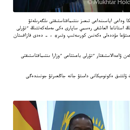
ا وداعى اياسىنداعى تىعىز ىنتىماقتاستىقتى ىلگەرىلەتۋ
ڭ استاناعا العاشقى رەسمي ساپارى ەكى مەملەكەتتىڭ ءتۇرلى
دامىتۋعا مۇددەلى ەكەنىن كورسەتىپ وتىر» ، - دەدى قازاقستان
ن ۋاعدالاستىقتار ءتۇرلى باعىتتاعى ءوزارا ىنتىماقتاستىقتى
 ۇلتتىق ەكونوميكانى دامىتۋ جانە جاڭعىرتۋ جونىندەگى