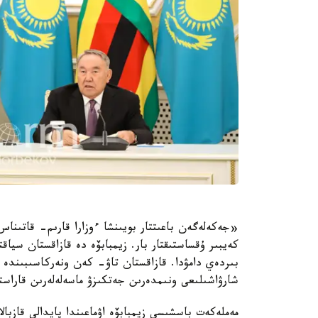
«جەكەلەگەن باعىتتار بويىنشا ءوزارا قارىم- قاتىناس 
كەيبىر ۇقساستىقتار بار. زيمبابۆە دە قازاقستان سياقتى
بىردەي دامۋدا. قازاقستان تاۋ- كەن ونەركاسىبىندە ى
شارۋاشىلىعى ونىمدەرىن جەتكىزۋ ماسەلەلەرىن قاراستى
مەملەكەت باسشىسى زيمبابۆە اۋماعىندا پايدالى قازبالا