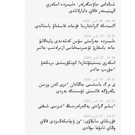
09:12, 08 تامىز 2026
شىڭداعى جاۋىنگەرلەر: ەلىمىزدە اسكەري
الپينيستەر قالاي دايارلانادى
08:40, 08 تامىز 2026
اكىمدىك گرانتتارىنا قۇجات قابىلداۋ باستالدى
22:31, 07 تامىز 2026
ەلىمىزدە جەراستى سۋىن كەشەندى پايدالانۋ
جانە باسقارۋ تۇجىرىمداماسى ازىرلەنىپ جاتىر
21:58, 07 تامىز 2026
اسكەري ينستيتۋتتاردا كونكۋرستىق ىرىكتەۋ
ءجۇرىپ جاتىر
20:31, 07 تامىز 2026
ق م گ باسشىسى جاڭادان ءىرى كەن ورنىن
يگەرۋگە قاتىستى تۇسىنىك بەردى
15:10, 07 تامىز 2026
ءبىلىم گرانتى يەگەرلەرىنىڭ ءتىزىمى شىقتى
14:52, 07 تامىز 2026
قۇرىلتاي سايلاۋى: ءوز ۋچاسكەڭىزدى قالاي
وڭاي تابۋعا بولادى