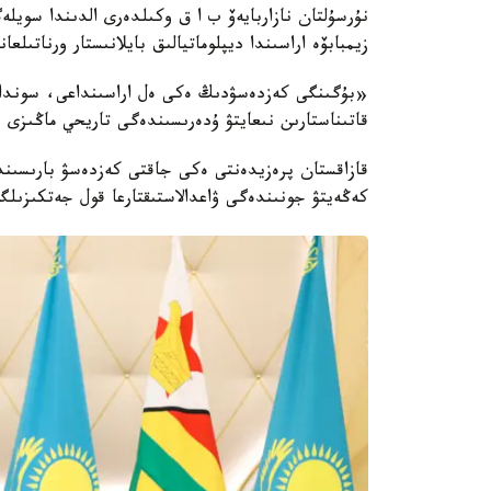
زيمبابۆە اراسىندا ديپلوماتيالىق بايلانىستار ورناتىل
«بۇگىنگى كەزدەسۋدىڭ ەكى ەل اراسىنداعى، سونداي- 
قاتىناستارىن نىعايتۋ ۇدەرىسىندەگى تاريحي ماڭىزى
قازاقستان پرەزيدەنتى ەكى جاقتى كەزدەسۋ بارىسىندا
كەڭەيتۋ جونىندەگى ۋاعدالاستىقتارعا قول جەتكىزىلگە