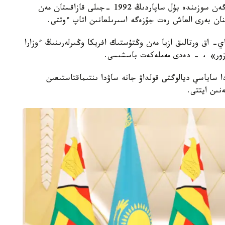
نۇرسۇلتان نازاربايەۆ ب ا ق وكىلدەرى الدىندا سويلەگەن سوزىندە بۇل ساپاردىڭ 1992 -جىلى قازاقستان مەن
عاننان بەرى العاش رەت جۇزەگە اسىرىلعانىن اتاپ ءوتتى.
اق ورتالىق ازيا مەن وڭتۇستىك افريكا وڭىرلەرىنىڭ ءوزارا
 زور» ، - دەدى مەملەكەت باسشىسى.
 ساياسي ديالوگتى قولداۋ جانە ساۋدا ىنتىماقتاستىعىن
نىن ايتتى.