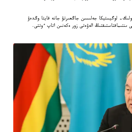
لىك- لوگيستيكا جەلىسىن جاڭعىرتۋ جانە قايتا وڭدەۋ
ىنتىماقتاستىقتىڭ الەۋەتى زور ەكەنىن اتاپ ءوتتى.