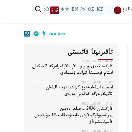
الداۋ
KZ
QZ
РУ
EN
中文
ق ز
ЎЗ
تاقىرىپقا قاتىستى
16:38, 08 تامىز 2026
قازاقستاندىق ج و و- لار تالاپكەرلەرگە 2 مىڭنان
استام قوسىمشا گرانت ۇسىنادى
15:43, 08 تامىز 2026
اسحات ايماعامبەتوۆ گرانتقا تۇسە الماعان
تالاپكەرلەرگە كەڭەس بەردى
10:12, 08 تامىز 2026
قازاقستان 2036 -جىلعا دەيىن
بيوتەحنولوگيالاردى دامىتۋدىڭ جاڭا جۇيەسىن
قالىپتاستىرماق