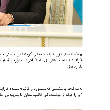
«جاھاندىق كۇن تارتىبىندەگى كوپتەگەن باستى ماسە
قازاقستاننىڭ حالىقارالىق باستامالارىنا حارارەنىڭ ق
نازاربايەۆ.
مەملەكەت باسشىسى كەلىسسوزدەر ناتيجەسىندە تاراپتا
ءوزارا قولداۋ جونىندەگى قالىپتاسقان تاجىريبەنى جالع