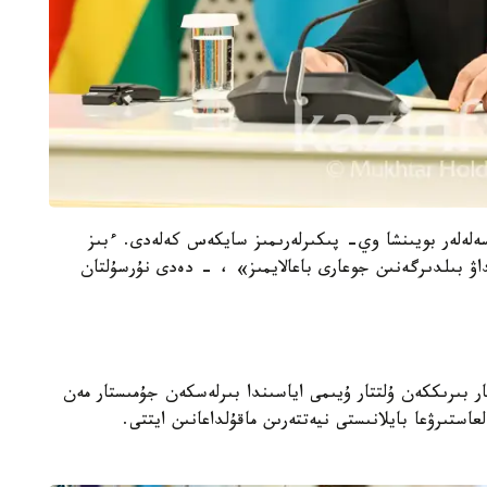
لەلەر بويىنشا وي- پىكىرلەرىمىز سايكەس كەلەدى. ءبىز
ولداۋ بىلدىرگەنىن جوعارى باعالايمىز» ، - دەدى نۇرسۇلتان
ر بىرىككەن ۇلتتار ۇيىمى اياسىندا بىرلەسكەن جۇمىستار مەن
استىرۋعا بايلانىستى نيەتتەرىن ماقۇلداعانىن ايتتى.