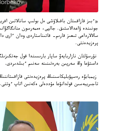
«ءبىز قازاقستان باقىلاۋشى ەل بولىپ سانالاتىن افريك
جونىندە ۋاعدالاستىق. جالپى، ەممەرسون منانگاگۆانى
سالالارداعى تىعىز قارىم- قاتىناستاردى ودان ءارى 
پرەزيدەنتى.
نۇرسۇلتان نازاربايەۆ ساپار بارىسىندا قول جەتكىزىلگە
دامىتۋعا وڭ سەرپىن بەرەتىنىنە سەنىم ءبىلدىردى.
زيمبابۆە رەسپۋبليكاسىنىڭ پرەزيدەنتى قازاقستاننىڭ
تاجىريبەسىن قولدانۋعا مۇددەلى ەكەنىن اتاپ ءوتتى.