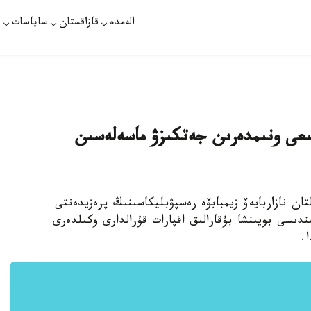
الەمدە
قازاقستان
ساياسات
ت
لىعى ونىمدەرىن جەتكىزۋ ماسەلەسىن
ان نازاربايەۆ زيمبابۆە رەسپۋبليكاسىنىڭ پرەزيدەنتى
دىسى بويىنشا بۇقارالىق اقپارات قۇرالدارى وكىلدەرى
.