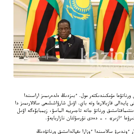
ورناتۋعا مۇمكىندىكتەر مول. ءبىزدىڭ ەلدەرىمىز اراسىندا
 پايدالى قازبالارعا وتە باي. اۋىل شارۋاشىلىعى سالالارىمىز دا
نتىماقتاستىق ورناتۋ جانە تاجىريبە الماسۋ، زيمبابۆەگە اۋىل
رۋعا ءازىر» ، - دەدى نۇرسۇلتان نازاربايەۆ.
ر ءوندىرۋ سالاسىندا ءوزارا ىقپالداستىق ورناتۋدىڭ