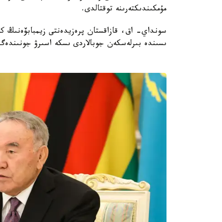
مۇمكىندىكتەرىنە توقتالدى.
سونداي- اق، قازاقستان پرەزيدەنتى زيمبابۆەنىڭ كو
ىسىندە بىرلەسكەن جوبالاردى ىسكە اسىرۋ جونىندەگى 