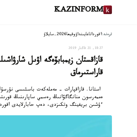
KAZINFORM
ترەند:
اقوردا
تاعايىنداۋ
وقيعا
2026-سايلاۋ
18:27, 21 قاڭتار 2019
قازاقستان زيمبابۆەگە اۋىل شارۋاشى
قاراستىرماق
استانا. قازاقپارات - مەملەكەت باسشىسى نۇرسۇلت
ەممەرسون منانگاگۆانىڭ رەسمي ساپارىنىڭ قورىتىن
ءۇشىن بريفينگ وتكىزدى، دەپ حابارلايدى اقوردا