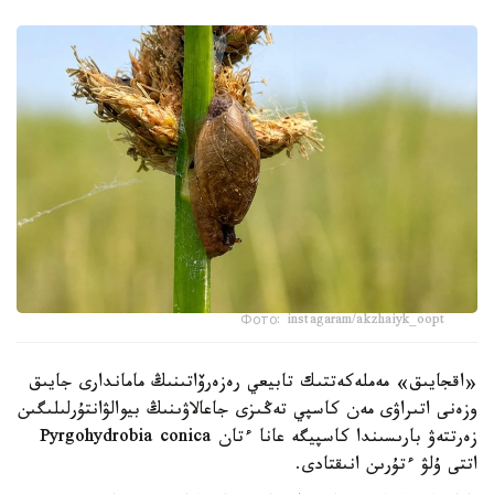
Фото: instagaram/akzhaiyk_oopt
«اقجايىق» مەملەكەتتىك تابيعي رەزەرۆاتىنىڭ ماماندارى جايىق
وزەنى اتىراۋى مەن كاسپي تەڭىزى جاعالاۋىنىڭ بيوالۋانتۇرلىلىگىن
زەرتتەۋ بارىسىندا كاسپيگە عانا ءتان Pyrgohydrobia conica
اتتى ۇلۋ ءتۇرىن انىقتادى.