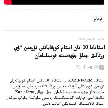
قوعام
22:08, 07 تامىز 2026
استانادا 10 نان استام كوپقاباتتى تۇرعىن ءۇي
ورتالىق جىلۋ جۇيەسىنە قوسىلماعان
استانا. KAZINFORM - استانادا 10-نان استام كوپپاتەرلى
تۇرعىن ءۇي ءالى كۇنگە دەيىن ورتالىقتاندىرىلعان جىلۋمەن
جابدىقتاۋ جۇيەسىنە قوسىلماعان. بۇل تۋرالى Kazinform
حالىقارالىق اقپارات اگەنتتىگىنىڭ رەسمي ساۋالىنا جاۋاپ بەرگەن
استانا قالاسىنىڭ اكىمدىگى ءمالىم ەتتى.