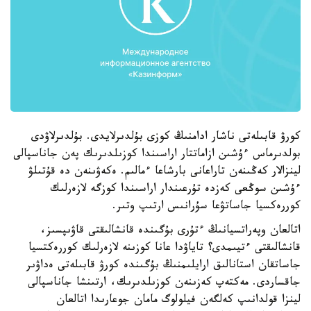
كورۋ قابىلەتى ناشار ادامنىڭ كوزى بۇلدىرلايدى. بۇلدىرلاۋدى
بولدىرماس ءۇشىن ازاماتتار اراسىندا كوزىلدىرىك پەن جاناسپالى
لينزالار كەڭىنەن تاراعانى بارشاعا ءمالىم. ەكەۋىنەن دە قۇتىلۋ
ءۇشىن سوڭعى كەزدە تۇرعىندار اراسىندا كوزگە لازەرلىك
كوررەكسيا جاساتۋعا سۇرانىس ارتىپ وتىر.
اتالعان وپەراتسيانىڭ ءتۇرى بۇگىندە قانشالىقتى قاۋىپسىز،
قانشالىقتى ءتيىمدى؟ تاياۋدا عانا كوزىنە لازەرلىك كوررەكتسيا
جاساتقان استانالىق ارايلىمنىڭ بۇگىندە كورۋ قابىلەتى ەداۋىر
جاقساردى. مەكتەپ كەزىنەن كوزىلدىرىك، ارتىنشا جاناسپالى
لينزا قولدانىپ كەلگەن فيلولوگ مامان جوعارىدا اتالعان