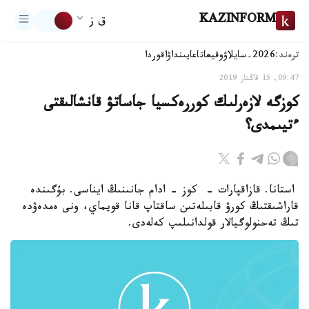
KAZINFORM
ق ز
ترەند:
2026-سايلاۋ
وقيعا
تاعايىنداۋ
اقوردا
09:47, 15 قاڭتار 2019
كوزگە لازەرلىك كوررەكسيا جاساتۋ قانشالىقتى
ءتيىمدى؟
استانا. قازاقپارات - كوز - ادام جانىنىڭ ايناسى. بۇگىندە
قاراشىقتىڭ كورۋ قابىلەتىن ساقتاپ قانا قويماي، ونى ەمدەۋدە
تىڭ تەحنولوگيالار قولدانىلىپ كەلەدى.