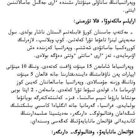
وپەراتسيانىڭ ساناۋلى مينۋتتار ىشىندە ءارى جەڭىل جاسالاتىنىن
ايتتى.
ارايلىم مالكەنوۆا، قالا تۇرعىنى:
- مەكتەپ جاسىنان كورۋ قابىلەتىم الىستان ناشار بولدى. سول
سەبەپتى لينزا تاعۋعا تۋرا كەلەتىن. كوپ ويلانىپ، لازەرلىك
كوررەكسيا جاساتۋدى شەشتىم. وپەراتسيا كەزىندە ەش
اۋىرمايدى، تەز ءارى ءساتتى ءوتتى دەۋگە بولادى.
وپەراتسياعا شامامەن 15 مينۋت ۋاقىت كەتەدى. ونىڭ 10 مينۋتى
اپپارات پەن ناۋقاستىڭ دايىندىقتارىنا جانە قالعان 5 مينۋت
وتانىڭ وزىنە جۇمسالادى. وپەراتسيا جاسالعاننان كەيىن كوز
اۋىرماسا دا، قولدى تىيۋعا تۋرا كەلەدى. ماسەلەن، 2 اپتا بويى
مونشاعا بارۋعا تىيىم سالىنسا، قىز- كەلىنشەكتەرگە بويانۋعا
بولمايدى. فرانسيا، گەرمانيا جانە انگليادا كاسىبي بىلىكتىلىك
شىڭداعان وفتالمولوگ- دارىگەر، مەديتسينا عىلىمدارىنىڭ
كانديداتى قۋاتحان مانابايەۆتىڭ كەڭەسى وسىنداي.
قۋاتحان مانابايەۆ، وفتالمولوگ- دارىگەر: