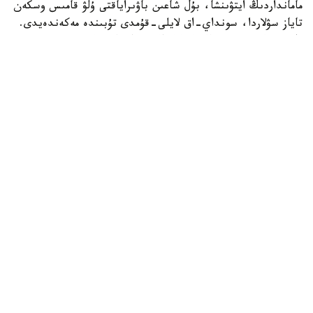
مامانداردىڭ ايتۋىنشا، بۇل شاعىن باۋىراياقتى ۇلۋ قامىس وسكەن
تاياز سۋلاردا، سونداي-اق لايلى-قۇمدى تۇبىندە مەكەندەيدى.
ول سۋ ەكوجۇيەسىنىڭ ەكولوگيالىق جاعدايىن كورسەتەتىن
ماڭىزدى ينديكاتورلاردىڭ ءبىرى سانالادى. ۇلۋ كولەمى جاعىنان
كىشكەنتاي بولعانىمەن، تابيعي ورتا ءۇشىن ماڭىزى زور. ول
ورگانيكالىق قالدىقتارمەن جانە ميكروسكوپيالىق بالدىرلارمەن
قورەكتەنىپ، سۋدىڭ تابيعي تازارۋىنا ىقپال ەتەدى. سونىمەن
قاتار بالىقتار مەن سۋ قۇستارى ءۇشىن قورەك تىزبەگىنىڭ
ماڭىزدى بولىگى بولىپ تابىلادى، دەپ اتاپ ءوتتى «اقجايىق»
مەملەكەتتىك تابيعي رەزەرۆاتىنىڭ قىزمەتكەرلەرى.
قوعام
باقىتجول كاكەش
اۆتور
21:09, 07 تامىز 2026