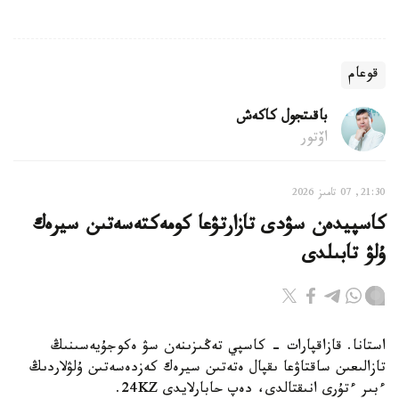
قوعام
باقىتجول كاكەش
اۆتور
21:30, 07 تامىز 2026
كاسپيدەن سۋدى تازارتۋعا كومەكتەسەتىن سيرەك
ۇلۋ تابىلدى
استانا. قازاقپارات - كاسپي تەڭىزىنەن سۋ ەكوجۇيەسىنىڭ
تازالىعىن ساقتاۋعا ىقپال ەتەتىن سيرەك كەزدەسەتىن ۇلۋلاردىڭ
ءبىر ءتۇرى انىقتالدى، دەپ حابارلايدى 24KZ.