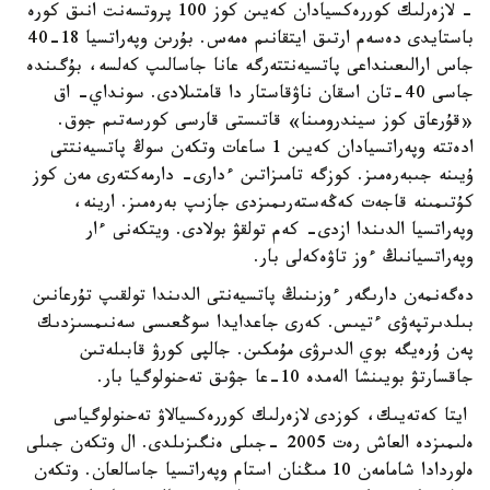
- لازەرلىك كوررەكسيادان كەيىن كوز 100 پروتسەنت انىق كورە
باستايدى دەسەم ارتىق ايتقانىم ەمەس. بۇرىن وپەراتسيا 18-40
جاس ارالىعىنداعى پاتسيەنتتەرگە عانا جاسالىپ كەلسە، بۇگىندە
جاسى 40-تان اسقان ناۋقاستار دا قامتىلادى. سونداي- اق
«قۇرعاق كوز سيندرومىنا» قاتىستى قارسى كورسەتىم جوق.
ادەتتە وپەراتسيادان كەيىن 1 ساعات وتكەن سوڭ پاتسيەنتتى
ۇيىنە جىبەرەمىز. كوزگە تامىزاتىن ءدارى- دارمەكتەرى مەن كوز
كۇتىمىنە قاجەت كەڭەستەرىمىزدى جازىپ بەرەمىز. ارينە،
وپەراتسيا الدىندا ازدى- كەم تولقۋ بولادى. ويتكەنى ءار
وپەراتسيانىڭ ءوز تاۋەكەلى بار.
دەگەنمەن دارىگەر ءوزىنىڭ پاتسيەنتى الدىندا تولقىپ تۇرعانىن
بىلدىرتپەۋى ءتيىس. كەرى جاعدايدا سوڭعىسى سەنىمسىزدىك
پەن ۇرەيگە بوي الدىرۋى مۇمكىن. جالپى كورۋ قابىلەتىن
جاقسارتۋ بويىنشا الەمدە 10-عا جۋىق تەحنولوگيا بار.
ايتا كەتەيىك، كوزدى لازەرلىك كوررەكسيالاۋ تەحنولوگياسى
ەلىمىزدە العاش رەت 2005 -جىلى ەنگىزىلدى. ال وتكەن جىلى
ەلوردادا شامامەن 10 مىڭنان استام وپەراتسيا جاسالعان. وتكەن