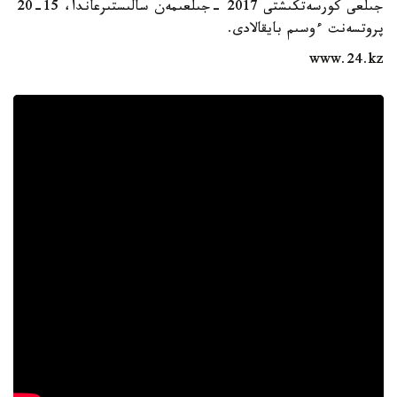
جىلعى كورسەتكىشتى 2017 -جىلعىمەن سالىستىرعاندا، 15-20
پروتسەنت ءوسىم بايقالادى.
www.24.kz