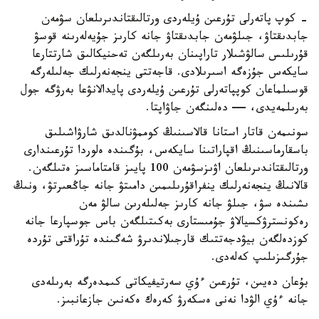
- كوپ پاتەرلى تۇرعىن ۇيلەردى ورتالىقتاندىرىلعان سۋمەن
جابدىقتاۋ، جىلۋمەن جابدىقتاۋ جانە كارىز جۇيەلەرىنە قوسۋ
قۇرىلىس سالۋشىلار تاراپىنان بەرىلگەن تەحنيكالىق شارتتارعا
سايكەس جۇزەگە اسىرىلادى. قاجەتتى ينجەنەرلىك جەلىلەرگە
قوسىلماعان كوپپاتەرلى تۇرعىن ۇيلەردى پايدالانۋعا بەرۋگە جول
بەرىلمەيدى، — دەلىنگەن جاۋاپتا.
سونىمەن قاتار استانا قالاسىنىڭ كوممۋنالدىق شارۋاشىلىق
باسقارماسىنىڭ اقپاراتىنا سايكەس، بۇگىندە ەلوردا تۇرعىندارى
ورتالىقتاندىرىلعان اۋىزسۋمەن 100 پايىز قامتاماسىز ەتىلگەن.
قالانىڭ ينجەنەرلىك ينفراقۇرىلىمىن دامىتۋ جانە جاڭعىرتۋ، ونىڭ
ىشىندە سۋ، جىلۋ جانە كارىز جەلىلەرىن سالۋ مەن
رەكونسترۋكسيالاۋ جۇمىستارى بەكىتىلگەن باس جوسپارعا جانە
كوزدەلگەن بيۋدجەتتىك قارجىلاندىرۋ شەگىندە تۇراقتى تۇردە
جۇرگىزىلىپ كەلەدى.
بۇعان دەيىن، تۇرعىن ءۇي سەرتيفيكاتى كىمدەرگە بەرىلەدى
جانە ءۇي الۋدا نەنى ەسكەرۋ كەرەك ەكەنىن جازعانبىز.