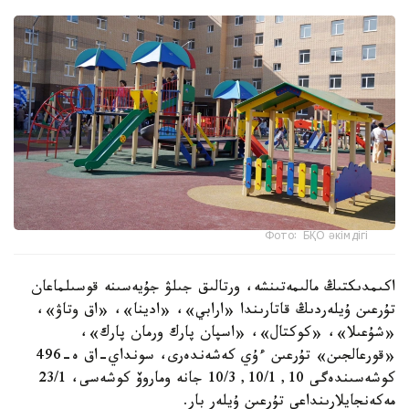
Фото: БҚО әкімдігі
اكىمدىكتىڭ مالىمەتىنشە، ورتالىق جىلۋ جۇيەسىنە قوسىلماعان
تۇرعىن ۇيلەردىڭ قاتارىندا «ارابي»، «ادينا»، «اق وتاۋ»،
«شۇعىلا»، «كوكتال»، «اسپان پارك ورمان پارك»،
«قورعالجىن» تۇرعىن ءۇي كەشەندەرى، سونداي-اق ە-496
كوشەسىندەگى 10, 10/1, 10/3 جانە وماروۆ كوشەسى، 23/1
مەكەنجايلارىنداعى تۇرعىن ۇيلەر بار.