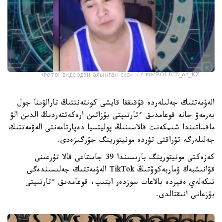
Фото: видеодан алынған скрин/ t.me/POLICE_of_KZ
الەۋمەتتىك جەلىلەردە قۇقىققا قايشى كونتەنتتىڭ تارالۋىنا جول
بەرمەۋ جانە قوعامدىق ءتارتىپتى بۇزاتىن ارەكەتتەردىڭ الدىن الۋ
ماقساتىندا شىمكەنت قالاسىنىڭ پوليتسيا دەپارتامەنتى الەۋمەتتىك
جەلىلەرگە تۇراقتى تۇردە مونيتورينگ جۇرگىزەدى.
كەزەكتى مونيتورينگ بارىسىندا 39 جاستاعى قالا تۇرعىنى
قۋانىشبەك ۋماربەكوۆتىڭ TikTok الەۋمەتتىك جەلىسىندەگى
تىكەلەي ەفيردە بالاعات سوزدەر ايتىپ، قوعامدىق ءتارتىپتى
بۇزعانى انىقتالدى.