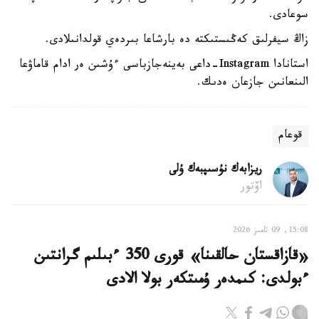
سوعادى.
زاڭ سيفرلىق كەڭىستىكتە دە بارشاعا بىردەي قولدانىلادى.
استانادا Instagram-داعى بەينەجازباسى ءۇشىن ەر ادام قاماۋعا
الىنعانىن جازعان ەدىك.
قوعام
ريزابەك نۇسىپبەك ۇلى
اۆتور
15:08, 09 تامىز 2026
«قازاقستان حالقىنا» قورى 350 ءبىلىم گرانتىن
ءبولدى: كىمدەر ۇمىتكەر بولا الادى