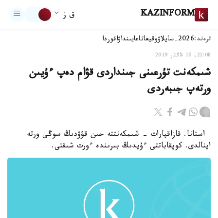
KAZINFORM
ق ز
ترەند:
2026-سايلاۋ
وقيعا
تاعايىنداۋ
اقوردا
21:08, 10 قاڭتار 2019
شىمكەنت تۇرعىنى جىنداردى قۋام دەپ ءۇيىن
ورتەپ جىبەردى
استانا. قازاقپارات - شىمكەنتتە جىن قۋۋدىڭ سوڭى ورتە
اينالدى. كوپقاباتتى ءۇيدىڭ بىرىندە ءورت شىقتى.