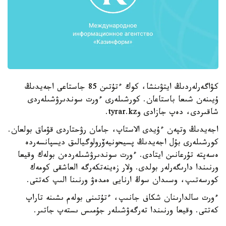
كۋاگەرلەردىڭ ايتۋىنشا، كوك ءتۇتىن 85 جاستاعى اجەيدىڭ
ۇيىنەن شىعا باستاعان. كورشىلەرى ءورت سوندىرۋشىلەردى
شاقىردى، دەپ جازادى وtyrar.kz.
اجەيدىڭ وتپەن ءۇيدى الاستاپ، جامان رۋحتاردى قۋماق بولعان.
كورشىلەرى بۇل اجەيدىڭ پسيحونيەۆرولوگيالىق ديسپانسەردە
ەسەپتە تۇرعانىن ايتادى. ءورت سوندىرۋشىلەردەن بولەك وقيعا
ورنىندا دارىگەرلەر بولدى. ولار زەينەتكەرگە العاشقى كومەك
كورسەتىپ، وسىدان سوڭ ارنايى ەمدەۋ ورنىنا الىپ كەتتى.
ءورت سالدارىنان شكاف جانىپ، ءتۇتىنى بولەم ىشىنە تاراپ
كەتتى. وقيعا ورنىندا تەرگەۋشىلەر جۇمىس ىستەپ جاتىر.