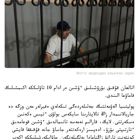
Фото: видеодан алынған скрин
اتالعان قۇقىق بۇزۋشىلىق ءۇشىن ەر ادام 10 تاۋلىككە اكىمشىلىك
قاماۋعا الىندى.
پوليتسيا الەۋمەتتىك جەلىلەردەگى تىكەلەي ەفيرلەر مەن وزگە دە
جاريالانىمدار زاڭ تالاپتارىنا سايكەس بولۋى ءتيىس ەكەنىن
ەسكەرتتى. لايك، قارالىم نەمەسە تانىمالدىق ءۇشىن قوعامدىق
ءتارتىپتى بۇزۋ، ادەپسىز ارەكەتتەر جاساۋ جانە قۇقىققا قايشى
كونتەنت تاراتۋ زاڭنامادا بەلگىلەنگەن جاۋاپكەرشىلىككە اكەپ