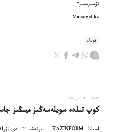
تۇسىرەسىز؟
Massaget.kz
قوعام
14:42, 06 تامىز 2026
كوپ تىلدە سويلەسەڭىز ميىڭىز جاسا
استانا. KAZINFORM - بىرنەشە ء