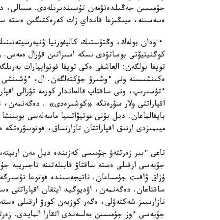
جۇمىسىن جەڭىلدەتۋمەن تۇسىندىرىلەدى. مىسالى، دۇك
ەسەسىنە، ميىڭىزعا قانداي زات كەرەكتىگىن ەستە سا
• ودان بولەك، وڭتۇستىك كاليفورنيا ۋنيەرسيتەتىن
كوگنيتيۆتى بوساتۋدى ىسكە اسىراتىن قۇرال ەمەس. و
توپقا بولگەن: العاشقى ەكى توپقا فوتواپپارات بەرىلگ
ەكىنشىسىنە ونى ءوشىرۋ جۇكتەلگەن. ال، ءۇشىنشى تو
ءتۇسىرىپ، ونى ساقتاپ قالعاندار كورمە تۋرالى اقپار
اقپاراتتى ولار سۋرەتكە «كوشىرەدى» . دەگەنمەن، نا
بايقالماعان. ديل بۇنى موتيۆاتسيا ماسەلەسى بويىنشا 
ميىمىزدى ارتىق اقپاراتتان تازارتساق، فوتوسۋرەتكە 
جۇيەسى ارقىلى ەستە ساقتاۋ قابىلەتىنە تاجىريبە جۇرگى
ۇزاق ۋاقىت جۇمساعان. ناتيجەسىندە فوتوعا تۇسىرگە
ساقتاعان. دەگەنمەن، اۋديوگيد ايتقان اقپاراتتى ەست
نازارىمىز شەكتەۋلى، ەگەر كوزبەن كورۋ ارقىلى ەستە
جۇيەسى ءوز جۇمىسىن بەلسەندى اتقارا المايدى. زەر