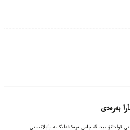
را بەرەدى
تىلدى تۇراقتى قولدانۋ ميدىڭ جاس ەرەكشەلىگىنە بايلانىستى