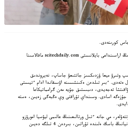
Aikyn.kz ميدىڭ قارتايۋى مەن كوپ تىلدە سويلەۋدىڭ اراسىنداعى بايلانىستى scitechdaily.com ماقالاسىنا
سىپ وتىرۋ ميعا ۇزدىكسىز جاتتىعۋ جاساپ، نەيروندىق
ال ەتەدى. ءبىر تىلدەن ەكىنشىسىنە اۋىسقاندا ادام ءتيىستى
اقىتشا تەجەيدى، دىبىستىق جۇيە مەن گرامماتيكاعا
 جۇزەگە اسادى. وسىنداي تۇراقتى وي ەڭبەگى زەيىن، ەستە
ايدى.
ەۋلەر، مي جانە ءتىل ورتالىعىنىڭ عالىمى ليۋسيا امورۋزو
باستاعان حالىقارالىق توپ جۇرگىزگەن. عالىمدار يسپانيانىڭ باسك ەلىندە تۇراتىن، بىردەن 4 تىلگە دەيىن