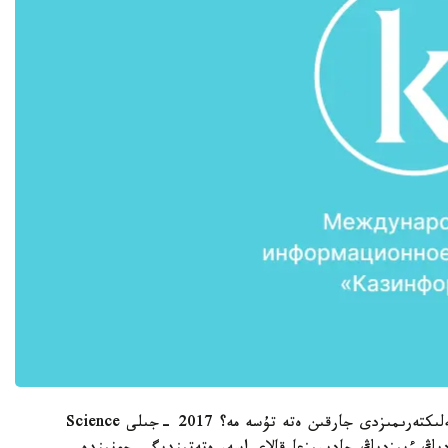
ەندى سۇراق: شىنىمەن فوتوسۋرەتتەر ءبىزدىڭ ەستەلىكتەرىمىزدى جارقىن ەتە تۇسە مە؟ 2017 -جىلى Science