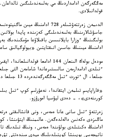
مەڭگەرگەن ادامداردىڭ مي بەلسەندىلىگىن تالداعان. 
قولدانىلادى.
الدىمەن زەرتتەۋشىلەر 728 ادامنىڭ
جاسۋشالارىنىڭ بەلسەندىلىگى كەزىندە پايدا بولاتىن
بولىگىنىڭ ءوزارا بايلانىسىن باقىلاۋعا مۇمكىندىك 
ادامنىڭ ميىنىڭ جاسىن انىقتايتىن «بيولوگيالىق ساع
مودەل بولەك الىنعان 144 ادامعا قو
ءتىلدى ادامدارمەن سالىستىرعاندا شامامەن التى جى
جىلعا، ال ءتورت ءتىل مەڭگەرگەندەردە 13 جىلعا دەيىن جەتكەن.
«قاراپايىم تىلمەن ايتقاندا، نەعۇرلىم كوپ ءتىل بى
كورىنەدى»، - دەدى ليۋسيا امورۋزو.
زەرتتەۋ ءتىل سانى عانا ەمەس، ونى قانشالىقتى ەرتە 
ماڭىزدى ەكەنىن دالەلدەگەن. عالىمنىڭ ايتۋىنشا، كو
ادامنىڭ ەكىتىلدى بولۋىندا ەمەس، ونىڭ تىلدىك تاج
ناتيجەسى بويىنشا كوپتىلدىلىك ميدى مىندەتتى تۇرد