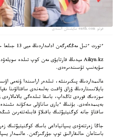
فوتو earth.com سايتىنان الىندى
ءتورت ءتىل مەڭگەرگەن ادامداردىڭ ميى 13 جىلعا جاس كورىنەدى.
سۇيەنىپ تۇسىندىرەدى.
عالىمداردىڭ پىكىرىنشە، تىلدەر اراسىندا ۇنەمى اۋى
بايلانىستاردىڭ ۇزاق ۋاقىت بەلسەندى ساقتالۋىنا ىقپ
سوزدىك قوردى تاڭداپ، باسقا تىلدەگى بالامالاردى ۋ
بەيىمدەلەدى. بۇنىڭ ءبارى ساناۋلى سەكۋند ىشىندە
ساقتاۋ جانە كوگنيتيۆتىك باقىلاۋ قابىلەتتەرىن شىڭد
جاڭا زەرتتەۋدى يسپانياداعى باسك كوگنيتيۆتىك زەرتت