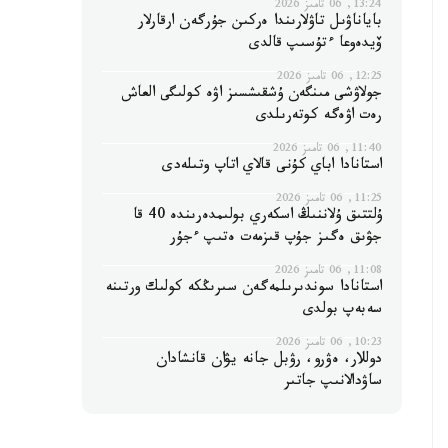
13:24, 06 تامىز 2026
باياناۋىل تاۋلارىندا ەركىن جۇرگەن ارقارلار
ۆيدەوعا ءتۇسىپ قالدى
12:25, 06 تامىز 2026
جولاۋشى مىنگەن ۇشقىشسىز اۋە كولىگى العاش
رەت اۋەگە كوتەرىلدى
11:40, 06 تامىز 2026
استانادا اباي كۇنى قالاي اتاپ وتىلەدى
11:25, 06 تامىز 2026
ۇلتتىق ۇلاننىڭ اسكەري بولىمدەرىندە 40 قا
جۋىق ەگىز جۇپ قىزمەت ەتىپ ءجۇر
11:08, 06 تامىز 2026
استانادا سوندىرىلمەگەن سىرىڭكە كولىك ورتىنە
سەبەپ بولدى
10:23, 06 تامىز 2026
دوللار، ەۋرو، رۋبل جانە يۋان قانشادان
ساۋدالانىپ جاتىر