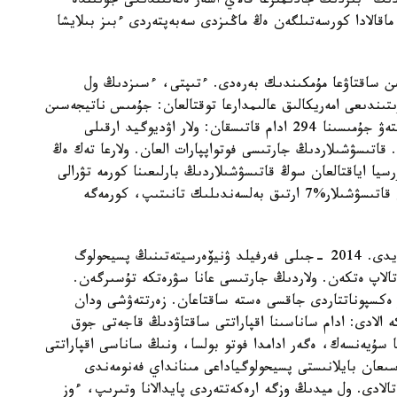
ىندا فوتوسۋرەتتەردىڭ ءبىزدىڭ جادىمىزعا قالاي اسەر ەتەتىندىگى جونىندە
 ماقالادا كورسەتىلگەن ەڭ ماڭىزدى سەبەپتەردى ءبىز بىلايشا
يىن ساقتاۋعا مۇمكىندىك بەرەدى. ءتىپتى، ءسىزدىڭ ول
تىندىعى امەريكالىق عالىمدارعا توقتالعان: جۇمىس ناتيجەسىن
Psychological Science جۋرنالىندا جاريالاعان. زەرتتەۋ جۇمىسىنا 294 ادام قاتىسقان: ولار اۋديوگيد ارقىلى
 قاتىسۋشىلاردىڭ جارتىسى فوتواپپارات العان. ولارعا تەك ەڭ
 ەكسكۋرسيا اياقتالعان سوڭ قاتىسۋشىلاردىڭ بارلىعىنا كورمە تۋرالى
سۇراقتار قويىلعان. ناتيجەسىندە سۋرەتكە تۇسىرگەن قاتىسۋشىلار%7 ارتىق بەلسەندىلىك تانىتىپ، كورمەگە
• كەرىسىنشە، وزگە زەرتتەۋشىلەر پىكىرمەن كەلىسپەيدى. 2014 -جىلى فەرفيلد ۋنيۆەرسيتەتىنىڭ پسيحولوگ
اجايدى ارالاۋدى تالاپ ەتكەن. ولاردىڭ جارتىسى عانا سۋرەتكە تۇسىرگەن.
ر ەكسپوناتتاردى جاقسى ەستە ساقتاعان. زەرتتەۋشى ودان
ەسەپكە الادى: ادام ساناسىنا اقپاراتتى ساقتاۋدىڭ قاجەتى جوق
 سۇيەنسەك، ەگەر ادامدا فوتو بولسا، ونىڭ ساناسى اقپاراتتى
عان بايلانىستى پسيحولوگياداعى مىنانداي فەنومەندى
لادى. ول ميدىڭ وزگە ارەكەتتەردى پايدالانا وتىرىپ، ءوز