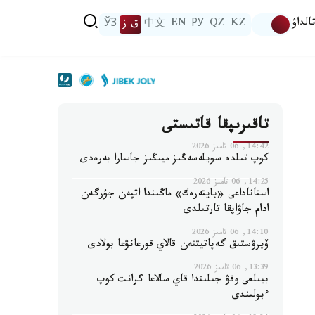
الداۋ
KZ
QZ
РУ
EN
中文
ق ز
ЎЗ
تاقىرىپقا قاتىستى
14:42, 06 تامىز 2026
كوپ تىلدە سويلەسەڭىز ميىڭىز جاسارا بەرەدى
14:25, 06 تامىز 2026
استاناداعى «بايتەرەك» ماڭىندا اتپەن جۇرگەن
ادام جاۋاپقا تارتىلدى
14:10, 06 تامىز 2026
ۆيرۋستىق گەپاتيتتەن قالاي قورعانۋعا بولادى
13:39, 06 تامىز 2026
بيىلعى وقۋ جىلىندا قاي سالاعا گرانت كوپ
ءبولىندى