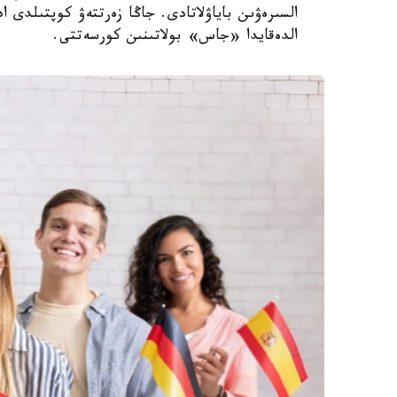
السىرەۋىن باياۋلاتادى. جاڭا زەرتتەۋ كوپتىلدى 
الدەقايدا «جاس» بولاتىنىن كورسەتتى.