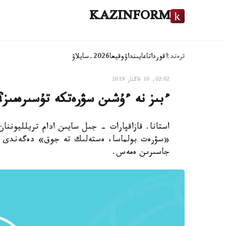
KAZINFORM
ترەند:
اقوردا
تاعايىنداۋ
وقيعا
2026-سايلاۋ
02:02, 10 قاڭتار 2019
ءبىز نە ءۇشىن سۋرەتكە تۇسىرەمىز؟
استانا. قازاقپارات - جىل سايىن ادام تريلليوننا
«سۋرەت بولماسا، ەستەلىك تە جوق» دەگەندى ءاز
جاسىرىن ەمەس.