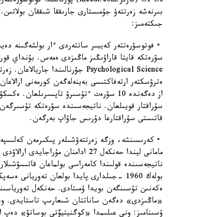
Of Us (قازىر:thecut.com) پورتال
بىرنەشە زەرتتەۋ جۇمىستارى جارىققا شىققان بولاتىن.
جىكتەمىز:
• فوتوسۋرەتتەر كەيبىر ساتتەردى ءار بولشەگىنە دە
سۋرەتكە قايتا قاراۋىڭىز ماڭىزدى ەمەس. بۇنداي قورى
ەترۋسكتەر ارتەفاكتىسى بەينەلەگەن كورمەنى ارالاعان.
از دەگەندە 10 سۋرەت ءتۇسىرۋ تاپسىرىلعان.
قاتىستى سۇراقتارعا دۇرىس جاۋاپ بەرگەن.
مامانى ليندا حەنكەل 27 ادامنان مۇر
ناتيجەسىندە قولىندا كامەراسى بولماعان قاتىسۋشىلا
بولەك 1960 -جىلدارى پايدا بولعان تەوريانى 
ەكەنىن تۇسىنگەن بويدا ۇمىتادى. حەنكەل تەورياسىنا
«ماڭىزدى» دەگەن ساناتتان شىعارىپ تاستايدى. وسى
ۇسىنامىز: ونى عىلىمدا «كوگنيتيۆتى بوساتۋ» دەپ اتا