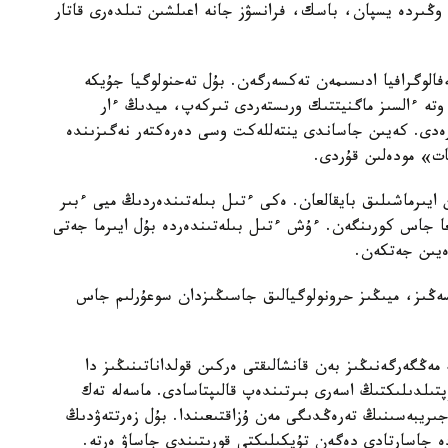
وڭىردە يسپان، باسك، فرانسۋز جانە اعىلشىن تىلدەرى قاتار
 ميىن ماگنيتوەنسەفالوگرافيا ادىسىمەن تەكسەرگەن. بۇل تەحنولوگيا جۇيكە
 وتە ءالسىز ماگنيتتىك ورىستەردى تىركەپ، ميدىڭ ءار
بەرەدى. كەيىن جاساندى ينتەللەكت وسى دەرەكتەر نەگىزىندە
ات» مودەلىن قۇردى.
لدانىلعاندا، ايقىن ايىرماشىلىق بايقالعان. ەكى ءتىل بىلەتىندەردىڭ ميى ءبىر
لعا جاس كورىنگەن. ءۇش ءتىل بىلەتىندەردە بۇل ايىرما جەتى
لسەڭىز، ميىڭىز حرونولوگيالىق جاسىڭىزدان سوعۇرلىم جاس
مەڭگەرگەنىڭىز بەن قانشالىقتى ەركىن قولداناتىنىڭىز دا
پتىلدىلىكتىڭ اسەرى بىرتىندەپ قالىپتاسادى. ماسەلە تەك
ىريبەسىنىڭ تەرەڭدىگى مەن ۇزاقتىعىندا. بۇل زەرتتەۋدىڭ
ە جاسارتادى دەگەن تۇپكىلىكتى قورىتىندى جاساۋ ەرتە.