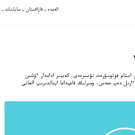
الەمدە
قازاقستان
ساياسات
ت
ن استام فوتوسۋرەت تۇسىرەدى. كەيبىر ادامدار ءۇشىن
ىل دەپ ەمەس، ومىرلىك قاعيداعا اينالدىرىپ العانى