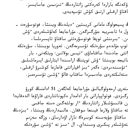
ەنگە باراردا كەرەكتى زاتتاردىڭ ءتىزىمىن جاسايسىز.
قتاۋ ارقىلى ارتىق كۇش تۇسپەيدى.
ىڭ پسيحولوگ مامانى كريستين ءديلدىڭ ويىنشا، فوتوسۋرەت -
ل دا تاجىريبە جۇرگىزگەن. مۇراجايعا كەلۋشىلەردى ءۇش
ەن. ءبىرىنشى توپقا فوتوسۋرەتتى ساقتاۋ تاپسىرىلسا،
پ مۇلدەم سۋرەتكە تۇسىرمەگەن. تەوريا بويىنشا، سۋرەتكە
اتتى جادىندا ساقتاماۋى ءتيىس بولاتىن: ويتكەنى، بار
تيجە بويىنشا ءۇش توپتىڭ اراسىندا ايتارلىق ايىرماشىلىق
ءتۇسىندىردى: ەگەر ءبىز اقپاراتتى قاعازعا كوشىرۋ ارقىلى،
ەستەلىكتەردى جادىمىزدا ساقتاپ قالۋ ءۇشىن تۇسىرەمىز.
تاعى ءبىر زەرتتەۋ جۇمىسى كەزىندە ديل مەن ارىپتەستەرى ارحەولوگيالىق مۇراجايعا كەلگەن 51 ادامنىڭ كورۋ
زدى. فوتواپپاراتى بار ادامدار ەكپوناتتاردى قاراۋعا الدەقايدا
ن قاتىسۋشىلار زاتتاردىڭ ءار بولشەگىن ەستە جاقسى
ە ساقتاۋ ولارعا قيىنعا سوققان. عالىمداردىڭ ويىنشا، ءبىزدىڭ
 ساقتاۋ جۇيەسىنە كوبىرەك نازار اۋدارساق، وزگە سەزىم
تتەۋشىلەر پىكىرى وسىنداي، ال ءسىز نە ءۇشىن سۋرەتكە