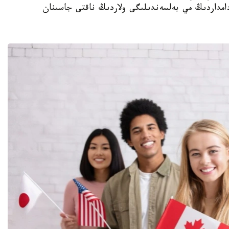
ادامداردىڭ مي بەلسەندىلىگى ولاردىڭ ناقتى جاسىنان