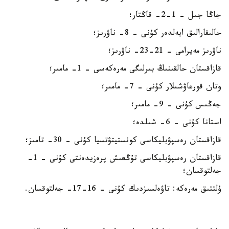
جاڭا جىل - 1-2- قاڭتار؛
حالىقارالىق ايەلدەر كۇنى - 8- ناۋرىز؛
ناۋرىز مەيرامى - 21-23- ناۋرىز؛
قازاقستان حالقىنىڭ بىرلىگى مەرەكەسى - 1- مامىر؛
وتان قورعاۋشىلار كۇنى - 7- مامىر؛
جەڭىس كۇنى - 9- مامىر؛
استانا كۇنى - 6- شىلدە؛
قازاقستان رەسپۋبليكاسى كونستيتۋتسيا كۇنى - 30- تامىز؛
قازاقستان رەسپۋبليكاسى تۇڭعىش پرەزيدەنتى كۇنى - 1-
جەلتوقسان؛
ۇلتتىق مەرەكە: تاۋەلسىزدىك كۇنى - 16-17- جەلتوقسان.