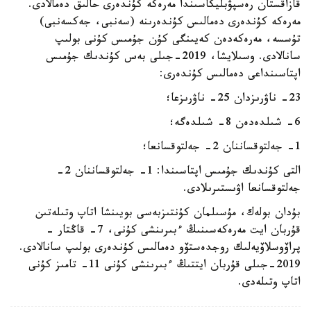
قازاقستان رەسپۋبليكاسىندا مەرەكە كۇندەرى حالىق دەمالادى.
مەرەكە كۇندەرى دەمالىس كۇندەرىنە (سەنبى، جەكسەنبى)
تۇسسە، مەرەكەدەن كەيىنگى كۇن جۇمىس كۇنى بولىپ
سانالادى. وسىلايشا، 2019-جىلى بەس كۇندىك جۇمىس
اپتاسىنداعى دەمالىس كۇندەرى:
23- ناۋرىزدان 25- ناۋرىزعا؛
6- شىلدەدەن 8- شىلدەگە؛
1- جەلتوقساننان 2- جەلتوقسانعا؛
التى كۇندىك جۇمىس اپتاسىندا: 1- جەلتوقساننان 2-
جەلتوقسانعا اۋىستىرىلادى.
بۇدان بولەك، مۇسىلمان كۇنتىزبەسى بويىنشا اتاپ وتىلەتىن
قۇربان ايت مەرەكەسىنىڭ ءبىرىنشى كۇنى، 7- قاڭتار -
پراۆوسلاۆيەلىك روجدەستۆو دەمالىس كۇندەرى بولىپ سانالادى.
2019-جىلى قۇربان ايتتىڭ ءبىرىنشى كۇنى 11- تامىز كۇنى
اتاپ وتىلەدى.