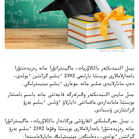
Фото: Gov.kz
بيىل اكىمدىكتەر باكالاۆريات، ماگيستراتۋرا جانە رەزيدەنتۋرا
باعدارلامالارى بويىنشا بارلىعى 2392 ءبىلىم گرانتىن ءبولدى،
دەپ حابارلايدى عىلىم جانە جوعارى ءبىلىم مينيسترلىگى.
جىل سايىن اكىمدىكتەر وڭىرلەرگە قاجەتتى جانە باسىم باعىتتار
بويىنشا مامانداردى ماقساتتى دايارلاۋ ءۇشىن ءبىلىم بەرۋ
گرانتتارىن ۇسىنادى.
- بيىل جەرگىلىكتى اتقارۋشى ورگاندار باكالاۆريات، ماگيستراتۋرا
جانە رەزيدەنتۋرا باعدارلامالارى بويىنشا وقۋعا 2392 ءبىلىم بەرۋ
گرانتىن ءبولدى،-دەلىنگەن مينيسترلىك حابارلاماسىندا.