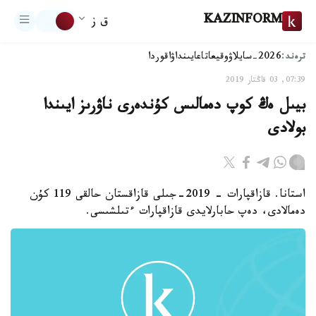
KAZINFORM
ق ز
ترەند:
2026-سايلاۋ
وقيعا
تاعايىنداۋ
اقوردا
07:39, 03 قاڭتار 2019
بيىل ەڭ كوپ دەمالىس كۇندەرى ناۋرىز ايىندا
بولادى
استانا. قازاقپارات - 2019-جىلى قازاقستان حالقى 119 كۇن
دەمالادى، دەپ حابارلايدى قازاقپارات ءتىلشىسى.