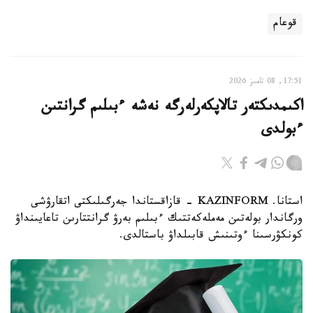
قوعام
17:51, 08 تامىز 2026
اكىمدىكتەر تالاپكەرلەرگە نەشە ءبىلىم گرانتىن
ءبولدى
استانا. KAZINFORM - قازاقستاندا جەرگىلىكتى اتقارۋشى
ورگاندار بولەتىن مەملەكەتتىك ءبىلىم بەرۋ گرانتتارىن تاعايىنداۋ
كونكۋرسىنا ءوتىنىش قابىلداۋ باستالدى.