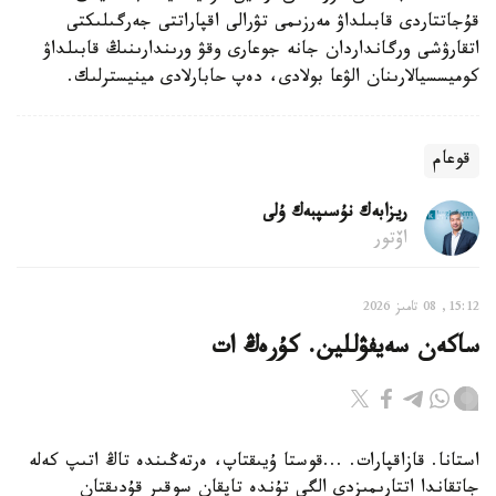
قۇجاتتاردى قابىلداۋ مەرزىمى تۋرالى اقپاراتتى جەرگىلىكتى
اتقارۋشى ورگانداردان جانە جوعارى وقۋ ورىندارىنىڭ قابىلداۋ
كوميسسيالارىنان الۋعا بولادى، دەپ حابارلادى مينيسترلىك.
قوعام
ريزابەك نۇسىپبەك ۇلى
اۆتور
15:12, 08 تامىز 2026
ساكەن سەيفۋللين. كۇرەڭ ات
استانا. قازاقپارات. ...قوستا ۇيىقتاپ، ەرتەڭىندە تاڭ اتىپ كەلە
جاتقاندا اتتارىمىزدى الگى تۇندە تاپقان سوقىر قۇدىقتان