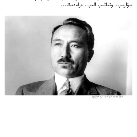
سۋارىپ، وتتاتىپ الىپ، ەرلەدىك...
Фото: novoetv.kz
مەنىڭ اتىم ءشول وتىنا، ءشول سۋىنا ۇيرەنبەگەن ات، قاباقتارى
قاتىپ جۇدەپ كەلە جاتىر. شولدە ارقانىڭ شوپتەرىنىڭ ءبىرى دە
جوق. ارقادا مەنىڭ اتىم - كۇرەڭ اتتىڭ جەگەنى - جازدىگۇنى