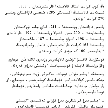
ەڭ كوپ گرانت استانا قالاسىندا قاراستىرىلعان - 303.
شىمكەنت قالاسىنىڭ اكىمدىگى 285، شىعىس قازاقستان وبلىسى
270 گرانت ءبولدى.
باتىس قازاقستان وبلىسىندا – 211، اباي جانە تۇركىستان
وبلىستارىندا – 200 دەن، اقمولا وبلىسىندا – 199، قاراعاندى
وبلىسىندا – 198، اتىراۋ وبلىسىندا – 187، ماڭعىستاۋ
وبلىسىندا 163 گرانت قاراستىرىلعان. قالعان وڭىرلەردىڭ
ءارقايسىسى 100 گە جۋىق گرانت ۇسىندى.
كونكۋرسقا قاتىسۋ ءۇشىن تالاپكەرلەر وزدەرى تاڭداعان جوعارى
وقۋ ورنىنىڭ قابىلداۋ كوميسسياسىنا ءوتىنىش بەرۋى كەرەك.
وتىنىشكە ءبىلىم تۋرالى قۇجات، نەگىزگى ۇبت سەرتيفيكاتى،
جەكە باسىن كۋالاندىراتىن قۇجاتتىڭ كوشىرمەسى، سونداي-اق
بار بولعان جاعدايدا جەڭىلدىك ساناتىن راستايتىن قۇجاتتار
قوسا تاپسىرىلادى.
- ءبىلىم بەرۋ گرانتتارىن بەرۋ تۋرالى شەشىمدى ءتيىستى
اكىمدىك جانىنان قۇرىلعان ارنايى كوميسسيا قابىلدايدى.