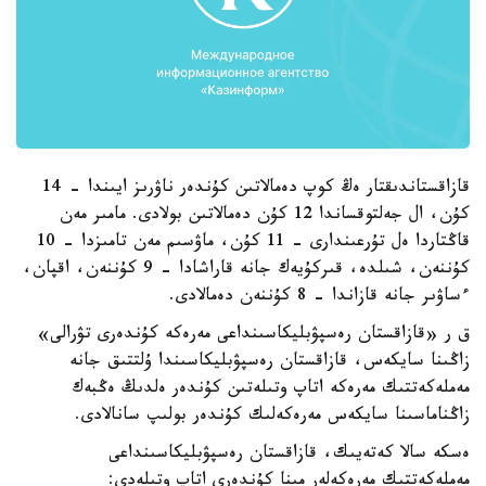
قازاقستاندىقتار ەڭ كوپ دەمالاتىن كۇندەر ناۋرىز ايىندا - 14
كۇن، ال جەلتوقساندا 12 كۇن دەمالاتىن بولادى. مامىر مەن
قاڭتاردا ەل تۇرعىندارى - 11 كۇن، ماۋسىم مەن تامىزدا - 10
كۇننەن، شىلدە، قىركۇيەك جانە قاراشادا - 9 كۇننەن، اقپان،
ءساۋىر جانە قازاندا - 8 كۇننەن دەمالادى.
ق ر «قازاقستان رەسپۋبليكاسىنداعى مەرەكە كۇندەرى تۋرالى»
زاڭىنا سايكەس، قازاقستان رەسپۋبليكاسىندا ۇلتتىق جانە
مەملەكەتتىك مەرەكە اتاپ وتىلەتىن كۇندەر ەلدىڭ ەڭبەك
زاڭناماسىنا سايكەس مەرەكەلىك كۇندەر بولىپ سانالادى.
ەسكە سالا كەتەيىك، قازاقستان رەسپۋبليكاسىنداعى
مەملەكەتتىك مەرەكەلەر مىنا كۇندەرى اتاپ وتىلەدى: