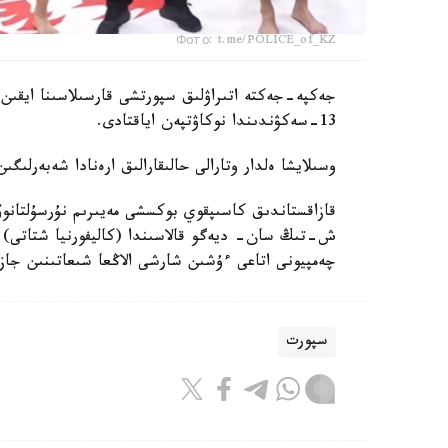
Фото: t.me/POLICE_of_KZ
جەكپە-جەكتە اتىراۋلىق سپورتشى قارسىلاسىنا ايقىن
13-سەكۋندىندا نوكاۋتپەن اياقتادى.
وسىلايشا ەلدار وتارالى حالىقارالىق ارەنادا شەبەرلىگ
چەمپيونى اتاعى ءۇشىن شارشى الاڭعا شىعاتىنىن جاز
سپورت