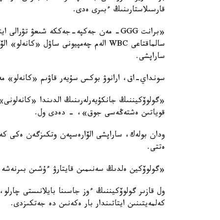
قارسىلاستارىنىڭ ءبىرى ەدى.
«برانت GGG- مەن جەكپە-جەككە شىعۋ تۋرال
سالماقتاعى WBC الەم چەمپيونى ساۋل «ك
ساراپشى.
سونداي-اق، ارانوۋ بوكس سۇيەر قاۋىم «كانەلو» مەن 
«گولوۆكيننىڭ جانكۇيەرلەرىنىڭ الدىندا «كانەلونى
قوياتىن ەشتەڭەسى جوق»، - دەدى ول.
ەتتى.
«گولوۆكين ەلدىڭ سەنىمىن قايتارۋ ءۇشىن بىرنەش
ول قازىر گولوۆكيننىڭ ءوز جاسىنا بايلانىستى چارل
كەلمەيتىنىن ايتاتىندار بار ەكەنىن دە جەتكىزدى.