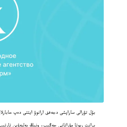
بۇل تۋرالى ساراپشى دجەفف ارانوۋ ايتتى دەپ حابارلايدى ts.kz