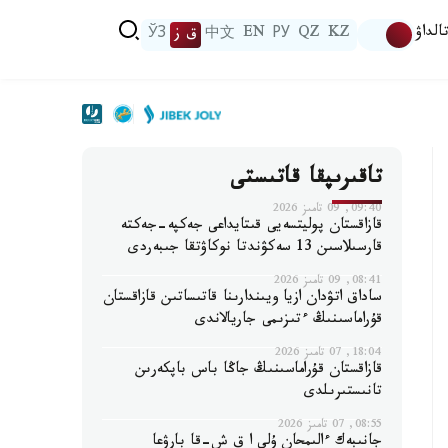
الداۋ
KZ
QZ
РУ
EN
中文
ق ز
ЎЗ
تاقىرىپقا قاتىستى
09:40, 09 تامىز 2026
قازاقستان پوليتسەيى قىتايداعى جەكپە-جەكتە
قارسىلاسىن 13 سەكۋندتا نوكاۋتقا جىبەردى
08:41, 09 تامىز 2026
ساداق اتۋدان ازيا ويىندارىنا قاتىساتىن قازاقستان
قۇراماسىنىڭ ءتىزىمى جاريالاندى
18:04, 07 تامىز 2026
قازاقستان قۇراماسىنىڭ جاڭا باس باپكەرىن
تانىستىرىلدى
08:55, 07 تامىز 2026
جانىبەك ءالىمحان ۇلى ا ق ش-قا بارۋعا