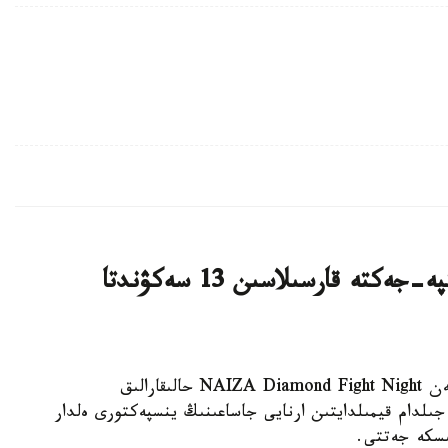
قازاقستان پوليتسەيى قىتايداعى جەكپە-جەكتە قارسىلاسىن 13 سەكۋندتا
استانا. KAZINFORM - بەيجىڭ قالاسىندا وتكەن NAIZA Diamond Fight Night حالىقارالىق
 جىلدام قيمىلدايتىن ارنايى جاساعىنىڭ ينسپەكتورى ەلدار