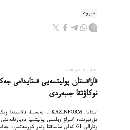
سپورت
09:40, 09 تامىز 2026
نوكاۋتقا جىبەردى
تۋرنيرىندە اتىراۋ وبلىسى پوليتسيا دەپارتامەنتى
وتارالى 61 كەلى سالماقتا ونەر كورسەتىپ، جەڭىسكە جەتتى.