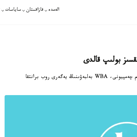
الەمدە
قازاقستان
ساياسات
ت
ىقسىز بولىپ قالدى
استانا. قازاقپارات - گەننادي گولوۆكين جاڭا الەم چەمپيونى، WBA بەلبەۋىنىڭ يەگەرى روب برانتقا