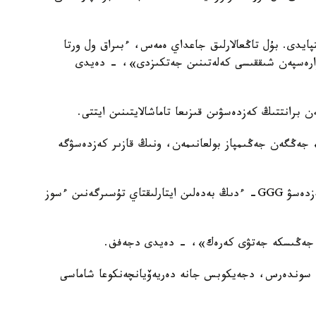
ى ايتپايدى. بۇل تاڭعالارلىق جاعداي ەمەس، ءبىراق ول ورتا
انەلو» الۆارەسپەن شىققىسى كەلەتىنىن جەتكىزدى»، - دەيدى
برانتتىڭ كەزدەسۋىن قىزىعا تاماشالايتىنىن ايتتى.
» جەڭگەن جەڭىمپاز بولعانىمەن، ونىڭ قازىر كەزدەسۋگە
ودان بولەك، ساراپشى الۆارەسپەن وتكىزگەن ەكى كەزدەسۋ GGG- ءدىڭ بەدەلىن ايتارلىقتاي تۇسىرگەنىن ءسوز
ە جەڭىسكە جەتۋى كەرەك»، - دەيدى دجەفف.
و، سوندەرس، دجەيكوبس جانە دەريەۆيانچەنكوعا شاماسى