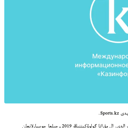
Spor.
برانت ريوتا مۋراتانى جەڭىپ، ونىڭ بەلبەۋىن تارتىپ الدى. ال مۋراتا گولوۆكيننىڭ 2019-جىلعا جوسپارلانعان