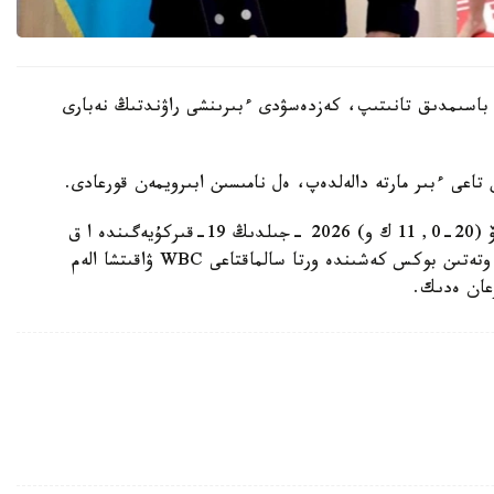
 باسىمدىق تانىتىپ، كەزدەسۋدى ءبىرىنشى راۋندتىڭ نەبارى
ىن تاعى ءبىر مارتە دالەلدەپ، ەل نامىسىن ابىرويمەن قورعادى.
قازاقستاندىق كاسىپقوي بوكسشى مەيىرىم نۇرسۇلتانوۆ (20-0, 11 ك و) 2026 -جىلدىڭ 19-قىركۇيەگىندە ا ق
ش-تىڭ سان- ديەگو قالاسىندا (كاليفورنيا شتاتى) وتەتىن بوكس كەشىندە ورتا سالماقتاعى WBC ۋاقىتشا الەم
عان ەدىك.