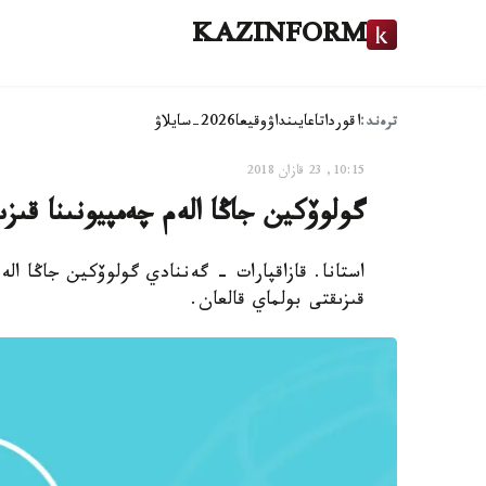
KAZINFORM
ترەند:
اقوردا
تاعايىنداۋ
وقيعا
2026-سايلاۋ
10:15, 23 قازان 2018
گولوۆكين جاڭا الەم چەمپيونىنا قىز
قىزىقتى بولماي قالعان.