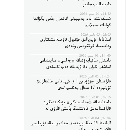
دايىندالىپ جاتىر
11:55, 06 تامىز 2026
شىمكەنتتە الەم چەمپيونى اتانعان جاس بالۋانعا
كولىك سىيلادى
22:05, 05 تامىز 2026
استانادا ەۋروپالىق فۋتبول قاۋىمداستىقتارى
وداعىنىڭ كونگرەسى وتەدى
14:40, 05 تامىز 2026
داستان ساتپايەۆتىڭ «چەلسي» ساپىنداعى
العاشقى گولى ەڭ ۇزدىك دەپ تانىلدى
14:24, 05 تامىز 2026
قازاقستان جۇزۋدەن ا ق ش-تاعى حالىقارالىق
تۋرنيردە 17 مەدال جەڭىپ الدى
09:55, 05 تامىز 2026
داستاننىڭ «چەلسيدەگى» مۇمكىندىگى:
قازاقستاندىق تالانتتىڭ باستى قارۋى نە
22:04, 04 تامىز 2026
الماتىدا 45 مىڭ ورىندىق ستاديوننىڭ قۇرىلىسى