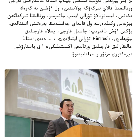
«ءبىز بيزنەس قاۋىمداستىقتى جيناپ استانا حالىقارالىق قارجى
ورتالىعىنا قالاي تىركەۋگە بولاتىنىن، ول ءۇشىن نە كەرەك
ەكەنىن، ليسەنزيالاۋ تۋرالى ايتىپ جاتىرمىز. ورتالىقتا تىركەلگەن
بيزنەس وكىلدەرىنە ول قانداي جەڭىلدىك بەرەتىنى انىقتالدى.
بۇگىن ءۇش تاقىرىپ: جاسىل قارجى، يسلام قارجىلىق
جۇيەلەرى، FinTech تۋرالى ايتىلادى» ، - دەدى استانا
حالىقارالىق قارجىلىق ورتالىعى اكىمشىلىگى» ا ق باسقارۋشى
ديرەكتورى ەرنۇر رىسماعامبەتوۆ.