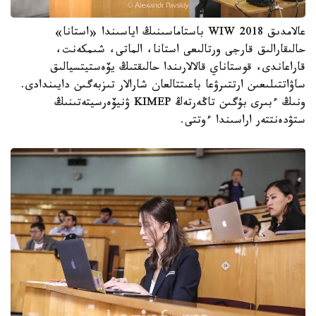
عالامدىق WIW 2018 باستاماسىنىڭ اياسىندا «استانا»
حالىقارالىق قارجى ورتالىعى استانا، الماتى، شىمكەنت،
قاراعاندى، قوستاناي قالالارىندا حالىقتىڭ يۆەستيتسيالىق
ساۋاتتىلىعىن ارتتىرۋعا باعىتتالعان شارالار تىزبەگىن دايىندادى.
ونىڭ ءبىرى بۇگىن تاڭەرتەڭ KIMEP ۋنيۆەرسيتەتىنىڭ
ستۋدەنتتەر اراسىندا ءوتتى.