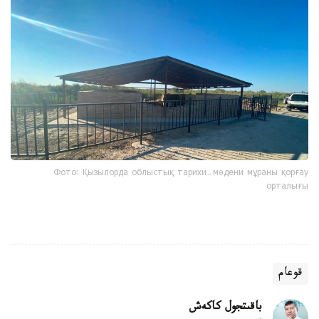
Фото: Қызылорда облыстық тарихи-мәдени мұраны қорғау
орталығы
قوعام
باقىتجول كاكەش