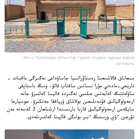
Фото: Қызылорда облыстық тарихи-мәдени мұраны қорғау
орталығы
سىعاناق قالاشىعىنا رەستاۆراتسيا جاساۋداعى نەگىزگى ماقسات -
تاريحي-مادەني مۇرا نىسانىن ساقتاپ قالۋ، ونىڭ باستاپقى
ساۋلەتتىك كەلبەتىن عىلىمي نەگىزدە قالپىنا كەلتىرۋ جانە
ارحەولوگيالىق قۇندىلىعىن بولاشاق ۇرپاققا جەتكىزۋ. جوسپارعا
سايكەس ارحەولوگيالىق قازبا بارىسىندا ارشىلعان 2 كەسەنە مەن
تۇرعىن ءۇي ورنىنىڭ ءبىر بولىگى قالپىنا كەلتىرىلەدى.