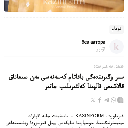
قوعام
без автора
اۆتور
22:29, 06 تامىز 2026
سىر وڭىرىندەگى باقاتام كەسەنەسى مەن سىعاناق
قالاشىعى قالپىنا كەلتىرىلىپ جاتىر
قىزىلوردا. KAZINFORM - مادەنيەت جانە اقپارات
مينيسترلىگىنىڭ جوسپارىنا سايكەس بيىل قىزىلوردا وبلىسىنداعى