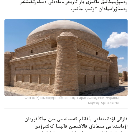
رەسپۋبليكالىق ماڭىزى بار تاريحي-مادەني ەسكەرتكىشتەر
رەستاۆراسيادان ءوتىپ جاتىر.
Фото: Қызылорда облыстық тарихи-мәдени мұраны
қорғау орталығы
قازالى اۋدانىنداعى باقاتام كەسەنەسى مەن جاڭاقورعان
اۋدانىنداعى سىعاناق قالاشىعىن قالپىنا كەلتىرۋدى