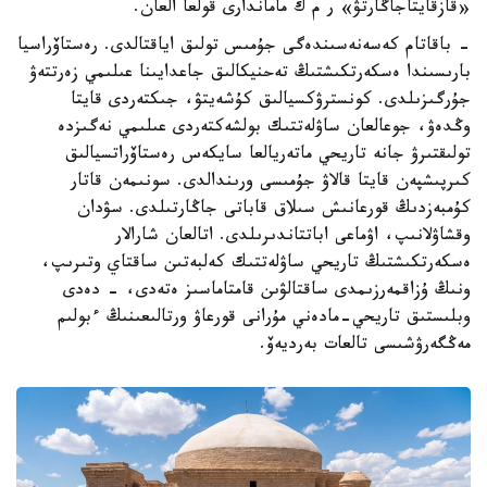
«قازقايتاجاڭارتۋ» ر م ك ماماندارى قولعا العان.
- باقاتام كەسەنەسىندەگى جۇمىس تولىق اياقتالدى. رەستاۆراسيا
بارىسىندا ەسكەرتكىشتىڭ تەحنيكالىق جاعدايىنا عىلىمي زەرتتەۋ
جۇرگىزىلدى. كونسترۋكسيالىق كۇشەيتۋ، جىكتەردى قايتا
وڭدەۋ، جوعالعان ساۋلەتتىك بولشەكتەردى عىلىمي نەگىزدە
تولىقتىرۋ جانە تاريحي ماتەريالعا سايكەس رەستاۆراتسيالىق
كىرپىشپەن قايتا قالاۋ جۇمىسى ورىندالدى. سونىمەن قاتار
كۇمبەزدىڭ قورعانىش سىلاق قاباتى جاڭارتىلدى. سۋدان
وقشاۋلانىپ، اۋماعى اباتتاندىرىلدى. اتالعان شارالار
ەسكەرتكىشتىڭ تاريحي ساۋلەتتىك كەلبەتىن ساقتاي وتىرىپ،
ونىڭ ۇزاقمەرزىمدى ساقتالۋىن قامتاماسىز ەتەدى، - دەدى
وبلىستىق تاريحي-مادەني مۇرانى قورعاۋ ورتالىعىنىڭ ءبولىم
مەڭگەرۋشىسى تالعات بەرديەۆ.