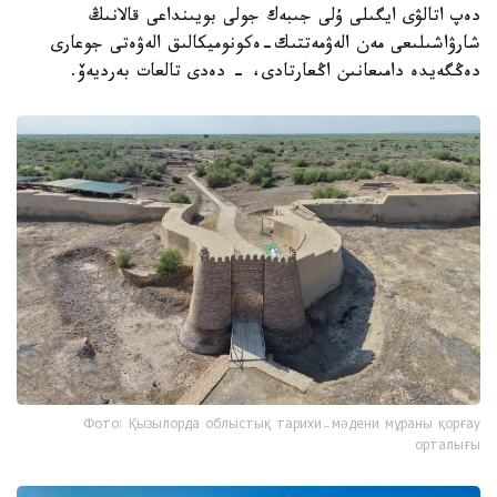
دەپ اتالۋى ايگىلى ۇلى جىبەك جولى بويىنداعى قالانىڭ
شارۋاشىلىعى مەن الەۋمەتتىك-ەكونوميكالىق الەۋەتى جوعارى
دەڭگەيدە دامىعانىن اڭعارتادى، - دەدى تالعات بەرديەۆ.
Фото: Қызылорда облыстық тарихи-мәдени мұраны қорғау
орталығы