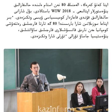
ايتا كەتۋ كەرەك، الەمنىڭ 80 نەن استام ەلىندە حالىقارالىق
ينۆەستورلار اپتالىعى - WIW 2018 باستالادى. بۇل شارانى
حالىقارالىق قۇندى قاعازدار كوميسسياسى ۇيىمى وتكىزەدى. ءبىر
اپتاعا سوزىلاتىن شارا بارىسىندا 80 گە تارتا قارجىلىق رەتتەۋشى
كومپانيا مەن نارىق قاتىسۋشىلارى قارجىلىق ساۋاتتىلىق،
ينۆەستيسيا جاساۋ تۋرالى ءتۇرلى شارا وتكىزەدى.