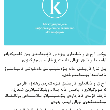
بۇگىن ا ح ق و ماماندارى بيزنەس قاۋىمداستىق پەن كاسىپكەرلەر
اراسىندا ورتالىق تۋرالى تانىستىرۋ شاراسىن جۇرگىزدى.
بۇل شارا قارجىلىق جانە ينۆەستيتسيالىق مادەنيەتتى قالىپتاستىرۋ
ماقساتىندا ۇيىمداستىرىلدى.
ا ح ق و ماماندارى قارجىلىق قىزمەتتەردى رەتتەۋ، قارجى
تەحنولوگيالارى، جاسىل جانە يسلام وبليگاتسيالارىن شىعارۋ،
نارىقتا قۇندى قاعازداردى ينۆەستيتسيالاۋ سالاسىنداعى ورتالىقتىڭ
مۇمكىندىكتەرى تۋرالى ايتىپ بەردى.