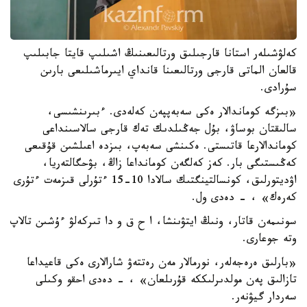
كەلۋشىلەر استانا قارجىلىق ورتالىعىنىڭ اشىلىپ قايتا جابىلىپ
قالعان الماتى قارجى ورتالىعىنا قانداي ايىرماشىلىعى بارىن
سۇرادى.
«بىزگە كوماندالار ەكى سەبەپپەن كەلەدى. ءبىرىنشىسى،
سالىقتان بوساۋ، بۇل جەڭىلدىك تەك قارجى سالاسىنداعى
كوماندالارعا قاتىستى. ەكىنشى سەبەپ، بىزدە اعىلشىن قۇقىعى
كەڭىستىگى بار. كەز كەلگەن كومانداعا زاڭ، بۋحگالتەريا،
اۋديتورلىق، كونسالتينگتىك سالادا 10-15 ءتۇرلى قىزمەت ءتۇرى
كەرەك» ، - دەدى ول.
سونىمەن قاتار، ونىڭ ايتۋىنشا، ا ح ق و دا تىركەلۋ ءۇشىن تالاپ
وتە جوعارى.
«بارلىق ەرەجەلەر، نورمالار مەن رەتتەۋ شارالارى ەكى قاعيداعا
تازالىق پەن مولدىرلىككە قۇرىلعان» ، - دەدى احقو وكىلى
سەردار گيۋنەر.