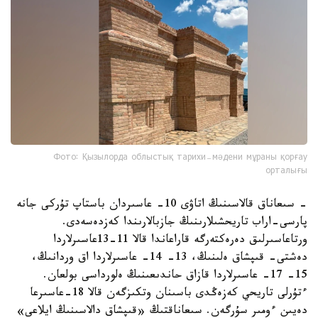
Фото: Қызылорда облыстық тарихи-мәдени мұраны қорғау
орталығы
- سىعاناق قالاسىنىڭ اتاۋى 10- عاسىردان باستاپ تۇركى جانە
پارسى-اراب تاريحشىلارىنىڭ جازبالارىندا كەزدەسەدى.
ورتاعاسىرلىق دەرەكتەرگە قاراعاندا قالا 11-13عاسىرلاردا
دەشتى- قىپشاق ەلىنىڭ، 13- 14- عاسىرلاردا اق وردانىڭ،
15- 17- عاسىرلاردا قازاق حاندىعىنىڭ ەلورداسى بولعان.
ءتۇرلى تاريحي كەزەڭدى باسىنان وتكىزگەن قالا 18-عاسىرعا
دەيىن ءومىر سۇرگەن. سىعاناقتىڭ «قىپشاق دالاسىنىڭ ايلاعى»