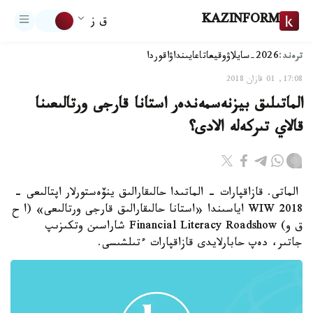
KAZINFORM
ق ز
ترەند:
2026-سايلاۋ
وقيعا
تاعايىنداۋ
اقوردا
17:08, 01 قازان 2018
الماتىلىق بيزنەسمەندەر استانا قارجى ورتالىعىنا
قالاي تىركەلە الادى؟
الماتى. قازاقپارات - الماتىدا حالىقارالىق ينۆەستورلار اپتالىعى -
WIW 2018 اياسىندا «استانا حالىقارالىق قارجى ورتالىعى» (ا ح
ق و) Financial Literacy Roadshow شاراسىن وتكىزىپ
جاتىر، دەپ حابارلايدى قازاقپارات ءتىلشىسى.