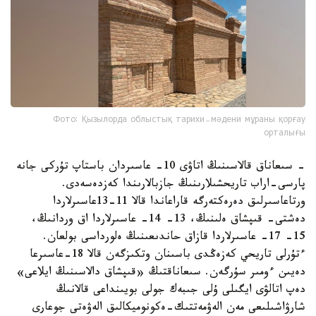
Фото: Қызылорда облыстық тарихи-мәдени мұраны қорғау
орталығы
- سىعاناق قالاسىنىڭ اتاۋى 10- عاسىردان باستاپ تۇركى جانە
پارسى-اراب تاريحشىلارىنىڭ جازبالارىندا كەزدەسەدى.
ورتاعاسىرلىق دەرەكتەرگە قاراعاندا قالا 11-13عاسىرلاردا
دەشتى- قىپشاق ەلىنىڭ، 13- 14- عاسىرلاردا اق وردانىڭ،
15- 17- عاسىرلاردا قازاق حاندىعىنىڭ ەلورداسى بولعان.
ءتۇرلى تاريحي كەزەڭدى باسىنان وتكىزگەن قالا 18-عاسىرعا
دەيىن ءومىر سۇرگەن. سىعاناقتىڭ «قىپشاق دالاسىنىڭ ايلاعى»
دەپ اتالۋى ايگىلى ۇلى جىبەك جولى بويىنداعى قالانىڭ
شارۋاشىلىعى مەن الەۋمەتتىك-ەكونوميكالىق الەۋەتى جوعارى