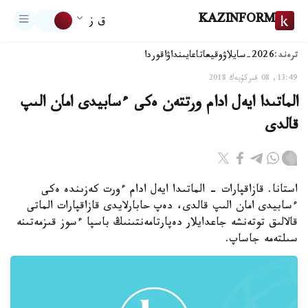
KAZINFORM
ق ز
ترەند:
2026-سايلاۋ
وقيعا
تاعايىنداۋ
اقوردا
13:49, 08 قىركۇيەك 2018
الماتىدا ايەل ادام ورتتەن ەكى ءسابيدى امان الىپ
قالدى
استانا. قازاقپارات - الماتىدا ايەل ادام ءورت كەزىندە ەكى
ءسابيدى امان الىپ قالدى، دەپ حابارلايدى قازاقپارات الماتى
قالالىق توتەنشە جاعدايلار دەپارتامەنتىنىڭ باسپا ءسوز قىزمەتىنە
سىلتەمە جاساپ.