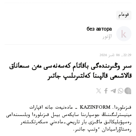
قوعام
без автора
اۆتور
22:29, 06 تامىز 2026
سىر وڭىرىندەگى باقاتام كەسەنەسى مەن سىعاناق
قالاشىعى قالپىنا كەلتىرىلىپ جاتىر
قىزىلوردا. KAZINFORM - مادەنيەت جانە اقپارات
مينيسترلىگىنىڭ جوسپارىنا سايكەس بيىل قىزىلوردا وبلىسىنداعى
رەسپۋبليكالىق ماڭىزى بار تاريحي-مادەني ەسكەرتكىشتەر
رەستاۆراسيادان ءوتىپ جاتىر.