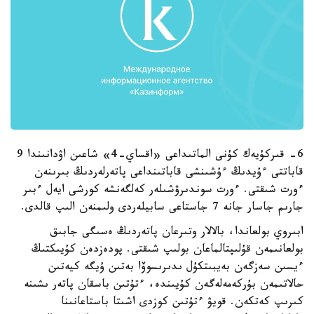
6- قىركۇيەك كۇنى الماتىداعى «اقساي-4» شاعىن اۋدانىندا 9
قاباتتى ءۇيدىڭ ءۇشىنشى قاباتىنداعى پاتەرلەردىڭ بىرىنەن
ءورت شىقتى. ءورت سوندىرۋشىلەر كەلگەنشە كورشى ايەل ءبىر
جارىم جاسار جانە 7 جاستاعى سابيلەردى ولىمنەن الىپ قالدى.
ابىروي بولعاندا، بالالار وتىرعان پاتەردىڭ ەسىگى جابىق
بولعانىمەن قۇلىپتالماعان بولىپ شىقتى. پودەزدەن كۇيىكتىڭ
ءيسىن سەزگەن بەيبىتكۇل ىدىرىسوۆا بەتىن ۇيگە كيەتىن
حالاتىمەن بۇركەمەلەگەن كۇيىندە، ءتۇتىن باسقان پاتەر ىشىنە
كىرىپ كەتكەن. قويۋ ءتۇتىن كوزدى اشىتا باستاعانىنا