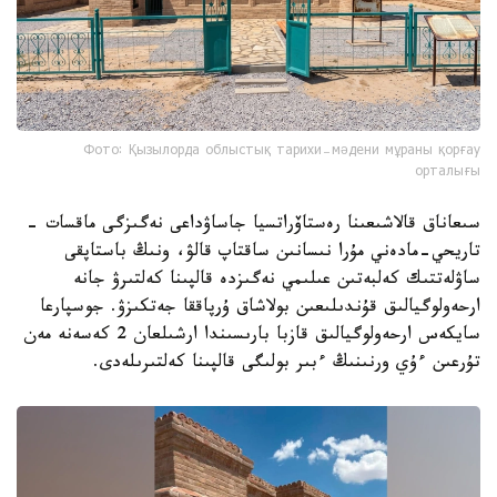
Фото: Қызылорда облыстық тарихи-мәдени мұраны қорғау
орталығы
سىعاناق قالاشىعىنا رەستاۆراتسيا جاساۋداعى نەگىزگى ماقسات -
تاريحي-مادەني مۇرا نىسانىن ساقتاپ قالۋ، ونىڭ باستاپقى
ساۋلەتتىك كەلبەتىن عىلىمي نەگىزدە قالپىنا كەلتىرۋ جانە
ارحەولوگيالىق قۇندىلىعىن بولاشاق ۇرپاققا جەتكىزۋ. جوسپارعا
سايكەس ارحەولوگيالىق قازبا بارىسىندا ارشىلعان 2 كەسەنە مەن
تۇرعىن ءۇي ورنىنىڭ ءبىر بولىگى قالپىنا كەلتىرىلەدى.