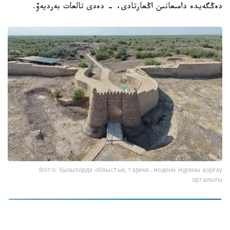
دەڭگەيدە دامىعانىن اڭعارتادى، - دەدى تالعات بەرديەۆ.
Фото: Қызылорда облыстық тарихи-мәдени мұраны қорғау
орталығы