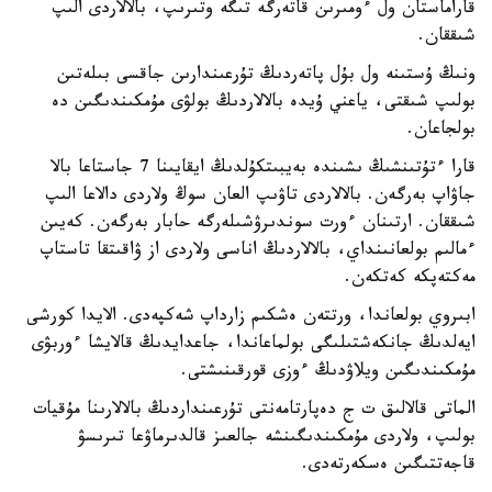
قاراماستان ول ءومىرىن قاتەرگە تىگە وتىرىپ، بالالاردى الىپ
شىققان.
ونىڭ ۇستىنە ول بۇل پاتەردىڭ تۇرعىندارىن جاقسى بىلەتىن
بولىپ شىقتى، ياعني ۇيدە بالالاردىڭ بولۋى مۇمكىندىگىن دە
بولجاعان.
قارا ءتۇتىنشىڭ ىشىندە بەيبىتكۇلدىڭ ايقايىنا 7 جاستاعا بالا
جاۋاپ بەرگەن. بالالاردى تاۋىپ العان سوڭ ولاردى دالاعا الىپ
شىققان. ارتىنان ءورت سوندىرۋشىلەرگە حابار بەرگەن. كەيىن
ءمالىم بولعانىنداي، بالالاردىڭ اناسى ولاردى از ۋاقىتقا تاستاپ
مەكتەپكە كەتكەن.
ابىروي بولعاندا، ورتتەن ەشكىم زارداپ شەكپەدى. الايدا كورشى
ايەلدىڭ جانكەشتىلىگى بولماعاندا، جاعدايدىڭ قالايشا ءوربۋى
مۇمكىندىگىن ويلاۋدىڭ ءوزى قورقىنىشتى.
الماتى قالالىق ت ج دەپارتامەنتى تۇرعىنداردىڭ بالالارىنا مۇقيات
بولىپ، ولاردى مۇمكىندىگىنشە جالعىز قالدىرماۋعا تىرىسۋ
قاجەتتىگىن ەسكەرتەدى.