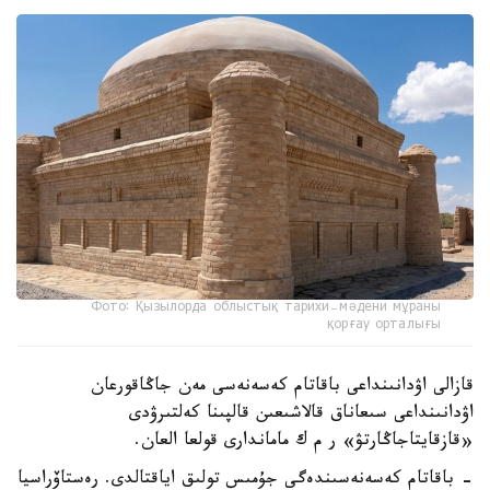
Фото: Қызылорда облыстық тарихи-мәдени мұраны
қорғау орталығы
قازالى اۋدانىنداعى باقاتام كەسەنەسى مەن جاڭاقورعان
اۋدانىنداعى سىعاناق قالاشىعىن قالپىنا كەلتىرۋدى
«قازقايتاجاڭارتۋ» ر م ك ماماندارى قولعا العان.
- باقاتام كەسەنەسىندەگى جۇمىس تولىق اياقتالدى. رەستاۆراسيا