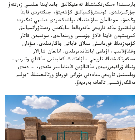
بارىسىندا ەسكەرتكىشتىڭ تەحنيكالىق جاعدايىنا عىلىمي زەرتتەۋ
جۇرگىزىلدى. كونسترۋكسيالىق كۇشەيتۋ، جىكتەردى قايتا
وڭدەۋ، جوعالعان ساۋلەتتىك بولشەكتەردى عىلىمي نەگىزدە
تولىقتىرۋ جانە تاريحي ماتەريالعا سايكەس رەستاۆراتسيالىق
كىرپىشپەن قايتا قالاۋ جۇمىسى ورىندالدى. سونىمەن قاتار
كۇمبەزدىڭ قورعانىش سىلاق قاباتى جاڭارتىلدى. سۋدان
وقشاۋلانىپ، اۋماعى اباتتاندىرىلدى. اتالعان شارالار
ەسكەرتكىشتىڭ تاريحي ساۋلەتتىك كەلبەتىن ساقتاي وتىرىپ،
ونىڭ ۇزاقمەرزىمدى ساقتالۋىن قامتاماسىز ەتەدى، - دەدى
وبلىستىق تاريحي-مادەني مۇرانى قورعاۋ ورتالىعىنىڭ ءبولىم
مەڭگەرۋشىسى تالعات بەرديەۆ.