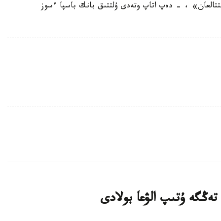
ىتتالعان» ، - دەپ اتاپ وتەدى ۇلتتىق بانك باسپا ءسوز