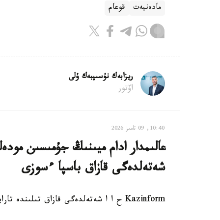
مادەنيەت
قوعام
ريزابەك نۇسىپبەك ۇلى
اۆتور
10:40, 09 تامىز 2026
عالىمدار ادام ميىنىڭ جۇمىسىن مودە
شەتەلدەگى قازاق باسپا ءسوزى
Kazinform ح ا ا شەتەلدەگى قازاق تىلىندە تارايتىن اقپارات كوزدەرىنە اپتالىق شولۋىن ۇسىنادى.