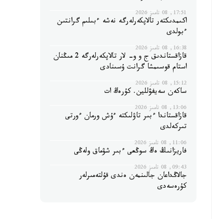
17:51, 08 تامىز 2026
اكىمدىكتەر تالاپكەرلەرگە نەشە ءبىلىم گرانتىن
ءبولدى
16:38, 08 تامىز 2026
قازاقستاندىق ج و و- لار تالاپكەرلەرگە 2 مىڭنان
استام قوسىمشا گرانت ۇسىنادى
15:12, 08 تامىز 2026
ساكەن سەيفۋللين. كۇرەڭ ات
13:06, 08 تامىز 2026
قازاقستاندا ءبىر تاۋلىكتە ءۇش ورمان ءورتى
تىركەلدى
11:06, 08 تامىز 2026
فاريزانىڭ ەڭ سوڭعى ءبىر شۋماق ولەڭى
09:43, 08 تامىز 2026
جالاڭداعان جالىنمەن ەندى قۇلتەمىرلەر
كۇرەسەدى