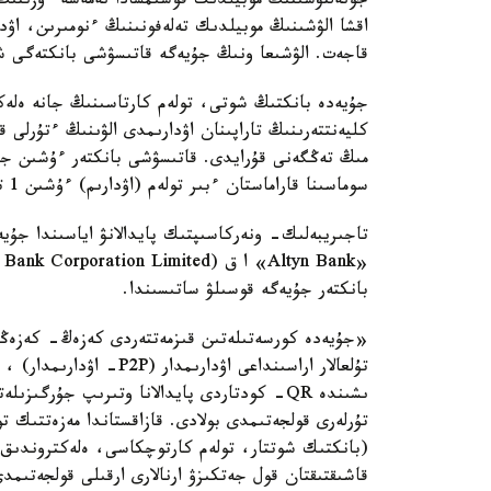
جونەلتۋشىنىڭ موبيلدىك قوسىمشادا نەمەسە ءوزىنىڭ
اقشا الۋشىنىڭ موبيلدىك تەلەفونىنىڭ ءنومىرىن، اۋدا
قاجەت. الۋشىعا ونىڭ جۇيەگە قاتىسۋشى بانكتەگى شوت
جۇيەدە بانكتىڭ شوتى، تولەم كارتاسىنىڭ جانە ەلەكت
مىڭ تەڭگەنى قۇرايدى. قاتىسۋشى بانكتەر ءۇشىن جۇيەد
سوماسىنا قاراماستان ءبىر تولەم (اۋدارىم) ءۇشىن 1 تەڭگەدەن از بولادى.
تاجىريبەلىك- ونەركاسىپتىك پايدالانۋ اياسىندا جۇ
بانكتەر جۇيەگە قوسىلۋ ساتىسىندا.
«جۇيەدە كورسەتىلەتىن قىزمەتتەردى كەزەڭ- كەزەڭى
تۇلعالار اراسىنداعى اۋدا
ىشىندە QR- كودتاردى پايدالانا وتىرىپ جۇرگىز
تۇرلەرى قولجەتىمدى بولادى. قازاقستاندا مەزەتتىك تول
(بانكتىك شوتتار، تولەم كارتوچكاسى، ەلەكتروندىق ء
قاشىقتىقتان قول جەتكىزۋ ارنالارى ارقىلى قولجەتىمد