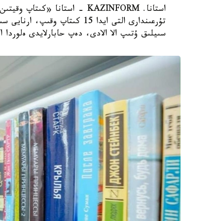
استانا. KAZINFORM - استانا «ك
سىيلىق ۇتىپ الا الادى، دەپ حابارلايدى ەلوردا ا