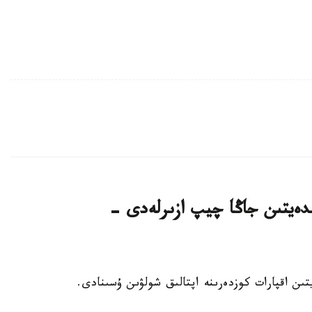
لدەيتىن جاڭا چيپ ازىرلەدى -