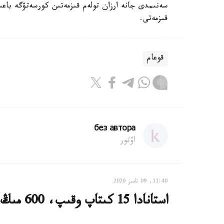
سەنىمدى جانە ارزان تولەم قىزمەتىن كورسەتۋگە باع
قىزمەتى.
قوعام
без автора
اۆتور
11:40, 09 تامىز 2026
استانادا 15 كىتاپ وقىپ، 600 مىڭ تەڭگە ۇتىپ الۋعا بولادى