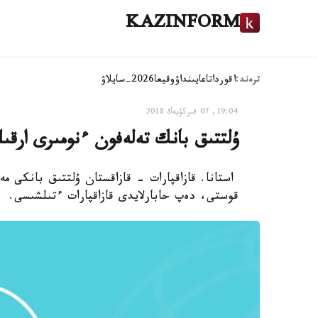
KAZINFORM
ترەند:
اقوردا
تاعايىنداۋ
وقيعا
2026-سايلاۋ
19:04, 07 قىركۇيەك 2018
ۇلتتىق بانك تەلەفون ءنومىرى ارق
استانا. قازاقپارات - قازاقستان ۇلتتىق بانكى 
قوستى، دەپ حابارلايدى قازاقپارات ءتىلشىسى.