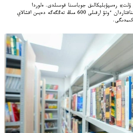
ىتاپ وقيتىن ۇلت» رەسپۋبليكالىق جوباسىنا قوسىلدى. ەلوردا
تۇرعىندارى التى ايدا 15 كىتاپ وقىپ، ارنايى سىناقتاردان ءوتۋ ارقىلى 600 مىڭ تەڭگەگە دەيىن اقشالاي
كىمدىگى.