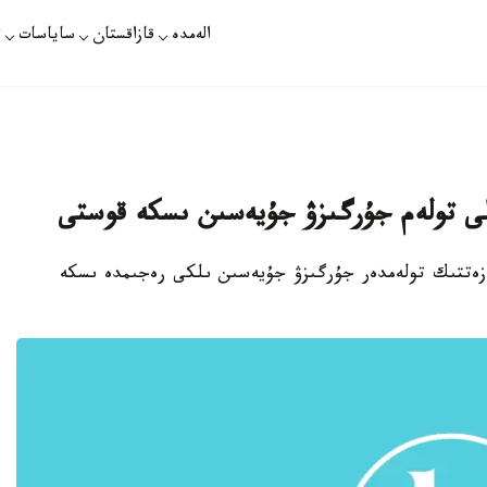
الەمدە
قازاقستان
ساياسات
ت
ىلى تولەم جۇرگىزۋ جۇيەسىن ىسكە قوستى
مەزەتتىك تولەمدەر جۇرگىزۋ جۇيەسىن ىلكى رەجىمدە ىسكە