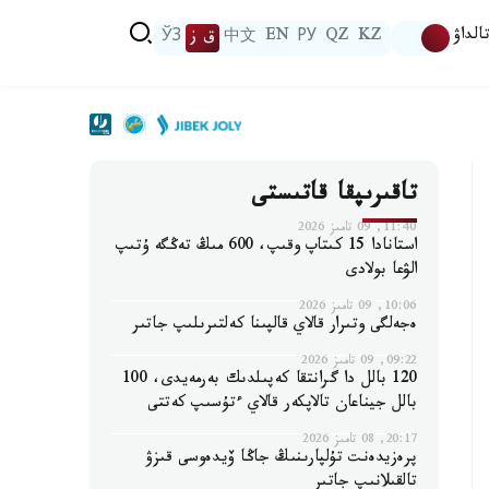
الداۋ
KZ
QZ
РУ
EN
中文
ق ز
ЎЗ
تاقىرىپقا قاتىستى
11:40, 09 تامىز 2026
استانادا 15 كىتاپ وقىپ، 600 مىڭ تەڭگە ۇتىپ
الۋعا بولادى
10:06, 09 تامىز 2026
ەجەلگى وتىرار قالاي قالپىنا كەلتىرىلىپ جاتىر
09:22, 09 تامىز 2026
120 بالل دا گرانتقا كەپىلدىك بەرمەيدى، 100
بالل جيناعان تالاپكەر قالاي ءتۇسىپ كەتتى
20:17, 08 تامىز 2026
پرەزيدەنت تۇلپارىنىڭ جاڭا ۆيدەوسى قىزۋ
تالقىلانىپ جاتىر