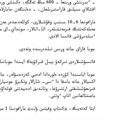
اقشالاي سىيلىق قاراستىرىلعان، - دەلىنگەن حابارلاما
مارافونعا 6-10 سىنىپ وقۋشىلارى، كوللەدج
مەملەكەتتىك قىزمەتشىلەر، اتا-انالار، سونداي-اق ما
ءبىلدىرۋشى قاتىسا الادى.
جوبا قازاق جانە ورىس تىلدەرىندە وتەدى.
قاتىسۋشىلاردى تىركەۋ بيىل قىركۇيەك ايىندا جوبانى
جوبا اياسىندا كۇزدە ەلوردادا ادەبي كەزدەسۋلەر، جال
اكسيالار جانە باسقا دا ءىس- شارالار وتكىزۋ جوسپارل
قىزىعۋشىلىقتى ارتتىرۋعا، وتاندىق ادەبيەتتى قولداۋعا
باعىتتالعانىن اتاپ ءوتتى.
ايتا كەتەيىك، «كىتاپ وقيتىن ۇلت» مارافونىنا 1 ميلليوننان استام ادام قاتىسادى.