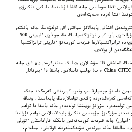
 جۇيەگە قاتىسۋشى بانكىنىڭ ينتەرنەت بانكينگ جۇيەسىندە
رىلاتىن اقشا سوماسىن جانە اقشا الۋشىنىڭ بانكىن ەنگىزۋى
ىنا اقشا لەزدە ەسەپتەلەدى.
روندىق اقشانى پايدالانۋ سياقتى اقى تولەۋدىڭ جانە بانكتەر
كليەنتتەرىنىڭ تاراپىنان اۋدارىمدى الۋىنىڭ ءتۇرلى قۇرالدارى بار. ءبىر ترانزاكتسيانىڭ ەڭ جوعارى ءليميتى 500
ە ترانزاكتسيالارعا قىزمەت كورسەتۋ ءتاريفى ترانزاكتسيا
يەنىڭ العاشقى قاتىسۋشىلارى «بانك سەنتركرەديت» ا ق جانە
«Altyn Bank» ا ق (China CITIC Bank Corporation Limited ە ب) بولىپ تابىلادى. باسقا دا ءبىرقاتار
مەن دامىتۋ جوسپارلانىپ وتىر. ءبىرىنشى كەزەڭدە جەكە
رىمدار (P2P- اۋدارىمدار) ، كەلەسى كەزەڭدەردە زاڭدى تۇلعالاردىڭ پايداسىنا، ونىڭ
ىلەتىن تولەمدەر، سۇراتۋ بويىنشا تولەمدەر جانە باسقا دا تولەم
ەمدەر جۇرگىزۋ جۇيەسىن ەنگىزۋ پايدالانىلاتىن تولەم قۇرالىنا
اميان) جانە قىزمەت كورسەتەتىن بانككە قاراماستان ءتۇرلى
ى، حالىققا جانە بيزنەس سۋبەكتىلەرىنە قولايلى، جىلدام،