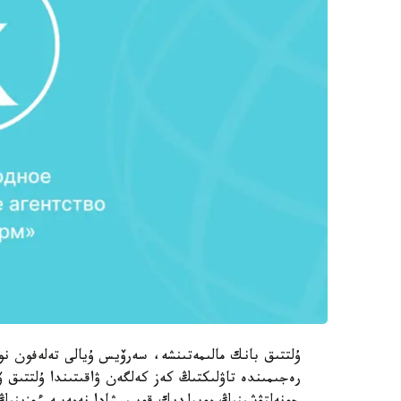
رەجىمىندە تاۋلىكتىڭ كەز كەلگەن ۋاقىتىندا ۇلتتىق ۆ