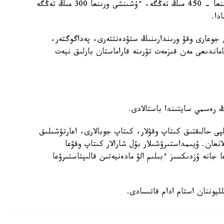
- ءبىرىنشى ورىنعا - 600 مىڭ تەڭگە، ەكىنشى ورىنعا - 450 مىڭ تەڭگە، ءۇشىنشى ورىنعا 300 مىڭ تەڭگە
دا.
دەر مەن جوعارى وقۋ ورىندارىنىڭ ستۋدەنتتەرى، پەداگوگتەر،
ماندىعى مەن قىزمەت تۇرىنە قاراماستان بارلىق نيەت
ڭ رەسمي سايتىندا باستالادى.
پى حالىقتىق كىتاپ وقۋلار، كىتاپ جوبالارى، اعارتۋشىلىق
انعان. ۇيىمداستىرۋشىلار بۇل شارالار كىتاپ وقۋعا
 جانە ۇزدىكسىز ءبىلىم الۋ مادەنيەتىن قالىپتاستىرۋعا