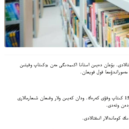
تالادى. بۇعان دەيىن استانا اكىمدىگى مەن «كىتاپ وقيتىن
ەموراندۋمعا قول قويعان.
مارافون شارتى بويىنشا قاتىسۋشىلار التى اي ىشىندە 15 كىتاپ وقۋى كەرەك. ودان كەيىن ولار وقىعان شىعارمالارى
زدەن وتەدى.
ك كوماندالار انىقتالادى.