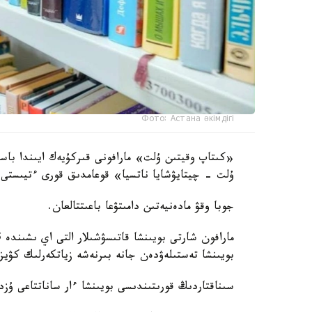
Фото: Астана әкімдігі
«كىتاپ وقيتىن ۇلت» مارافونى قىركۇيەك ايىندا باس
ۇلت - چيتايۋشايا ناتسيا» قوعامدىق قورى ءتيىستى م
جوبا وقۋ مادەنيەتىن دامىتۋعا باعىتتالعان.
بويىنشا تەستىلەۋدەن جانە بىرنەشە زياتكەرلىك كۋي
سىناقتاردىڭ قورىتىندىسى بويىنشا ءار ساناتتاعى ۇزدى