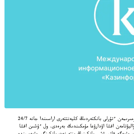
ۇلتتىق بانك مالىمەتىنشە، سەرۆيس ۇيالى تەلەفون نومىرىمەن ءتۇرلى بانكتەردىڭ كليەنتتەرى اراسىندا جانە 24/7
اليۋتامەن اقشا اۋدارۋعا مۇمكىندىك بەرەدى. ول ءۇشىن اقشا