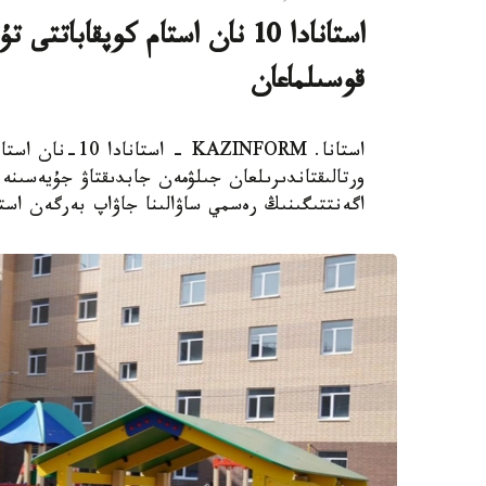
استانادا 10 نان استام كوپقاب
قوسىلماعان
استانا. AZINFORM
اگەنتتىگىنىڭ رەسمي ساۋالىنا جاۋاپ بەرگەن استا