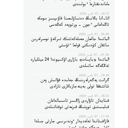
ماماندىقتارعا ءبولىندى
20:27, 07 تامىز 2026
اتا-انا بالانىڭ دەنساۋلىعىنا قاۋىپسىز سومكە
تاڭداعانى ءجون - ورتوپەد كەڭەسى
20:09, 07 تامىز 2026
الماتىدا جالعان مەملەكەتتىك تىركەۋ نومىرلەرىن
ساتقان كۇدىكتى قولعا ءتۇستى
19:46, 07 تامىز 2026
الماتىدا «بايسات» بازارى اۋكسيوندا 24 ميلليارد
تەڭگەگە ساتىلدى
19:29, 07 تامىز 2026
گرانت يەگەرلەرىنىڭ جەلىدە قۋانىش پەن
شاتتىققا تولى بەينەجازبالارى تارادى
18:21, 07 تامىز 2026
قىتايدان تاۋاردى زاڭسىز تاسىمالداعان
قىلمىستىق توپتىڭ قىزمەتى توقتاتىلدى
17:43, 07 تامىز 2026
قازاقستاندا تەلەديدار ءوندىرىسى جارتى جىلدا