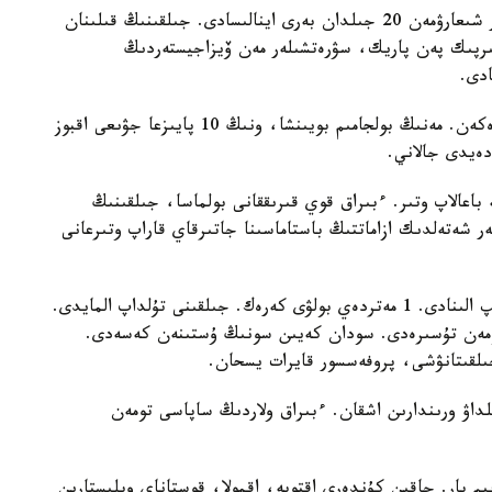
اشوك جالاني ءسان يندۋسترياسىنا قاجەتتى بۇيىمدار شىعارۋمەن 20 جىلدان بەرى اينالىسادى. جىلقىنىڭ قىلىنان
ىرپىك پەن پاريك، سۋرەتشىلەر مەن ۆيزاجيستەردىڭ
ادى.
«قازاقستاندا شامامەن 2 ميلليونعا جۋىق جىلقى بار ەكەن. مەنىڭ بولجامىم بويىنشا، ونىڭ 10 پايىزعا جۋىعى اقبوز
دەيدى جالاني.
ءار كەلىسىن 50 مىڭ تەڭگەگە باعالاپ وتىر. ءبىراق قوي قىرىققانى بولماسا، جىلقىنىڭ
 شەتەلدىك ازاماتتىڭ باستاماسىنا جاتىرقاي قاراپ وتىرعانى
«ءار جىلقىدان قۇيرىعىنان 200 گرامم قىلى كەسىلىپ الىنادى. 1 مەتردەي بولۋى كەرەك. جىلقىنى تۇلداپ المايدى.
 بىتكەن جەردەن 1 ميلليمەتر تومەن تۇسىرەدى. سودان كەيىن سونىڭ ۇستىنەن كەسەدى.
لقىتانۋشى، پروفەسسور قايرات يسحان.
لداۋ ورىندارىن اشقان. ءبىراق ولاردىڭ ساپاسى تومەن
دەن السام دەگەن ويىم بار. جاقىن كۇندەرى اقتوبە، اقمولا، قوستاناي وبلىستارىن