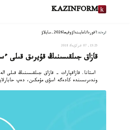
KAZINFORM
ترەند:
اقوردا
تاعايىنداۋ
وقيعا
2026-سايلاۋ
15:25, 07 قىركۇيەك 2018
قازاق جىلقىسىنىڭ قۇيرىق قىلى ءسا
استانا. قازاقپارات - قازاق جىلقىسىنىڭ قىلى ال
وندىرىسىندە كادەگە اسۋى مۇمكىن، دەپ حابارلايدى قازاقپارات «حابا