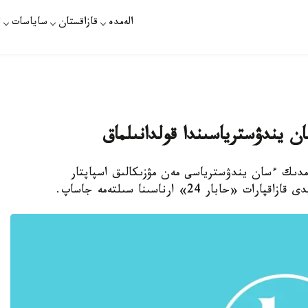
الەمدە
قازاقستان
ساياسات
ت
ن يندۋسترياسىندا قولدانىلماق
ەمدىك ءسان يندۋسترياسى مەن مۋزىكالىق اسپاپتار
ر 24» ارناسىنا سىلتەمە جاساپ.