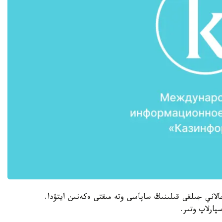
الاني جىلقى قىلىنىڭ ساپاسى وتە مىقتى ەكەنىن ايتۋدا.
پارلاپ وتىر.