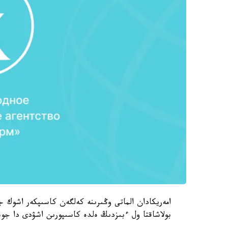
امەريكادان الماتى وڭىرىنە كەلگەن كاسىپكەر اشوك ج
بولاشاقتا ول ءبىزدىڭ ەلدە كاسىپورىن اشۋدى دا جوس