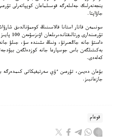
ينجەنەرلىك جەلىلەرگە قوسىلماعان كوپپاتەرلى تۇرعى
جاۋاپتا.
سونىمەن قاتار استانا قالاسىنىڭ كوممۋنالدىق شارۋاش
تۇرعىندارى 
دامىتۋ جانە جاڭعىرتۋ، ونىڭ ىشىندە سۋ، جىلۋ جانە 
بەكىتىلگەن باس جوسپارعا جانە كوزدەلگەن بيۋدجەتت
كەلەدى.
بۇعان دەيىن، تۇرعىن ءۇي سەرتيفيكاتى كىمدەرگە بە
جازعانبىز.
قوعام