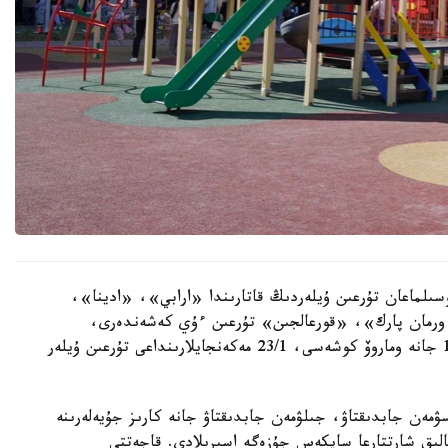
سىلماعان تۇرعىن ۇيلەردىڭ قاتارىندا «ارابي»، «ادينا»،
رمان پارك»، «قورعالجىن» تۇرعىن ءۇي كەشەندەرى،
سونداي-اق ە-496 كوشەسىندەگى 10, 10/1, 10/3 جانە وماروۆ كوشەسى، 23/1 مەكەنجايلارىنداعى تۇرعىن ۇيلەر
سۋمەن جابدىقتاۋ، جىلۋمەن جابدىقتاۋ جانە كارىز جۇيەلەرىنە
الىق شارتتارعا سايكەس جۇزەگە اسىرىلادى. قاجەتتى