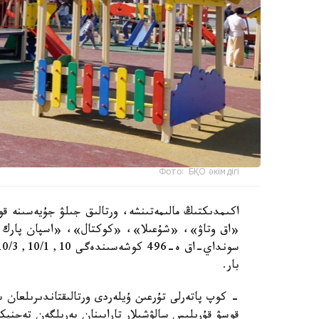
Фото: БҚО әкімдігі
اكىمدىكتىڭ مالىمەتىنشە، ورتالىق جىلۋ جۇيەسىنە قو
«اق وتاۋ»، «شۇعىلا»، «كوكتال»، «اسپان پارك و
بار.
- كوپ پاتەرلى تۇرعىن ۇيلەردى ورتالىقتاندىرىلعان 
قوسۋ قۇرىلىس سالۋشىلار تاراپىنان بەرىلگەن تەحنيك