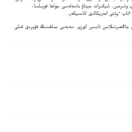
 وتىرمىن. شيكىزات جيناۋ ماسەلەسى جولعا قويىلسا،
تاپ ءوتتى امەريكالىق كاسىپكەر.
ۇل جاڭعىرتىلاتىن تابىس كوزى. سەبەبى جىلقىنىڭ قۇيرىق قىلى