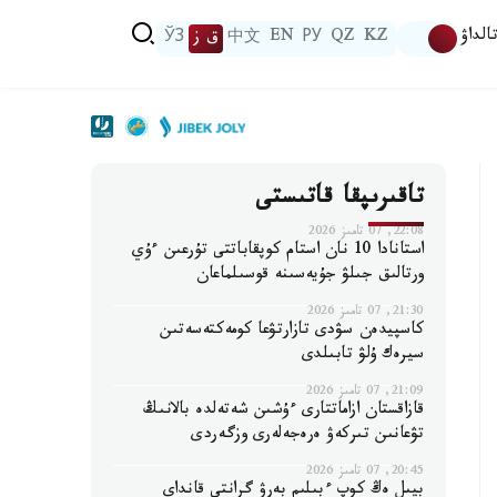
الداۋ
KZ
QZ
РУ
EN
中文
ق ز
ЎЗ
تاقىرىپقا قاتىستى
22:08, 07 تامىز 2026
استانادا 10 نان استام كوپقاباتتى تۇرعىن ءۇي
ورتالىق جىلۋ جۇيەسىنە قوسىلماعان
21:30, 07 تامىز 2026
كاسپيدەن سۋدى تازارتۋعا كومەكتەسەتىن
سيرەك ۇلۋ تابىلدى
21:09, 07 تامىز 2026
قازاقستان ازاماتتارى ءۇشىن شەتەلدە بالانىڭ
تۋعانىن تىركەۋ ەرەجەلەرى وزگەردى
20:45, 07 تامىز 2026
بيىل ەڭ كوپ ءبىلىم بەرۋ گرانتى قانداي