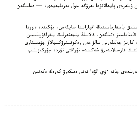
ن ۇيلەردى پايدالانۋعا بەرۋگە جول بەرىلمەيدى، — دەلىنگەن
ىلىق باسقارماسىنىڭ اقپاراتىنا سايكەس، بۇگىندە ەلوردا
ورتالىقتاندىرىلعان اۋىزسۋمەن 100 پايىز قامتاماسىز ەتىلگەن. قالانىڭ ينجەنەرلىك ينفراقۇرىلىمىن
كارىز جەلىلەرىن سالۋ مەن رەكونسترۋكسيالاۋ جۇمىستارى
ىك قارجىلاندىرۋ شەگىندە تۇراقتى تۇردە جۇرگىزىلىپ
رىلەدى جانە ءۇي الۋدا نەنى ەسكەرۋ كەرەك ەكەنىن