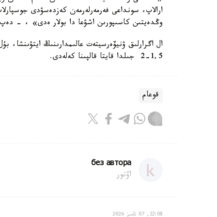
ارالاپ، سونداعى فەرمەرلەرمەن كەزدەسۋدى جوسپارلاپ
وڭدەيتىن كاسىپورىن اشۋعا دا بولار ەدى» ، - دەپ ا
ال اگرارلىق ۋنيۆەرسيتەت عالىمدارىنىڭ ايتۋىنشا، ب
1,5-2 جىلدا قايتا قالپىنا كەلەدى.
قوعام
без автора
اۆتور
22:08, 07 تامىز 2026