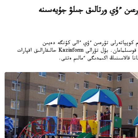
اتتى تۇرعىن ءۇي ورتالىق جىلۋ جۇيەسىنە
K - استانادا 10-نان استام كوپپاتەرلى تۇرعىن ءۇي ءالى كۇنگە دەيىن
ورتالىقتاندىرىلعان جىلۋمەن جابدىقتاۋ جۇيەسىنە قوسىلماعان. بۇل تۋرالى Kazinform حالىقارالىق اقپارات
نا قالاسىنىڭ اكىمدىگى ءمالىم ەتتى.