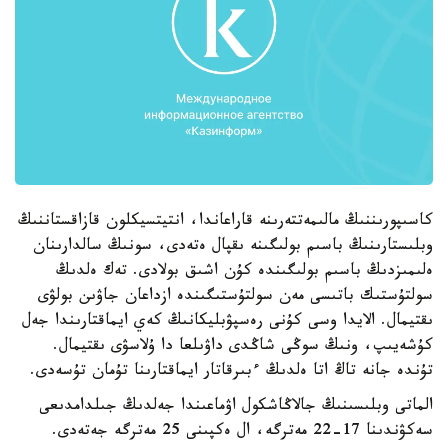
كاسىپورىننىڭ مالىمەتتەرىنە قاراعاندا، انتيتسيكلون قازاقستاننىڭ
وبلىستارىنىڭ باسىم بولىگىنە ىقپال ەتەدى، سونىڭ سالدارىنان
ەلىمىزدىڭ باسىم بولىگىندە كۇن اشىق بولادى. تەك ەلدىڭ
سولتۇستىك باتىسى مەن سولتۇستىگىندە ازداعان جاۋىن بولۋى
ىقتيمال. الايدا وسى كۇنى رەسپۋبليكانىڭ كەي ايماقتارىندا جەل
كۇشەيىپ، ونىڭ سوڭى شاڭدى داۋىلعا دا ۇلاسۋى ىقتيمال.
تۇندە جانە تاڭ اتا ەلدىڭ ءبىرقاتار ايماقتارىنا تۇمان تۇسەدى.
الماتى وبلىسىنىڭ جالاڭاشكول اۋماعىندا جەلدىڭ جىلدامدىعى
سەكۋندىنا 17-22 مەترگە، ال ەكپىنى 25 مەترگە جەتەدى.