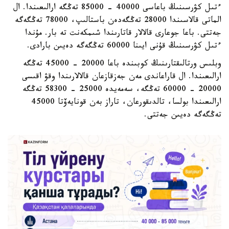
ءتىل كۋرسىنىڭ باعاسى 40000 - 85000 تەڭگە ارالىعىندا. ال
الماتى قالاسىندا 28000 تەڭگەدەن باستالىپ، 78000 تەڭگەگە
جەتتى. باعا جوعارى قالالار قاتارىندا شىمكەنت تە بار. مۇندا
ءتىل كۋرسىنىڭ قۇنى ايىنا 60000 تەڭگەگە دەيىن بارادى.
وبلىس ورتالىقتارىنىڭ كوبىندە باعا 20000 - 45000 تەڭگە
ارالىعىندا. ال قاراعاندى مەن جەزقازعان قالالارىندا وقۋ اقىسى
20000 - 60000 تەڭگە، سەمەيدە 25000 - 58300 تەڭگە
ارالىعىندا بولسا، تالدىقورعان، تاراز بەن قونايەۆتا 45000
تەڭگەگە دەيىن جەتتى.