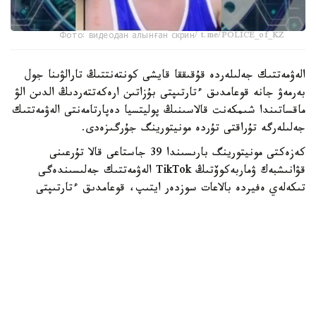
Фото: видеодан алынған скрин/ t.me/POLICE_of_KZ
الەۋمەتتىك جەلىلەردە قۇقىققا قايشى كونتەنتتىڭ تارالۋىنا جول
بەرمەۋ جانە قوعامدىق ءتارتىپتى بۇزاتىن ارەكەتتەردىڭ الدىن الۋ
ماقساتىندا شىمكەنت قالاسىنىڭ پوليتسيا دەپارتامەنتى الەۋمەتتىك
جەلىلەرگە تۇراقتى تۇردە مونيتورينگ جۇرگىزەدى.
كەزەكتى مونيتورينگ بارىسىندا 39 جاستاعى قالا تۇرعىنى
قۋانىشبەك ۋماربەكوۆتىڭ TikTok الەۋمەتتىك جەلىسىندەگى
تىكەلەي ەفيردە بالاعات سوزدەر ايتىپ، قوعامدىق ءتارتىپتى
بۇزعانى انىقتالدى.