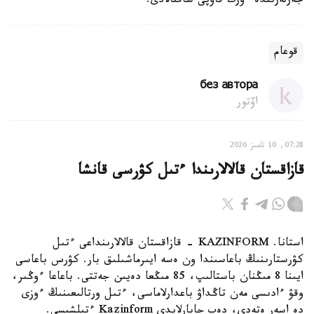
جەرلەرىندە ءورت قاۋپى ساقتالادى.
قوعام
без автора
اۆتور
07:28, 10 تامىز 2026
قازاقستان قالالارىندا ءتىل كۋرسى قانشا
استانا. KAZINFORM - قازاقستان قالالارىنداعى ءتىل
كۋرستارىنىڭ باعاسىندا ون ەسە ايىرماشىلىق بار. كۋرس باعاسى
ايىنا 8 مىڭنان باستالىپ، 85 مىڭعا دەيىن جەتتى. باعاعا ءوڭىر،
وقۋ ءادىسى مەن تاڭداۋ باعدارلاماسى، ءتىل ورتالىعىنىڭ ءوزى
دە اسەر ەتەدى، دەپ حابارلايدى Kazinform ءتىلشىسى.