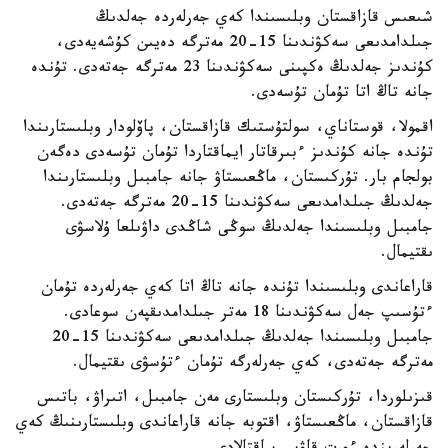
شىعىس قازاقستان وبلىسىندا كەي جەرلەردە جەلدىڭ
جىلدامدىعى سەكۋندىنا 15-20 مەترگە دەيىن كۇشەيەدى،
كۇندىز جەلدىڭ ەكپىنى سەكۋندىنا 23 مەترگە جەتەدى. تۇندە
جانە تاڭ اتا تۇمان تۇسەدى.
اقمولا، قوستاناي، سولتۇستىك قازاقستان، پاۆلودار وبلىستارىندا
تۇندە جانە كۇندىز ءبىرقاتار ايماقتاردا تۇمان تۇسەدى دەگەن
بولجام بار. تۇركىستان، ماڭعىستاۋ جانە جامبىل وبلىستارىندا
جەلدىڭ جىلدامدىعى سەكۋندىنا 15-20 مەترگە جەتەدى.
جامبىل وبلىسىندا جەلدىڭ سوڭى شاڭدى داۋىلعا ۇلاسۋى
ىقتيمال.
قاراعاندى وبلىسىندا تۇندە جانە تاڭ اتا كەي جەرلەردە تۇمان
ءتۇسىپ جەل سەكۋندىنا 18 مەتر جىلدامدىقپەن سوعادى.
جامبىل وبلىسىندا جەلدىڭ جىلدامدىعى سەكۋندىنا 15-20
مەترگە جەتەدى، كەي جەرلەرگە تۇمان ءتۇسۋى ىقتيمال.
قىزىلوردا، تۇركىستان وبلىستارى مەن جامبىل، اتىراۋ، باتىس
قازاقستان، ماڭعىستاۋ، اقتوبە جانە قاراعاندى وبلىستارىنىڭ كەي