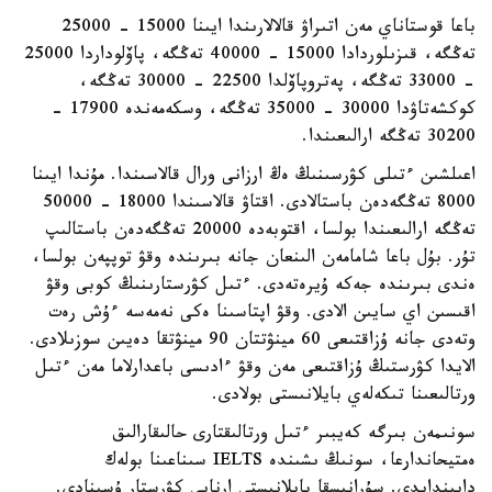
باعا قوستاناي مەن اتىراۋ قالالارىندا ايىنا 15000 - 25000
تەڭگە، قىزىلوردادا 15000 - 40000 تەڭگە، پاۆلوداردا 25000
- 33000 تەڭگە، پەتروپاۆلدا 22500 - 30000 تەڭگە،
كوكشەتاۋدا 30000 - 35000 تەڭگە، وسكەمەندە 17900 -
30200 تەڭگە ارالىعىندا.
اعىلشىن ءتىلى كۋرسىنىڭ ەڭ ارزانى ورال قالاسىندا. مۇندا ايىنا
8000 تەڭگەدەن باستالادى. اقتاۋ قالاسىندا 18000 - 50000
تەڭگە ارالىعىندا بولسا، اقتوبەدە 20000 تەڭگەدەن باستالىپ
تۇر. بۇل باعا شامامەن الىنعان جانە بىرىندە وقۋ توپپەن بولسا،
ەندى بىرىندە جەكە ۇيرەتەدى. ءتىل كۋرستارىنىڭ كوبى وقۋ
اقىسىن اي سايىن الادى. وقۋ اپتاسىنا ەكى نەمەسە ءۇش رەت
وتەدى جانە ۇزاقتىعى 60 مينۋتتان 90 مينۋتقا دەيىن سوزىلادى.
الايدا كۋرستىڭ ۇزاقتىعى مەن وقۋ ءادىسى باعدارلاما مەن ءتىل
ورتالىعىنا تىكەلەي بايلانىستى بولادى.
سونىمەن بىرگە كەيبىر ءتىل ورتالىقتارى حالىقارالىق
ەمتيحاندارعا، سونىڭ ىشىندە IELTS سىناعىنا بولەك
دايىندايدى. سۇرانىسقا بايلانىستى ارنايى كۋرستار ۇسىنادى.