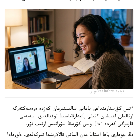
فوتو: kazinform/ج ي
ءتىل كۋرستارىنداعى باعانى سالىستىرعان كەزدە ەرەسەكتەرگە
ارنالعان اعىلشىن ءتىلى باعدارلاماسىنا توقتالدىق. سەبەبى
قازىرگى كەزدە ءدال وسى كۋرسقا سۇرانىس ارتىپ تۇر.
ەڭ جوعارى باعا استانا مەن الماتى قالالارىندا تىركەلدى. ەلوردادا