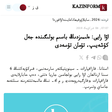
KAZINFORM
ق ز
ترەند:
2026-سايلاۋ
وقيعا
تاعايىنداۋ
اقوردا
07:07, 06 قىركۇيەك 2018
اۋا رايى: ەلىمىزدىڭ باسىم بولىگىندە جەل
كۇشەيىپ، تۇمان تۇسەدى
استانا. قازاقپارات - سينوپتيكتەر سارسەنبى، قىركۇيەكتىڭ 6
سىنا ارنالعان اۋا رايى بولجامىن جاريا ەتتى، دەپ حابارلايدى
قازاقپارات «قازگيدرومەت» ر م ك- نىڭ مالىمەتتتەرىنە سىلتەمە
جاساي وتىرىپ.