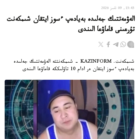
15:45, 09 تامىز 2026
الەۋمەتتىك جەلىدە بەيادەپ ءسوز ايتقان شىمكەنت
تۇرعىنى قاماۋعا الىندى
شىمكەنت. KAZINFORM - شىمكەنتتە الەۋمەتتىك جەلىدە
بەيادەپ ءسوز ايتقان ەر ادام 10 تاۋلىككە قاماۋعا الىندى