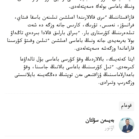
ونىڭ باعاسى بولەك ەسەپتەلەدى.
قازاقستاننىڭ ءىرى قالالارىندا اعىلشىن تىلىنەن باسقا قىتاي،
فرانسۋز، نەمىس، تۇرىك، كارىس جانە وزگە دە شەت
تىلدەرىنىڭ كۋرستارى بار. ءبىراق بارلىق قالادا بىردەي تاڭداۋ
بولا بەرمەيدى جانە ونىڭ باعاسى اعىلشىن ءتىلىن وقىتۋ كۋرسىنا
قاراعاندا وزگەشە ەسەپتەلەدى.
ايتا كەتەيىك، بالالاردىڭ وقۋ كۋرسى باعاسى بۇل تالداۋعا
كىرمەدى. ءتىل كۋرسىنىڭ باعاسى بالانىڭ جاسىنا، وقۋ
باعدارلاماسىنىڭ ۇزاقتىعى مەن توپتىڭ دەڭگەيىنە بايلانىستى
وزگەرىپ وتىرادى.
قوعام
بەيسەن سۇلتان
اۆتور