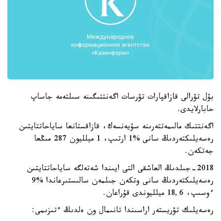
بۇل تۋرالى قازاقپارات تۋرسات اگەنتتىگىنە سىلتەمە جاساپ
حابارلايدى.
اگەنتتىك مالىمەتتەرىنە سۇيەنسەك، قازاقستانعا ساياحاتتايتىن
رەسەيلىكتەردىڭ سانى %1 ارتىپ، 1 ميلليون 287 مىڭعا
جەتكەن.
2018-جىلدىڭ العاشقى التى ايىندا شەتەلگە ساياحاتتايتىن
رەسەيلىكتەردىڭ سانى وتكەن جىلمەن سالىستىرعاندا %9
ءوسىپ، 18,6 ميلليوندى قۇراعان.
رەسەيلىك تۋريستەر اراسىندا تانىمال ون ەلدىڭ ءتىزىمى: