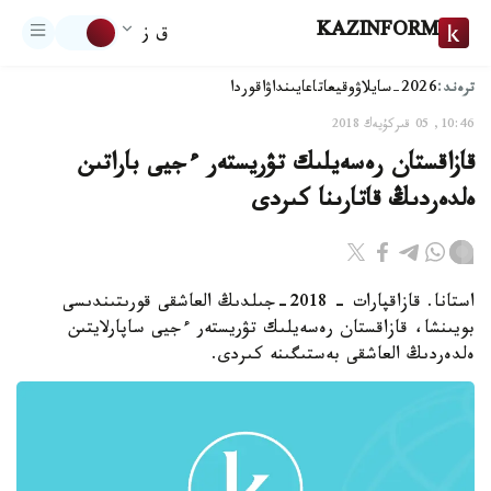
KAZINFORM
ق ز
ترەند:
2026-سايلاۋ
وقيعا
تاعايىنداۋ
اقوردا
10:46, 05 قىركۇيەك 2018
قازاقستان رەسەيلىك تۋريستەر ءجيى باراتىن
ەلدەردىڭ قاتارىنا كىردى
استانا. قازاقپارات - 2018-جىلدىڭ العاشقى قورىتىندىسى
بويىنشا، قازاقستان رەسەيلىك تۋريستەر ءجيى ساپارلايتىن
ەلدەردىڭ العاشقى بەستىگىنە كىردى.