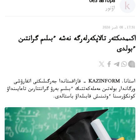
без автора
اۆتور
17:51, 08 تامىز 2026
اكىمدىكتەر تالاپكەرلەرگە نەشە ءبىلىم گرانتىن
ءبولدى
استانا. KAZINFORM - قازاقستاندا جەرگىلىكتى اتقارۋشى
ورگاندار بولەتىن مەملەكەتتىك ءبىلىم بەرۋ گرانتتارىن تاعايىنداۋ
كونكۋرسىنا ءوتىنىش قابىلداۋ باستالدى.