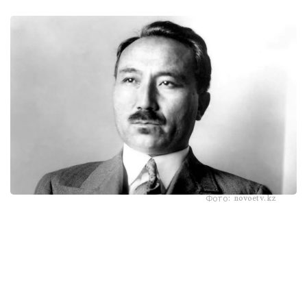
Фото: novoetv.kz
مەنىڭ اتىم ءشول وتىنا، ءشول سۋىنا ۇيرەنبەگەن ات، قاباقتارى
قاتىپ جۇدەپ كەلە جاتىر. شولدە ارقانىڭ شوپتەرىنىڭ ءبىرى دە
جوق. ارقادا مەنىڭ اتىم - كۇرەڭ اتتىڭ جەگەنى - جازدىگۇنى
جاسىل جىبەكتەي، كۇزدى كۇنى سارى جىبەكتەي جۇمساق،