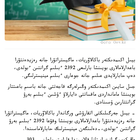
Фото: Gov.kz
بيىل اكىمدىكتەر باكالاۆريات، ماگيستراتۋرا جانە رەزيدەنتۋرا
باعدارلامالارى بويىنشا بارلىعى 2392 ءبىلىم گرانتىن ءبولدى،
دەپ حابارلايدى عىلىم جانە جوعارى ءبىلىم مينيسترلىگى.
جىل سايىن اكىمدىكتەر وڭىرلەرگە قاجەتتى جانە باسىم باعىتتار
بويىنشا مامانداردى ماقساتتى دايارلاۋ ءۇشىن ءبىلىم بەرۋ
گرانتتارىن ۇسىنادى.
- بيىل جەرگىلىكتى اتقارۋشى ورگاندار باكالاۆريات، ماگيستراتۋرا
جانە رەزيدەنتۋرا باعدارلامالارى بويىنشا وقۋعا 2392 ءبىلىم بەرۋ
گرانتىن ءبولدى،-دەلىنگەن مينيسترلىك حابارلاماسىندا.