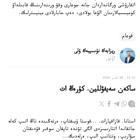
اتقارۋشى ورگانداردان جانە جوعارى وقۋ ورىندارىنىڭ قابىلداۋ
كوميسسيالارىنان الۋعا بولادى، دەپ حابارلادى مينيسترلىك.
قوعام
ريزابەك نۇسىپبەك ۇلى
اۆتور
15:12, 08 تامىز 2026
ساكەن سەيفۋللين. كۇرەڭ ات
استانا. قازاقپارات. ...قوستا ۇيىقتاپ، ەرتەڭىندە تاڭ اتىپ كەلە
جاتقاندا اتتارىمىزدى الگى تۇندە تاپقان سوقىر قۇدىقتان
سۋارىپ، وتتاتىپ الىپ، ەرلەدىك...