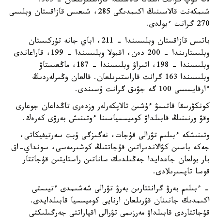
ەڭ كوپ گرانت استانا قالاسىندا قاراستىرىلعان - 303.
شىمكەنت قالاسىنىڭ اكىمدىگى 285، شىعىس قازاقستان وبلىسى
270 گرانت ءبولدى.
باتىس قازاقستان وبلىسىندا – 211، اباي جانە تۇركىستان
وبلىستارىندا – 200 دەن، اقمولا وبلىسىندا – 199، قاراعاندى
وبلىسىندا – 198، اتىراۋ وبلىسىندا – 187، ماڭعىستاۋ
وبلىسىندا 163 گرانت قاراستىرىلعان. قالعان وڭىرلەردىڭ
ءارقايسىسى 100 گە جۋىق گرانت ۇسىندى.
كونكۋرسقا قاتىسۋ ءۇشىن تالاپكەرلەر وزدەرى تاڭداعان جوعارى
وقۋ ورنىنىڭ قابىلداۋ كوميسسياسىنا ءوتىنىش بەرۋى كەرەك.
وتىنىشكە ءبىلىم تۋرالى قۇجات، نەگىزگى ۇبت سەرتيفيكاتى،
جەكە باسىن كۋالاندىراتىن قۇجاتتىڭ كوشىرمەسى، سونداي-اق
بار بولعان جاعدايدا جەڭىلدىك ساناتىن راستايتىن قۇجاتتار
قوسا تاپسىرىلادى.
- ءبىلىم بەرۋ گرانتتارىن بەرۋ تۋرالى شەشىمدى ءتيىستى
اكىمدىك جانىنان قۇرىلعان ارنايى كوميسسيا قابىلدايدى.
قۇجاتتاردى قابىلداۋ مەرزىمى تۋرالى اقپاراتتى جەرگىلىكتى