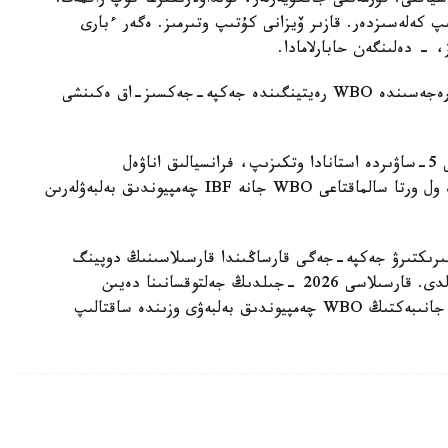
سياقتى. قۇرمەتتى جانكۇيەرلەر، قولداۋلارىڭىزعا كوپ راقمەت!
پ كەلەسىزدەر. قازىر ۆيزانى كۇتىپ وتىرمىز. ەگەر ءبارى
، - دەلىنگەن حابارلامادا.
بۇعان دەيىن جانىبەك ءالىمحان ۇلى جاڭا سالماق دارەجەسىندە WBO رەيتينگىندە جەكپە-جەكسىز-اق ەكىنشى
ءالىمحان ۇلى سوڭعى جەكپە-جەگىن 2025 -جىلعى 5-ساۋىردە استانادا وتكىزىپ، فرانسيالىق اناۋەل
نگاميسسەنگەنى نوكاۋتپەن جەڭدى. سول كەزدەسۋدە ول ورتا سالماقتاعى WBO جانە IBF چەمپيوندىق بەلبەۋلەرىن
مپيونىمەن وتەتىن بىرىكتىرۋ جەكپە-جەگى قارساڭىندا قارسىلاسىنىڭ دوپينگ
سىناماسى وڭ ناتيجە كورسەتىپ، كەزدەسۋ وتپەي قالدى. قارسىلاسى 2026 -جىلدىڭ جەلتوقسانىنا دەيىن
سپورتتان شەتتەتىلىپ، IBF تيتۋلىنان ايىرىلدى. ال جانىبەكتىڭ WBO چەمپيوندىق بەلبەۋى وزىندە ساقتالىپ