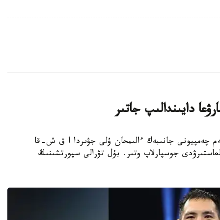
ۋعا دايىندالىپ جاتىر
بوكسشى، الەم چەمپيونى جانىبەك ءالىمحان ۇلى جۋىردا ا ق ش-قا
عاستىرۋدى جوسپارلاپ وتىر. بۇل تۋرالى سپورتشىنىڭ