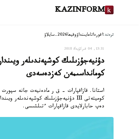
KAZINFORM
ترەند:
اقوردا
تاعايىنداۋ
وقيعا
2026-سايلاۋ
15:31, 04 قىركۇيەك 2018
دۇنيەجۇزىلىك كوشپەندىلەر ويىندار
كومانداسىمەن كەزدەسەدى
استانا. قازاقپارات - ق ر مادەنيەت جانە سپورت
كوميتەتى III دۇنيەجۇزىلىك كوشپەندىلەر 
دەپ حابارلايدى قازاقپارات ءتىلشىسى.