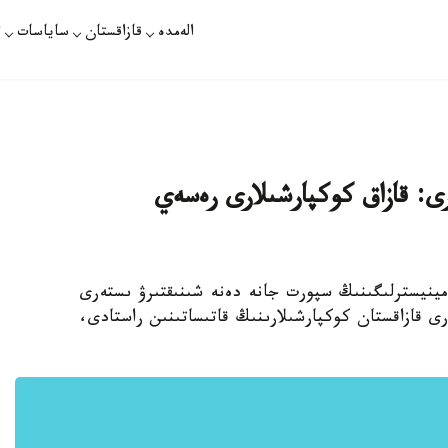
الەمدە
قازاقستان
ساياسات
ت
ى: قازاق كوكپارشىلارى رەسەي
 مينيسترلىگىنىڭ سپورت جانە دەنە شىنىقتىرۋ ىستەرى
ويىندارى قازاقستان كوكپارشىلارىنىڭ قاتىساتىنىن راستادى،