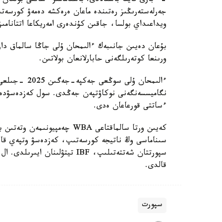
- ءبارى قايتا باستالادى. باستامامىز ءساتتى بولعان 
جەرلەستەرىڭىز رەتىندە ماعان ەرەكشە دەمەۋ كورسەتى
ويداعىداي بولسا، جاقىن كۇندەرى امەريكاعا اتتانامىز
ورىنعا كوتەرىلگەنى حابارلانعان بولاتىن.
ءساتتى قورعاعان ەدى.
كەيىن ورتا سالماقتاعى WBA چە
قالدى.
سپورت