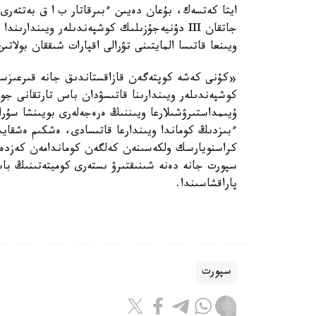
ايتا كەتسەك، بۇعان دەيىن ءبىرقاتار ب ا ق بەتتەرى 
جاتقان III دۇنيەجۇزىلىك كوشپەندىلەر ويىندار
ويىنعا قاتىسا المايتىنى تۋرالى اقپارات شىققان بولاتىن
كوشپەندىلەر ويىندارىنا قاتىسۋدان باس تارتقانى جون
ۇيىمداستىرۋشىلارعا ويىننىڭ ەرەجەلەرى بويىنشا سۇر
ءبىزدىڭ كوماندا ويىندارعا قاتىسادى، ەشكىم ەشقاي
كراسنويارسك ولكەسىنەن كەلگەن كوماندامەن كەزدە
سپورت جانە دەنە شىنىقتىرۋ ىستەرى كوميتەتىنىڭ باس
پاراقشاسىندا.
سپورت