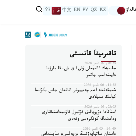
الداۋ
KZ
QZ
РУ
EN
中文
ق ز
ЎЗ
تاقىرىپقا قاتىستى
08:55, 07 تامىز 2026
جانىبەك ءالىمحان ۇلى ا ق ش-قا بارۋعا
دايىندالىپ جاتىر
11:55, 06 تامىز 2026
شىمكەنتتە الەم چەمپيونى اتانعان جاس بالۋانعا
كولىك سىيلادى
22:05, 05 تامىز 2026
استانادا ەۋروپالىق فۋتبول قاۋىمداستىقتارى
وداعىنىڭ كونگرەسى وتەدى
14:40, 05 تامىز 2026
داستان ساتپايەۆتىڭ «چەلسي» ساپىنداعى