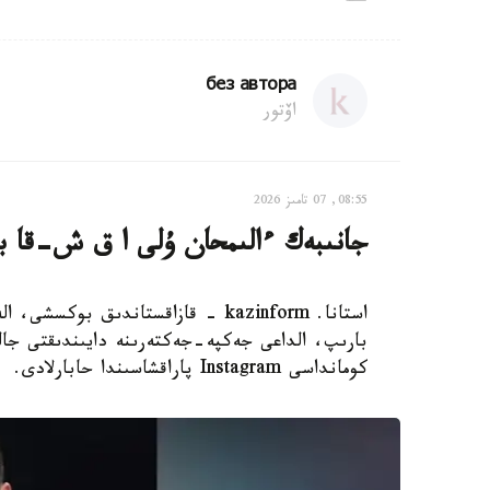
без автора
اۆتور
08:55, 07 تامىز 2026
جانىبەك ءالىمحان ۇلى ا ق ش-قا بار
استانا. kazinform - قازاقستاندىق 
بارىپ، الداعى جەكپە-جەكتەرىنە دايىندىقتى جال
كومانداسى Instagram پاراقشاسىندا حابارلادى.