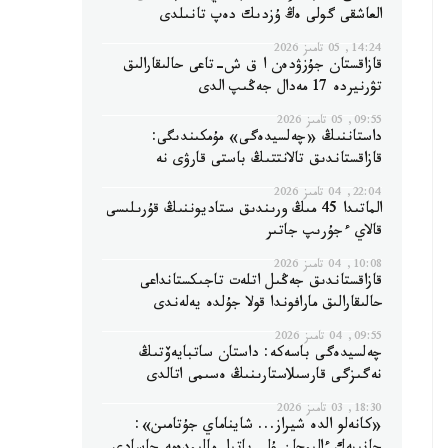
العاشقى گولى ەڭ ۇزدىك دەپ تانىلدى
14:24, 05 تامىز 2026
قازاقستان جۇزۋدەن ا ق ش-تاعى حالىقارالىق
تۋرنيردە 17 مەدال جەڭىپ الدى
09:55, 05 تامىز 2026
داستاننىڭ «چەلسيدەگى» مۇمكىندىگى:
قازاقستاندىق تالانتتىڭ باستى قارۋى نە
22:04, 04 تامىز 2026
الماتىدا 45 مىڭ ورىندىق ستاديوننىڭ قۇرىلىسى
قالاي ءجۇرىپ جاتىر
10:08, 04 تامىز 2026
قازاقستاندىق جەڭىل اتلەت تاجىكستانداعى
حالىقارالىق مارافوندا قولا جۇلدە يەلەندى
09:55, 04 تامىز 2026
چەلسيدەگى باسەكە: داستان ساتبايەۆتىڭ
نەگىزگى قارسىلاستارىنىڭ ەسىمى اتالدى
18:30, 03 تامىز 2026
«كانەلو الدە شيراز... شايناماي جۇتامىن»: