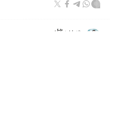
بەيسەن سۇلتان
اۆتور
11:55, 06 تامىز 2026
شىمكەنتتە الەم چەمپيونى اتانعان ج
ديار امانالىنى سالتاناتتى تۇردە قارسى الىپ، ق