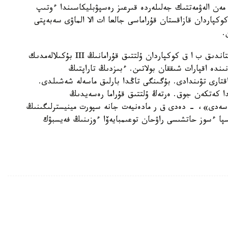
مەن الەۋمەتتىك جەلىلەردە قىرعىز رەسپۋبليكاسىندا ءوتىپ
ىندا كوكپاردان قازاقستان قۇراماسى جالعا ات الا الماۋى سەبەپتى
.
«كۇنى كەشە كوپتەگەن قازاقستاندىق جانە قىرعىزستاندىق ب ا ق كوكپاردان ۇلتتىق قۇرامانىڭ III بۇكىلالەمدىك
ىندە اقپارات شىققان بولاتىن. ءبىزدىڭ تاراپتىڭ
اقتارى تۋىندادى. بۇگىنگى تاڭدا بارلىق ماسەلە شەشىلدى.
دا كەتكەن جوق. ەرتەڭ ۇلتتىق قۇراما رەسەيدىڭ
سەدى»، - دەدى ق ر مادەنيەت جانە سپورت مينيسترلىگىنىڭ
پا ءسوز حاتشىسى راۋحان توعىمبايەۆا ءوزىنىڭ فەيسبۋك